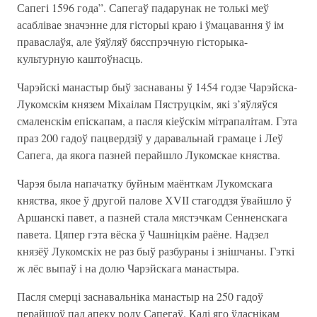
Сапегі 1596 года”. Сапегаў падарунак не толькі меў
асаблівае значэнне для гісторыі краю і ўмацавання ў ім
праваслаўя, але ўяўляў бясспрэчную гісторыка-
культурную каштоўнасць.
Чарэйскі манастыр быў заснаваны ў 1454 годзе Чарэйска-
Лукомскім князем Міхаілам Пяструцкім, які з’яўляўся
смаленскім епіскапам, а пасля кіеўскім мітрапалітам. Гэта
праз 200 гадоў пацвердзіў у даравальнай грамаце і Леў
Сапега, да якога пазней перайшло Лукомскае княства.
Чарэя была напачатку буйным маёнткам Лукомскага
княства, якое ў другой палове ХVІІ стагоддзя ўвайшло ў
Аршанскі павет, а пазней стала мястэчкам Сенненскага
павета. Цяпер гэта вёска ў Чашніцкім раёне. Надзел
князёў Лукомскіх не раз быў разбураны і знішчаны. Гэткі
ж лёс выпаў і на долю Чарэйскага манастыра.
Пасля смерці заснавальніка манастыр на 250 гадоў
перайшоў пад апеку роду Сапегаў. Калі яго ўласнікам