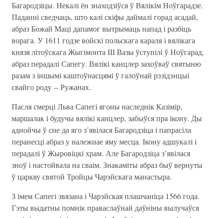
Багародзіцы. Некалі ён знаходзіўся ў Вялікім Ноўгарадзе.
Паданні сведчаць, што калі скіфы даймалі горад асадай,
абраз Божай Маці дапамог вытрымаць напад і разбіць
ворага. У 1611 годзе войскі польскага караля і вялікага
князя літоўскага Жыгімонта ІІІ Вазы ўступілі ў Ноўгарад,
абраз перадалі Сапегу. Вялікі канцлер захоўваў святыню
разам з іншымі каштоўнасцямі ў галоўнай рэзідэнцыі
свайго роду -- Ружанах.
Пасля смерці Льва Сапегі ягоны наследнік Казімір,
маршалак і будучы вялікі канцлер, забыўся пра ікону. Ды
аднойчы ў сне да яго з’явілася Багародзіца і папрасіла
перанесці абраз у належнае яму месца. Ікону адшукалі і
перадалі ў Жыровіцкі храм. Але Багародзіца з’явілася
зноў і настойвала на сваім. Знакаміты абраз быў вернуты
ў царкву святой Тройцы Чарэйскага манастыра.
З імем Сапегі звязана і Чарэйская плашчаніца 1566 года.
Гэты выдатны помнік праваслаўнай даўніны вылучаўся