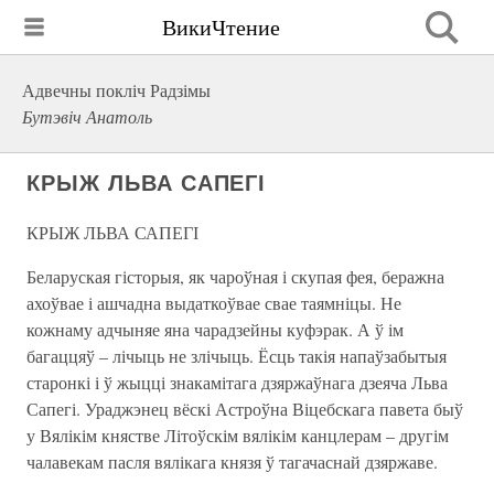
ВикиЧтение
Адвечны покліч Радзімы
Бутэвіч Анатоль
КРЫЖ ЛЬВА САПЕГІ
КРЫЖ ЛЬВА САПЕГІ
Беларуская гісторыя, як чароўная і скупая фея, беражна
ахоўвае і ашчадна выдаткоўвае свае таямніцы. Не
кожнаму адчыняе яна чарадзейны куфэрак. А ў ім
багаццяў – лічыць не злічыць. Ёсць такія напаўзабытыя
старонкі і ў жыцці знакамітага дзяржаўнага дзеяча Льва
Сапегі. Ураджэнец вёскі Астроўна Віцебскага павета быў
у Вялікім княстве Літоўскім вялікім канцлерам – другім
чалавекам пасля вялікага князя ў тагачаснай дзяржаве.