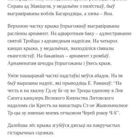
Справа ад Збавіцеля, у медальёне з пялёсткаў, быў
выгравіраваны воблік Багародзіцы, а злева – Яна.
Верхнюю частку крыжа ўпрыгожваў выгравіраваны
раслінны арнамент. На адваротным баку – адлюстраванне
святой Тройцы з адпаведным надпісам. На чатырох
канцах крыжа, у медальёнах, знаходзіліся сімвалы
евангелістаў. На бакавінах – арнамент з ромбаў.
Арнаменатам шчодра ўпрыгожаны і ўвесь крыж.
Унізе пашыранай часткі падстаўкі меўся абадок. На ім
быў выразаны надпіс, які прыводзіць Е. Раманаў: “На
честь и на хвалоу Гд-оу Бг-оу во Троцы единому я Лев
Сапега канцлеръ Великого Князъства Литовского
надаломъ сіи Крестъ на манастыръ Ст-ое Жывоначалное
Тр-цы оу именью моемъ отчызном Черей рокоу Ч-S”.
Далейшы лёс крыжа згубіўся дзесьці на пакручастых
гістарычных сцежках.