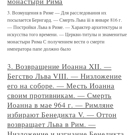
монастыри Рима
3. Возмущения в Риме — Для расследования их
посылается Бернгард. — Смерть Льва iii в январе 816 г.
— Постройки Льва в Риме. — Характер архитектуры и
искусства того времени. — Церкви-титулы и знаменитые
монастыри Рима С получением вести о смерти
императора папе должно было
3. Возвращение Иоанна XII. —
Бегство Льва VIII. — Низложение
его на соборе. — Месть Иоанна
своим противникам. — Смерть
Иоанна в мае 964 г. — Римляне
избирают Бенедикта V. — Оттон
возвращает Льва в Рим. —
Низложение и изгнание Бенедикта