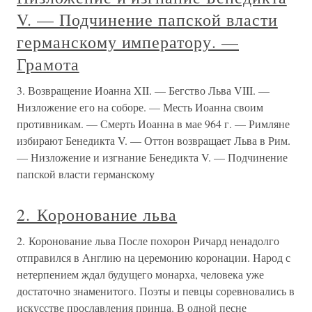
V. — Подчинение папской власти
германскому императору. —
Грамота
3. Возвращение Иоанна XII. — Бегство Льва VIII. —
Низложение его на соборе. — Месть Иоанна своим
противникам. — Смерть Иоанна в мае 964 г. — Римляне
избирают Бенедикта V. — Оттон возвращает Льва в Рим.
— Низложение и изгнание Бенедикта V. — Подчинение
папской власти германскому
2. Коронование льва
2. Коронование льва После похорон Ричард ненадолго
отправился в Англию на церемонию коронации. Народ с
нетерпением ждал будущего монарха, человека уже
достаточно знаменитого. Поэты и певцы соревновались в
искусстве прославления принца. В одной песне