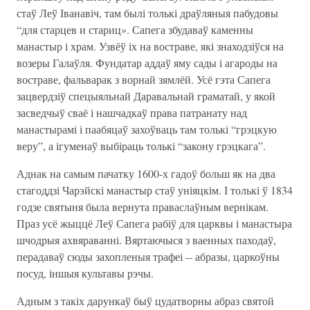
стаў Леў Іванавіч, там былі толькі драўляныя пабудовы
“для старцев и стариц». Сапега збудаваў каменны
манастыр і храм. Узвёў іх на востраве, які знаходзіўся на
возеры Галаўля. Фундатар аддаў яму сады і агароды на
востраве, фальварак з ворнай зямлёй. Усё гэта Сапега
зацвердзіў спецыяльнай Даравальнай граматай, у якой
засведчыў сваё і нашчадкаў права патранату над
манастырамі і паабяцаў захоўваць там толькі “грэцкую
веру”, а ігуменаў выбіраць толькі “закону грэцкага”.
Аднак на самым пачатку 1600-х гадоў больш як на два
стагоддзі Чарэйскі манастыр стаў уніяцкім. І толькі ў 1834
годзе святыня была вернута праваслаўным вернікам.
Праз усё жыццё Леў Сапега рабіў для царквы і манастыра
шчодрыя ахвяраванні. Вяртаючыся з ваенных паходаў,
перадаваў сюды захопленыя трафеі -- абразы, царкоўны
посуд, іншыя культавы рэчы.
Адным з такіх дарункаў быў цудатворны абраз святой