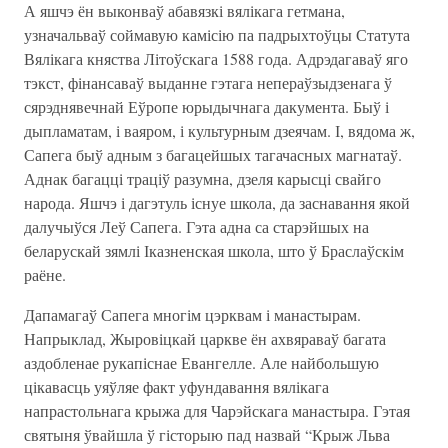
А яшчэ ён выконваў абавязкі вялікага гетмана,
узначальваў соймавую камісію па падрыхтоўцы Статута
Вялікага княства Літоўскага 1588 года. Адрэдагаваў яго
тэкст, фінансаваў выданне гэтага непераўзыдзенага ў
сярэднявечнай Еўропе юрыдычнага дакумента. Быў і
дыпламатам, і ваяром, і культурным дзеячам. І, вядома ж,
Сапега быў адным з багацейшых тагачасных магнатаў.
Аднак багацці траціў разумна, дзеля карысці свайго
народа. Яшчэ і дагэтуль існуе школа, да заснавання якой
далучыўся Леў Сапега. Гэта адна са старэйшых на
беларускай зямлі Іказненская школа, што ў Браслаўскім
раёне.
Дапамагаў Сапега многім цэрквам і манастырам.
Напрыклад, Жыровіцкай царкве ён ахвяраваў багата
аздобленае рукапіснае Евангелле. Але найбольшую
цікавасць уяўляе факт уфундавання вялікага
напрастольнага крыжа для Чарэйскага манастыра. Гэтая
святыня ўвайшла ў гісторыю пад назвай “Крыж Льва