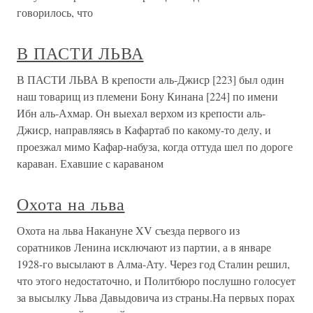
говорилось, что
В ПАСТИ ЛЬВА
В ПАСТИ ЛЬВА В крепости аль-Джиср [223] был один
наш товарищ из племени Бону Кинана [224] по имени
Ибн аль-Ахмар. Он выехал верхом из крепости аль-
Джиср, направляясь в Кафартаб по какому-то делу, и
проезжал мимо Кафар-набуза, когда оттуда шел по дороге
караван. Ехавшие с караваном
Охота на льва
Охота на льва Накануне XV съезда первого из
соратников Ленина исключают из партии, а в январе
1928-го высылают в Алма-Ату. Через год Сталин решил,
что этого недостаточно, и Политбюро послушно голосует
за высылку Льва Давыдовича из страны.На первых порах