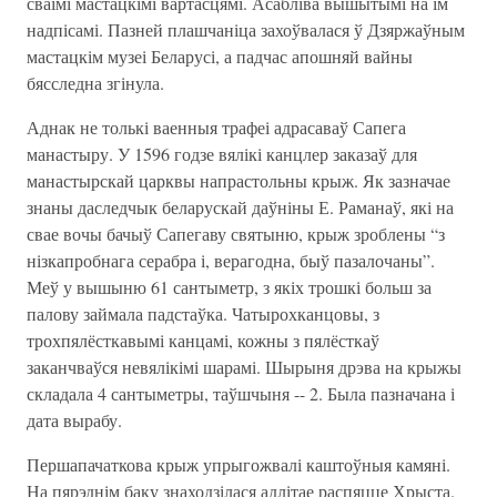
сваімі мастацкімі вартасцямі. Асабліва вышытымі на ім
надпісамі. Пазней плашчаніца захоўвалася ў Дзяржаўным
мастацкім музеі Беларусі, а падчас апошняй вайны
бясследна згінула.
Аднак не толькі ваенныя трафеі адрасаваў Сапега
манастыру. У 1596 годзе вялікі канцлер заказаў для
манастырскай царквы напрастольны крыж. Як зазначае
знаны даследчык беларускай даўніны Е. Раманаў, які на
свае вочы бачыў Сапегаву святыню, крыж зроблены “з
нізкапробнага серабра і, верагодна, быў пазалочаны”.
Меў у вышыню 61 сантыметр, з якіх трошкі больш за
палову займала падстаўка. Чатырохканцовы, з
трохпялёсткавымі канцамі, кожны з пялёсткаў
заканчваўся невялікімі шарамі. Шырыня дрэва на крыжы
складала 4 сантыметры, таўшчыня -- 2. Была пазначана і
дата вырабу.
Першапачаткова крыж упрыгожвалі каштоўныя камяні.
На пярэднім баку знаходзілася адлітае распяцце Хрыста.