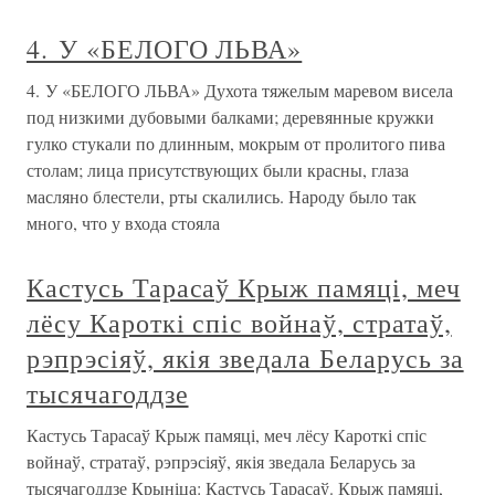
4. У «БЕЛОГО ЛЬВА»
4. У «БЕЛОГО ЛЬВА» Духота тяжелым маревом висела
под низкими дубовыми балками; деревянные кружки
гулко стукали по длинным, мокрым от пролитого пива
столам; лица присутствующих были красны, глаза
масляно блестели, рты скалились. Народу было так
много, что у входа стояла
Кастусь Тарасаў Крыж памяці, меч
лёсу Кароткі спіс войнаў, стратаў,
рэпрэсіяў, якія зведала Беларусь за
тысячагоддзе
Кастусь Тарасаў Крыж памяці, меч лёсу Кароткі спіс
войнаў, стратаў, рэпрэсіяў, якія зведала Беларусь за
тысячагоддзе Крыніца: Кастусь Тарасаў. Крыж памяці,