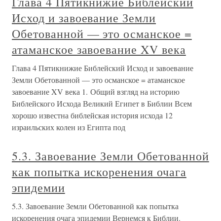
Глава 4 Пятикнижие Библейский
Исход и завоевание Земли
Обетованной — это османское =
атаманское завоевание XV века
Глава 4 Пятикнижие Библейский Исход и завоевание
Земли Обетованной — это османское = атаманское
завоевание XV века 1. Общий взгляд на историю
Библейского Исхода Великий Египет в Библии Всем
хорошо известна библейская история исхода 12
израильских колен из Египта под
5.3. Завоевание Земли Обетованной
как попытка искоренения очага
эпидемии
5.3. Завоевание Земли Обетованной как попытка
искоренения очага эпидемии Вернемся к Библии.