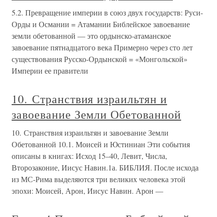
5.2. Превращение империи в союз двух государств: Руси-
Орды и Османии = Атамании Библейское завоевание
земли обетованной — это ордынско-атаманское
завоевание пятнадцатого века Примерно через сто лет
существования Русско-Ордынской = «Монгольской»
Империи ее правители
10. Странствия израильтян и
завоевание Земли Обетованной
10. Странствия израильтян и завоевание Земли
Обетованной 10.1. Моисей и Юстиниан Эти события
описаны в книгах: Исход 15–40, Левит, Числа,
Второзаконие, Иисус Навин.1а. БИБЛИЯ. После исхода
из МС-Рима выделяются три великих человека этой
эпохи: Моисей, Арон, Иисус Навин. Арон —