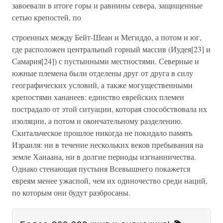
завоевали в итоге горы и равнины севера, защищенные
сетью крепостей, по
строенных между Бейт-Шеан и Мегиддо, а потом и юг,
где расположен центральный горный массив (Иудея[23] и
Самария[24]) с пустынными местностями. Северные и
южные племена были отделены друг от друга в силу
географических условий, а также могущественными
крепостями хананеев: единство еврейских племен
пострадало от этой ситуации, которая способствовала их
изоляции, а потом и окончательному разделению.
Скитальческое прошлое никогда не покидало память
Израиля: ни в течение нескольких веков пребывания на
земле Ханаана, ни в долгие периоды изгнанничества.
Однако стенающая пустыня Всевышнего покажется
евреям менее ужасной, чем их одиночество среди наций,
по которым они будут разбросаны.