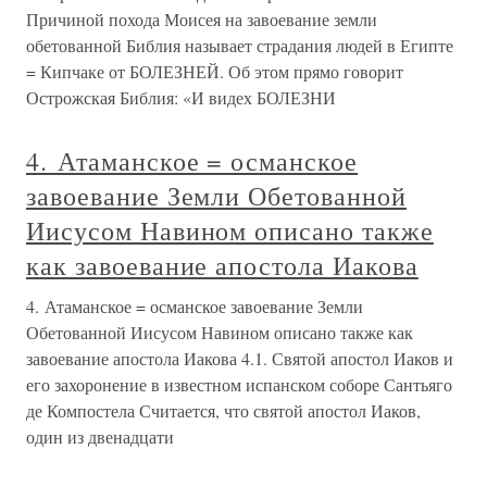
Причиной похода Моисея на завоевание земли
обетованной Библия называет страдания людей в Египте
= Кипчаке от БОЛЕЗНЕЙ. Об этом прямо говорит
Острожская Библия: «И видех БОЛЕЗНИ
4. Атаманское = османское
завоевание Земли Обетованной
Иисусом Навином описано также
как завоевание апостола Иакова
4. Атаманское = османское завоевание Земли
Обетованной Иисусом Навином описано также как
завоевание апостола Иакова 4.1. Святой апостол Иаков и
его захоронение в известном испанском соборе Сантьяго
де Компостела Считается, что святой апостол Иаков,
один из двенадцати