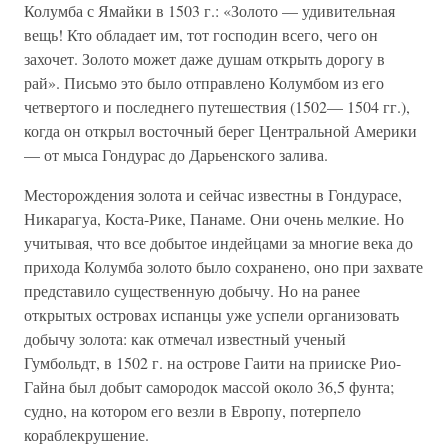
Колумба с Ямайки в 1503 г.: «Золото — удивительная
вещь! Кто обладает им, тот господин всего, чего он
захочет. Золото может даже душам открыть дорогу в
рай». Письмо это было отправлено Колумбом из его
четвертого и последнего путешествия (1502— 1504 гг.),
когда он открыл восточный берег Центральной Америки
— от мыса Гондурас до Дарьенского залива.
Месторождения золота и сейчас известны в Гондурасе,
Никарагуа, Коста-Рике, Панаме. Они очень мелкие. Но
учитывая, что все добытое индейцами за многие века до
прихода Колумба золото было сохранено, оно при захвате
представило существенную добычу. Но на ранее
открытых островах испанцы уже успели организовать
добычу золота: как отмечал известный ученый
Гумбольдт, в 1502 г. на острове Гаити на прииске Рио-
Гайна был добыт самородок массой около 36,5 фунта;
судно, на котором его везли в Европу, потерпело
кораблекрушение.