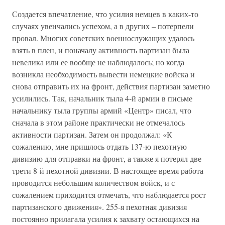
Создается впечатление, что усилия немцев в каких-то
случаях увенчались успехом, а в других – потерпели
провал. Многих советских военнослужащих удалось
взять в плен, и поначалу активность партизан была
невелика или ее вообще не наблюдалось; но когда
возникла необходимость вывести немецкие войска и
снова отправить их на фронт, действия партизан заметно
усилились. Так, начальник тыла 4-й армии в письме
начальнику тыла группы армий «Центр» писал, что
сначала в этом районе практически не отмечалось
активности партизан. Затем он продолжал: «К
сожалению, мне пришлось отдать 137-ю пехотную
дивизию для отправки на фронт, а также я потерял две
трети 8-й пехотной дивизии. В настоящее время работа
проводится небольшим количеством войск, и с
сожалением приходится отмечать, что наблюдается рост
партизанского движения». 255-я пехотная дивизия
постоянно прилагала усилия к захвату остающихся на