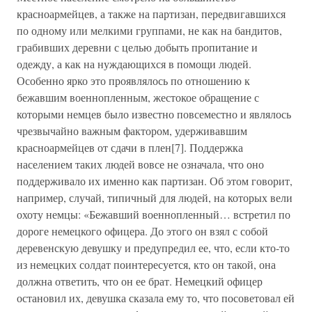
красноармейцев, а также на партизан, передвигавшихся
по одному или мелкими группами, не как на бандитов,
грабивших деревни с целью добыть пропитание и
одежду, а как на нуждающихся в помощи людей.
Особенно ярко это проявлялось по отношению к
бежавшим военнопленным, жестокое обращение с
которыми немцев было известно повсеместно и являлось
чрезвычайно важным фактором, удерживавшим
красноармейцев от сдачи в плен[7]. Поддержка
населением таких людей вовсе не означала, что оно
поддерживало их именно как партизан. Об этом говорит,
например, случай, типичный для людей, на которых вели
охоту немцы: «Бежавший военнопленный… встретил по
дороге немецкого офицера. До этого он взял с собой
деревенскую девушку и предупредил ее, что, если кто-то
из немецких солдат поинтересуется, кто он такой, она
должна ответить, что он ее брат. Немецкий офицер
остановил их, девушка сказала ему то, что посоветовал ей