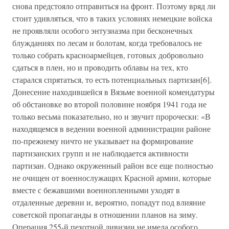
снова предстояло отправиться на фронт. Поэтому вряд ли
стоит удивляться, что в таких условиях немецкие войска
не проявляли особого энтузиазма при бесконечных
блужданиях по лесам и болотам, когда требовалось не
только собрать красноармейцев, готовых добровольно
сдаться в плен, но и проводить облавы на тех, кто
старался спрятаться, то есть потенциальных партизан[6].
Донесение находившейся в Вязьме военной комендатуры
об обстановке во второй половине ноября 1941 года не
только весьма показательно, но и звучит пророчески: «В
находящемся в ведении военной администрации районе
по-прежнему ничто не указывает на формирование
партизанских групп и не наблюдается активности
партизан. Однако окруженный район все еще полностью
не очищен от военнослужащих Красной армии, которые
вместе с бежавшими военнопленными уходят в
отдаленные деревни и, вероятно, попадут под влияние
советской пропаганды в отношении планов на зиму.
Операция 255-й пехотной дивизии не имела особого