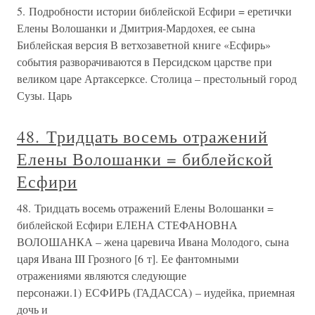
5. Подробности истории библейской Есфири = еретички
Елены Волошанки и Дмитрия-Мардохея, ее сына
Библейская версия В ветхозаветной книге «Есфирь»
события разворачиваются в Персидском царстве при
великом царе Артаксерксе. Столица – престольный город
Сузы. Царь
48. Тридцать восемь отражений
Елены Волошанки = библейской
Есфири
48. Тридцать восемь отражений Елены Волошанки =
библейской Есфири ЕЛЕНА СТЕФАНОВНА
ВОЛОШАНКА – жена царевича Ивана Молодого, сына
царя Ивана III Грозного [6 т]. Ее фантомными
отражениями являются следующие
персонажи.1) ЕСФИРЬ (ГАДАССА) – иудейка, приемная
дочь и