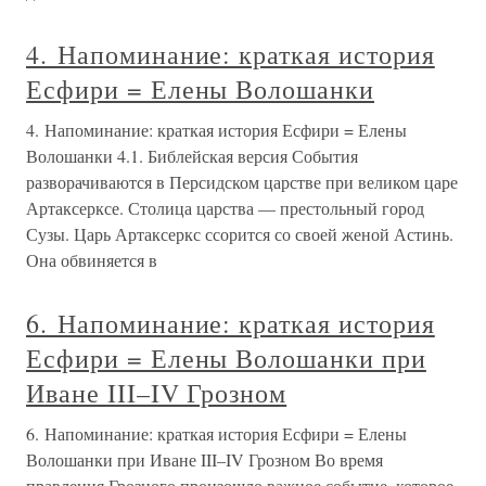
4. Напоминание: краткая история
Есфири = Елены Волошанки
4. Напоминание: краткая история Есфири = Елены
Волошанки 4.1. Библейская версия События
разворачиваются в Персидском царстве при великом царе
Артаксерксе. Столица царства — престольный город
Сузы. Царь Артаксеркс ссорится со своей женой Астинь.
Она обвиняется в
6. Напоминание: краткая история
Есфири = Елены Волошанки при
Иване III–IV Грозном
6. Напоминание: краткая история Есфири = Елены
Волошанки при Иване III–IV Грозном Во время
правления Грозного произошло важное событие, которое