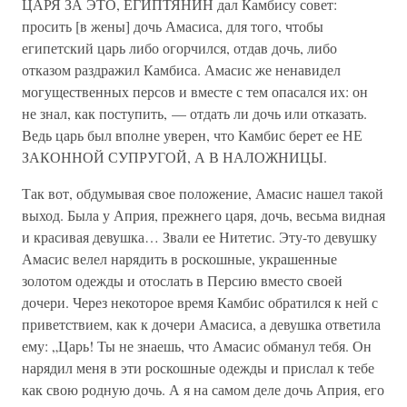
ЦАРЯ ЗА ЭТО, ЕГИПТЯНИН дал Камбису совет:
просить [в жены] дочь Амасиса, для того, чтобы
египетский царь либо огорчился, отдав дочь, либо
отказом раздражил Камбиса. Амасис же ненавидел
могущественных персов и вместе с тем опасался их: он
не знал, как поступить, — отдать ли дочь или отказать.
Ведь царь был вполне уверен, что Камбис берет ее НЕ
ЗАКОННОЙ СУПРУГОЙ, А В НАЛОЖНИЦЫ.
Так вот, обдумывая свое положение, Амасис нашел такой
выход. Была у Априя, прежнего царя, дочь, весьма видная
и красивая девушка… Звали ее Нитетис. Эту-то девушку
Амасис велел нарядить в роскошные, украшенные
золотом одежды и отослать в Персию вместо своей
дочери. Через некоторое время Камбис обратился к ней с
приветствием, как к дочери Амасиса, а девушка ответила
ему: „Царь! Ты не знаешь, что Амасис обманул тебя. Он
нарядил меня в эти роскошные одежды и прислал к тебе
как свою родную дочь. А я на самом деле дочь Априя, его