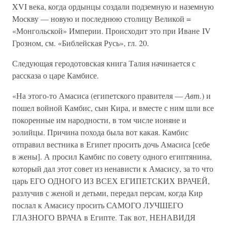
XVI века, когда ордынцы создали подземную и наземную
Москву — новую и последнюю столицу Великой =
«Монгольской» Империи. Происходит это при Иване IV
Грозном, см. «Библейская Русь», гл. 20.
Следующая геродотовская книга Талия начинается с
рассказа о царе Камбисе.
«На этого-то Амасиса (египетского правителя —
Авт.
) и
пошел войной Камбис, сын Кира, и вместе с ним шли все
покоренные им народности, в том числе ионяне и
эолийцы. Причина похода была вот какая. Камбис
отправил вестника в Египет просить дочь Амасиса [себе
в жены]. А просил Камбис по совету одного египтянина,
который дал этот совет из ненависти к Амасису, за то что
царь ЕГО ОДНОГО ИЗ ВСЕХ ЕГИПЕТСКИХ ВРАЧЕЙ,
разлучив с женой и детьми, передал персам, когда Кир
послал к Амасису просить САМОГО ЛУЧШЕГО
ГЛАЗНОГО ВРАЧА в Египте. Так вот, НЕНАВИДЯ