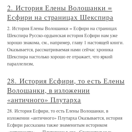
2. История Елены Волошанки =
Есфири на страницах Шекспира
2. История Елены Волошанки = Есфири на страницах
Шекспира Русско-ордынская история Есфири нам уже
хорошо знакома, см., например, главу 1 настоящей книги.
Оказывается, рассматриваемая нами сейчас хроника
Шекспира настолько хорошо ее отражает, что яркий
параллелизм,
28. История Есфири, то есть Елены
Волошанки, в изложении
«античного» Плутарха
28. История Есфири, то есть Елены Волошанки, в
изложении «античного» Плутарха Оказывается, история
Есфири рассказана также знаменитым историком
«античности» — Плутархом в его «Сравнительных