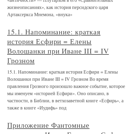
жизнеописаниях», как история персидского царя
Артаксеркса Мнемона, «внука»
15.1. Напоминание: краткая
история Есфири = Елены
Волошанки при Иване III = IV
Грозном
15.1. Напоминание: краткая история Есфири = Елены
Волошанки при Иване III = IV Грозном Во время
правления Грозного произошло важное событие, которое
мы именуем «историей Есфири». Оно описано, в
частности, в Библии, в ветхозаветной книге «Есфирь», а
также в книге «Иудифь» под
Приложение Фантомные