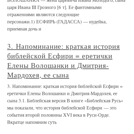
царя Ивана III Грозного [6 т]. Ее фантомными
отражениями являются следующие
персонажи.1) ЕСФИРЬ (ГАДАССА) — иудейка,
приемная дочь и
3. Напоминание: краткая история
библейской Есфири = еретички
Елены Волошанки и Дмитрия-
Мардохея, ее сына
3. Напоминание: краткая история библейской Есфири =
еретички Елены Волошанки и Дмитрия-Мардохея, ее
сына 3.1. Библейская версия В книге «Библейская Русь»
мы показали, что история библейской Есфири — это
события второй половины XVI века в Руси-Орде.
Вкратце напомним суть