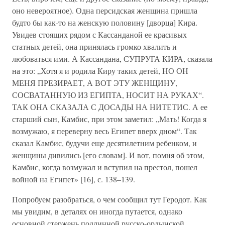
оно невероятное). Одна персидская женщина пришла
будто бы как-то на женскую половину [дворца] Кира.
Увидев стоящих рядом с Кассанданой ее красивых
статных детей, она принялась громко хвалить и
любоваться ими. А Кассандана, СУПРУГА КИРА, сказала
на это: „Хотя я и родила Киру таких детей, НО ОН
МЕНЯ ПРЕЗИРАЕТ, А ВОТ ЭТУ ЖЕНЩИНУ,
СОСВАТАННУЮ ИЗ ЕГИПТА, НОСИТ НА РУКАХ“.
ТАК ОНА СКАЗАЛА С ДОСАДЫ НА НИТЕТИС. А ее
старший сын, Камбис, при этом заметил: „Мать! Когда я
возмужаю, я переверну весь Египет вверх дном“. Так
сказал Камбис, будучи еще десятилетним ребенком, и
женщины дивились [его словам]. И вот, помня об этом,
Камбис, когда возмужал и вступил на престол, пошел
войной на Египет» [16], с. 138–139.
Попробуем разобраться, о чем сообщил тут Геродот. Как
мы увидим, в деталях он иногда путается, однако
основной стержень подлинной русско-ордынской