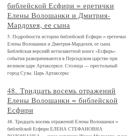
библейской Есфири = еретички
Елены Волошанки и Дмитрия-
Мардохея, ее сына
5. Подробности истории библейской Есфири = еретички
Елены Волошанки и Дмитрия-Мардохея, ее сына
Библейская версияВ ветхозаветной книге «Есфирь»
события разворачиваются в Персидском царстве при
великом царе Артаксерксе. Столица — престольный
город Сузы. Царь Артаксеркс
48. Тридцать восемь отражений
Елены Волошанки = библейской
Есфири
48. Тридцать восемь отражений Елены Волошанки =
библейской Есфири ЕЛЕНА СТЕФАНОВНА
ВОЛОШАНКА — жена царевича Ивана Молодого, сына