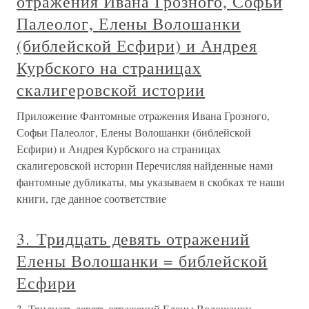
отражения Ивана Грозного, Софьи
Палеолог, Елены Волошанки
(библейской Есфири) и Андрея
Курбского на страницах
скалигеровской истории
Приложение Фантомные отражения Ивана Грозного,
Софьи Палеолог, Елены Волошанки (библейской
Есфири) и Андрея Курбского на страницах
скалигеровской истории Перечисляя найденные нами
фантомные дубликаты, мы указываем в скобках те наши
книги, где данное соответствие
3. Тридцать девять отражений
Елены Волошанки = библейской
Есфири
3. Тридцать девять отражений Елены Волошанки =