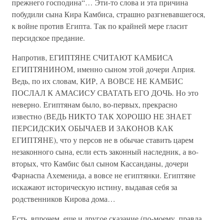
прежнего господина“… Эти-то слова и эта причина
побудили сына Кира Камбиса, страшно разгневавшегося,
к войне против Египта. Так по крайней мере гласит
персидское предание.
Напротив, ЕГИПТЯНЕ СЧИТАЮТ КАМБИСА
ЕГИПТЯНИНОМ, именно сыном этой дочери Априя.
Ведь, по их словам, КИР, А ВОВСЕ НЕ КАМБИС
ПОСЛАЛ К АМАСИСУ СВАТАТЬ ЕГО ДОЧЬ. Но это
неверно. Египтянам было, во-первых, прекрасно
известно (ВЕДЬ НИКТО ТАК ХОРОШО НЕ ЗНАЕТ
ПЕРСИДСКИХ ОБЫЧАЕВ И ЗАКОНОВ КАК
ЕГИПТЯНЕ), что у персов не в обычае ставить царем
незаконного сына, если есть законный наследник, а во-
вторых, что Камбис был сыном Кассанданы, дочери
Фарнаспа Ахеменида, а вовсе не египтянки. Египтяне
искажают историческую истину, выдавая себя за
родственников Кирова дома…
Есть, впрочем, еще и другое сказание (по-моему, правда,