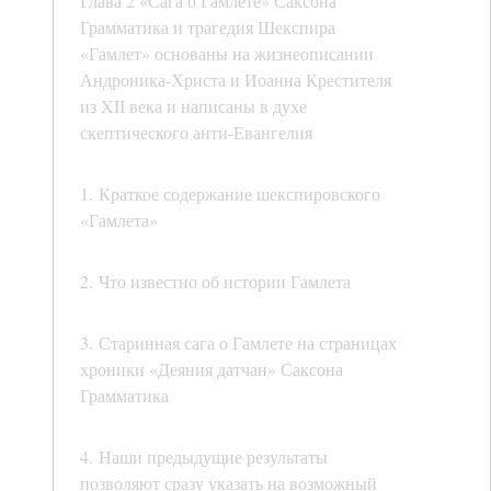
Глава 2 «Сага о Гамлете» Саксона
Грамматика и трагедия Шекспира
«Гамлет» основаны на жизнеописании
Андроника-Христа и Иоанна Крестителя
из XII века и написаны в духе
скептического анти-Евангелия
1. Краткое содержание шекспировского
«Гамлета»
2. Что известно об истории Гамлета
3. Старинная сага о Гамлете на страницах
хроники «Деяния датчан» Саксона
Грамматика
4. Наши предыдущие результаты
позволяют сразу указать на возможный