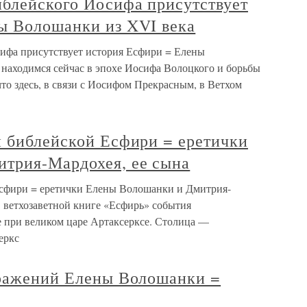
иблейского Иосифа присутствует
ы Волошанки из XVI века
ифа присутствует история Есфири = Елены
находимся сейчас в эпохе Иосифа Волоцкого и борьбы
 что здесь, в связи с Иосифом Прекрасным, в Ветхом
и библейской Есфири = еретички
трия-Мардохея, ее сына
Есфири = еретички Елены Волошанки и Дмитрия-
В ветхозаветной книге «Есфирь» события
е при великом царе Артаксерксе. Столица —
еркс
тражений Елены Волошанки =