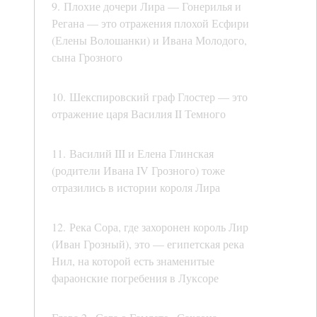
9. Плохие дочери Лира — Гонерилья и
Регана — это отражения плохой Есфири
(Елены Волошанки) и Ивана Молодого,
сына Грозного
10. Шекспировский граф Глостер — это
отражение царя Василия II Темного
11. Василий III и Елена Глинская
(родители Ивана IV Грозного) тоже
отразились в истории короля Лира
12. Река Сора, где захоронен король Лир
(Иван Грозный), это — египетская река
Нил, на которой есть знаменитые
фараонские погребения в Луксоре