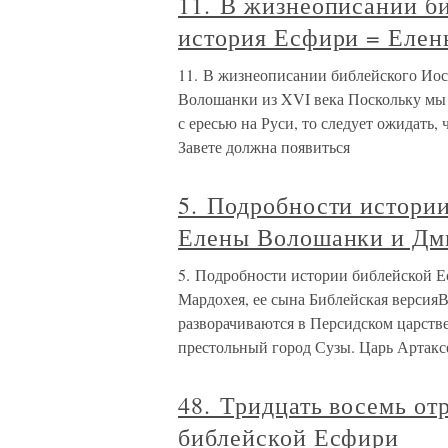
11. В жизнеописании б
история Есфири = Елен
11. В жизнеописании библейского Иос
Волошанки из XVI века Поскольку мы 
с ересью на Руси, то следует ожидать,
Завете должна появиться
5. Подробности истори
Елены Волошанки и Дми
5. Подробности истории библейской 
Мардохея, ее сына Библейская версия
разворачиваются в Персидском царств
престольный город Сузы. Царь Артакс
48. Тридцать восемь о
библейской Есфири