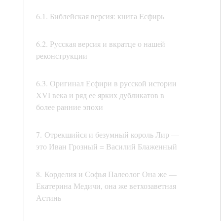
6.1. Библейская версия: книга Есфирь
6.2. Русская версия и вкратце о нашей
реконструкции
6.3. Оригинал Есфири в русской истории
XVI века и ряд ее ярких дубликатов в
более ранние эпохи
7. Отрекшийся и безумный король Лир —
это Иван Грозный = Василий Блаженный
8. Корделия и Софья Палеолог Она же —
Екатерина Медичи, она же ветхозаветная
Астинь