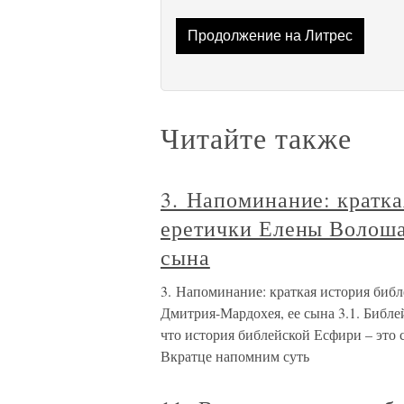
Продолжение на Литрес
Читайте также
3. Напоминание: кратк
еретички Елены Волоша
сына
3. Напоминание: краткая история биб
Дмитрия-Мардохея, ее сына 3.1. Библе
что история библейской Есфири – это
Вкратце напомним суть