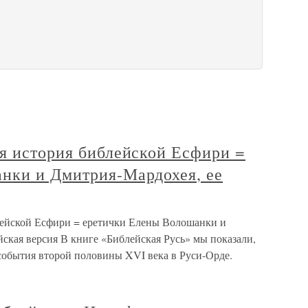
ая история библейской Есфири =
нки и Дмитрия-Мардохея, ее
лейской Есфири = еретички Елены Волошанки и
йская версия В книге «Библейская Русь» мы показали,
 события второй половины XVI века в Руси-Орде.