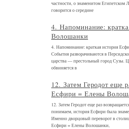
частности, о знаменитом Египетском Л
говорится о середине
4. Напоминание: кратк
Волошанки
4. Напоминание: краткая история Есф
События разворачиваются в Персидско
царства — престольный город Сузы. Ц
обвиняется в
12. Затем Геродот еще 
Есфири = Елены Волош
12. Затем Геродот еще раз возвращае
понимаем, история Есфири была знаме
Именно дворцовый переворот в столи
Есфири = Елены Волошанки,