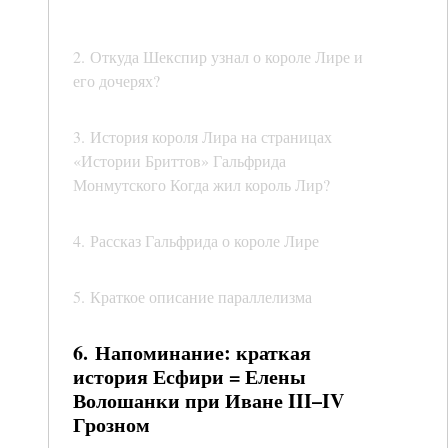
2. Откуда Шекспир узнал о короле Лире и
его дочерях?
3. История короля Лира на страницах
«Истории Бриттов» Гальфрида
Монмутского Когда жил король Лир?
4. Рассказ Гальфрида о короле Лире
5. Краткое описание параллелизма
6. Напоминание: краткая
история Есфири = Елены
Волошанки при Иване III–IV
Грозном