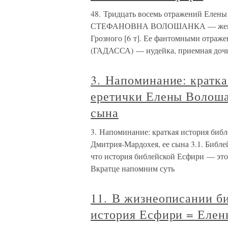
48. Тридцать восемь отражений Еле
СТЕФАНОВНА ВОЛОШАНКА — жена цар
Грозного [6 т]. Ее фантомными отра
(ГАДАССА) — иудейка, приемная доч
3. Напоминание: кратк
еретички Елены Волоша
сына
3. Напоминание: краткая история биб
Дмитрия-Мардохея, ее сына 3.1. Библе
что история библейской Есфири — это
Вкратце напомним суть
11. В жизнеописании б
история Есфири = Елен