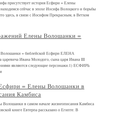
ифа присутствует история Есфири = Елены
находимся сейчас в эпохе Иосифа Волоцкого и борьбы
 что здесь, в связи с Иосифом Прекрасным, в Ветхом
тражений Елены Волошанки =
ны Волошанки = библейской Есфири ЕЛЕНА
вича Ивана Молодого, сына царя Ивана III
жениями являются следующие персонажи.1) ЕСФИРЬ
 и
 Есфири = Елены Волошанки в
сания Камбиса
ны Волошанки в самом начале жизнеописания Камбиса
овской книге Евтерпа рассказано о Египте. В