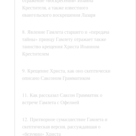
отражение «воскресения» Иоанна
Крестителя, а также известного
евангельского воскрешения Лазаря
8. Явление Гамлета старшего и «передача
тайны» принцу Гамлету отражает также
таинство крещения Христа Иоанном
Крестителем
9. Крещение Христа, как оно скептически
описано Саксоном Грамматиком
11. Как рассказал Саксон Грамматик о
встрече Гамлета с Офелией
12. Притворное сумасшествие Гамлета и
скептическая версия, рассуждавшая о
«безумии» Христа