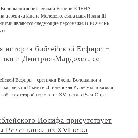
ны Волошанки = библейской Есфири ЕЛЕНА
евича Ивана Молодого, сына царя Ивана III
жениями являются следующие персонажи.1) ЕСФИРЬ
ь и
ая история библейской Есфири =
нки и Дмитрия-Мардохея, ее
лейской Есфири = еретички Елены Волошанки и
йская версия В книге «Библейская Русь» мы показали,
 события второй половины XVI века в Руси-Орде.
иблейского Иосифа присутствует
ы Волошанки из XVI века