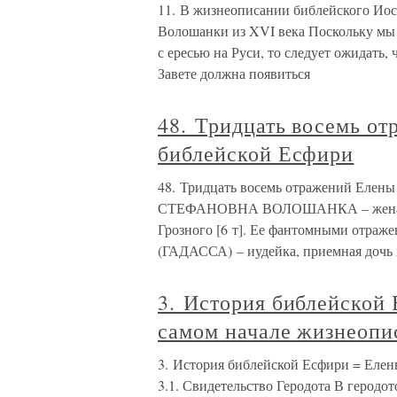
11. В жизнеописании библейского Иос
Волошанки из XVI века Поскольку мы 
с ересью на Руси, то следует ожидать,
Завете должна появиться
48. Тридцать восемь о
библейской Есфири
48. Тридцать восемь отражений Еле
СТЕФАНОВНА ВОЛОШАНКА – жена царе
Грозного [6 т]. Ее фантомными отра
(ГАДАССА) – иудейка, приемная дочь
3. История библейской
самом начале жизнеопи
3. История библейской Есфири = Еле
3.1. Свидетельство Геродота В геродот