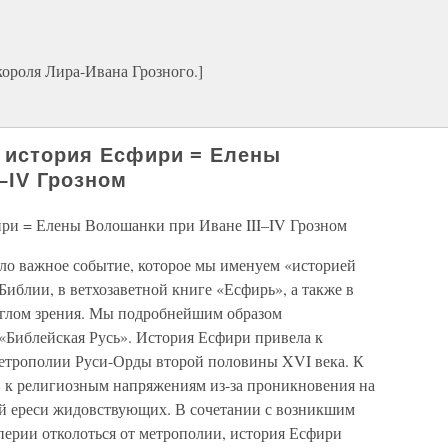
короля Лира-Ивана Грозного.]
я история Есфири = Елены
–IV Грозном
ири = Елены Волошанки при Иване III–IV Грозном
ло важное событие, которое мы именуем «историей
Библии, в ветхозаветной книге «Есфирь», а также в
углом зрения. Мы подробнейшим образом
«Библейская Русь». История Есфири привела к
метрополии Руси-Орды второй половины XVI века. К
, к религиозным напряжениям из-за проникновения на
ой ереси жидовствующих. В сочетании с возникшим
ерии отколоться от метрополии, история Есфири