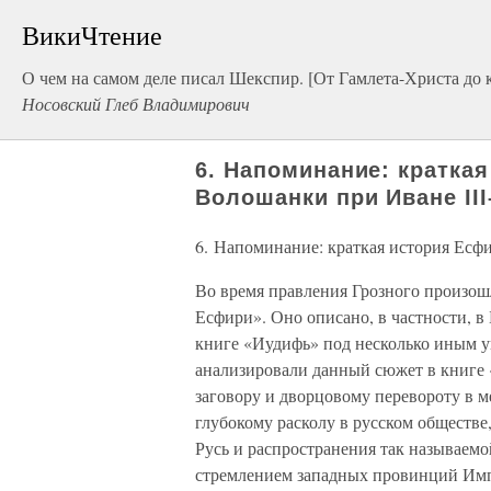
ВикиЧтение
О чем на самом деле писал Шекспир. [От Гамлета-Христа до 
Носовский Глеб Владимирович
6. Напоминание: кратка
Волошанки при Иване III
6. Напоминание: краткая история Есф
Во время правления Грозного произош
Есфири». Оно описано, в частности, в 
книге «Иудифь» под несколько иным 
анализировали данный сюжет в книге 
заговору и дворцовому перевороту в 
глубокому расколу в русском обществе
Русь и распространения так называем
стремлением западных провинций Имп