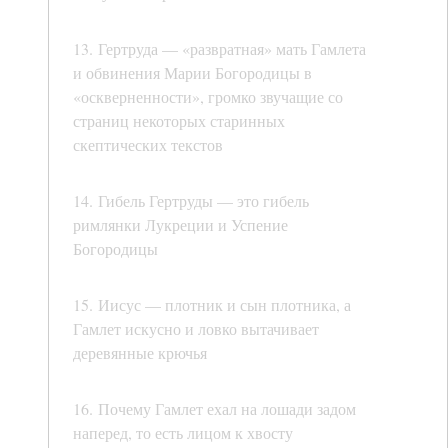
13. Гертруда — «развратная» мать Гамлета
и обвинения Марии Богородицы в
«оскверненности», громко звучащие со
страниц некоторых старинных
скептических текстов
14. Гибель Гертруды — это гибель
римлянки Лукреции и Успение
Богородицы
15. Иисус — плотник и сын плотника, а
Гамлет искусно и ловко вытачивает
деревянные крючья
16. Почему Гамлет ехал на лошади задом
наперед, то есть лицом к хвосту