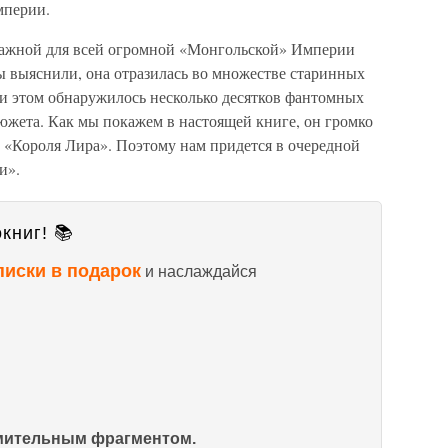
мперии.
 важной для всей огромной «Монгольской» Империи
ы выяснили, она отразилась во множестве старинных
ри этом обнаружилось несколько десятков фантомных
южета. Как мы покажем в настоящей книге, он громко
 «Короля Лира». Поэтому нам придется в очередной
и».
книг! 📚
писки в подарок
и наслаждайся
омительным фрагментом.