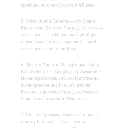
оригинал истории Гамлета в XII веке
5. Убитый отец Гамлета — это Иоанн
Креститель Его жена Гертруда (Герата) —
это евангельская Иродиада А убийца и
новый муж Гертруды, король Клавдий, —
это евангельский царь Ирод
6. Орест = Христос, Эгисф = царь Ирод,
Клитемнестра = Иродиада, Агамемнон =
Иоанн Креститель Это, соответственно,
дубликаты принца Гамлета, короля
Клавдия, королевы Гертруды и Гамлета
Старшего из трагедии Шекспира
7. Явление призрака Гамлета Старшего
принцу Гамлету — это, частично,