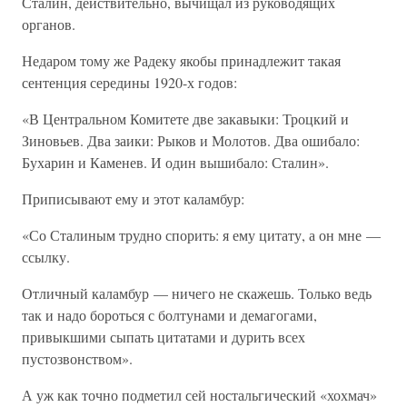
Сталин, действительно, вычищал из руководящих
органов.
Недаром тому же Радеку якобы принадлежит такая
сентенция середины 1920-х годов:
«В Центральном Комитете две закавыки: Троцкий и
Зиновьев. Два заики: Рыков и Молотов. Два ошибало:
Бухарин и Каменев. И один вышибало: Сталин».
Приписывают ему и этот каламбур:
«Со Сталиным трудно спорить: я ему цитату, а он мне —
ссылку.
Отличный каламбур — ничего не скажешь. Только ведь
так и надо бороться с болтунами и демагогами,
привыкшими сыпать цитатами и дурить всех
пустозвонством».
А уж как точно подметил сей ностальгический «хохмач»