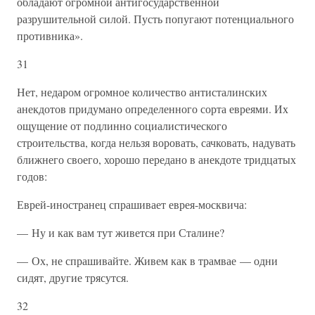
обладают огромной антигосударственной
разрушительной силой. Пусть попугают потенциального
противника».
31
Нет, недаром огромное количество антисталинских
анекдотов придумано определенного сорта евреями. Их
ощущение от подлинно социалистического
строительства, когда нельзя воровать, сачковать, надувать
ближнего своего, хорошо передано в анекдоте тридцатых
годов:
Еврей-иностранец спрашивает еврея-москвича:
— Ну и как вам тут живется при Сталине?
— Ох, не спрашивайте. Живем как в трамвае — одни
сидят, другие трясутся.
32