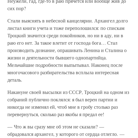
Неужели, гад, где-то в раю прячется или вообще жив до
сих пор?
Стали выяснять в небесной канцелярии. Архангел долго
листал книги учета и тоже переполошился: по спискам
Троцкий значится среди покойников, но ни в аду, ни в
раю его нет. За такое влетит от господа бога… Стал
производить дознание, опрашивать Ленина и Сталина о
жизни и деятельности бывшего однопартийца.
Мельчайшие подробности выпытывал. Наконец после
многочасового разбирательства всплыла интересная
деталь.
Накануне своей высылки из СССР, Троцкий на одном из
собраний публично поклялся: я был верен партии и
никогда не изменял ей, чтоб мне в гробу столько раз
перевернуться, сколько раз якобы я предал ее!
— Что ж вы сразу мне об этом не сказали? —
обрадовался архангел, у которого от сердца отлегло. —