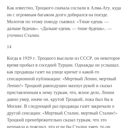
Как известно, Троцкого сначала сослали в Алма-Ату, куда
он с огромным багажом долго добирался на поезде.
Молотов по этому поводу съязвил: «Тише едешь —
дальше будешь». «Дальше едешь — тише будешь», —
уточнил Сталин.
14
Когда в 1929 г. Троцкого выслали из СССР, он некоторое
время пробыл в соседней Турции. Однажды он услышал,
как продавцы газет на улице кричат о какой-то
сенсационной публикации: «Мертвый Ленин, мертвый
Ленин!» Троцкий равнодушно махнул рукой и сказал
приставленным к нему туркам, что, ясное дело, Ленин
давно умер, иначе он, крутой Троцкий, пока был бы в
Москве. В следующий раз продавцы газет закричали о
другой сенсации: «Мертвый Сталин, мертвый Сталин!»
Троцкий пренебрежительно сказал туркам, что это
неправда и пояснил, что если бы Сталин умер, то он,