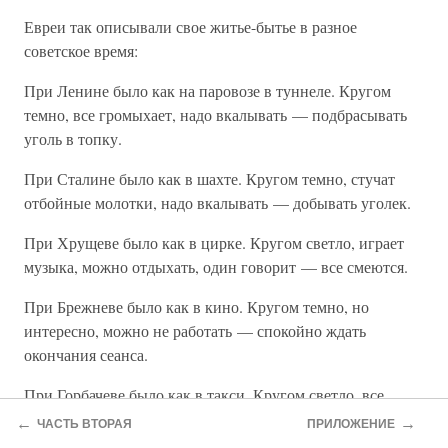
Евреи так описывали свое житье-бытье в разное
советское время:
При Ленине было как на паровозе в туннеле. Кругом
темно, все громыхает, надо вкалывать — подбрасывать
уголь в топку.
При Сталине было как в шахте. Кругом темно, стучат
отбойные молотки, надо вкалывать — добывать уголек.
При Хрущеве было как в цирке. Кругом светло, играет
музыка, можно отдыхать, один говорит — все смеются.
При Брежневе было как в кино. Кругом темно, но
интересно, можно не работать — спокойно ждать
окончания сеанса.
При Горбачеве было как в такси. Кругом светло, все
безбоязненно нарушают правила движения, но чем
←
→
ЧАСТЬ ВТОРАЯ
ПРИЛОЖЕНИЕ
дальше, тем дорога хуже, а платить надо больше.