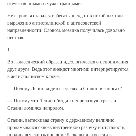
отечественными и чужестранными.
Не скрою, я старался избегать анекдотов похабных или
выраженно антисталинской и антисоветской
направленности. Словом, мозаика получилась довольно
пестрая.
1
Вот классический образец идеологического непонимания
друг друга. Ведь этот анекдот многими интерпретируется
в антисталинском ключе.
— Почему Ленин ходил в туфлях, а Сталин в сапогах?
— Потому что Ленин обходил непролазную грязь, а
Сталин ломился напролом.
Сталин, вытаскивая страну к державному величию,
проламывался сквозь внутреннюю разруху и отсталость,
продирался сквозь внешние блокады и агрессии в