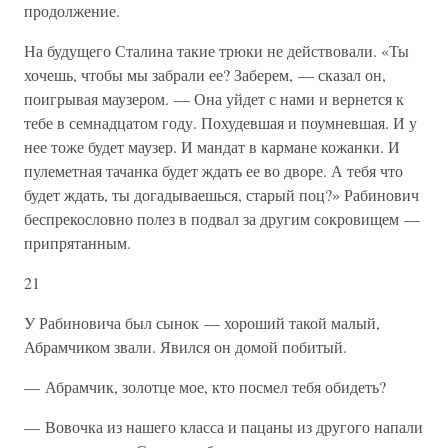
продолжение.
На будущего Сталина такие трюки не действовали. «Ты
хочешь, чтобы мы забрали ее? Заберем, — сказал он,
поигрывая маузером. — Она уйдет с нами и вернется к
тебе в семнадцатом году. Похудевшая и поумневшая. И у
нее тоже будет маузер. И мандат в кармане кожанки. И
пулеметная тачанка будет ждать ее во дворе. А тебя что
будет ждать, ты догадываешься, старый поц?» Рабинович
беспрекословно полез в подвал за другим сокровищем —
припрятанным.
21
У Рабиновича был сынок — хороший такой малый,
Абрамчиком звали. Явился он домой побитый.
— Абрамчик, золотце мое, кто посмел тебя обидеть?
— Вовочка из нашего класса и пацаны из другого напали