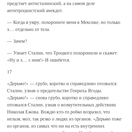
предстает антисталинский, а на самом деле
антитроцкистский анекдот.
— Когда я умру, похороните меня в Мексике, но только
х… отдельно от тела.
— Зачем?
— Узнает Сталин, что Троцкого похоронили и скажет:
«Ну и х… с ним!» И ошибется.
17
«Дерьмо!» — грубо, коротко и справедливо отозвался
Сталин, узнав о предательстве Генриха Ягоды.
«Дерьмо!» — снова грубо, коротко и справедливо
отозвался Сталин, узнав о возмутительных действиях
Николая Ежова. Вождю кто-то робко возразил, что
нельзя, мол, так резко о людях из органов. «Дерьмо тоже
из органов, из самых что ни на есть внутренних