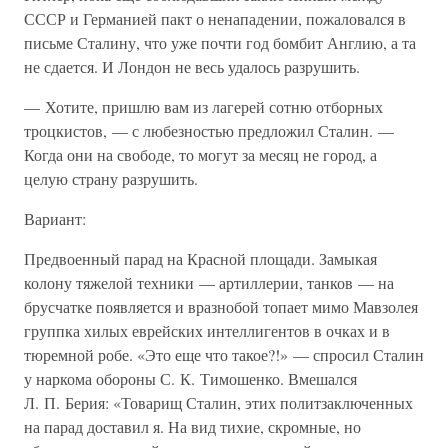
СССР и Германией пакт о ненападении, пожаловался в
письме Сталину, что уже почти год бомбит Англию, а та
не сдается. И Лондон не весь удалось разрушить.
— Хотите, пришлю вам из лагерей сотню отборных
троцкистов, — с любезностью предложил Сталин. —
Когда они на свободе, то могут за месяц не город, а
целую страну разрушить.
Вариант:
Предвоенный парад на Красной площади. Замыкая
колону тяжелой техники — артиллерии, танков — на
брусчатке появляется и вразнобой топает мимо Мавзолея
группка хилых еврейских интеллигентов в очках и в
тюремной робе. «Это еще что такое?!» — спросил Сталин
у наркома обороны С. К. Тимошенко. Вмешался
Л. П. Берия: «Товарищ Сталин, этих политзаключенных
на парад доставил я. На вид тихие, скромные, но