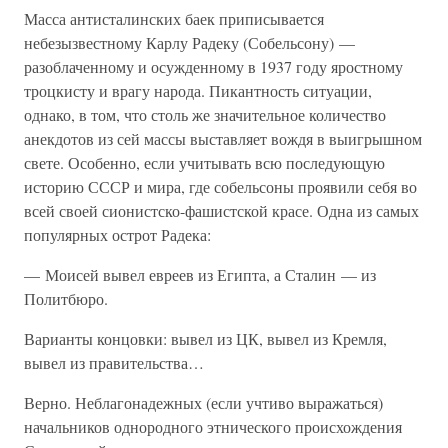
Масса антисталинских баек приписывается
небезызвестному Карлу Радеку (Собельсону) —
разоблаченному и осужденному в 1937 году яростному
троцкисту и врагу народа. Пикантность ситуации,
однако, в том, что столь же значительное количество
анекдотов из сей массы выставляет вождя в выигрышном
свете. Особенно, если учитывать всю последующую
историю СССР и мира, где собельсоны проявили себя во
всей своей сионистско-фашистской красе. Одна из самых
популярных острот Радека:
— Моисей вывел евреев из Египта, а Сталин — из
Политбюро.
Варианты концовки: вывел из ЦК, вывел из Кремля,
вывел из правительства…
Верно. Неблагонадежных (если учтиво выражаться)
начальников однородного этнического происхождения