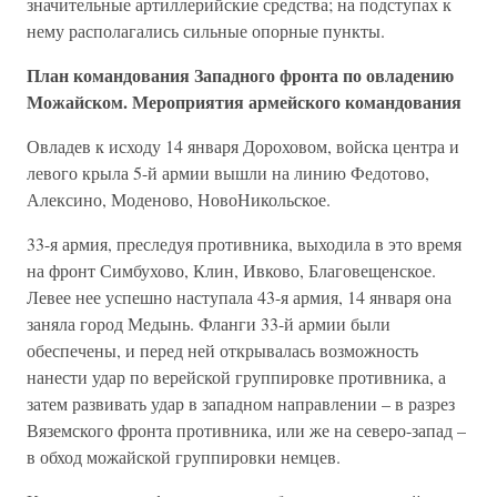
значительные артиллерийские средства; на подступах к
нему располагались сильные опорные пункты.
План командования Западного фронта по овладению
Можайском. Мероприятия армейского командования
Овладев к исходу 14 января Дороховом, войска центра и
левого крыла 5-й армии вышли на линию Федотово,
Алексино, Моденово, НовоНикольское.
33-я армия, преследуя противника, выходила в это время
на фронт Симбухово, Клин, Ивково, Благовещенское.
Левее нее успешно наступала 43-я армия, 14 января она
заняла город Медынь. Фланги 33-й армии были
обеспечены, и перед ней открывалась возможность
нанести удар по верейской группировке противника, а
затем развивать удар в западном направлении – в разрез
Вяземского фронта противника, или же на северо-запад –
в обход можайской группировки немцев.