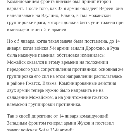
Командованием фронта вначале был принят второй
вариант. После того, как 33-я армия овладеет Вереей, она
нацеливалась на Ваулино, Ельню, в тыл можайской
группировке врага, которая должна быть уничтожена при
взаимодействии с 5-й армией.
Но с 5 января, когда такая задача была поставлена, до 14
января, когда войска 5-й армии заняли Дорохово, а Руза
была накануне падения, обстановка изменилась:
Можайск оказался к этому времени на положении
передового узла сопротивления противника; основная же
группировка его сил на этом направлении располагалась
в районе Гжатск, Вязьма. Комбинированные действия
двух армий теперь нужно было направить не на
овладение Можайском, а на уничтожение гжатско-
вяземской группировки противника.
Так в своей директиве от 14 января командующий
Западным фронтом генерал армии Жуков и поставил
задачу войскам 5-й и 33-й армий: