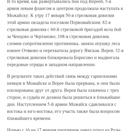
В то время, как развертывались бои под Вереей, 5-я
армия левым флангом и центром продолжала наступать к
Можайску. К утру 17 января 50-я стрелковая дивизия
этой армии овладела поселком Первомайским; 82-я
стрелковая дивизия с 60-й стрелковой бригадой вела бой
за Ченцово и Чертаново; 108-я стрелковая дивизия,
сломив сопротивление противника, заняла опушку леса
южнее Отяково и перехватила дорогу Ямская, Верея; 32-я
стрелковая дивизия блокировала Борисово и выдвигала
передовые отряды в западном направлении.
В результате таких действий связь между гарнизонами
немцев в Можайске и Верее была прервана, и они были
изолированы друг от друга. Верея была охвачена с трех
сторон, и судьба ее должна была решиться в ближайшие
дни. Наступлением 5-й армии Можайск сдавливался с
востока и юго-востока; его участь также была вопросом
ближайшего времени.
Ночью с 16 на 17 января противник начал отход из Рузы,