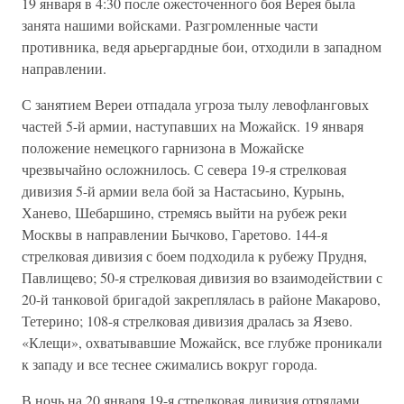
19 января в 4:30 после ожесточенного боя Верея была
занята нашими войсками. Разгромленные части
противника, ведя арьергардные бои, отходили в западном
направлении.
С занятием Вереи отпадала угроза тылу левофланговых
частей 5-й армии, наступавших на Можайск. 19 января
положение немецкого гарнизона в Можайске
чрезвычайно осложнилось. С севера 19-я стрелковая
дивизия 5-й армии вела бой за Настасьино, Курынь,
Ханево, Шебаршино, стремясь выйти на рубеж реки
Москвы в направлении Бычково, Гаретово. 144-я
стрелковая дивизия с боем подходила к рубежу Прудня,
Павлищево; 50-я стрелковая дивизия во взаимодействии с
20-й танковой бригадой закреплялась в районе Макарово,
Тетерино; 108-я стрелковая дивизия дралась за Язево.
«Клещи», охватывавшие Можайск, все глубже проникали
к западу и все теснее сжимались вокруг города.
В ночь на 20 января 19-я стрелковая дивизия отрядами