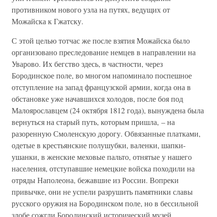
противником нового узла на путях, ведущих от
Можайска к Гжатску.
С этой целью тотчас же после взятия Можайска было
организовано преследование немцев в направлении на
Уварово. Их бегство здесь, в частности, через
Бородинское поле, во многом напоминало поспешное
отступление на запад французской армии, когда она в
обстановке уже начавшихся холодов, после боя под
Малоярославцем (24 октября 1812 года), вынуждена была
вернуться на старый путь, которым пришла, – на
разоренную Смоленскую дорогу. Обвязанные платками,
одетые в крестьянские полушубки, валенки, шапки-
ушанки, в женские меховые пальто, отнятые у нашего
населения, отступавшие немецкие войска походили на
отряды Наполеона, бежавшие из России. Вопреки
привычке, они не успели разрушить памятники славы
русского оружия на Бородинском поле, но в бессильной
злобе сожгли Бородинский исторический музей.