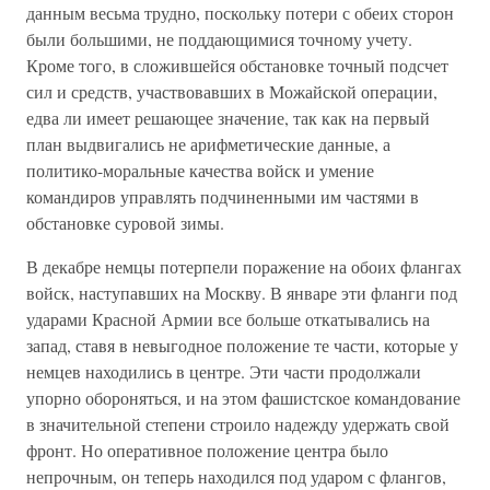
данным весьма трудно, поскольку потери с обеих сторон
были большими, не поддающимися точному учету.
Кроме того, в сложившейся обстановке точный подсчет
сил и средств, участвовавших в Можайской операции,
едва ли имеет решающее значение, так как на первый
план выдвигались не арифметические данные, а
политико-моральные качества войск и умение
командиров управлять подчиненными им частями в
обстановке суровой зимы.
В декабре немцы потерпели поражение на обоих флангах
войск, наступавших на Москву. В январе эти фланги под
ударами Красной Армии все больше откатывались на
запад, ставя в невыгодное положение те части, которые у
немцев находились в центре. Эти части продолжали
упорно обороняться, и на этом фашистское командование
в значительной степени строило надежду удержать свой
фронт. Но оперативное положение центра было
непрочным, он теперь находился под ударом с флангов,