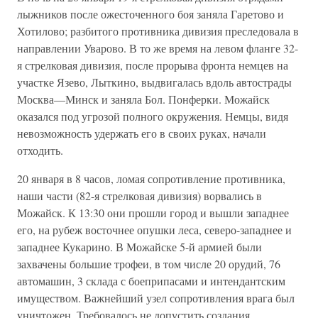
лыжников после ожесточенного боя заняла Гаретово и
Хотилово; разбитого противника дивизия преследовала в
направлении Уварово. В то же время на левом фланге 32-
я стрелковая дивизия, после прорыва фронта немцев на
участке Язево, Лыткино, выдвигалась вдоль автострады
Москва—Минск и заняла Бол. Понферки. Можайск
оказался под угрозой полного окружения. Немцы, видя
невозможность удержать его в своих руках, начали
отходить.
20 января в 8 часов, ломая сопротивление противника,
наши части (82-я стрелковая дивизия) ворвались в
Можайск. К 13:30 они прошли город и вышли западнее
его, на рубеж восточнее опушки леса, северо-западнее и
западнее Кукарино. В Можайске 5-й армией были
захвачены большие трофеи, в том числе 20 орудий, 76
автомашин, 3 склада с боеприпасами и интендантским
имуществом. Важнейший узел сопротивления врага был
уничтожен. Требовалось не допустить создания