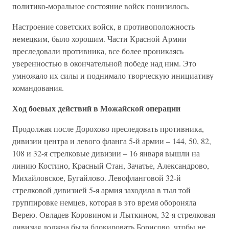
политико-моральное состояние войск понизилось.
Настроение советских войск, в противоположность
немецким, было хорошим. Части Красной Армии
преследовали противника, все более проникаясь
уверенностью в окончательной победе над ним. Это
умножало их силы и поднимало творческую инициативу
командования.
Ход боевых действий в Можайской операции
Продолжая после Дорохово преследовать противника,
дивизии центра и левого фланга 5-й армии – 144, 50, 82,
108 и 32-я стрелковые дивизии – 16 января вышли на
линию Костино, Красный Стан, Зачатье, Александрово,
Михайловское, Бугайлово. Левофланговой 32-й
стрелковой дивизией 5-я армия заходила в тыл той
группировке немцев, которая в это время обороняла
Верею. Овладев Коровином и Лыткином, 32-я стрелковая
дивизия должна была блокировать Борисово, чтобы не