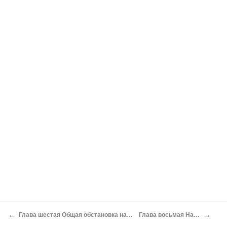
←
→
Глава шестая Общая обстановка на Западном фронте в середине января Прорыв немецкой обороны на Волоколамско-Гжатском направлении и преследование противника до Гжатского оборонительного рубежа
Глава восьмая Наступление армий левого крыла на Кондрово, Юхнов, Киров, Людиново с 5–9 по 31 января 1942 г