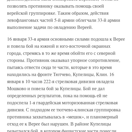
позволять противнику оказывать помощь своей
верейской группировке. Таким образом, действия
левофланговых частей 5-й армии облегчали 33-й армии
выполнение задачи по овладению Вереей.
16 января 33-я армия основными силами подошла к Верее
и повела бой на южной и юго-восточной окраинах
города, стремясь в то же время обойти его с северной
стороны. Противник оказывал упорное сопротивление,
пытаясь отвести сюда те части, которые в это время
находились на фронте Тютчево, Купелицы, Клин. 16
января в 10 часов 222-я стрелковая дивизия овладела
Мошково и повела бой за Купелицы. Бой не дал
определенных результатов, пока на помощь ей не
подоспела 1-я гвардейская моторизованная стрелковая
дивизия. С подходом ее тютчево-клинская группировка
противника захватывалась в «мешок», и планомерный
отход ее к Верее был нарушен. В районе Купелицы
разыгрался бой, в котором фашистские части понесли