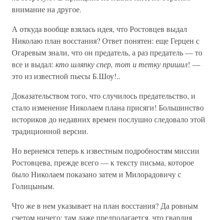
внимание на другое.
А откуда вообще взялась идея, что Ростовцев выдал
Николаю план восстания? Ответ понятен: еще Герцен с
Огаревым знали, что он предатель, а раз предатель — то
все и выдал:
кто шляпку спер, тот и тетку пришил
! —
это из известной пьесы Б.Шоу!..
Доказательством того, что случилось предательство, и
стало изменение Николаем плана присяги! Большинство
историков до недавних времен послушно следовало этой
традиционной версии.
Но вернемся теперь к известным подробностям миссии
Ростовцева, прежде всего — к тексту письма, которое
было Николаем показано затем и Милорадовичу с
Голицыным.
Что же в нем указывает на план восстания? Да ровным
счетом ничего: там даже предполагается, что гвардия