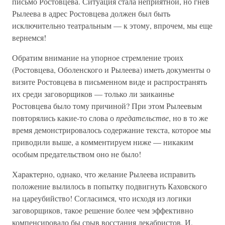
письмо Ростовцева. Ситуация стала неприятной, но гнев
Рылеева в адрес Ростовцева должен был быть
исключительно театральным — к этому, впрочем, мы еще
вернемся!
Обратим внимание на упорное стремление троих
(Ростовцева, Оболенского и Рылеева) иметь документы о
визите Ростовцева в письменном виде и распространять
их среди заговорщиков — только ли заикаинье
Ростовцева было тому причиной? При этом Рылеевым
повторялись какие-то слова о
предательстве
, но в то же
время демонстрировалось содержание текста, которое мы
приводили выше, а комментируем ниже — никаким
особым предательством оно не было!
Характерно, однако, что желание Рылеева исправить
положение вылилось в попытку подвигнуть Каховского
на цареубийство! Согласимся, что исходя из логики
заговорщиков, такое решение более чем эффективно
компенсировало бы срыв восстания декабристов. И,