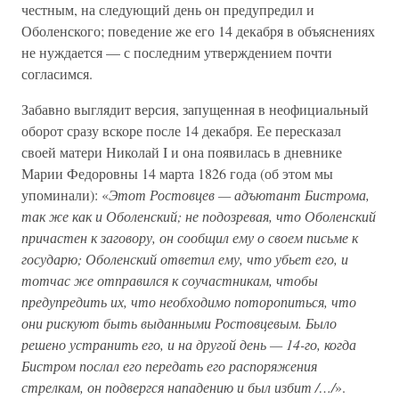
честным, на следующий день он предупредил и
Оболенского; поведение же его 14 декабря в объяснениях
не нуждается — с последним утверждением почти
согласимся.
Забавно выглядит версия, запущенная в неофициальный
оборот сразу вскоре после 14 декабря. Ее пересказал
своей матери Николай I и она появилась в дневнике
Марии Федоровны 14 марта 1826 года (об этом мы
упоминали): «
Этот Ростовцев — адъютант Бистрома,
так же как и Оболенский; не подозревая, что Оболенский
причастен к заговору, он сообщил ему о своем письме к
государю; Оболенский ответил ему, что убьет его, и
тотчас же отправился к соучастникам, чтобы
предупредить их, что необходимо поторопиться, что
они рискуют быть выданными Ростовцевым. Было
решено устранить его, и на другой день — 14-го, когда
Бистром послал его передать его распоряжения
стрелкам, он подвергся нападению и был избит /…/
».