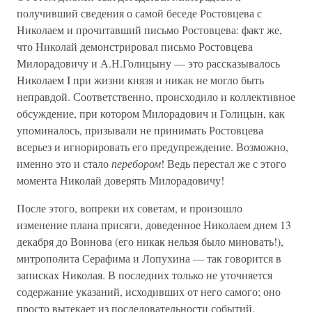
получивший сведения о самой беседе Ростовцева с
Николаем и прочитавший письмо Ростовцева: факт же,
что Николай демонстрировал письмо Ростовцева
Милорадовичу и А.Н.Голицыну — это рассказывалось
Николаем I при жизни князя и никак не могло быть
неправдой. Соответственно, происходило и коллективное
обсуждение, при котором Милорадович и Голицын, как
упоминалось, призывали не принимать Ростовцева
всерьез и игнорировать его предупреждение. Возможно,
именно это и стало
перебором
! Ведь перестал же с этого
момента Николай доверять Милорадовичу!
После этого, вопреки их советам, и произошло
изменение плана присяги, доведенное Николаем днем 13
декабря до Воинова (его никак нельзя было миновать!),
митрополита Серафима и Лопухина — так говорится в
записках Николая. В последних только не уточняется
содержание указаний, исходивших от него самого; оно
просто вытекает из последовательности событий,