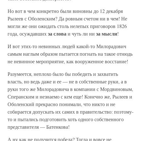
Но вот в чем конкретно были виновны до 12 декабря
Рылеев с Оболенским? Да ровным счетом ни в чем! Не
могли же они ожидать столь нелепых приговоров 1826
за слова
за мысли
года, осуждавших
и чуть ли ни
!
И вот этих-то невинных людей какой-то Милорадович
самым наглым образом пытается погнать на такое отнюдь
не невинное мероприятие, как вооруженное восстание!
Разумеется, неплохо было бы победить и захватить
власть, но ведь даже и ее — не в собственные руки, а в
руки того же Милорадовича в компании с Мордвиновым,
Сперанским и незнаемо с кем еще! Конечно же, Рылеев и
Оболенский прекрасно понимали, что никто и не
собирается допускать их самих в правительство: поэтому-
то и пытались подготовить хоть одного собственного
представителя — Батенкова!
А ну как не получится победа? Тогда и вовсе не