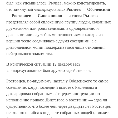
был, как упоминалось, Рылеев, можно констатировать,
Рылеев
Оболенский
что замкнутый
четырехугольник
—
Ростовцев
Сапожников
Рылеев
—
—
— и снова
представлял собой сплоченную группу людей, связанных
дружескими или родственными, а одновременно и
деловыми или служебными отношениями: каждая из
вершин тесно соединялась с двумя соседними, а с
диагональной могли поддерживаться лишь отношения
нейтрального знакомства.
В критической ситуации 12 декабря весь
«четырехугольник» был дружно задействован.
Ростовцев, по-видимому, застал у Оболенского то самое
совещание, когда последний вместе с Рылеевым и
декларировал собранным офицерам инструкции по
исполнению приказа Диктатора о восстании — едва ли
существенно, что более чем через двадцать лет Ростовцев
несколько ошибся в подсчете собранных людей (а может