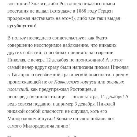
восстания! Значит, либо Ростовцев никакого плана
восстания не выдал (хотя даже в 1868 году Герцен
продолжал настаивать на этом!), либо все-таки выдал —
сугубо устно
!
В пользу последнего свидетельствует как будто
совершенно неоспоримое наблюдение, что никаких
других событий, способных повлиять на озарение
Николая, с вечера 12 декабря не происходило! А в этот
самый вечер вдруг сразу были написаны письма Николая
в Таганрог о неизбежной трагической опасности, причем
проистекающей не от
Кавказского корпуса
или
военных
поселений
, как предупреждал Ростовцев, а
непосредственно в столице — послезавтра, 14 декабря! А
ведь совсем недавно, например 3 декабря, Николай
никакой особой опасности не ощущал, хоть его
Милорадович и пугал! Больше он явно побаивался
самого Милорадовича лично!