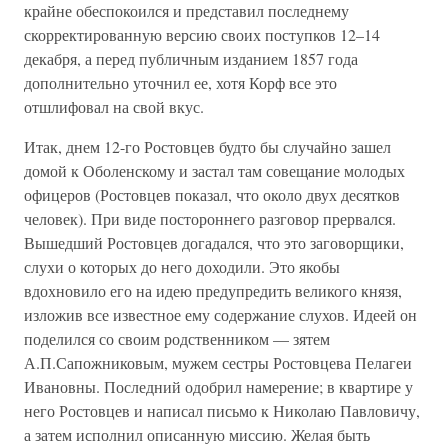
крайне обеспокоился и представил последнему
скорректированную версию своих поступков 12–14
декабря, а перед публичным изданием 1857 года
дополнительно уточнил ее, хотя Корф все это
отшлифовал на свой вкус.
Итак, днем 12-го Ростовцев будто бы случайно зашел
домой к Оболенскому и застал там совещание молодых
офицеров (Ростовцев показал, что около двух десятков
человек). При виде постороннего разговор прервался.
Вышедший Ростовцев догадался, что это заговорщики,
слухи о которых до него доходили. Это якобы
вдохновило его на идею предупредить великого князя,
изложив все известное ему содержание слухов. Идеей он
поделился со своим родственником — зятем
А.П.Сапожниковым, мужем сестры Ростовцева Пелагеи
Ивановны. Последний одобрил намерение; в квартире у
него Ростовцев и написал письмо к Николаю Павловичу,
а затем исполнил описанную миссию. Желая быть