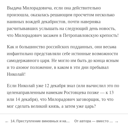
Выдача Милорадовича, если она действительно
произошла, оказалась решающим просчетом несколько
наивных вождей декабристов, почти наверняка
расчитывавших услышать на следующий день новость,
что Милорадович засажен в Петропавловскую крепость!
Как и большинство российских подданных, они весьма
инфантильно представляли себе истинные возможности
самодержавного царя. Не могло им быть до конца ясным
и то
аховое
положение, в каком в эти дни пребывал
Николай!
Если Николай уже 12 декабря знал (или вычислил это по
целенаправленным намекам Ростовцева позже — к 13
или 14 декабря), что Милорадович заговорщик, то что
мог сделать великий князь, а затем уже царь?
Да ровным счетом ничего: устные сообщения Ростовцева
←
→
14. Преступление виновных и наказание невиновных
От автора — вместо послесловия
к делу не подошьешь, и где доказательства?! К тому же