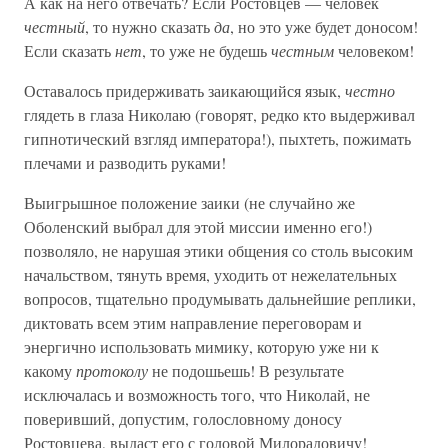
А как на него отвечать? Если Ростовцев — человек
честный
, то нужно сказать
да
, но это уже будет доносом!
Если сказать
нет
, то уже не будешь
честным
человеком!
Оставалось придерживать заикающийся язык,
честно
глядеть в глаза Николаю (говорят, редко кто выдерживал
гипнотический взгляд императора!), пыхтеть, пожимать
плечами и разводить руками!
Выигрышное положение заики (не случайно же
Оболенский выбрал для этой миссии именно его!)
позволяло, не нарушая этики общения со столь высоким
начальством, тянуть время, уходить от нежелательных
вопросов, тщательно продумывать дальнейшие реплики,
диктовать всем этим направление переговорам и
энергично использовать мимику, которую уже ни к
какому
протоколу
не подошьешь! В результате
исключалась и возможность того, что Николай, не
поверивший, допустим, голословному доносу
Ростовцева, выдаст его с головой Милорадовичу!