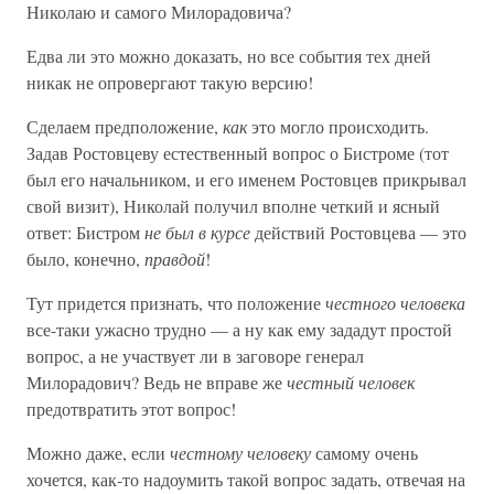
Николаю и самого Милорадовича?
Едва ли это можно доказать, но все события тех дней
никак не опровергают такую версию!
Сделаем предположение,
как
это могло происходить.
Задав Ростовцеву естественный вопрос о Бистроме (тот
был его начальником, и его именем Ростовцев прикрывал
свой визит), Николай получил вполне четкий и ясный
ответ: Бистром
не был в курсе
действий Ростовцева — это
было, конечно,
правдой
!
Тут придется признать, что положение
честного человека
все-таки ужасно трудно — а ну как ему зададут простой
вопрос, а не участвует ли в заговоре генерал
Милорадович? Ведь не вправе же
честный человек
предотвратить этот вопрос!
Можно даже, если
честному человеку
самому очень
хочется, как-то надоумить такой вопрос задать, отвечая на