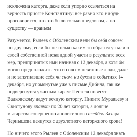
исключена каторга, даже если упорно ссылаться на
верность присяге Константину: все равно кто-нибудь
проговорится, что это было только предлогом, а по
существу — враньем!
Разумеется, Рылеев с Оболенским вели бы себя совсем
по-другому, если бы не только каким-то образом узнали о
своей собственной незавидной участи в результате всех
мер, предпринятых ими начиная с 12 декабря, а хотя бы
могли предположить, что и совсем невинные люди, даже
и не запятнавшие себя
ни сном, ни духом
в событиях 14
декабря, но упомянутые уже в письме Дибича, так же
подвергнутся ужасным карам: Пестеля повесят,
Вадковскому дадут вечную каторгу, Никите Муравьеву и
Свистунову
впаяют
по 20 лет каторги, а долгие
мытарства совершенно аполитичного
плейбоя
Захара
Чернышева начнутся с двухлетнего каторжного срока!
Но ничего этого Рылеев с Оболенским 12 декабря знать