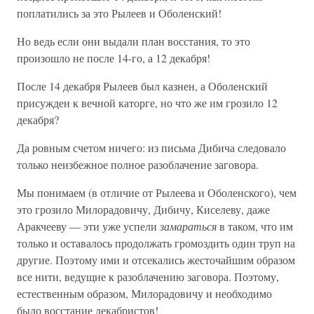
поплатились за это Рылеев и Оболенский!
Но ведь если они выдали план восстания, то это
произошло не после 14-го, а 12 декабря!
После 14 декабря Рылеев был казнен, а Оболенский
присужден к вечной каторге, но что же им грозило 12
декабря?
Да ровным счетом ничего: из письма Дибича следовало
только неизбежное полное разоблачение заговора.
Мы понимаем (в отличие от Рылеева и Оболенского), чем
это грозило Милорадовичу, Дибичу, Киселеву, даже
Аракчееву — эти уже успели
замараться
в таком, что им
только и оставалось продолжать громоздить один труп на
другие. Поэтому ими и отсекались жесточайшим образом
все нити, ведущие к разоблачению заговора. Поэтому,
естественным образом, Милорадовичу и необходимо
было восстание декабристов!