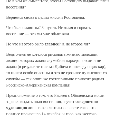
Но в чем же смысл того, чтобы Ростовцеву выдавать план
восстания?
Вернемся снова к целям миссии Ростовцева.
Что было главным? Запугать Николая и сорвать
восстание — это мы уже объясняли.
главнее
Но что из этого было
? А не второе ли?
Ведь очень не хотелось рисковать жизнью молодым
людям, которых ждала служебная карьера, а если и не
ждала (в результате письма Дибича и последующих кар),
то ничем особо опасным и это не грозило: ну выгонят со
службы — так опять же гостеприимно приютит родная
Российско-Американская компания!
Предположение о том, что Рылеев с Оболенским могли
совершенно
заранее выдать план восстания, звучит
чудовищно
лишь исключительно в свете того, что
позднее произошло 14 декабря, и того, как жестоко