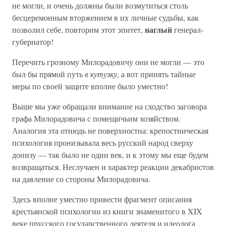
не могли, и очень должны были возмутиться столь
бесцеремонным вторжением в их личные судьбы, как
наглый
позволил себе, повторим этот эпитет,
генерал-
губернатор!
Перечить грозному Милорадовичу они не могли — это
был бы прямой путь
в кутузку
, а вот принять тайные
меры по своей защите вполне было уместно!
Выше мы уже обращали внимание на сходство заговора
графа Милорадовича с помещичьим хозяйством.
Аналогия эта отнюдь не поверхностна: крепостническая
психология пронизывала весь русский народ сверху
донизу — так было не один век, и к этому мы еще будем
возвращаться. Неслучаен и характер реакции декабристов
на давление со стороны Милорадовича.
Здесь вполне уместно привести фрагмент описания
крестьянской психологии из книги знаменитого в XIX
веке прусского государственного деятеля и идеолога