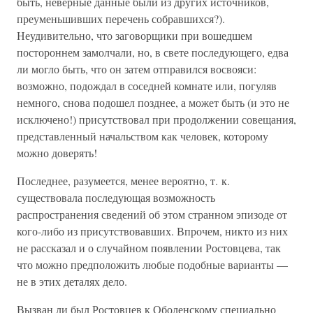
быть, неверные данные были из других источников,
преуменьшивших перечень собравшихся?).
Неудивительно, что заговорщики при вошедшем
постороннем замолчали, но, в свете последующего, едва
ли могло быть, что он затем отправился восвояси:
возможно, подождал в соседней комнате или, погуляв
немного, снова подошел позднее, а может быть (и это не
исключено!) присутствовал при продолжении совещания,
представленный начальством как человек, которому
можно доверять!
Последнее, разумеется, менее вероятно, т. к.
существовала последующая возможность
распространения сведений об этом странном эпизоде от
кого-либо из присутствовавших. Впрочем, никто из них
не рассказал и о случайном появлении Ростовцева, так
что можно предположить любые подобные варианты —
не в этих деталях дело.
Вызван ли был Ростовцев к Оболенскому специально