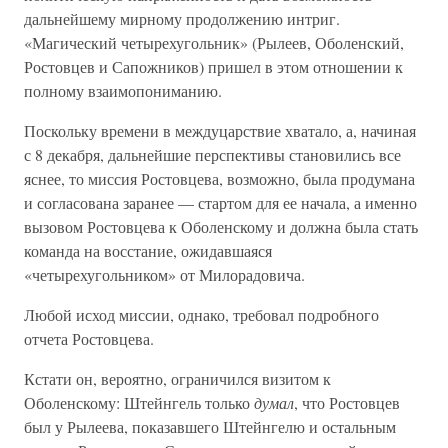
дальнейшему мирному продолжению интриг.
«Магический четырехугольник» (Рылеев, Оболенский,
Ростовцев и Сапожников) пришел в этом отношении к
полному взаимопониманию.
Поскольку времени в междуцарствие хватало, а, начиная
с 8 декабря, дальнейшие перспективы становились все
яснее, то миссия Ростовцева, возможно, была продумана
и согласована заранее — стартом для ее начала, а именно
вызовом Ростовцева к Оболенскому и должна была стать
команда на восстание, ожидавшаяся
«четырехугольником» от Милорадовича.
Любой исход миссии, однако, требовал подробного
отчета Ростовцева.
Кстати он, вероятно, ограничился визитом к
Оболенскому: Штейнгель только
думал
, что Ростовцев
был у Рылеева, показавшего Штейнгелю и остальным