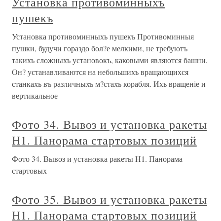
Установка противоминныхъ
пушекъ
Установка противоминныхъ пушекъ Противоминныя
пушки, будучи гораздо бол?е мелкими, не требуютъ
такихъ сложныхъ установокъ, каковыми являются башни.
Он? устанавливаются на небольшихъ вращающихся
станкахъ въ различныхъ м?стахъ корабля. Ихъ вращеніе и
вертикальное
Фото 34. Вывоз и установка ракеты
H1. Панорама стартовых позиций
Фото 34. Вывоз и установка ракеты H1. Панорама
стартовых
Фото 35. Вывоз и установка ракеты
H1. Панорама стартовых позиций