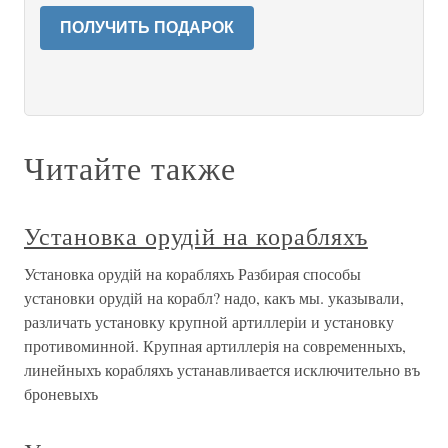
ПОЛУЧИТЬ ПОДАРОК
Читайте также
Установка орудій на корабляхъ
Установка орудій на корабляхъ Разбирая способы
установки орудій на корабл? надо, какъ мы. указывали,
различать установку крупной артиллеріи и установку
противоминной. Крупная артиллерія на современныхъ,
линейныхъ корабляхъ устанавливается исключительно въ
броневыхъ