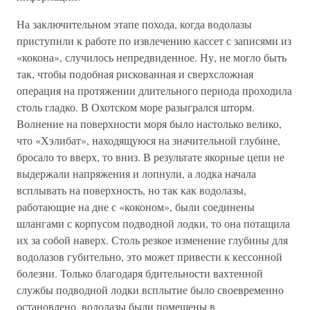
На заключительном этапе похода, когда водолазы
приступили к работе по извлечению кассет с записями из
«кокона», случилось непредвиденное. Ну, не могло быть
так, чтобы подобная рискованная и сверхсложная
операция на протяжении длительного периода проходила
столь гладко. В Охотском море разыгрался шторм.
Волнение на поверхности моря было настолько велико,
что «Хэлибат», находящуюся на значительной глубине,
бросало то вверх, то вниз. В результате якорные цепи не
выдержали напряжения и лопнули, а лодка начала
всплывать на поверхность, но так как водолазы,
работающие на дне с «коконом», были соединены
шлангами с корпусом подводной лодки, то она потащила
их за собой наверх. Столь резкое изменение глубины для
водолазов губительно, это может привести к кессонной
болезни. Только благодаря бдительности вахтенной
службы подводной лодки всплытие было своевременно
остановлено, водолазы были помещены в