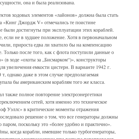
 сущности, она и была реализована.
ктов ходовых элементов «лайонов» должна была стать
па «Кинг Джордж V» отмечались те поистине
е были достигнуты при эксплуатации этих кораблей.
е, если не в худшее положение. Хотя в первоначальном
ичили, прироста едва ли хватило бы на компенсацию
 Только после того, как с флота поступили данные о
» (в ходе «охоты за „Бисмарком“)», конструкторы
я увеличения емкости цистерн. В варианте 1942 г.
 т, однако даже в этом случае предполагаемая
упала бы американским кораблям того же класса.
л также полное повторение электроэнергетики
реключением сетей, хотя именно это техническое
 оф Уэллс» в критические моменты отражения
последовало решение о том, что все генераторы должны
 паром, поскольку это «более удобно и практично».
ны, когда корабли, имевшие только турбогенераторы,
отсутствия электроэнергии при разрыве паропроводов,