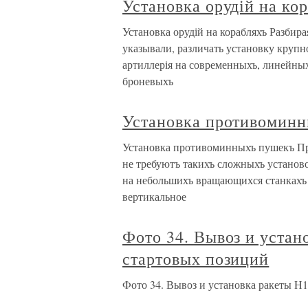
Установка орудій на ко
Установка орудій на корабляхъ Разбира
указывали, различать установку круп
артиллерія на современныхъ, линейных
броневыхъ
Установка противомин
Установка противоминныхъ пушекъ Пр
не требуютъ такихъ сложныхъ установ
на небольшихъ вращающихся станкахъ 
вертикальное
Фото 34. Вывоз и устан
стартовых позиций
Фото 34. Вывоз и установка ракеты H