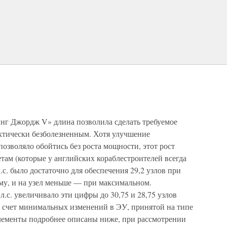
инг Джордж V» длина позволила сделать требуемое
актически безболезненным. Хотя улучшение
озволяло обойтись без роста мощности, этот рост
там (которые у английских кораблестроителей всегда
с. было достаточно для обеспечения 29,2 узлов при
му, и на узел меньше — при максимальном.
.с. увеличивало эти цифры до 30,75 и 28,75 узлов
за счет минимальных изменений в ЭУ, принятой на типе
лементы подробнее описаны ниже, при рассмотрении