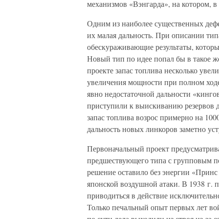
механизмов «Вэнгарда», на котором, в
Одним из наиболее существенных дефе
их малая дальность. При описании ти
обескураживающие результаты, которы
Новый тип по идее попал бы в такое ж
проекте запас топлива несколько увел
увеличения мощности при полном ходе.
явно недостаточной дальности «кингов
приступили к выискиванию резервов дл
запас топлива возрос примерно на 1000
дальность новых линкоров заметно уст
Первоначальный проект предусматрива
предшествующего типа с групповым пе
решение оставило без энергии «Принс
японской воздушной атаки. В 1938 г. 
приводиться в действие исключительно
Только печальный опыт первых лет вой
по сути дела выходили из строя из-за 