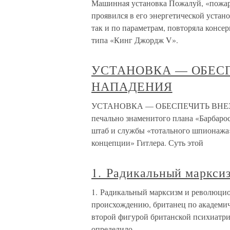
Машинная установка Пожалуй, «пожарн
проявился в его энергетической устан
так и по параметрам, повторяла консе
типа «Кинг Джордж V».
УСТАНОВКА — ОБЕС
НАПАДЕНИЯ
УСТАНОВКА — ОБЕСПЕЧИТЬ ВНЕЗА
печально знаменитого плана «Барбарос
штаб и службы «тотального шпионажа
концепции» Гитлера. Суть этой
1. Радикальный маркси
1. Радикальный марксизм и революцио
происхождению, британец по академиче
второй фигурой британской психиатрии
определило