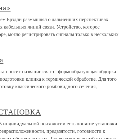
на»
нем Брэдли размышлял о дальнейших перспективах
 кабельных линий связи. Устройство, которое
ре, могло регистрировать сигналы только в нескольких
а
ан носит название сиагэ - формообразующая обдирка
 подготовки клинка к термической обработке. Для того
отовку классического ромбовидного сечения,
СТАНОВКА
идуальной психологии есть понятие установки.
редрасположенности, предвзятости, готовности к
ющих обстоятельствах. Такая реакция вырабатывается