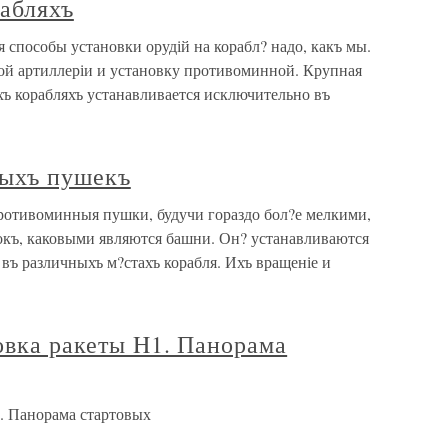
рабляхъ
я способы установки орудій на корабл? надо, какъ мы.
ной артиллеріи и установку противоминной. Крупная
ъ корабляхъ устанавливается исключительно въ
ныхъ пушекъ
отивоминныя пушки, будучи гораздо бол?е мелкими,
окъ, каковыми являются башни. Он? устанавливаются
въ различныхъ м?стахъ корабля. Ихъ вращеніе и
овка ракеты H1. Панорама
1. Панорама стартовых