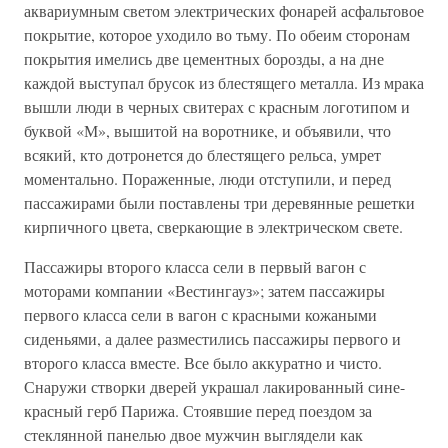
аквариумным светом электрических фонарей асфальтовое
покрытие, которое уходило во тьму. По обеим сторонам
покрытия имелись две цементных борозды, а на дне
каждой выступал брусок из блестящего металла. Из мрака
вышли люди в черных свитерах с красным логотипом и
буквой «М», вышитой на воротнике, и объявили, что
всякий, кто дотронется до блестящего рельса, умрет
моментально. Пораженные, люди отступили, и перед
пассажирами были поставлены три деревянные решетки
кирпичного цвета, сверкающие в электрическом свете.
Пассажиры второго класса сели в первый вагон с
моторами компании «Вестингауз»; затем пассажиры
первого класса сели в вагон с красными кожаными
сиденьями, а далее разместились пассажиры первого и
второго класса вместе. Все было аккуратно и чисто.
Снаружи створки дверей украшал лакированный сине-
красный герб Парижа. Стоявшие перед поездом за
стеклянной панелью двое мужчин выглядели как