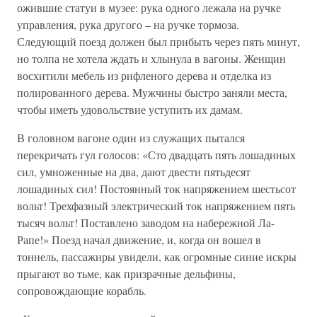
ожившие статуи в музее: рука одного лежала на ручке
управления, рука другого – на ручке тормоза.
Следующий поезд должен был прибыть через пять минут,
но толпа не хотела ждать и хлынула в вагоны. Женщин
восхитили мебель из рифленого дерева и отделка из
полированного дерева. Мужчины быстро заняли места,
чтобы иметь удовольствие уступить их дамам.
В головном вагоне один из служащих пытался
перекричать гул голосов: «Сто двадцать пять лошадиных
сил, умноженные на два, дают двести пятьдесят
лошадиных сил! Постоянный ток напряжением шестьсот
вольт! Трехфазный электрический ток напряжением пять
тысяч вольт! Поставлено заводом на набережной Ла-
Рапе!» Поезд начал движение, и, когда он вошел в
тоннель, пассажиры увидели, как огромные синие искры
прыгают во тьме, как призрачные дельфины,
сопровождающие корабль.