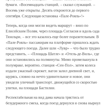
бумаги. «Восемнадцать станций, – сказал служащий. –
Восемь уже открыты. Десять откроются до первого
сентября. Следующая остановка «Пале-Рояль»!»
Теперь, когда они могли видеть маршрут – вниз по
Елисейским Полям, через площадь Согласия и вдоль сада
Тюильри, – все это казалось еще более поразительным. В
«Пале-Рояль» пассажирам на платформе пришлось ждать
следующего поезда. Далее шли «Лувр» – что было трудно
представить, – «Площадь Шатле» и «Отель-де-Виль», где
они остановились на полминуты. Мимо промелькнула в
полумраке, вероятно, станция «Сен-Пол», затем колеса
издали ужасный скрежет, вагон залил дневной свет, и,
щурясь, словно на нечто удивительное и новое, они
увидели уличный транспорт, движущийся со скоростью
улитки, на площади Бастилии.
Респектабельная на вид дама начала трястись от
безудержного смеха, когда поезд дернулся и снова нырнул