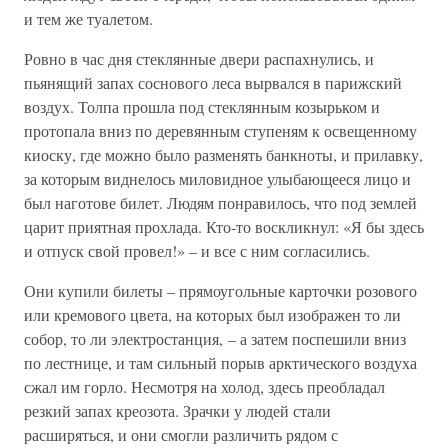
и тем же туалетом.
Ровно в час дня стеклянные двери распахнулись, и
пьянящий запах соснового леса вырвался в парижский
воздух. Толпа прошла под стеклянным козырьком и
протопала вниз по деревянным ступеням к освещенному
киоску, где можно было разменять банкноты, и прилавку,
за которым виднелось миловидное улыбающееся лицо и
был наготове билет. Людям понравилось, что под землей
царит приятная прохлада. Кто-то воскликнул: «Я бы здесь
и отпуск свой провел!» – и все с ним согласились.
Они купили билеты – прямоугольные карточки розового
или кремового цвета, на которых был изображен то ли
собор, то ли электростанция, – а затем поспешили вниз
по лестнице, и там сильный порыв арктического воздуха
сжал им горло. Несмотря на холод, здесь преобладал
резкий запах креозота. Зрачки у людей стали
расширяться, и они смогли различить рядом с