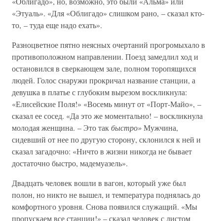
«Облигадо», но, возможно, это были «Альма» или
«Этуаль». «Для «Облигадо» слишком рано, – сказал кто-
то, – туда еще надо ехать».
Разноцветное пятно неясных очертаний прогромыхало в
противоположном направлении. Поезд замедлил ход и
остановился в сверкающем зале, полном торопящихся
людей. Голос снаружи прокричал название станции, а
девушка в платье с глубоким вырезом воскликнула:
«Елисейские Поля!» «Восемь минут от «Порт-Майо», –
сказал ее сосед. «Да это же моментально! – воскликнула
молодая женщина. – Это так
быстро»
Мужчина,
сидевший от нее по другую сторону, склонился к ней и
сказал загадочно: «Ничто в жизни никогда не бывает
достаточно быстро, мадемуазель».
Двадцать человек вошли в вагон, который уже был
полон, но никто не вышел, и температура поднялась до
комфортного уровня. Снова появился служащий. «Мы
пропускаем все станции!» – сказал человек с листом