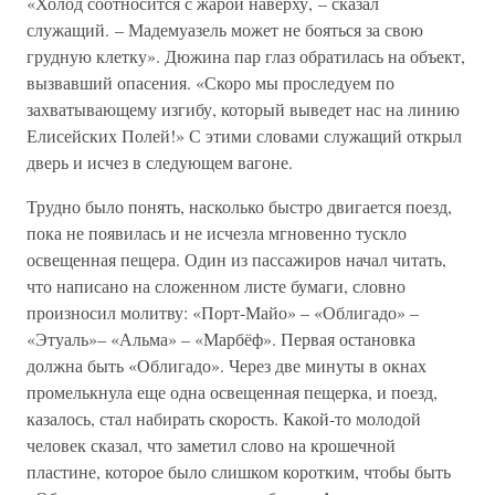
«Холод соотносится с жарой наверху, – сказал
служащий. – Мадемуазель может не бояться за свою
грудную клетку». Дюжина пар глаз обратилась на объект,
вызвавший опасения. «Скоро мы проследуем по
захватывающему изгибу, который выведет нас на линию
Елисейских Полей!» С этими словами служащий открыл
дверь и исчез в следующем вагоне.
Трудно было понять, насколько быстро двигается поезд,
пока не появилась и не исчезла мгновенно тускло
освещенная пещера. Один из пассажиров начал читать,
что написано на сложенном листе бумаги, словно
произносил молитву: «Порт-Майо» – «Облигадо» –
«Этуаль»– «Альма» – «Марбёф». Первая остановка
должна быть «Облигадо». Через две минуты в окнах
промелькнула еще одна освещенная пещерка, и поезд,
казалось, стал набирать скорость. Какой-то молодой
человек сказал, что заметил слово на крошечной
пластине, которое было слишком коротким, чтобы быть