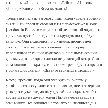
в тоннель. «Лионский вокзал» – «Рёйи» – «Насьон»–
«Порт-де-Винсен». «Всем выходить!»
Толпа высыпала из вагонов, лица людей удовлетворенно
сияли. Они бросили свои билеты с пометкой «? la sortie
jeter dans la Boоte» в специальный деревянный ящик, в то
время как пустой поезд уполз за круглую постройку с
куполом. Они поднялись по ступеням, прошли под
стеклянным козырьком и оказались в пригороде с
небольшими грязными домиками и пыльными серыми
деревьями, на которые налетал иссушающий ветер. Они
остановились на краю улицы, посмотрели друг на друга и
в один голос сказали: «Давайте вернемся в столицу!»
К тому времени, когда они уже купили билеты у
улыбающегося служащего за прилавком, поезд завершил
разворот и уже ожидал их у другой платформы, чтобы
доставить их на другой конец Парижа через двадцать
семь минут. Все сошлись на том, что с нынешнего дня