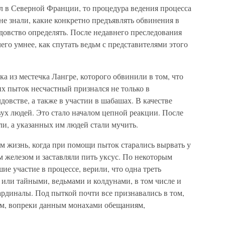
л в Северной Франции, то процедура ведения процесса
не знали, какие конкретно предъявлять обвинения в
лдовство определять. После недавнего преследования
го умнее, как спутать ведьм с представителями этого
ка из местечка Лангре, которого обвинили в том, что
их пыток несчастный признался не только в
довстве, а также в участии в шабашах. В качестве
вух людей. Это стало началом цепной реакции. После
и, а указанных им людей стали мучить.
 жизнь, когда при помощи пыток старались вырвать у
 железом и заставляли пить уксус. По некоторым
 участие в процессе, верили, что одна треть
 или тайными, ведьмами и колдунами, в том числе и
рдиналы. Под пыткой почти все признавались в том,
тем, вопреки данным монахами обещаниям,