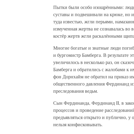
Пытки были особо изощрёнными: людям
суставы и подвешивали на крюке, но 
туда известью, жгли перьями, намазан
измученная жертва не сознавалась во в
костёр жертв жгли раскалёнными щипца
Многие богатые и знатные люди погиб
и бургомистр Бамберга. В результате 
увеличилось в несколько раз, он сказо
Бамберга и обратились с жалобами к 
фон Дорнхайм не обратил на приказ им
общественного давления Фердинанд из
преследования ведьм.
Сын Фердинанда, Фердинанд II, в зак
процессов и проведение расследовани
предъявляться открыто и публично, у
нельзя конфисковывать.