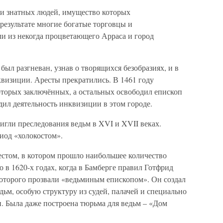
и знатных людей, имущество которых
результате многие богатые торговцы и
ли из некогда процветающего Арраса и город
ыл разгневан, узнав о творящихся безобразиях, и в
квизиции. Аресты прекратились. В 1461 году
оторых заключённых, а остальных освободил епископ
дил деятельность инквизиции в этом городе.
игли преследования ведьм в XVI и XVII веках.
иод «холокостом».
естом, в котором прошло наибольшее количество
 в 1620-х годах, когда в Бамберге правил Готфрид
которого прозвали «ведьминым епископом». Он создал
м, особую структуру из судей, палачей и специально
 Была даже построена тюрьма для ведьм – «Дом