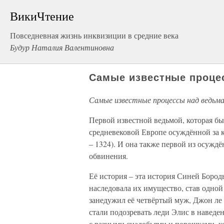
ВикиЧтение
Повседневная жизнь инквизиции в средние века
Будур Наталия Валентиновна
Самые известные проце
Самые известные процессы над ведьм
Первой известной ведьмой, которая бы
средневековой Европе осуждённой за к
– 1324). И она также первой из осужд
обвинения.
Её история – эта история Синей Бород
наследовала их имущество, став одной
занедужил её четвёртый муж, Джон ле 
стали подозревать леди Элис в наведе
с разными снадобьями и порошками, ко