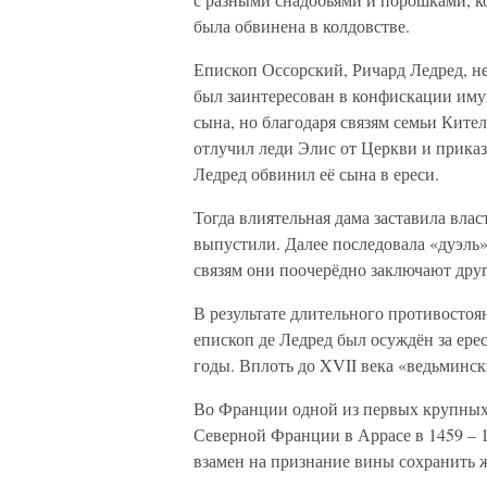
была обвинена в колдовстве.
Епископ Оссорский, Ричард Ледред, н
был заинтересован в конфискации иму
сына, но благодаря связям семьи Кител
отлучил леди Элис от Церкви и приказа
Ледред обвинил её сына в ереси.
Тогда влиятельная дама заставила власт
выпустили. Далее последовала «дуэль
связям они поочерёдно заключают друг
В результате длительного противостоян
епископ де Ледред был осуждён за ерес
годы. Вплоть до XVII века «ведьминс
Во Франции одной из первых крупных 
Северной Франции в Аррасе в 1459 – 
взамен на признание вины сохранить ж