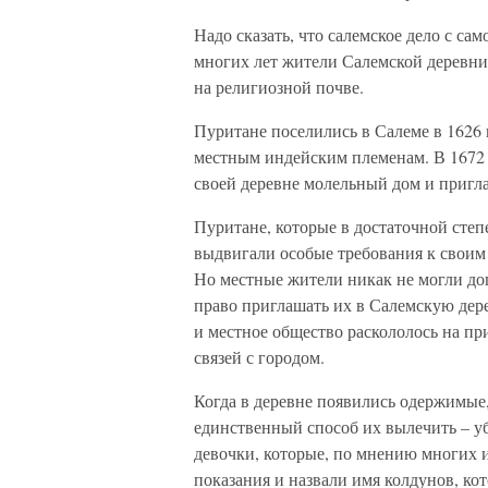
Надо сказать, что салемское дело с са
многих лет жители Салемской деревни
на религиозной почве.
Пуритане поселились в Салеме в 1626
местным индейским племенам. В 1672 
своей деревне молельный дом и пригл
Пуритане, которые в достаточной сте
выдвигали особые требования к своим
Но местные жители никак не могли дог
право приглашать их в Салемскую дер
и местное общество раскололось на п
связей с городом.
Когда в деревне появились одержимые,
единственный способ их вылечить – у
девочки, которые, по мнению многих и
показания и назвали имя колдунов, ко