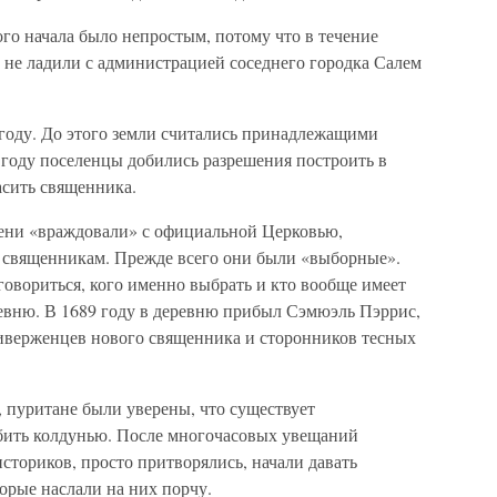
мого начала было непростым, потому что в течение
 не ладили с администрацией соседнего городка Салем
 году. До этого земли считались принадлежащими
году поселенцы добились разрешения построить в
асить священника.
пени «враждовали» с официальной Церковью,
 священникам. Прежде всего они были «выборные».
овориться, кого именно выбрать и кто вообще имеет
евню. В 1689 году в деревню прибыл Сэмюэль Пэррис,
риверженцев нового священника и сторонников тесных
 пуритане были уверены, что существует
бить колдунью. После многочасовых увещаний
сториков, просто притворялись, начали давать
торые наслали на них порчу.