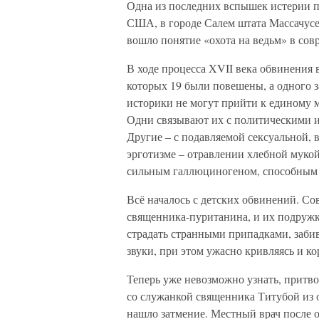
Одна из последних вспышек истерии п
США, в городе Салем штата Массачусе
вошло понятие «охота на ведьм» в сов
В ходе процесса XVII века обвинения 
которых 19 были повешены, а одного з
историки не могут прийти к единому 
Одни связывают их с политическими 
Другие – с подавляемой сексуальной, 
эрготизме – отравлении хлебной мукой
сильным галлюциногеном, способным 
Всё началось с детских обвинений. С
священника-пуританина, и их подружки
страдать странными припадками, забив
звуки, при этом ужасно кривляясь и ко
Теперь уже невозможно узнать, притво
со служанкой священника Титубой из 
нашло затмение. Местный врач после о