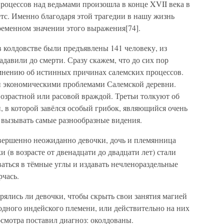
роцессов над ведьмами произошла в конце XVII века в
тс. Именно благодаря этой трагедии в нашу жизнь
ременном значении этого выражения[74].
в колдовстве были предъявлены 141 человеку, из
адавили до смерти. Сразу скажем, что до сих пор
мнению об истинных причинах салемских процессов.
и экономическими проблемами Салемской деревни.
возрастной или расовой враждой. Третьи толкуют об
, в которой завёлся особый грибок, являющийся очень
вызывать самые разнообразные видения.
овершенно неожиданно девочки, дочь и племянница
 (в возрасте от двенадцати до двадцати лет) стали
аться в тёмные углы и издавать нечленораздельные
рчась.
рялись ли девочки, чтобы скрыть свои занятия магией
одного индейского племени, или действительно на них
смотра поставил диагноз: околдованы.