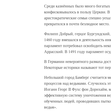
Среди казнённых было много богатых 
конфисковывалось в пользу Церкви. В 
аристократические семьи спешно уеха
превратился в почти безлюдное место.
Филипп Добрый, герцог Бургундский, б
1460 году вмешался в деятельность ин
парламент потребовал освободить нек
Аррасский. В 1491 году парламент осу
В Германии невероятного размаха дост
Некоторые историки называют тот пер
Небольшой город Бамберг считается м
процессов над ведьмами. Случилось это
Иоганн Георг II Фухс фон Дорнхайм, 
эффективную систему уничтожения ведь
обученных людей, проводивших пытки.
ведьм».