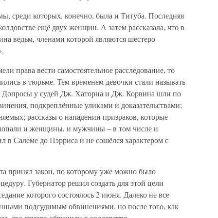
мы, среди которых, конечно, была и Титуба. Последняя
олдовстве ещё двух женщин. А затем рассказала, что в
ина ведьм, членами которой являются шестеро
».
мели права вести самостоятельное расследование, то
ились в тюрьме. Тем временем девочки стали называть
 Допросы у судей Дж. Хаторна и Дж. Корвина шли по
инения, подкреплённые уликами и доказательствами;
яемых; рассказы о нападении призраков, которые
попали и женщины, и мужчины – в том числе и
л в Салеме до Пэрриса и не сошёлся характером с
та принял закон, по которому уже можно было
едуру. Губернатор решил создать для этой цели
едание которого состоялось 2 июня. Далеко не все
енными подсудимым обвинениями, но после того, как
да, его самого обвинили в колдовстве.