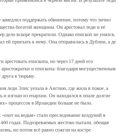
е замедлил поддержать обвинение, потому что лично
щества богатой женщины. Он арестовал леди и её
ер дело вскоре прекратили. Однако епископ не унялся,
л ей приехать к нему. Она отправилась в Дублин, а де
и арестовать епископа, но через 17 дней его
» аристократки и епископа: благодаря могущественным
 друга в тюрьму.
ия леди Элис уехала в Англию, где жила в покое, а
ь и изгнан из епархии. Он находился в опале долгие
ких» процессов в Ирландии больше не было.
«охот на ведьм» стало преследование колдуний в
1460 годах. Подозреваемых жестоко пытали, обещая
изнь, но потом всё равно сожгли на костре.