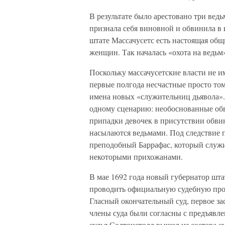
В результате было арестовано три ведь
признала себя виновной и обвинила в к
штате Массачусетс есть настоящая общ
женщин. Так началась «охота на ведьм
Поскольку массачусетские власти не и
первые полгода несчастные просто том
имена новых «служительниц дьявола».
одному сценарию: необоснованные обв
припадки девочек в присутствии обвин
насылаются ведьмами. Под следствие 
преподобный Баррафас, который служи
некоторыми прихожанами.
В мае 1692 года новый губернатор шта
проводить официальную судебную проц
Гласный окончательный суд, первое зас
члены суда были согласны с предъявл
судья Солтонстолл вышел из состава су