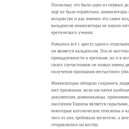
Поскольку это было одно из первых де
ещё не была отработана: инквизиторы 
колдовстве и как именно это самое ко
вальденсов инквизиторы не нашли ниче
еретического учения.
Началось всё с ареста одного отшельни
он является вальденсом. После жесток
принадлежности к еретикам, но и в кол
своих соучастников он назвал имена д
получения признания несчастного убил
Инквизиторы обещали сохранить людям
них признания: жгли им пятки калёным
документам, доминиканцы, принимавшие
населения Европы является скрытыми,
некоторые католические епископы и ка
чего от них требовали мучители, а за
отправлялись на костёр.