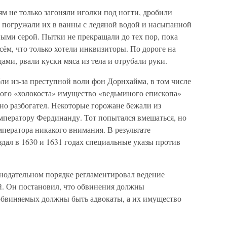
 не только загоняли иголки под ногти, дробили
и погружали их в ванны с ледяной водой и насыпанной
ными серой. Пытки не прекращали до тех пор, пока
сём, что только хотели инквизиторы. По дороге на
ми, рвали куски мяса из тела и отрубали руки.
ли из-за преступной воли фон Дорнхайма, в том числе
этого «холокоста» имущество «ведьминого епископа»
чно разбогател. Некоторые горожане бежали из
императору Фердинанду. Тот попытался вмешаться, но
ператора никакого внимания. В результате
дал в 1630 и 1631 годах специальные указы против
онодательном порядке регламентировал ведение
й. Он постановил, что обвинения должны
 обвиняемых должны быть адвокаты, а их имущество