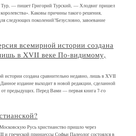
 Тур, — пишет Григорий Турский, — Хлодвиг пришел
 королевства». Каковы причины такого решения,
для следующих поколений?Безусловно, завоевание
ерсия всемирной истории создана
лишь в XVII веке По-видимому,
й истории создана сравнительно недавно, лишь в XVII
 Данное издание выходит в новой редакции, сделанной
я от предыдущих. Перед Вами — первая книга 7-го
истианской?
 Московскую Русь христианство пришло через
III и греческой принцессы Софьи Палеолог состоялся в