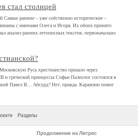
ев стал столицей
ей Самые ранние – уже собственно исторические –
связаны с именами Олега и Игоря. Их обоих принято
азал анализ ранних летописных текстов, первоначально
истианской?
 Московскую Русь христианство пришло через
III и греческой принцессы Софьи Палеолог состоялся в
ский Павел II… Абсурд? Нет, правда. Карамзин помог
оекте
Разделы
Продолжение на Литрес