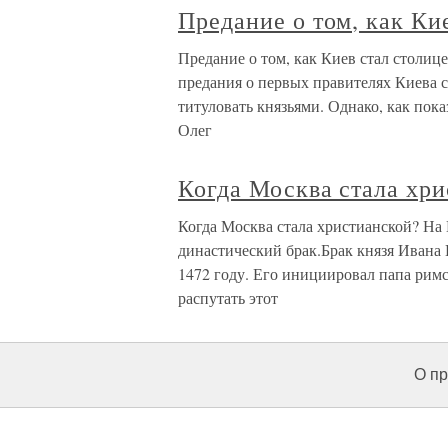
Предание о том, как Ки
Предание о том, как Киев стал столиц
предания о первых правителях Киева 
титуловать князьями. Однако, как пок
Олег
Когда Москва стала хр
Когда Москва стала христианской? На
династический брак.Брак князя Ивана 
1472 году. Его инициировал папа рим
распутать этот
О пр