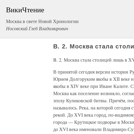
ВикиЧтение
Москва в свете Новой Хронологии
Носовский Глеб Владимирович
B. 2. Москва стала стол
B. 2. Москва стала столицей лишь в X
В принятой сегодня версии истории Ру
Юрием Долгоруким якобы в XII веке н. 
якобы в XIV веке при Иване Калите. 
Москва как поселение возникло, согла
эпоху Куликовской битвы. Причём, по
называлось. Река, на которой сегодня 
рекой. До XVI века город, по-видимом
города — Крутицкое подворье в Москв
до XVI века именовали Владимиро-Суз