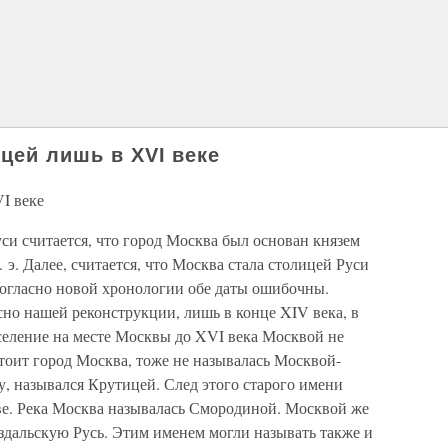
ицей лишь в XVI веке
VI веке
си считается, что город Москва был основан князем
э. Далее, считается, что Москва стала столицей Руси
Согласно новой хронологии обе даты ошибочны.
сно нашей реконструкции, лишь в конце XIV века, в
селение на месте Москвы до XVI века Москвой не
стоит город Москва, тоже не называлась Москвой-
у, назывался Крутицей. След этого старого имени
е. Река Москва называлась Смородиной. Москвой же
дальскую Русь. Этим именем могли называть также и