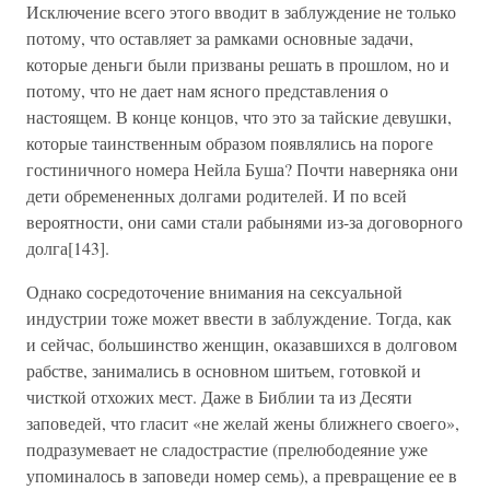
Исключение всего этого вводит в заблуждение не только
потому, что оставляет за рамками основные задачи,
которые деньги были призваны решать в прошлом, но и
потому, что не дает нам ясного представления о
настоящем. В конце концов, что это за тайские девушки,
которые таинственным образом появлялись на пороге
гостиничного номера Нейла Буша? Почти наверняка они
дети обремененных долгами родителей. И по всей
вероятности, они сами стали рабынями из-за договорного
долга[143].
Однако сосредоточение внимания на сексуальной
индустрии тоже может ввести в заблуждение. Тогда, как
и сейчас, большинство женщин, оказавшихся в долговом
рабстве, занимались в основном шитьем, готовкой и
чисткой отхожих мест. Даже в Библии та из Десяти
заповедей, что гласит «не желай жены ближнего своего»,
подразумевает не сладострастие (прелюбодеяние уже
упоминалось в заповеди номер семь), а превращение ее в