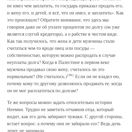
не имел чем заплатить, то государь приказал продать его,
и жену его, и детей, и всё, что он имел, и заплатить». Как
это произошло? Обратите внимание, что здесь мы
говорим даже не об уплате процентов по долгу (он уже
является слугой кредитора), а о рабстве в чистом виде.
Как так получилось, что жена и дети мужчины стали
считаться чем-то вроде овец или посуды —
собственностью, которую можно распродать в случае
неуплаты долга? Когда в Палестине в первом веке
мужчина продавал свою жену, считалось ли это
{99}
нормальным? (Не считалось.)
Если он не владел ею,
почему кому-то другому дозволялось продавать ее, когда
он не мог расплатиться по долгам?
Те же вопросы можно задать относительно истории
Неемии. Трудно не заметить отчаяния отца, который
видит, как его дочь забирают чужаки. С другой стороны,
встает вопрос: а почему они не забирали
его?
Ведь дочь
денег не занимала.