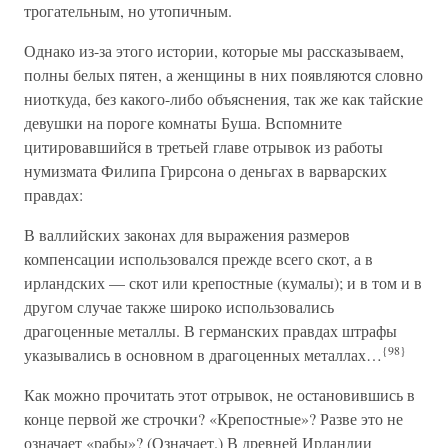
трогательным, но утопичным.
Однако из-за этого истории, которые мы рассказываем,
полны белых пятен, а женщины в них появляются словно
ниоткуда, без какого-либо объяснения, так же как тайские
девушки на пороге комнаты Буша. Вспомните
цитировавшийся в третьей главе отрывок из работы
нумизмата Филипа Грирсона о деньгах в варварских
правдах:
В валлийских законах для выражения размеров
компенсации использовался прежде всего скот, а в
ирландских — скот или крепостные (кумалы); и в том и в
другом случае также широко использовались
драгоценные металлы. В германских правдах штрафы
{98}
указывались в основном в драгоценных металлах…
Как можно прочитать этот отрывок, не остановившись в
конце первой же строчки? «Крепостные»? Разве это не
означает «рабы»? (Означает.) В древней Ирландии