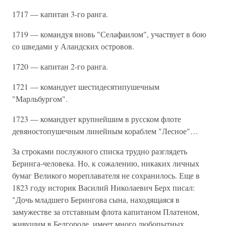
1717 — капитан 3-го ранга.
1719 — командуя вновь "Селафаилом", участвует в бою
со шведами у Аландских островов.
1720 — капитан 2-го ранга.
1721 — командует шестидесятипушечным
"Марльбургом".
1723 — командует крупнейшим в русском флоте
девяностопушечным линейным кораблем "Лесное"…
За строками послужного списка трудно разглядеть
Беринга-человека. Но, к сожалению, никаких личных
бумаг Великого мореплавателя не сохранилось. Еще в
1823 году историк Василий Николаевич Берх писал:
"Дочь младшего Берингова сына, находящаяся в
замужестве за отставным флота капитаном Платеном,
живущим в Белгороде, имеет много любопытных