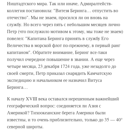
Ништадтского мира. Так или иначе, Адмиралтейств-
коллегия постановила: "Витезя Беринга… отпустить во
отечество". Мы не знаем, просился ли он вновь на
службу. Но всего через пять с небольшим месяцев лично
Петр (что послужило мотивом к этому, мы тоже не знаем)
повелел: "Капитана Беринга принять в службу Его
Величества в морской флот по-прежнему, в первый ранг
капитаном". Обратите внимание, Беринг все-таки
получил очередное повышение в звании. А еще через
четыре месяца, 23 декабря 1724 года, уже незадолго до
своей смерти, Петр приказал снарядить Камчатскую
экспедицию и начальником ее назначил Витуса
Беринга…
К началу XVIII века оставался нерешенным важнейший
географический вопрос: соединяется ли Азия с
Америкой? Тихоокеанские берега Америки были
известны, и то очень приблизительно, только до 35 — 40°
северной широты.