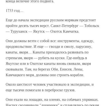
конца величие этого подвига.
1733 год…
Еще до начала экспедиции русским морякам предстоит
пройти десять тысяч верст. Санкт-Петербург — Тобольск
— Туруханск — Якутск — Охотск Камчатка.
Они должны везти с собой все: инструменты, одежду,
продовольствие. И еще — гвозди и смолу, парусину,
канаты, якоря… Канаты приходилось развивать по
стреньгам, якоря — рубить на куски. Где-нибудь в
Якутске или в Охотске канаты вновь свивали, якоря
сковывали. Там, на берегах Оби, Енисея, Лены,
Камчацкого моря, должны они строить корабли.
Около шестисот человек участвовало в экспедиции, и
еще тысячи помогали в переброске грузов.
Они ехали на лошадях, на оленях, на собачьих упряжках.
Наспех сколачивали "дощеники" и сплавлялись по рекам.