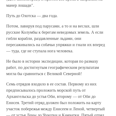
манер лошади".
Путь до Охотска — два года.
Потом, лавируя под парусами, а то и на веслах, шли
русские Колумбы к берегам неведомых земель. А если
гибли корабли, раздавленные льдами, они
пересаживались на собачьи упряжки и гнали их вперед
— туда, где не ступала нога человека.
Не было в истории экспедиции, которая по размаху
работ, по достигнутым географическим результатам
могла бы сравниться с Великой Северной!
Семь отрядов входило в ее состав. Первому из них
предписывалось проложить морской путь от
Архангельска до устья Оби, второму — от Оби до
Енисея. Третий отряд должен был положить на карту
участок побережья между Енисеем и Леной, четвертый
— от устья Лены до Чукотки и Камчатки. Пятый отряд