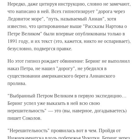
Нередко, даже цитируя инструкцию, словно не замечают,
что написано в ней. Всех гипнотизирует "дорога через
Ледовитое море", "путь, называемый Аниан", хотя
известно, что цитированные выше "Рассказы Нартова о
Петре Великом" были впервые опубликованы только в
1891 году, и их текст (это, кажется, никто не оспаривает),
безусловно, подвергся правке.
Но этот гипноз рождает обвинение: Беринг не выполнил
наказ Петра, не нашел "дорогу", не убедился в
существовании американского берега Анианского
пролива.
"Выбранный Петром Великим в первую экспедицию…
Беринг успел уже выказать в ней всю свою
нерешительность" — это (вы, наверное, догадываетесь)
пишет Соколов.
"Нерешительность" проявилась вот в чем. Пройдя от
Нижнекамчатска вдоль побережья Чукотки, Беринг через