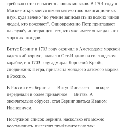
требовал сотен и тысяч знающих моряков. В 1701 году в
Москве открывается школа математико-навигационных
наук, куда велено "во учение записывать из всяких чинов
людей, кто пожелает". Одновременно Петр приглашает
на службу иностранцев, тех, кто уже имеет опыт дальних
морских походов.
Витус Беринг в 1703 году окончил в Амстердаме морской
кадетский корпус, плавал в Ост-Индию на голландском
корабле, и в 1703 году адмирал Корнелий Крюйс,
сподвижник Петра, пригласил молодого датского моряка
в Россию.
В России имя Беринга — Витус Ионассен — вскоре
переделали в более привычное — Витязь. А
окончательно обрусев, стал Беринг зваться Иваном
Ивановичем.
Послужной список Беринга, насколько его можно
восстановить, выглядит приблизительно так: