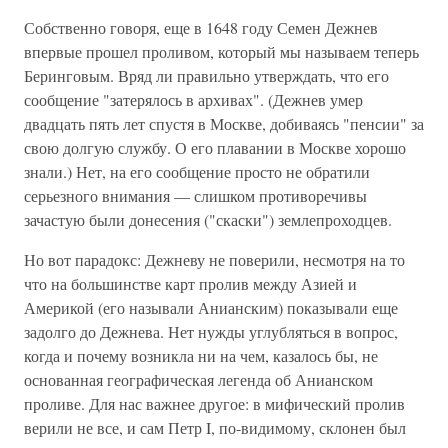
Собственно говоря, еще в 1648 году Семен Дежнев
впервые прошел проливом, который мы называем теперь
Беринговым. Вряд ли правильно утверждать, что его
сообщение "затерялось в архивах". (Дежнев умер
двадцать пять лет спустя в Москве, добиваясь "пенсии" за
свою долгую службу. О его плавании в Москве хорошо
знали.) Нет, на его сообщение просто не обратили
серьезного внимания — слишком противоречивы
зачастую были донесения ("скаски") землепроходцев.
Но вот парадокс: Дежневу не поверили, несмотря на то
что на большинстве карт пролив между Азией и
Америкой (его называли Анианским) показывали еще
задолго до Дежнева. Нет нужды углубляться в вопрос,
когда и почему возникла ни на чем, казалось бы, не
основанная географическая легенда об Анианском
проливе. Для нас важнее другое: в мифический пролив
верили не все, и сам Петр I, по-видимому, склонен был