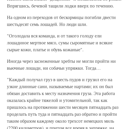
Впрягшись, бечевой тащили лодки вверх по течению.
На одном из переходов от бескормицы погибли двести
шестьдесят семь лошадей. Но люди шли.
"Оголодала вся команда, и от такого голоду ели
лошадиное мертвое мясо, сумы сыромятные и всякие
сырые кожи, платье и обувь кожаные".
Иногда через заснеженные хребты не могли пройти ни
вьючные лошади, ни собачьи упряжки. Тогда…
"Каждый получал груз в шесть пудов и грузил его на
узкие длинные сани, называемые нартами; их он был
обязан доставить к месту назначения груза. Эта работа
оказалась крайне тяжелой и утомительной, так как
пришлось на протяжении шести месяцев пятнадцать раз
проделать путь туда и пятнадцать раз обратно и пройти
таким образом каждому около трехсот немецких миль
(2200 километров), и притом все время в запряжке, на