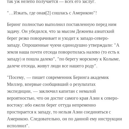
так уж нелепо получается — всех его заслуг.
"…Изкать, где оная[2] сошлась с Америкою"!
Беринг полностью выполнил поставленную перед ним
задачу. Он убедился, что за мысом Дежнева азиатский
берег резко поворачивает и уходит к западо-северо-
западу. Опрошенные чукчи единодушно утверждали: "А
земля наша почти отсюда поворотилась налево (то есть к
западу) и пошла далеко", "по берегу морскому к Колыме,
далече отсюда, живут люди все нашего роду".
"Посему, — пишет современник Беринга академик
Миллер, впервые сообщивший о результатах
экспедиции, — заключил капитан с немалой
вероятностью, что он достиг самого края Азии к северо-
востоку: ибо ежели берег оттуда непременно
простирается к западу, то нельзя Азии соединяться с
Америкою. Следовательно, он по данной ему инструкции
исполнил".