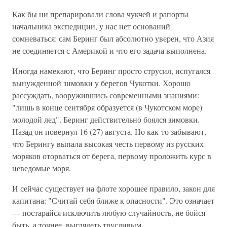
Как бы ни препарировали слова чукчей и рапорты
начальника экспедиции, у нас нет оснований
сомневаться: сам Беринг был абсолютно уверен, что Азия
не соединяется с Америкой и что его задача выполнена.
Иногда намекают, что Беринг просто струсил, испугался
вынужденной зимовки у берегов Чукотки. Хорошо
рассуждать, вооружившись современными знаниями:
"лишь в конце сентября образуется (в Чукотском море)
молодой лед". Беринг действительно боялся зимовки.
Назад он повернул 16 (27) августа. Но как-то забывают,
что Берингу выпала высокая честь первому из русских
моряков оторваться от берега, первому проложить курс в
неведомые моря.
И сейчас существует на флоте хорошее правило, закон для
капитана: "Считай себя ближе к опасности". Это означает
— постарайся исключить любую случайность, не бойся
быть, а точнее, выглядеть трусливым.