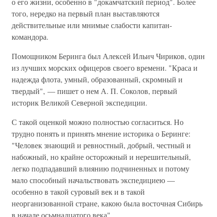
о его жизни, особенно в "докамчатский период". Более
того, нередко на первый план выставляются
действительные или мнимые слабости капитан-
командора.
Помощником Беринга был Алексей Ильич Чириков, один
из лучших морских офицеров своего времени. "Краса и
надежда флота, умный, образованный, скромный и
твердый", — пишет о нем А. П. Соколов, первый
историк Великой Северной экспедиции.
С такой оценкой можно полностью согласиться. Но
трудно понять и принять мнение историка о Беринге:
"Человек знающий и ревностный, добрый, честный и
набожный, но крайне осторожный и нерешительный,
легко подпадавший влиянию подчиненных и потому
мало способный начальствовать экспедициею —
особенно в такой суровый век и в такой
неорганизованной стране, какою была восточная Сибирь
в начале осьмнадцатого века".