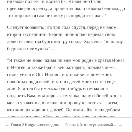
никакой пользы, и я хотел бы, чтобы оно было
превращено в ренту, а проценты были отданы бедным, до
тех пор пока я сам не смогу распорядиться им…"
Следует добавить, что три года спустя, перед началом
второй экспедиции, Беринг полностью передал свою
долю наследства бургомистру города Хорсенса "в пользу
бедных и неимущих"…
"Я также не знаю, живы ли еще мои родные братья Ионас
и Иёрген, а также брат Свен, который, побывав дома,
снова уехал в Ост-Индию; и кто живет в доме моих
покойных родителей, и кто из детей моих сестер еще
жив. Я хотел бы иметь какую-нибудь возможность
подарить Вам, моя дорогая тетушка, пару соболей в знак
моего уважения; в остальном прошу кланяться… всем,
кто жив, из хороших друзей. Вспоминайте меня добром,
дорогая тетушка, ибо я надеюсь, что я еще пользуюсь
Вашим расположением, и остаюсь постоянно и
←
→
Глава 2 Индульгенция для Эль-Кано
Глава 4 Этот неуживчивый адъюнкт
неизменно до самой смерти покорным племянником