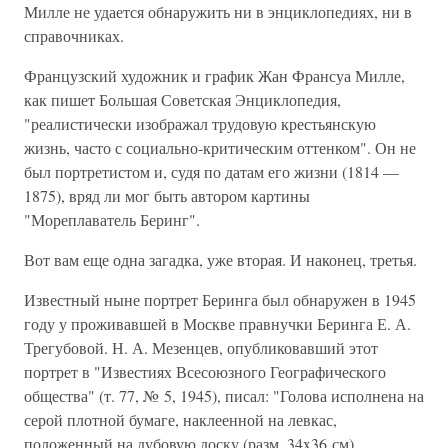
Милле не удается обнаружить ни в энциклопедиях, ни в
справочниках.
Французский художник и график Жан Франсуа Милле,
как пишет Большая Советская Энциклопедия,
"реалистически изображал трудовую крестьянскую
жизнь, часто с социально-критическим оттенком". Он не
был портретистом и, судя по датам его жизни (1814 —
1875), вряд ли мог быть автором картины
"Мореплаватель Беринг".
Вот вам еще одна загадка, уже вторая. И наконец, третья.
Известный ныне портрет Беринга был обнаружен в 1945
году у проживавшей в Москве правнучки Беринга Е. А.
Трегубовой. Н. А. Мезенцев, опубликовавший этот
портрет в "Известиях Всесоюзного Географического
общества" (т. 77, № 5, 1945), писал: "Голова исполнена на
серой плотной бумаге, наклеенной на левкас,
положенный на дубовую доску (разм. 34x36 см).