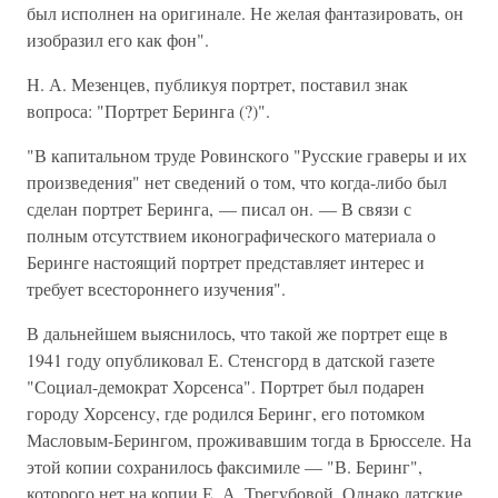
был исполнен на оригинале. Не желая фантазировать, он
изобразил его как фон".
Н. А. Мезенцев, публикуя портрет, поставил знак
вопроса: "Портрет Беринга (?)".
"В капитальном труде Ровинского "Русские граверы и их
произведения" нет сведений о том, что когда-либо был
сделан портрет Беринга, — писал он. — В связи с
полным отсутствием иконографического материала о
Беринге настоящий портрет представляет интерес и
требует всестороннего изучения".
В дальнейшем выяснилось, что такой же портрет еще в
1941 году опубликовал Е. Стенсгорд в датской газете
"Социал-демократ Хорсенса". Портрет был подарен
городу Хорсенсу, где родился Беринг, его потомком
Масловым-Берингом, проживавшим тогда в Брюсселе. На
этой копии сохранилось факсимиле — "В. Беринг",
которого нет на копии Е. А. Трегубовой. Однако датские