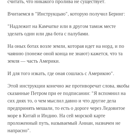
считать, что никакого пролива не существует.
Вчитаемся в "Инструкцыю", которую получил Беринг:
"Надлежит на Камчатке или в другом тамож месте
зделать один или два бота с палубами.
На оных ботах возле земли, которая идет на норд, и по
чаянию (понеже оной конца не знают) кажется, что та
земля — часть Америки.
И для того изкать, где оная сошлась с Америкою".
Этой инструкции конечно же противоречат слова, якобы
сказанные Петром при ее подписании: "Я вспомнил на
сих днях то, о чем мыслил давно и что другие дела
предпринять мешали, то есть о дороге через Ледовитое
море в Китай и Индию. На сей морской карте
проложенный путь, называемый Аниан, назначен не
напрасно".