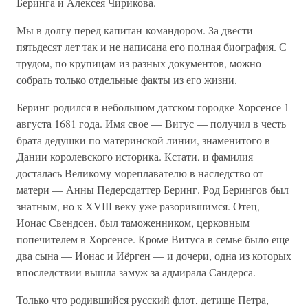
Беринга и Алексея Чирикова.
Мы в долгу перед капитан-командором. За двести
пятьдесят лет так и не написана его полная биография. С
трудом, по крупицам из разных документов, можно
собрать только отдельные факты из его жизни.
Беринг родился в небольшом датском городке Хорсенсе 1
августа 1681 года. Имя свое — Витус — получил в честь
брата дедушки по материнской линии, знаменитого в
Дании королевского историка. Кстати, и фамилия
досталась Великому мореплавателю в наследство от
матери — Анны Педерсдаттер Беринг. Род Берингов был
знатным, но к XVIII веку уже разорившимся. Отец,
Ионас Свендсен, был таможенником, церковным
попечителем в Хорсенсе. Кроме Витуса в семье было еще
два сына — Ионас и Иёрген — и дочери, одна из которых
впоследствии вышла замуж за адмирала Сандерса.
Только что родившийся русский флот, детище Петра,