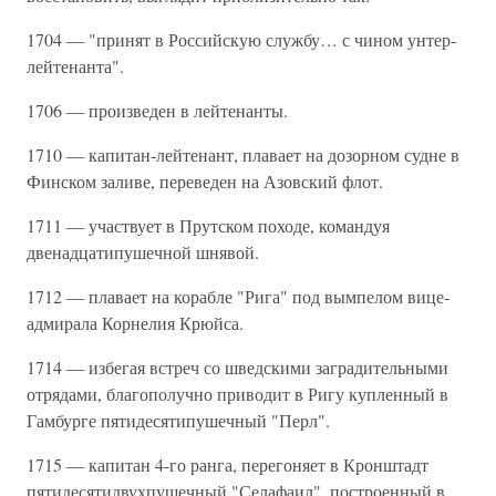
1704 — "принят в Российскую службу… с чином унтер-
лейтенанта".
1706 — произведен в лейтенанты.
1710 — капитан-лейтенант, плавает на дозорном судне в
Финском заливе, переведен на Азовский флот.
1711 — участвует в Прутском походе, командуя
двенадцатипушечной шнявой.
1712 — плавает на корабле "Рига" под вымпелом вице-
адмирала Корнелия Крюйса.
1714 — избегая встреч со шведскими заградительными
отрядами, благополучно приводит в Ригу купленный в
Гамбурге пятидесятипушечный "Перл".
1715 — капитан 4-го ранга, перегоняет в Кронштадт
пятидесятидвухпушечный "Селафаил", построенный в