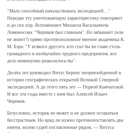
"Мало способный начальствовать экспедицией…"
Нередко эту уничтожающую характеристику повторяют
и до сих пор. Вспоминают Михаила Васильевича
Ломоносова: "Чириков был главным". Но забывают (или
не знают?) прямо противоположное мнение академика К.
М. Бэра: "У всякого другого, кто стал бы во главе столь
громадного и необычайно трудного предприятия, все
дело неминуемо развалилось бы".
Десять лет руководил Витус Беринг непревзойденной в
истории географических открытий Великой Северной
экспедицией. А до этого пять лет — Первой Камчатской.
И все эти годы вместе с ним был Алексей Ильич
Чириков.
Безусловно, историк не может и не должен оставаться
бесстрастным. Но вряд ли нужно противопоставлять два
имени, волею судеб поставленные рядом, — Витуса