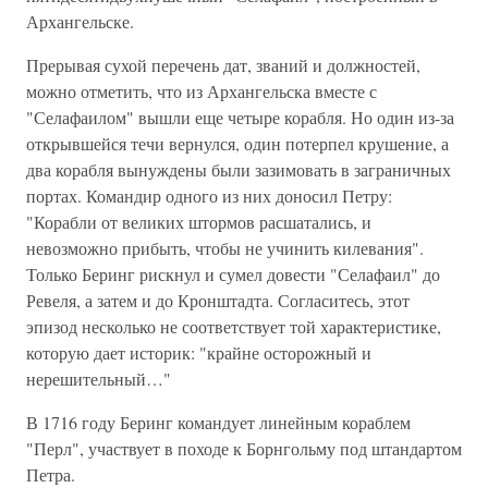
Архангельске.
Прерывая сухой перечень дат, званий и должностей,
можно отметить, что из Архангельска вместе с
"Селафаилом" вышли еще четыре корабля. Но один из-за
открывшейся течи вернулся, один потерпел крушение, а
два корабля вынуждены были зазимовать в заграничных
портах. Командир одного из них доносил Петру:
"Корабли от великих штормов расшатались, и
невозможно прибыть, чтобы не учинить килевания".
Только Беринг рискнул и сумел довести "Селафаил" до
Ревеля, а затем и до Кронштадта. Согласитесь, этот
эпизод несколько не соответствует той характеристике,
которую дает историк: "крайне осторожный и
нерешительный…"
В 1716 году Беринг командует линейным кораблем
"Перл", участвует в походе к Борнгольму под штандартом
Петра.