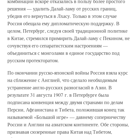
комбинации вскоре отказались в пользу более простого
решения — удалить Далай-ламу от русских границ,
убедив его вернуться в Лхасу. Только в этом случае
Россия обещала ему дипломатическую поддержку. В
целом, Петербург, следуя своей традиционной политике
в Китае, стремился примирить Далай-ламу с Пекином, не
сочувствуя его сепаратистским настроениям —
объединиться с монголами в единое государство под
русским протекторатом.
По окончании русско-японской войны Россия взяла курс
на сближение с Англией, что сделало необходимым
устранение англо-русских разногласий в Азии. В
результате 31 августа 1907 г. в Петербурге была
подписана конвенция между двумя странами по делам
Персии, Афганистана и Тибета, положившая конец так
называемой «Большой игре» — давнему соперничеству
России и Англии на азиатском континенте. Обе стороны,
признавая сюзеренные права Китая над Тибетом,