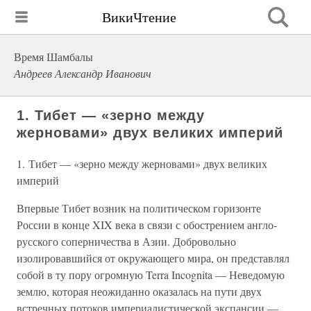
ВикиЧтение
Время Шамбалы
Андреев Александр Иванович
1. Тибет — «зерно между
жерновами» двух великих империй
1. Тибет — «зерно между жерновами» двух великих
империй
Впервые Тибет возник на политическом горизонте
России в конце XIX века в связи с обострением англо-
русского соперничества в Азии. Добровольно
изолировавшийся от окружающего мира, он представлял
собой в ту пору огромную Terra Incognita — Неведомую
землю, которая неожиданно оказалась на пути двух
встречных потоков империалистической экспансии —