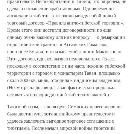
правительств Великобритании и Тибета, что, впрочем, не
сделало соглашение «работающим». Одновременно
англичане и тибетцы заключили между собой новый
торговый договор «Правила англо-тибетской торговли».
Кроме этого они достигли договоренности по еще
одному очень важному для них вопросу — о демаркации
индо-тибетской границы в Ассамских Гималаях
восточнее Бутана, так называемой «линии Макмагона».
Этот договор, однако, вызвал недовольство в Лхасе,
поскольку в соответствии с ним часть исконно тибетской
территории с городом и монастырем Таван, площадью
около 2000 кв. миль, отходила к индийским владениям.
(Несмотря на договор, Таван фактически продолжал
оставаться под юрисдикцией тибетских властей.)
Таким образом, главная цель Симлских переговоров не
была достигнута, хотя английскому правительству и
удалось заключить выгодное торговое соглашение с
тибетцами. После начала мировой войны тибетский