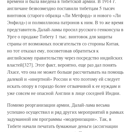
времени и была введена в тибетской армии. В 1914 г.
англичане безвозмездно поставили тибетцам 5 тысяч
винтовок (старого образца «Ли Метфорд» и нового «Ли
Энфилд») и полмиллиона патронов к ним. В то же время
представитель Далай-ламы просил русского генконсула в
Урге о продаже Тибету 1 тыс. винтовок для защиты
страны от возможных посягательств со стороны Китая,
но тот отказал ему, посоветовав обратиться к
английскому правительству через посредство индийских
властей[327]. Этот факт, вероятно, еще раз дал понять
Лхасе, что она не может больше рассчитывать на помощь
далекой и «инертной» России и что поэтому ей следует
искать опору в гораздо более отзывчивой к ее нуждам и
уже совсем не опасной Англии в лице соседней Индии.
Помимо реорганизации армии, Далай-лама весьма
успешно осуществил и ряд других мероприятий в рамках
задуманной им программы «модернизации». Так, в
Тибете начали печатать бумажные деньги (ассигнации