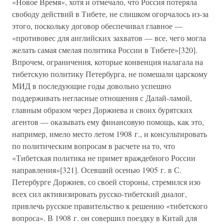
«Новое Время», хотя и отмечало, что Россия потеряла
свободу действий в Тибете, не слишком огорчалось из-за
этого, поскольку договор обеспечивал главное —
«противовес для английских захватов — все, чего могла
желать самая смелая политика России в Тибете»[320].
Впрочем, ограничения, которые конвенция налагала на
тибетскую политику Петербурга, не помешали царскому
МИД в последующие годы довольно успешно
поддерживать негласные отношения с Далай-ламой,
главным образом через Доржиева и своих бурятских
агентов — оказывать ему финансовую помощь, как это,
например, имело место летом 1908 г., и консультировать
по политическим вопросам в расчете на то, что
«Тибетская политика не примет враждебного России
направления»[321]. Осевший осенью 1905 г. в С.
Петербурге Доржиев, со своей стороны, стремился изо
всех сил активизировать русско-тибетский диалог,
привлечь русское правительство к решению «тибетского
вопроса». В 1908 г. он совершил поездку в Китай для