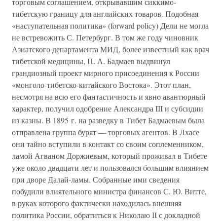
торговым соглашением, открывавшим сиккимо-
тибетскую границу для английских товаров. Подобная
«наступательная политика» (forward policy) Дели не могла
не встревожить С. Петербург. В том же году чиновник
Азиатского департамента МИД, более известный как врач
тибетской медицины, П. А. Бадмаев выдвинул
грандиозный проект мирного присоединения к России
«монголо-тибетско-китайского Востока». Этот план,
несмотря на всю его фантастичность и явно авантюрный
характер, получил одобрение Александра III и субсидии
из казны. В 1895 г. на разведку в Тибет Бадмаевым была
отправлена группа бурят — торговых агентов. В Лхасе
они тайно вступили в контакт со своим соплеменником,
ламой Агваном Доржиевым, который проживал в Тибете
уже около двадцати лет и пользовался большим влиянием
при дворе Далай-ламы. Собранные ими сведения
побудили влиятельного министра финансов С. Ю. Витте,
в руках которого фактически находилась внешняя
политика России, обратиться к Николаю II с докладной