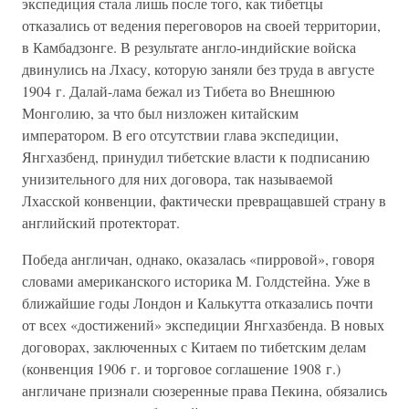
экспедиция стала лишь после того, как тибетцы
отказались от ведения переговоров на своей территории,
в Камбадзонге. В результате англо-индийские войска
двинулись на Лхасу, которую заняли без труда в августе
1904 г. Далай-лама бежал из Тибета во Внешнюю
Монголию, за что был низложен китайским
императором. В его отсутствии глава экспедиции,
Янгхазбенд, принудил тибетские власти к подписанию
унизительного для них договора, так называемой
Лхасской конвенции, фактически превращавшей страну в
английский протекторат.
Победа англичан, однако, оказалась «пирровой», говоря
словами американского историка М. Голдстейна. Уже в
ближайшие годы Лондон и Калькутта отказались почти
от всех «достижений» экспедиции Янгхазбенда. В новых
договорах, заключенных с Китаем по тибетским делам
(конвенция 1906 г. и торговое соглашение 1908 г.)
англичане признали сюзеренные права Пекина, обязались