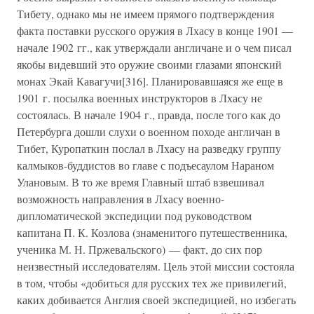
Тибету, однако мы не имеем прямого подтверждения
факта поставки русского оружия в Лхасу в конце 1901 —
начале 1902 гг., как утверждали англичане и о чем писал
якобы видевший это оружие своими глазами японский
монах Экай Кавагучи[316]. Планировавшаяся же еще в
1901 г. посылка военных инструкторов в Лхасу не
состоялась. В начале 1904 г., правда, после того как до
Петербурга дошли слухи о военном походе англичан в
Тибет, Куропаткин послал в Лхасу на разведку группу
калмыков-буддистов во главе с подъесаулом Нараном
Улановым. В то же время Главный штаб взвешивал
возможность направления в Лхасу военно-
дипломатической экспедиции под руководством
капитана П. К. Козлова (знаменитого путешественника,
ученика М. Н. Пржевальского) — факт, до сих пор
неизвестный исследователям. Цель этой миссии состояла
в том, чтобы «добиться для русских тех же привилегий,
каких добивается Англия своей экспедицией, но избегать