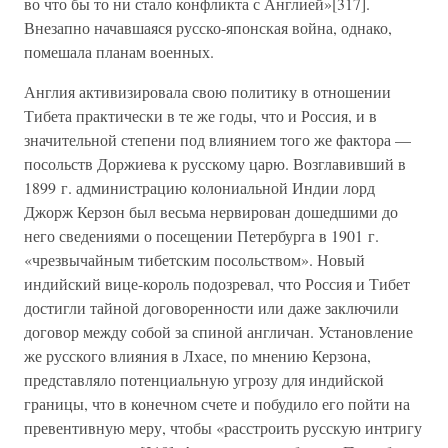
во что бы то ни стало конфликта с Англией»[317].
Внезапно начавшаяся русско-японская война, однако,
помешала планам военных.
Англия активизировала свою политику в отношении
Тибета практически в те же годы, что и Россия, и в
значительной степени под влиянием того же фактора —
посольств Доржиева к русскому царю. Возглавивший в
1899 г. администрацию колониальной Индии лорд
Джорж Керзон был весьма нервирован дошедшими до
него сведениями о посещении Петербурга в 1901 г.
«чрезвычайным тибетским посольством». Новый
индийский вице-король подозревал, что Россия и Тибет
достигли тайной договоренности или даже заключили
договор между собой за спиной англичан. Установление
же русского влияния в Лхасе, по мнению Керзона,
представляло потенциальную угрозу для индийской
границы, что в конечном счете и побудило его пойти на
превентивную меру, чтобы «расстроить русскую интригу