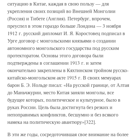
ситуацию в Китае, каждая в свою пользу — для
укрепления своих позиций во Внешней Монголии
(Россия) и Тибете (Англия). Петербург, впрочем,
преуспел в этом гораздо больше Лондона — 3 ноября
1912 г. русский дипломат И. Я. Коростовец подписал в
Урге договор с монгольскими князьями о создании
автономного монгольского государства под русским
протекторатом. Основы этого договора были
подтверждены в соглашении 1913 г. и затем
окончательно закреплены в Кяхтинском тройном русско-
китайско-монгольском акте 1915 г. В своих мемуарах
барон Б. Э. Нольде писал: «На русской границе, от Алтая
до Маньчжурии, место Китая заняли монголы, все
будущее которых, политическое и культурное, было в
руках России. Цель была достигнута без резких и
непоправимых конфликтов, бесшумно и без всякого
намека на политическую авантюру»[322].
В эти же годы, сосредоточившая свое внимание на более