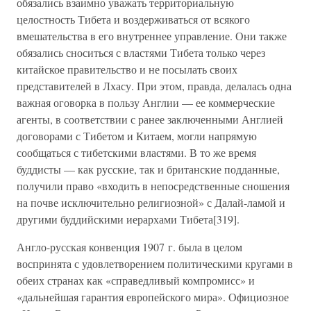
обязались взаимно уважать территориальную
целостность Тибета и воздерживаться от всякого
вмешательства в его внутреннее управление. Они также
обязались сноситься с властями Тибета только через
китайское правительство и не посылать своих
представителей в Лхасу. При этом, правда, делалась одна
важная оговорка в пользу Англии — ее коммерческие
агенты, в соответствии с ранее заключенными Англией
договорами с Тибетом и Китаем, могли напрямую
сообщаться с тибетскими властями. В то же время
буддисты — как русские, так и британские подданные,
получили право «входить в непосредственные сношения
на почве исключительно религиозной» с Далай-ламой и
другими буддийскими иерархами Тибета[319].
Англо-русская конвенция 1907 г. была в целом
воспринята с удовлетворением политическими кругами в
обеих странах как «справедливый компромисс» и
«дальнейшая гарантия европейского мира». Официозное