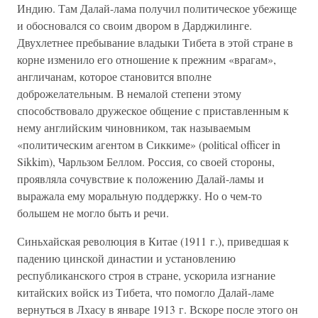
Индию. Там Далай-лама получил политическое убежище
и обосновался со своим двором в Дарджилинге.
Двухлетнее пребывание владыки Тибета в этой стране в
корне изменило его отношение к прежним «врагам»,
англичанам, которое становится вполне
доброжелательным. В немалой степени этому
способствовало дружеское общение с приставленным к
нему английским чиновником, так называемым
«политическим агентом в Сиккиме» (political officer in
Sikkim), Чарльзом Беллом. Россия, со своей стороны,
проявляла сочувствие к положению Далай-ламы и
выражала ему моральную поддержку. Но о чем-то
большем не могло быть и речи.
Синьхайская революция в Китае (1911 г.), приведшая к
падению цинской династии и установлению
республиканского строя в стране, ускорила изгнание
китайских войск из Тибета, что помогло Далай-ламе
вернуться в Лхасу в январе 1913 г. Вскоре после этого он