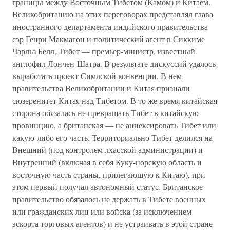
границы между Восточным Тибетом (Камом) и Китаем.
Великобританию на этих переговорах представлял глава
иностранного департамента индийского правительства
сэр Генри Макмагон и политический агент в Сиккиме
Чарльз Белл, Тибет — премьер-министр, известный
англофил Лончен-Шатра. В результате дискуссий удалось
выработать проект Симлской конвенции. В нем
правительства Великобритании и Китая признали
сюзеренитет Китая над Тибетом. В то же время китайская
сторона обязалась не превращать Тибет в китайскую
провинцию, а британская — не аннексировать Тибет или
какую-либо его часть. Территориально Тибет делился на
Внешний (под контролем лхасской администрации) и
Внутренний (включая в себя Куку-норскую область и
восточную часть страны, прилегающую к Китаю), при
этом первый получал автономный статус. Британское
правительство обязалось не держать в Тибете военных
или гражданских лиц или войска (за исключением
эскорта торговых агентов) и не устраивать в этой стране