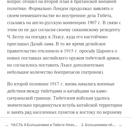
вопрос отошел на второй план в британской внешней
политике. Формально Лондон продолжал заявлять о
своем невмешательстве во внутренние дела Тибета,
ссылаясь на англо-русскую конвенцию 1907 г. В связи с
этим он не дал согласия своему сиккимскому резиденту
Ч. Беллу на поездку в Лхасу, куда его настойчиво
приглашал Далай-лама. В то же время делийское
правительство отклонило в 1915 г. просьбу Царонга о
новых поставках английского оружия тибетской армии,
но согласилось поставить Лхасе дополнительно
небольшое количество боеприпасов (патронов).
Во второй половине 1917 г. вновь начались военные
действия между тибетцами и китайцами на камо-
сычуаньской границе. Тибетским войскам удалось
значительно продвинуться вглубь китайской территории
и занять ряд населенных пунктов к востоку по верхнему
течению Янцзы. Принято считать, что своей победе
←
→
ЧАСТЬ II Большевики в Тибете Неизвестная страница из истории тайной дипломатии Кремля
2. Большевики обращают взоры к «Стране лам»
тибетцы были обязаны прежде всего новым английским