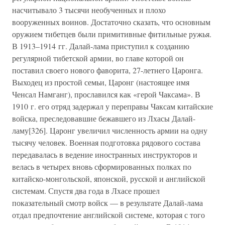
насчитывало 3 тысячи необученных и плохо
вооруженных воинов. Достаточно сказать, что основным
оружием тибетцев были примитивные фитильные ружья.
В 1913–1914 гг. Далай-лама приступил к созданию
регулярной тибетской армии, во главе которой он
поставил своего нового фаворита, 27-летнего Царонга.
Выходец из простой семьи, Царонг (настоящее имя
Ченсал Намганг), прославился как «герой Чаксама». В
1910 г. его отряд задержал у переправы Чаксам китайские
войска, преследовавшие бежавшего из Лхасы Далай-
ламу[326]. Царонг увеличил численность армии на одну
тысячу человек. Военная подготовка рядового состава
передавалась в ведение иностранных инструкторов и
велась в четырех вновь сформированных полках по
китайско-монгольской, японской, русской и английской
системам. Спустя два года в Лхасе прошел
показательный смотр войск — в результате Далай-лама
отдал предпочтение английской системе, которая с того