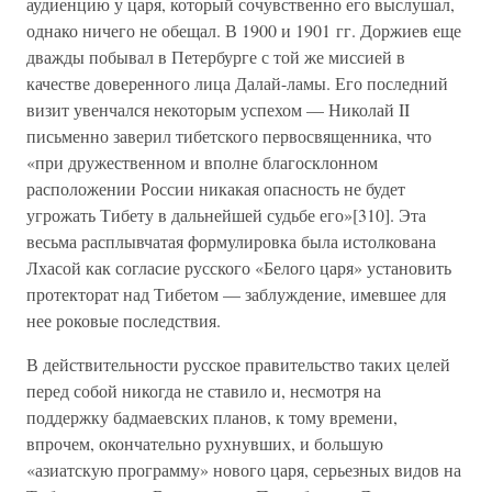
аудиенцию у царя, который сочувственно его выслушал,
однако ничего не обещал. В 1900 и 1901 гг. Доржиев еще
дважды побывал в Петербурге с той же миссией в
качестве доверенного лица Далай-ламы. Его последний
визит увенчался некоторым успехом — Николай II
письменно заверил тибетского первосвященника, что
«при дружественном и вполне благосклонном
расположении России никакая опасность не будет
угрожать Тибету в дальнейшей судьбе его»[310]. Эта
весьма расплывчатая формулировка была истолкована
Лхасой как согласие русского «Белого царя» установить
протекторат над Тибетом — заблуждение, имевшее для
нее роковые последствия.
В действительности русское правительство таких целей
перед собой никогда не ставило и, несмотря на
поддержку бадмаевских планов, к тому времени,
впрочем, окончательно рухнувших, и большую
«азиатскую программу» нового царя, серьезных видов на