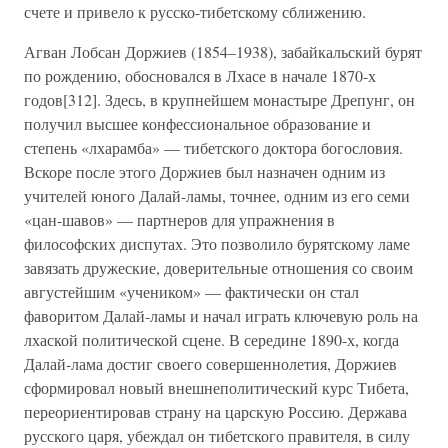
счете и привело к русско-тибетскому сближению.
Агван Лобсан Доржиев (1854–1938), забайкальский бурят
по рождению, обосновался в Лхасе в начале 1870-х
годов[312]. Здесь, в крупнейшем монастыре Дрепунг, он
получил высшее конфессиональное образование и
степень «лхарамба» — тибетского доктора богословия.
Вскоре после этого Доржиев был назначен одним из
учителей юного Далай-ламы, точнее, одним из его семи
«цан-шавов» — партнеров для упражнения в
философских диспутах. Это позволило бурятскому ламе
завязать дружеские, доверительные отношения со своим
августейшим «учеником» — фактически он стал
фаворитом Далай-ламы и начал играть ключевую роль на
лхаской политической сцене. В середине 1890-х, когда
Далай-лама достиг своего совершеннолетия, Доржиев
сформировал новый внешнеполитический курс Тибета,
переориентировав страну на царскую Россию. Держава
русского царя, убеждал он тибетского правителя, в силу