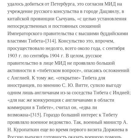
удалось добиться от Петербурга, это согласия МИД на
учреждение русского консульства в городе Дацзянлу, в
китайской провинции Сычуань, «с целью установления
непосредственных и постоянных сношений
Императорского правительства с высшими буддийскими
властями Тибета»[314]. Консульство это, впрочем,
просуществовало недолго, всего около года, с сентября
1903 г. по сентябрь 1904 г. В целом, русское
правительство в лице МИД не проявляло большой
активности в «тибетском вопросе», опасаясь осложнений
с Англией. К тому же, «открытие» Тибета для
иностранцев, по мнению С. Ю. Витте, сулило выгоду
одним лишь англичанам из-за соседства Тибета с Индией;
«для нас же конкуренция с англичанами в области
коммерции в Тибете», считал он, «едва ли
возможна»[315]. Гораздо больший интерес к Тибету
проявляло военное ведомство. Так, военный министр А.
Н. Куропаткин еще во время первого визита Доржиева в
Россию выразил готовность оказать военную помощь