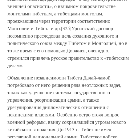
внешней опасности», о взаимном покровительстве
монголами тибетцам, а тибетцами монголам,
проезжающим через территории соответственно
Монголии и Тибета и др.[325]Ургинский договор
несомненно преследовал цель создания духовного и
политического союза между Тибетом и Монголией, но в
то же время с его помощью Доржиев, очевидно,
стремился привлечь русское правительство к «тибетским
делам».
Объявление независимости Тибета Далай-ламой
потребовало от него решения ряда неотложных задач,
таких как улучшение системы государственного
управления, реорганизации армии, а также
урегулирования дипломатических отношений с
пекинскими властями. Особенно остро стоял вопрос
военной реформы, ввиду сохранявшейся угрозы нового
китайского вторжения. До 1913 г. Тибет не имел
регулярной национальной армии. Тибетское войско