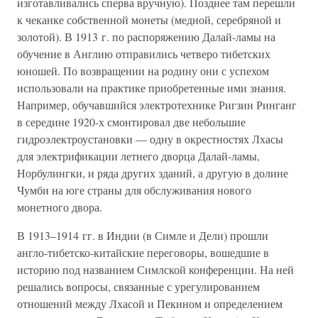
изготавливались сперва вручную). Позднее там перешли
к чеканке собственной монеты (медной, серебряной и
золотой). В 1913 г. по распоряжению Далай-ламы на
обучение в Англию отправились четверо тибетских
юношей. По возвращении на родину они с успехом
использовали на практике приобретенные ими знания.
Например, обучавшийся электротехнике Ригзин Ринганг
в середине 1920-х смонтировал две небольшие
гидроэлектроустановки — одну в окрестностях Лхасы
для электрификации летнего дворца Далай-ламы,
Норбулингки, и ряда других зданий, а другую в долине
Чумби на юге страны для обслуживания нового
монетного двора.
В 1913–1914 гг. в Индии (в Симле и Дели) прошли
англо-тибетско-китайские переговоры, вошедшие в
историю под названием Симлской конференции. На ней
решались вопросы, связанные с урегулированием
отношений между Лхасой и Пекином и определением