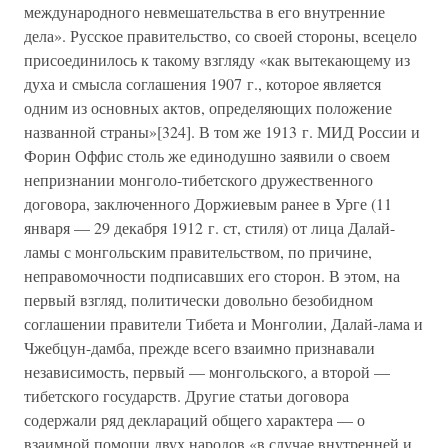
международного невмешательства в его внутренние
дела». Русское правительство, со своей стороны, всецело
присоединилось к такому взгляду «как вытекающему из
духа и смысла соглашения 1907 г., которое является
одним из основных актов, определяющих положение
названной страны»[324]. В том же 1913 г. МИД России и
Форин Оффис столь же единодушно заявили о своем
непризнании монголо-тибетского дружественного
договора, заключенного Доржиевым ранее в Урге (11
января — 29 декабря 1912 г. ст, стиля) от лица Далай-
ламы с монгольским правительством, по причине,
неправомочности подписавших его сторон. В этом, на
первый взгляд, политически довольно безобидном
соглашении правители Тибета и Монголии, Далай-лама и
Чжебцун-дамба, прежде всего взаимно признавали
независимость, первый — монгольского, а второй —
тибетского государств. Другие статьи договора
содержали ряд деклараций общего характера — о
взаимной помощи двух народов «в случае внутренней и