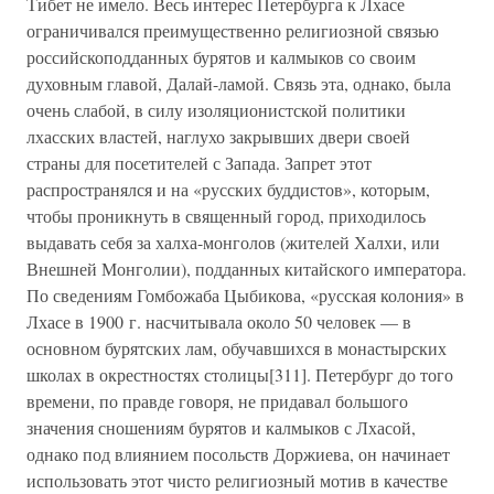
Тибет не имело. Весь интерес Петербурга к Лхасе
ограничивался преимущественно религиозной связью
российскоподданных бурятов и калмыков со своим
духовным главой, Далай-ламой. Связь эта, однако, была
очень слабой, в силу изоляционистской политики
лхасских властей, наглухо закрывших двери своей
страны для посетителей с Запада. Запрет этот
распространялся и на «русских буддистов», которым,
чтобы проникнуть в священный город, приходилось
выдавать себя за халха-монголов (жителей Халхи, или
Внешней Монголии), подданных китайского императора.
По сведениям Гомбожаба Цыбикова, «русская колония» в
Лхасе в 1900 г. насчитывала около 50 человек — в
основном бурятских лам, обучавшихся в монастырских
школах в окрестностях столицы[311]. Петербург до того
времени, по правде говоря, не придавал большого
значения сношениям бурятов и калмыков с Лхасой,
однако под влиянием посольств Доржиева, он начинает
использовать этот чисто религиозный мотив в качестве