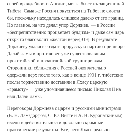
своей враждебности Англии, могла бы стать защитницей
Тибета. Сама же Россия покуситься на Тибет не смогла
бы, поскольку находилась слишком далеко от его границ.
Но главное, на что делал упор Доржиев, — в России
«беспрепятственно процветает буддизм» и даже сам царь
открыто благоволит «желтой вере»[313]. В результате
Доржиеву удалось создать прорусскую партию при дворе
Далай-ламы в противовес уже существовавшим
прокитайской и проанглийской группировкам.
Сторонники сближения с Россией окончательно
одержали верх после того, как в конце 1901 г. тибетские
послы торжественно доставили в Лхасу царскую
«грамоту» — уже упоминавшееся письмо Николая II на
имя Далай-ламы.
Переговоры Доржиева с царем и русскими министрами
(В. Н. Ламздорфом, С. Ю. Витте и А. Н. Куропаткиным)
имели в действительности довольно скромные
практические результаты. Все, чего Лхасе реально