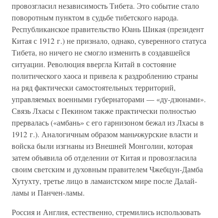
провозгласил независимость Тибета. Это событие стало
поворотным пунктом в судьбе тибетского народа.
Республиканское правительство Юань Шикая (президент
Китая с 1912 г.) не признало, однако, суверенного статуса
Тибета, но ничего не смогло изменить в создавшейся
ситуации. Революция ввергла Китай в состояние
политического хаоса и привела к раздроблению страны
на ряд фактически самостоятельных территорий,
управляемых военными губернаторами — «ду-дзюнами».
Связь Лхасы с Пекином также практически полностью
прервалась («амбань» с его гарнизоном бежал из Лхасы в
1912 г.). Аналогичным образом маньчжурские власти и
войска были изгнаны из Внешней Монголии, которая
затем объявила об отделении от Китая и провозгласила
своим светским и духовным правителем Чжебцун-Дамба
Хутухту, третье лицо в ламаистском мире после Далай-
ламы и Панчен-ламы.
Россия и Англия, естественно, стремились использовать