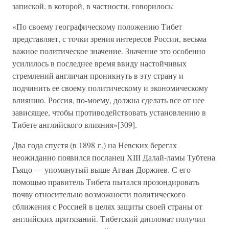
запиской, в которой, в частности, говорилось:
«По своему географическому положению Тибет
представляет, с точки зрения интересов России, весьма
важное политическое значение. Значение это особенно
усилилось в последнее время ввиду настойчивых
стремлений англичан проникнуть в эту страну и
подчинить ее своему политическому и экономическому
влиянию. Россия, по-моему, должна сделать все от нее
зависящее, чтобы противодействовать установлению в
Тибете английского влияния»[309].
Два года спустя (в 1898 г.) на Невских берегах
неожиданно появился посланец XIII Далай-ламы Тубтена
Гьяцо — упомянутый выше Агван Доржиев. С его
помощью правитель Тибета пытался прозондировать
почву относительно возможности политического
сближения с Россией в целях защиты своей страны от
английских притязаний. Тибетский дипломат получил