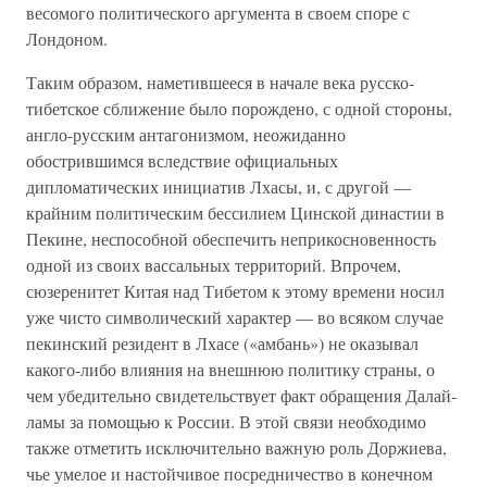
весомого политического аргумента в своем споре с
Лондоном.
Таким образом, наметившееся в начале века русско-
тибетское сближение было порождено, с одной стороны,
англо-русским антагонизмом, неожиданно
обострившимся вследствие официальных
дипломатических инициатив Лхасы, и, с другой —
крайним политическим бессилием Цинской династии в
Пекине, неспособной обеспечить неприкосновенность
одной из своих вассальных территорий. Впрочем,
сюзеренитет Китая над Тибетом к этому времени носил
уже чисто символический характер — во всяком случае
пекинский резидент в Лхасе («амбань») не оказывал
какого-либо влияния на внешнюю политику страны, о
чем убедительно свидетельствует факт обращения Далай-
ламы за помощью к России. В этой связи необходимо
также отметить исключительно важную роль Доржиева,
чье умелое и настойчивое посредничество в конечном