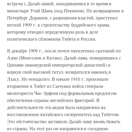
встречи с Далай-ламой, находившимся в то время в
монастыре Утай Шань (под Пекином). По возвращении в
Петербург Доржиев, с разрешения властей, приступил
весной 1909 г. к строительству буддийского храма,
которому отводил определенную роль в деле
политического сближения Тибета и России.
В декабре 1909 г., после почти пятилетних скитаний по
Азии (Монголии и Китаю), Далай-лама, помирившись с
Цинами (манжурской императорской династией) и
вернув свой высокий титул, возвратился наконец в
Лхасу. Но ненадолго. В начале 1910 г. произошло
вторжение в Тибет из Сычуани войск генерала-
милитариста Чао Эрфеня под формальным предлогом
обеспечения охраны английских факторий. В
действительности эта акция была направлена на
восстановление китайского сюзеренитета над Тибетом.
Это обстоятельство заставило Далай-ламу вновь бежать
из страны. На этот раз он направился в соседнюю