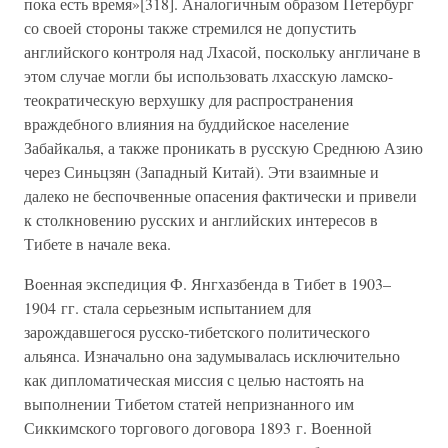
пока есть время»[318]. Аналогичным образом Петербург
со своей стороны также стремился не допустить
английского контроля над Лхасой, поскольку англичане в
этом случае могли бы использовать лхасскую ламско-
теократическую верхушку для распространения
враждебного влияния на буддийское население
Забайкалья, а также проникать в русскую Среднюю Азию
через Синьцзян (Западный Китай). Эти взаимные и
далеко не беспочвенные опасения фактически и привели
к столкновению русских и английских интересов в
Тибете в начале века.
Военная экспедиция Ф. Янгхазбенда в Тибет в 1903–
1904 гг. стала серьезным испытанием для
зарождавшегося русско-тибетского политического
альянса. Изначально она задумывалась исключительно
как дипломатическая миссия с целью настоять на
выполнении Тибетом статей непризнанного им
Сиккимского торгового договора 1893 г. Военной