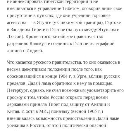
не аннексировать тибетской территории и не
вмешиваться в управление Тибетом, оговорив лишь свое
присутствие в пунктах, где они учредили торговые
агентства — в Ятунге (у Сиккимской границы), Гартоке
в Западном Тибете и Гьянтзе (на пути между Ятунгом и
Лхасой). Кроме этого, китайское правительство
разрешило Калькутте соединить Гьянтзе телеграфной
линией с Индией.
Что касается русского правительства, то оно оказалось в
весьма щекотливом положении после того, как
обосновавшийся в конце 1904 г. в Урге, вблизи русских
пределов, Далай-лама обратился к нему за помощью.
Петербург, однако, не счел возможным удовлетворить его
просьбу о том, чтобы Россия открыто перед всеми
державами приняла Тибет под защиту от Англии и
Китая. И хотя в МИД поначалу (весной 1905 г,)
взвешивалась возможность предоставления Далай-ламе
убежища в России, от этой политически опасной