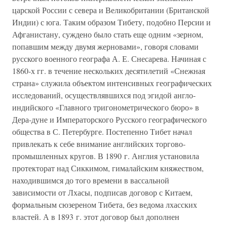
царской России с севера и Великобритании (Британской
Индии) с юга. Таким образом Тибету, подобно Персии и
Афганистану, суждено было стать еще одним «зерном,
попавшим между двумя жерновами», говоря словами
русского военного географа А. Е. Снесарева. Начиная с
1860-х гг. в течение нескольких десятилетий «Снежная
страна» служила объектом интенсивных географических
исследований, осуществлявшихся под эгидой англо-
индийского «Главного тригонометрического бюро» в
Дера-дуне и Императорского Русского географического
общества в С. Петербурге. Постепенно Тибет начал
привлекать к себе внимание английских торгово-
промышленных кругов. В 1890 г. Англия установила
протекторат над Сиккимом, гималайским княжеством,
находившимся до того времени в вассальной
зависимости от Лхасы, подписав договор с Китаем,
формальным сюзереном Тибета, без ведома лхасских
властей. А в 1893 г. этот договор был дополнен