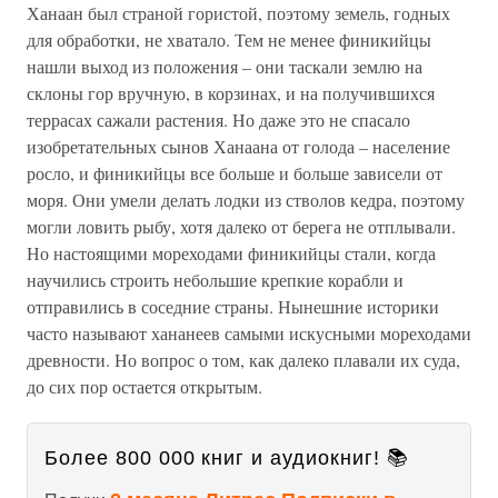
Ханаан был страной гористой, поэтому земель, годных
для обработки, не хватало. Тем не менее финикийцы
нашли выход из положения – они таскали землю на
склоны гор вручную, в корзинах, и на получившихся
террасах сажали растения. Но даже это не спасало
изобретательных сынов Ханаана от голода – население
росло, и финикийцы все больше и больше зависели от
моря. Они умели делать лодки из стволов кедра, поэтому
могли ловить рыбу, хотя далеко от берега не отплывали.
Но настоящими мореходами финикийцы стали, когда
научились строить небольшие крепкие корабли и
отправились в соседние страны. Нынешние историки
часто называют хананеев самыми искусными мореходами
древности. Но вопрос о том, как далеко плавали их суда,
до сих пор остается открытым.
Более 800 000 книг и аудиокниг! 📚