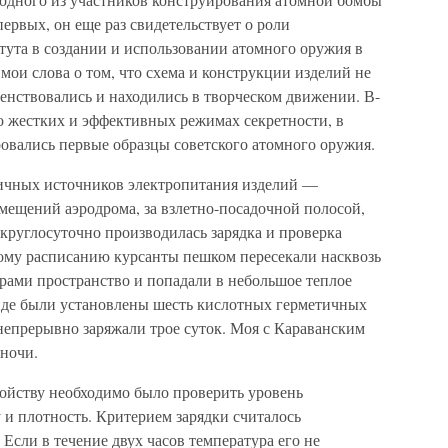
ервых, он еще раз свидетельствует о роли
тута в создании и использовании атомного оружия в
мои слова о том, что схема и конструкции изделий не
нствовались и находились в творческом движении. В-
о жестких и эффективных режимах секретности, в
овались первые образцы советского атомного оружия.
вичных источников электропитания изделий —
мещений аэродрома, за взлетно-посадочной полосой,
 круглосуточно производилась зарядка и проверка
ному расписанию курсанты пешком пересекали насквозь
ами пространство и попадали в небольшое теплое
нде были установлены шесть кислотных герметичных
непрерывно заряжали трое суток. Моя с Караванским
 ночи.
ойству необходимо было проверить уровень
у и плотность. Критерием зарядки считалось
Если в течение двух часов температура его не