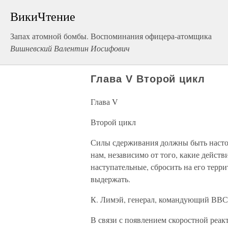
ВикиЧтение
Запах атомной бомбы. Воспоминания офицера-атомщика
Вишневский Валентин Иосифович
Глава V Второй цикл
Глава V
Второй цикл
Силы сдерживания должны быть наст
нам, независимо от того, какие дейс
наступательные, сбросить на его терр
выдержать.
К. Лимэй, генерал, командующий В
В связи с появлением скоростной реа