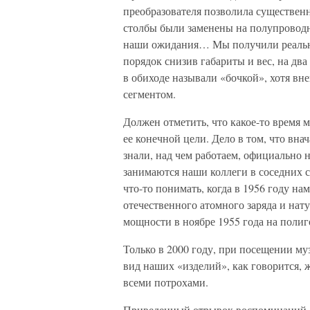
преобразователя позволила существенн
столбы были заменены на полупровод
наши ожидания… Мы получили реальну
порядок снизив габариты и вес, на д
в обиходе называли «бочкой», хотя вн
сегментом.
Должен отметить, что какое-то время 
ее конечной цели. Дело в том, что вна
знали, над чем работаем, официально н
занимаются наши коллеги в соседних с
что-то понимать, когда в 1956 году н
отечественного атомного заряда и на
мощности в ноябре 1955 года на полиг
Только в 2000 году, при посещении 
вид наших «изделий», как говорится, 
всеми потрохами.
Приведенный отрывок воспоминаний о