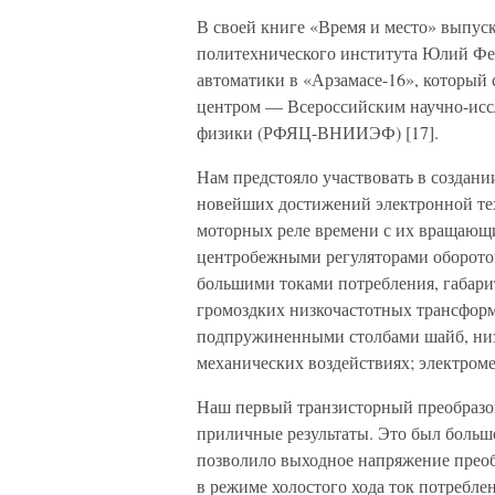
В своей книге «Время и место» выпус
политехнического института Юлий Федо
автоматики в «Арзамасе-16», который
центром — Всероссийским научно-исс
физики (РФЯЦ-ВНИИЭФ) [17].
Нам предстояло участвовать в создан
новейших достижений электронной тех
моторных реле времени с их вращающ
центробежными регуляторами оборото
большими токами потребления, габари
громоздких низкочастотных трансформ
подпружиненными столбами шайб, низ
механических воздействиях; электром
Наш первый транзисторный преобразов
приличные результаты. Это был большо
позволило выходное напряжение преобр
в режиме холостого хода ток потребле