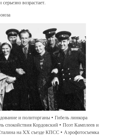
 серьезно возрастает.
Союза
ндование и политорганы • Гибель линкора
ль спокойствия Кордовский • Поэт Камплеев и
Сталина на XX съезде КПСС • Аэрофотосъемка