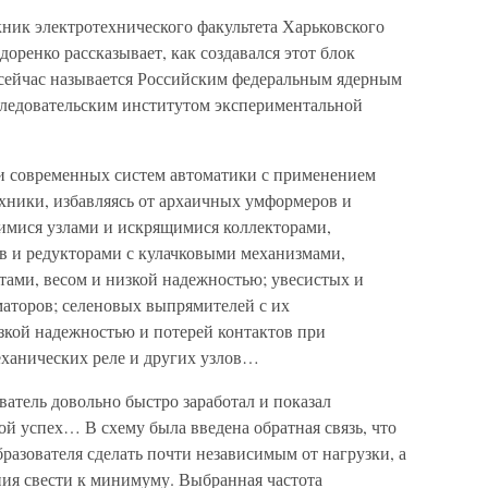
кник электротехнического факультета Харьковского
ренко рассказывает, как создавался этот блок
 сейчас называется Российским федеральным ядерным
ледовательским институтом экспериментальной
ии современных систем автоматики с применением
ники, избавляясь от архаичных умформеров и
имися узлами и искрящимися коллекторами,
в и редукторами с кулачковыми механизмами,
тами, весом и низкой надежностью; увесистых и
аторов; селеновых выпрямителей с их
кой надежностью и потерей контактов при
еханических реле и других узлов…
атель довольно быстро заработал и показал
й успех… В схему была введена обратная связь, что
азователя сделать почти независимым от нагрузки, а
ния свести к минимуму. Выбранная частота