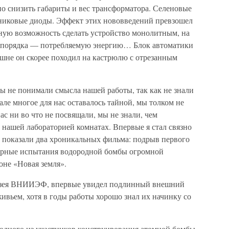
о снизить габариты и вес трансформатора. Селеновые
никовые диоды. Эффект этих нововведений превзошел
ю возможность сделать устройство монолитным, на
ва порядка — потребляемую энергию… Блок автоматики
ешне он скорее походил на кастрюлю с отрезанным
мы не понимали смысла нашей работы, так как не знали
чале многое для нас оставалось тайной, мы толком не
ас ни во что не посвящали, мы не знали, чем
 нашей лабораторией комнатах. Впервые я стал связно
ам показали два хроникальных фильма: подрыв первого
турные испытания водородной бомбы огромной
оне «Новая земля».
музея ВНИИЭФ, впервые увидел подлинный внешний
живьем, хотя в годы работы хорошо знал их начинку со
дного из участников конструирования атомной бомбы