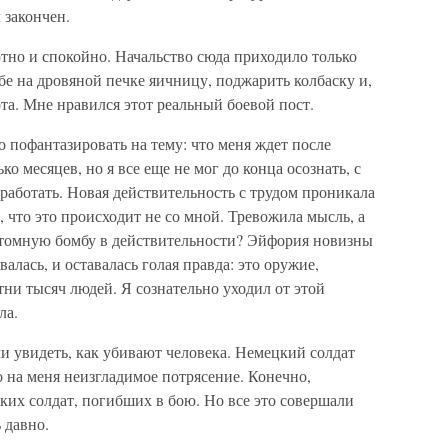
 закончен.
тно и спокойно. Начальство сюда приходило только
е на дровяной печке яичницу, поджарить колбаску и,
рта. Мне нравился этот реальный боевой пост.
 пофантазировать на тему: что меня ждет после
о месяцев, но я все еще не мог до конца осознать, с
аботать. Новая действительность с трудом проникала
, что это происходит не со мной. Тревожила мысль, а
 атомную бомбу в действительности? Эйфория новизны
лась, и оставалась голая правда: это оружие,
ни тысяч людей. Я сознательно уходил от этой
ла.
и увидеть, как убивают человека. Немецкий солдат
о на меня неизгладимое потрясение. Конечно,
ких солдат, погибших в бою. Но все это совершали
 давно.