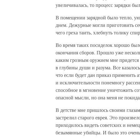
увеличивалась, то процесс зарядки был
В помещении зарядной было тепло, ую
днем. Дежурные могли приготовить себ
чего греха таить, хлебнуть толику спи
Во время таких посиделок хорошо было
окончания сборов. Прошло уже нескольк
каким грозным оружием мне придется р
в глубины души и разума. Все казалось
что если будет дан приказ применить
и исключительности понемногу рассеива
способное в мгновение уничтожить сот
опасной мысли, но она меня не покида
В детстве мне пришлось своими глазам
застрелил старого еврея. Это произвел
приходилось видеть советских и немец
безымянные убийцы. И было это очень