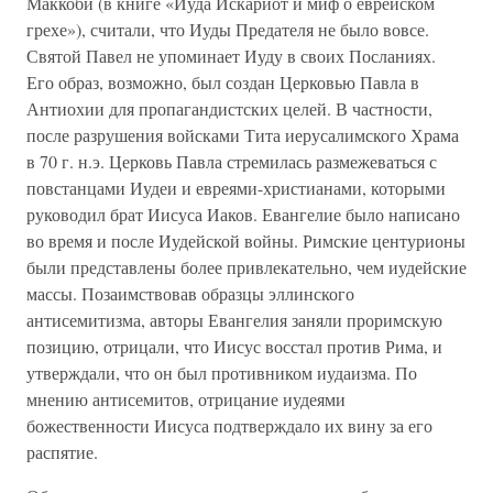
Маккоби (в книге «Иуда Искариот и миф о еврейском
грехе»), считали, что Иуды Предателя не было вовсе.
Святой Павел не упоминает Иуду в своих Посланиях.
Его образ, возможно, был создан Церковью Павла в
Антиохии для пропагандистских целей. В частности,
после разрушения войсками Тита иерусалимского Храма
в 70 г. н.э. Церковь Павла стремилась размежеваться с
повстанцами Иудеи и евреями-христианами, которыми
руководил брат Иисуса Иаков. Евангелие было написано
во время и после Иудейской войны. Римские центурионы
были представлены более привлекательно, чем иудейские
массы. Позаимствовав образцы эллинского
антисемитизма, авторы Евангелия заняли проримскую
позицию, отрицали, что Иисус восстал против Рима, и
утверждали, что он был противником иудаизма. По
мнению антисемитов, отрицание иудеями
божественности Иисуса подтверждало их вину за его
распятие.