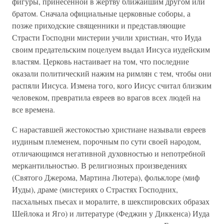
фигуры, принесенной в жертву ближайшим другом или
братом. Сначала официальные церковные соборы, а
позже приходские священники и представляющие
Страсти Господни мистерии учили христиан, что Иуда
своим предательским поцелуем выдал Иисуса иудейским
властям. Церковь настаивает на том, что последние
оказали политический нажим на римлян с тем, чтобы они
распяли Иисуса. Измена того, кого Иисус считал близким
человеком, превратила евреев во врагов всех людей на
все времена.
С нараставшей жестокостью христиане называли евреев
иудиным племенем, порочным по сути своей народом,
отличающимся негативной духовностью и непотребной
меркантильностью. В религиозных произведениях
(Святого Джерома, Мартина Лютера), фольклоре (миф
Иуды), драме (мистериях о Страстях Господних,
пасхальных пьесах и моралите, в шекспировских образах
Шейлока и Яго) и литературе (Феджин у Диккенса) Иуда