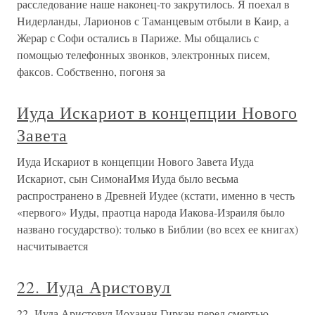
расследование наше наконец-то закрутилось. Я поехал в
Нидерланды, Ларионов с Таманцевым отбыли в Каир, а
Жерар с Софи остались в Париже. Мы общались с
помощью телефонных звонков, электронных писем,
факсов. Собственно, погоня за
Иуда Искариот в концепции Нового
Завета
Иуда Искариот в концепции Нового Завета Иуда
Искариот, сын СимонаИмя Иуда было весьма
распространено в Древней Иудее (кстати, именно в честь
«первого» Иуды, праотца народа Иакова-Израиля было
названо государство): только в Библии (во всех ее книгах)
насчитывается
22. Иуда Аристовул
22. Иуда Аристовул Иоханан Гиркан перед смертью