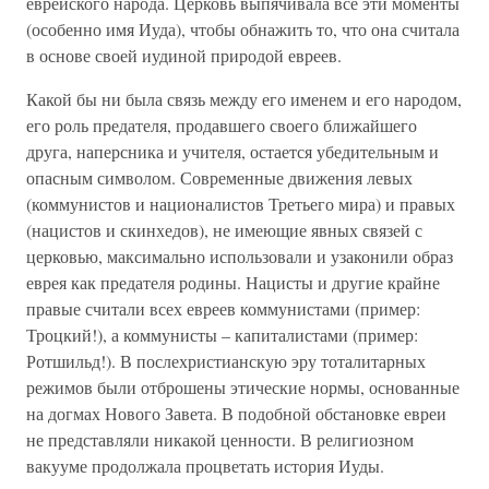
еврейского народа. Церковь выпячивала все эти моменты
(особенно имя Иуда), чтобы обнажить то, что она считала
в основе своей иудиной природой евреев.
Какой бы ни была связь между его именем и его народом,
его роль предателя, продавшего своего ближайшего
друга, наперсника и учителя, остается убедительным и
опасным символом. Современные движения левых
(коммунистов и националистов Третьего мира) и правых
(нацистов и скинхедов), не имеющие явных связей с
церковью, максимально использовали и узаконили образ
еврея как предателя родины. Нацисты и другие крайне
правые считали всех евреев коммунистами (пример:
Троцкий!), а коммунисты – капиталистами (пример:
Ротшильд!). В послехристианскую эру тоталитарных
режимов были отброшены этические нормы, основанные
на догмах Нового Завета. В подобной обстановке евреи
не представляли никакой ценности. В религиозном
вакууме продолжала процветать история Иуды.