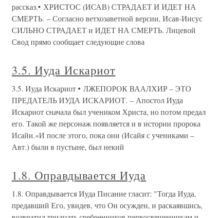
рассказ.• ХРИСТОС (ИСАВ) СТРАДАЕТ И ИДЕТ НА
СМЕРТЬ. – Согласно ветхозаветной версии, Исав-Иисус
СИЛЬНО СТРАДАЕТ и ИДЕТ НА СМЕРТЬ. Лицевой
Свод прямо сообщает следующие слова
3.5. Иуда Искариот
3.5. Иуда Искариот • ЛЖЕПОРОК ВААЛХИР – ЭТО
ПРЕДАТЕЛЬ ИУДА ИСКАРИОТ. – Апостол Иуда
Искариот сначала был учеником Христа, но потом предал
его. Такой же персонаж появляется и в истории пророка
Исайи.«И после этого, пока они (Исайя с учениками –
Авт.) были в пустыне, был некий
1.8. Оправдывается Иуда
1.8. Оправдывается Иуда Писание гласит: "Тогда Иуда,
предавший Его, увидев, что Он осужден, и раскаявшись,
возвратил тридцать сребренников первосвященникам и