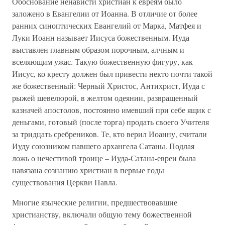
Обоснование ненависти христиан к евреям было
заложено в Евангелии от Иоанна. В отличие от более
ранних синоптических Евангелий от Марка, Матфея и
Луки Иоанн называет Иисуса божественным. Иуда
выставлен главным образом порочным, алчным и
вселяющим ужас. Такую божественную фигуру, как
Иисус, ко кресту должен был привести некто почти такой
же божественный: Черный Христос, Антихрист, Иуда с
рыжей шевелюрой, в желтом одеянии, развращенный
казначей апостолов, постоянно имевший при себе ящик с
деньгами, готовый (после торга) продать своего Учителя
за тридцать сребреников. Те, кто верил Иоанну, считали
Иуду союзником павшего архангела Сатаны. Подлая
ложь о нечестивой троице – Иуда-Сатана-евреи была
навязана сознанию христиан в первые годы
существования Церкви Павла.
Многие языческие религии, предшествовавшие
христианству, включали общую тему божественной