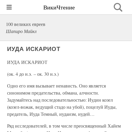
ВикиЧтение
100 великих евреев
Шапиро Майкл
ИУДА ИСКАРИОТ
ИУДА ИСКАРИОТ
(ок. 4 до н.э. – ок. 30 н.э.)
Одно его имя вызывает ненависть. Оно является
синонимом предательства, обмана, алчности.
Задумайтесь над последовательностью: Иудин козел
(козел-вожак, ведущий стадо на убой), поцелуй Иуды,
предатель, Иуда Темный, иудаизм, иудей…
Ряд исследователей, в том числе преосвященный Хайем