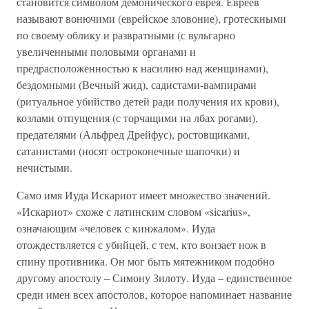
становится символом демонического еврея. Евреев
называют вонючими (еврейское зловоние), гротескными
по своему облику и развратными (с вульгарно
увеличенными половыми органами и
предрасположенностью к насилию над женщинами),
бездомными (Вечный жид), садистами-вампирами
(ритуальное убийство детей ради получения их крови),
козлами отпущения (с торчащими на лбах рогами),
предателями (Альфред Дрейфус), ростовщиками,
сатанистами (носят остроконечные шапочки) и
нечистыми.
Само имя Иуда Искариот имеет множество значений.
«Искариот» схоже с латинским словом «sicarius»,
означающим «человек с кинжалом». Иуда
отождествляется с убийцей, с тем, кто вонзает нож в
спину противника. Он мог быть мятежником подобно
другому апостолу – Симону Зилоту. Иуда – единственное
среди имен всех апостолов, которое напоминает название