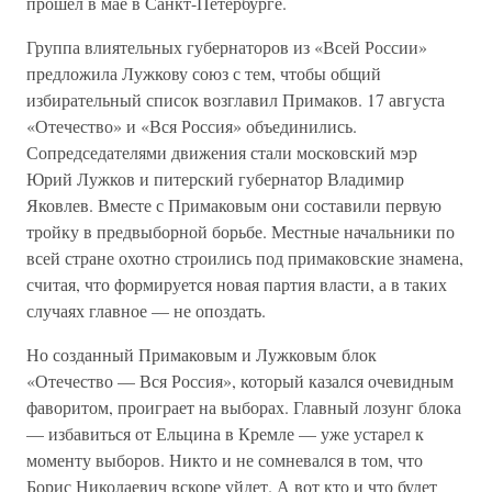
прошел в мае в Санкт-Петербурге.
Группа влиятельных губернаторов из «Всей России»
предложила Лужкову союз с тем, чтобы общий
избирательный список возглавил Примаков. 17 августа
«Отечество» и «Вся Россия» объединились.
Сопредседателями движения стали московский мэр
Юрий Лужков и питерский губернатор Владимир
Яковлев. Вместе с Примаковым они составили первую
тройку в предвыборной борьбе. Местные начальники по
всей стране охотно строились под примаковские знамена,
считая, что формируется новая партия власти, а в таких
случаях главное — не опоздать.
Но созданный Примаковым и Лужковым блок
«Отечество — Вся Россия», который казался очевидным
фаворитом, проиграет на выборах. Главный лозунг блока
— избавиться от Ельцина в Кремле — уже устарел к
моменту выборов. Никто и не сомневался в том, что
Борис Николаевич вскоре уйдет. А вот кто и что будет