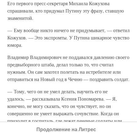
Его первого пресс-секретаря Михаила Кожухова
спрашивали, кто придумал Путину эту фразу, ставшую
знаменитой.
— Ему вообще никто ничего не придумывает, — ответил
Кожухов. — Это экспромты. У Путина шикарное чувство
юмора.
Владимир Владимирович не поддавался давлению своего
предвыборного штаба, делал только то, что считал
нужным. Он сам захотел полетать на истребителе или
отправиться на Новый год в Чечню — поздравить солдат.
— Тому, чего он не умел делать, научить его не
удалось, — рассказывала Ксения Пономарева. — Я,
конечно, не могу сказать, что он чувствует, но он
совершенно не умеет выражать сочувствие. Когда он
приходит в госпиталь, где лежат раненые солдаты или
больные дети, возможно, у него сердце кровью
Продолжение на Литрес
обливается, но он не умеет этого показывать, и люди это