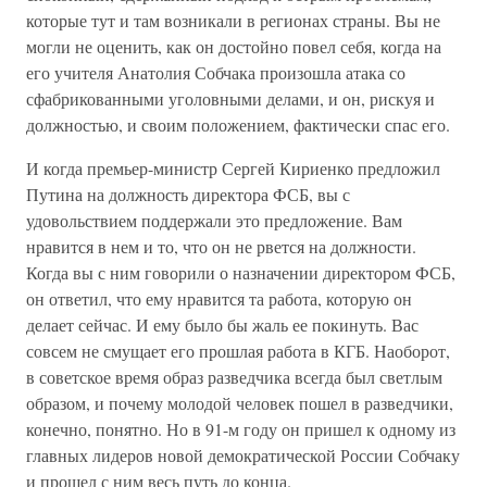
которые тут и там возникали в регионах страны. Вы не
могли не оценить, как он достойно повел себя, когда на
его учителя Анатолия Собчака произошла атака со
сфабрикованными уголовными делами, и он, рискуя и
должностью, и своим положением, фактически спас его.
И когда премьер-министр Сергей Кириенко предложил
Путина на должность директора ФСБ, вы с
удовольствием поддержали это предложение. Вам
нравится в нем и то, что он не рвется на должности.
Когда вы с ним говорили о назначении директором ФСБ,
он ответил, что ему нравится та работа, которую он
делает сейчас. И ему было бы жаль ее покинуть. Вас
совсем не смущает его прошлая работа в КГБ. Наоборот,
в советское время образ разведчика всегда был светлым
образом, и почему молодой человек пошел в разведчики,
конечно, понятно. Но в 91-м году он пришел к одному из
главных лидеров новой демократической России Собчаку
и прошел с ним весь путь до конца.