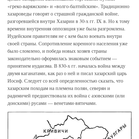
«греко-варяжским» и «волго-балтийским». Традиционно
хазароведы говорят о страшной гражданской войне,
разгоревшейся внутри Хазарии в 30-х гг. IX в. Но к тому
времени внутренняя оппозиция уже была разгромлена.
Иудейским правителям не с кем было воевать внутри
своей страны. Сопротивление коренного населения уже
было сломлено, и победа новых хозяев страны
законодательно оформилась знаковым событием —
принятием иудаизма. В 830-х гг. началась война между
двумя каганатами, как раз о ней и писал хазарский царь
Иосиф. Следует со всей определенностью сказать, что
хазарским походам на племена полян, северян и
радимичей предшествовала их война с азовскими (или
донскими) русами — венетами-вятичами.