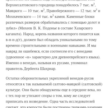
3
Верхнесалтовского городища понадобилось 7 тыс. м
,
3
3
Маяцкого — 10 тыс. м
, Правобережного — 12 тыс. м
и
3
Мохначевского — 14 тыс. м
камня. Каменные блоки
различных размеров обрабатывались с помощью долот и
зубил» (Михеев В. К. Подонье в составе Хазарского
каганата). Народ, корень названия которого пишется как
в-н-н-д(т), должен был обладать уникальными по тому
времени строительными и военными навыками. И мы
навряд ли ошибемся, если соотнесем его с венедами
(удвоенное «н» характерно для древнееврейского языка).
Именно о венедах, называя их русами, упоминал
правитель Дербента Шахриар.
Остатки оборонительных укреплений венедов-русов
относятся к так называемой салтово-маяцкой (салтовской)
культуре. Они были обнаружены еще в середине века, но
с тех пор не утихают споры о том, кому же следует
приписать их возведение. Одна часть исследователей
считает, что крепости были построены тюрками-хазарами