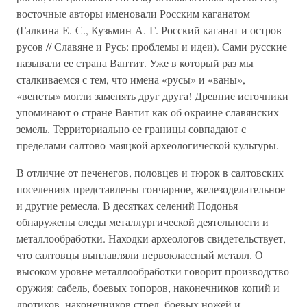
восточные авторы именовали Росским каганатом
(Галкина Е. С., Кузьмин А. Г. Росский каганат и остров
русов // Славяне и Русь: проблемы и идеи). Сами русские
называли ее страна Вантит. Уже в который раз мы
сталкиваемся с тем, что имена «русы» и «ваны»,
«венеты» могли заменять друг друга! Древние источники
упоминают о стране Вантит как об окраине славянских
земель. Территориально ее границы совпадают с
пределами салтово-маяцкой археологической культуры.
В отличие от печенегов, половцев и тюрок в салтовских
поселениях представлены гончарное, железоделательное
и другие ремесла. В десятках селений Подонья
обнаружены следы металлургической деятельности и
металлообработки. Находки археологов свидетельствует,
что салтовцы выплавляли первоклассный металл. О
высоком уровне металлообработки говорит производство
оружия: сабель, боевых топоров, наконечников копий и
дротиков, наконечников стрел, боевых ножей и