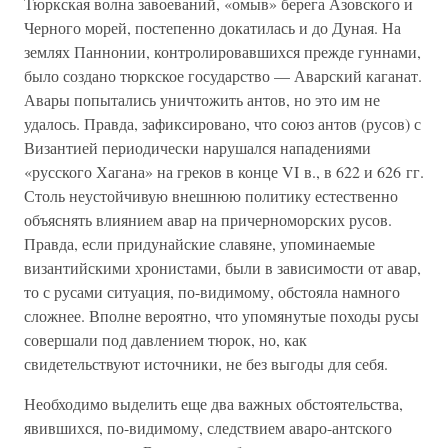
Тюркская волна завоеваний, «омыв» берега Азовского и
Черного морей, постепенно докатилась и до Дуная. На
землях Паннонии, контролировавшихся прежде гуннами,
было создано тюркское государство — Аварский каганат.
Авары попытались уничтожить антов, но это им не
удалось. Правда, зафиксировано, что союз антов (русов) с
Византией периодически нарушался нападениями
«русского Хагана» на греков в конце VI в., в 622 и 626 гг.
Столь неустойчивую внешнюю политику естественно
объяснять влиянием авар на причерноморских русов.
Правда, если придунайские славяне, упоминаемые
византийскими хронистами, были в зависимости от авар,
то с русами ситуация, по-видимому, обстояла намного
сложнее. Вполне вероятно, что упомянутые походы русы
совершали под давлением тюрок, но, как
свидетельствуют источники, не без выгоды для себя.
Необходимо выделить еще два важных обстоятельства,
явившихся, по-видимому, следствием аваро-антского