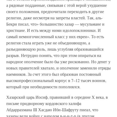
а рядовые подданные, связывая с этой верой ухудшение
своего положения, предпочитали переходить в другие
религии, даже несмотря на запреты властей. Так, аль-
Бекри писал, что» большинство хазар — мусульмане и
христиане. И есть между ними идолопоклонники. И
самый немногочисленный класс у них евреи». То есть
религия стала играть уже не объединяющую, а
разъединяющую роль, лишь углубляя образовавшийся
разрыв. Нетрудно понять, что при этом опираться на
народное ополчение было бы уже рискованно. Но денег у
новых правителей хватало, и ополчение заменили отряды
наемников. За счет этого был образован постоянный
высокопрофессиональный корпус в 7–12 тысяч воинов,
который при необходимости пополнялся.
Хазарский царь Иосиф, правивший в середине X века, в
письме придворному кордовского халифа
Абдаррахмана III Хасдаю Ибн-Шафруту пиеал, что
хазары вели войну с народом в-н-н-т-р (в другом