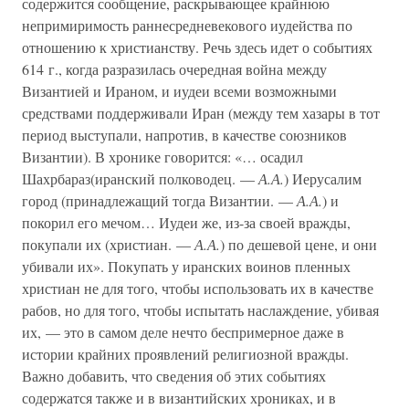
содержится сообщение, раскрывающее крайнюю
непримиримость раннесредневекового иудейства по
отношению к христианству. Речь здесь идет о событиях
614 г., когда разразилась очередная война между
Византией и Ираном, и иудеи всеми возможными
средствами поддерживали Иран (между тем хазары в тот
период выступали, напротив, в качестве союзников
Византии). В хронике говорится: «… осадил
Шахрбараз(иранский полководец. —
А.А.
) Иерусалим
город (принадлежащий тогда Византии. —
А.А.
) и
покорил его мечом… Иудеи же, из-за своей вражды,
покупали их (христиан. —
А.А.
) по дешевой цене, и они
убивали их». Покупать у иранских воинов пленных
христиан не для того, чтобы использовать их в качестве
рабов, но для того, чтобы испытать наслаждение, убивая
их, — это в самом деле нечто беспримерное даже в
истории крайних проявлений религиозной вражды.
Важно добавить, что сведения об этих событиях
содержатся также и в византийских хрониках, и в