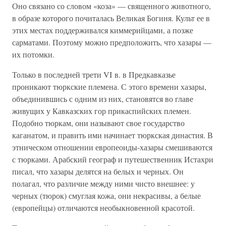
Оно связано со словом «коза» — священного животного,
в образе которого почиталась Великая Богиня. Культ ее в
этих местах поддерживался киммерийцами, а позже
сарматами. Поэтому можно предположить, что хазары —
их потомки.
Только в последней трети VI в. в Предкавказье
проникают тюркские племена. С этого времени хазары,
объединившись с одним из них, становятся во главе
живущих у Кавказских гор прикаспийских племен.
Подобно тюркам, они называют свое государство
каганатом, и править ими начинает тюркская династия. В
этническом отношении европеоиды-хазары смешиваются
с тюрками. Арабский географ и путешественник Истахри
писал, что хазары делятся на белых и черных. Он
полагал, что различие между ними чисто внешнее: у
черных (тюрок) смуглая кожа, они некрасивы, а белые
(европейцы) отличаются необыкновенной красотой.