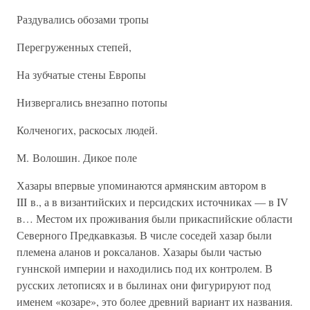
Раздувались обозами тропы
Перегруженных степей,
На зубчатые стены Европы
Низвергались внезапно потопы
Колченогих, раскосых людей.
М. Волошин. Дикое поле
Хазары впервые упоминаются армянским автором в
III в., а в византийских и персидских источниках — в IV
в… Местом их проживания были прикаспийские области
Северного Предкавказья. В числе соседей хазар были
племена аланов и роксаланов. Хазары были частью
гуннской империи и находились под их контролем. В
русских летописях и в былинах они фигурируют под
именем «козаре», это более древний вариант их названия.