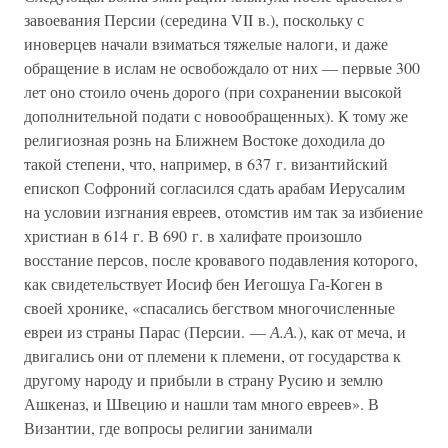
завоевания Персии (середина VII в.), поскольку с
иноверцев начали взиматься тяжелые налоги, и даже
обращение в ислам не освобождало от них — первые 300
лет оно стоило очень дорого (при сохранении высокой
дополнительной подати с новообращенных). К тому же
религиозная рознь на Ближнем Востоке доходила до
такой степени, что, например, в 637 г. византийский
епископ Софроний согласился сдать арабам Иерусалим
на условии изгнания евреев, отомстив им так за избиение
христиан в 614 г. В 690 г. в халифате произошло
восстание персов, после кровавого подавления которого,
как свидетельствует Иосиф бен Иегошуа Га-Коген в
своей хронике, «спасались бегством многочисленные
евреи из страны Парас (Персии. —
А.А.
), как от меча, и
двигались они от племени к племени, от государства к
другому народу и прибыли в страну Русию и землю
Ашкеназ, и Швецию и нашли там много евреев». В
Византии, где вопросы религии занимали