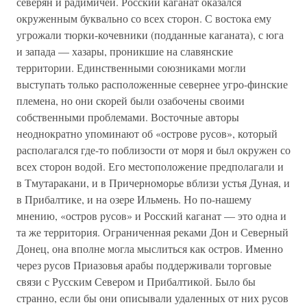
северян и радимичей. Росский каганат оказался
окруженным буквально со всех сторон. С востока ему
угрожали тюрки-кочевники (подданные каганата), с юга
и запада — хазары, проникшие на славянские
территории. Единственными союзниками могли
выступать только расположенные севернее угро-финские
племена, но они скорей были озабочены своими
собственными проблемами. Восточные авторы
неоднократно упоминают об «острове русов», который
располагался где-то поблизости от моря и был окружен со
всех сторон водой. Его местоположение предполагали и
в Тмутаракани, и в Причерноморье вблизи устья Дуная, и
в Прибалтике, и на озере Ильмень. Но по-нашему
мнению, «остров русов» и Росский каганат — это одна и
та же территория. Ограниченная реками Дон и Северный
Донец, она вполне могла мыслиться как остров. Именно
через русов Приазовья арабы поддерживали торговые
связи с Русским Севером и Прибалтикой. Было бы
странно, если бы они описывали удаленных от них русов