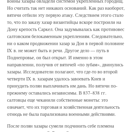
войны хазары овладели системой укрепленных городищ.
Но считать так нет никаких оснований. Как раз наоборот,
вятичи отбили эту первую атаку. Следствием этого стало
то, что по заказу хазар византийцы вскоре построили на
Дону крепость Саркел. Она задумывалась как противовес
салтовским белокаменным укреплениям. Следовательно,
ни о каком продвижении хазар за Дон в первой половине
IX в. не может быть и речи. Другое дело — путь в
Поднепровье, он был открыт. И именно в этом
направлении, получив от вятичей «по зубам», двинулись
хазары. Исследователи полагают, что где-то во второй
четверти IX в. хазарам удалось завоевать Киев и
принудить полян выплачивать им дань. Но вятичи по-
прежнему оставались независимы. В 837–838 гг.
салтовцы еще чеканили собственные монеты: это
означает, что их торговая и хозяйственная деятельность
отнюдь не была парализована военными действиями.
После полян хазары сумели подчинить себе племена