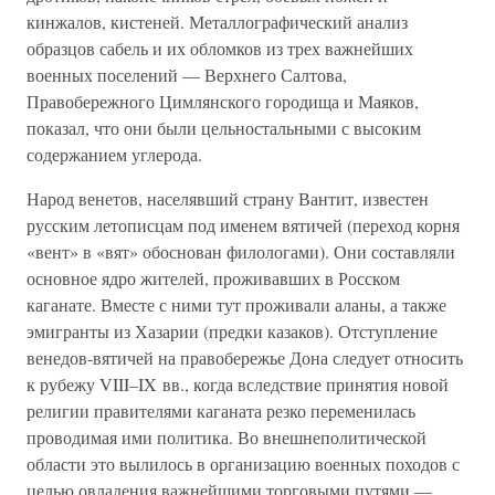
кинжалов, кистеней. Металлографический анализ
образцов сабель и их обломков из трех важнейших
военных поселений — Верхнего Салтова,
Правобережного Цимлянского городища и Маяков,
показал, что они были цельностальными с высоким
содержанием углерода.
Народ венетов, населявший страну Вантит, известен
русским летописцам под именем вятичей (переход корня
«вент» в «вят» обоснован филологами). Они составляли
основное ядро жителей, проживавших в Росском
каганате. Вместе с ними тут проживали аланы, а также
эмигранты из Хазарии (предки казаков). Отступление
венедов-вятичей на правобережье Дона следует относить
к рубежу VIII–IX вв., когда вследствие принятия новой
религии правителями каганата резко переменилась
проводимая ими политика. Во внешнеполитической
области это вылилось в организацию военных походов с
целью овладения важнейшими торговыми путями —