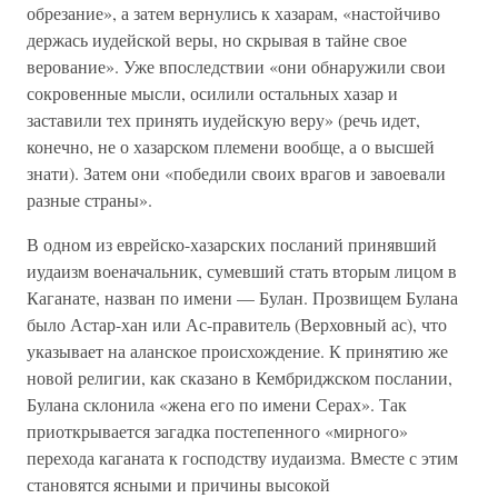
обрезание», а затем вернулись к хазарам, «настойчиво
держась иудейской веры, но скрывая в тайне свое
верование». Уже впоследствии «они обнаружили свои
сокровенные мысли, осилили остальных хазар и
заставили тех принять иудейскую веру» (речь идет,
конечно, не о хазарском племени вообще, а о высшей
знати). Затем они «победили своих врагов и завоевали
разные страны».
В одном из еврейско-хазарских посланий принявший
иудаизм военачальник, сумевший стать вторым лицом в
Каганате, назван по имени — Булан. Прозвищем Булана
было Астар-хан или Ас-правитель (Верховный ас), что
указывает на аланское происхождение. К принятию же
новой религии, как сказано в Кембриджском послании,
Булана склонила «жена его по имени Серах». Так
приоткрывается загадка постепенного «мирного»
перехода каганата к господству иудаизма. Вместе с этим
становятся ясными и причины высокой