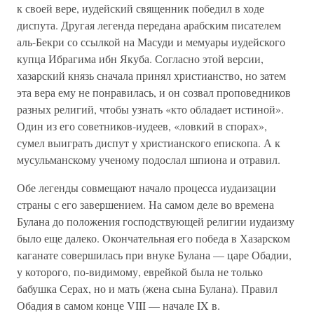
к своей вере, иудейский священник победил в ходе
диспута. Другая легенда передана арабским писателем
аль-Бекри со ссылкой на Масуди и мемуары иудейского
купца Ибрагима ибн Якуба. Согласно этой версии,
хазарский князь сначала принял христианство, но затем
эта вера ему не понравилась, и он созвал проповедников
разных религий, чтобы узнать «кто обладает истиной».
Один из его советников-иудеев, «ловкий в спорах»,
сумел выиграть диспут у христианского епископа. А к
мусульманскому ученому подослал шпиона и отравил.
Обе легенды совмещают начало процесса иудаизации
страны с его завершением. На самом деле во времена
Булана до положения господствующей религии иудаизму
было еще далеко. Окончательная его победа в Хазарском
каганате совершилась при внуке Булана — царе Обадии,
у которого, по-видимому, еврейкой была не только
бабушка Серах, но и мать (жена сына Булана). Правил
Обадия в самом конце VIII — начале IX в.