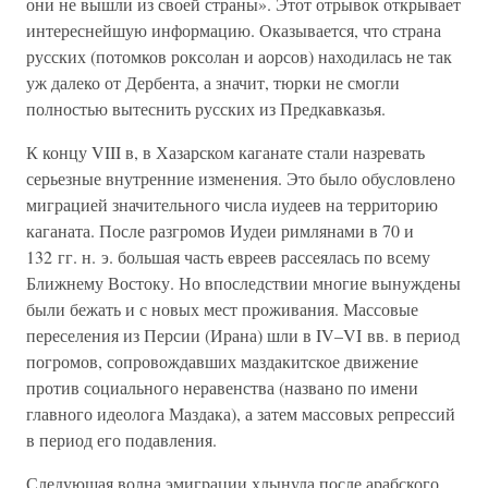
они не вышли из своей страны». Этот отрывок открывает
интереснейшую информацию. Оказывается, что страна
русских (потомков роксолан и аорсов) находилась не так
уж далеко от Дербента, а значит, тюрки не смогли
полностью вытеснить русских из Предкавказья.
К концу VIII в, в Хазарском каганате стали назревать
серьезные внутренние изменения. Это было обусловлено
миграцией значительного числа иудеев на территорию
каганата. После разгромов Иудеи римлянами в 70 и
132 гг. н. э. большая часть евреев рассеялась по всему
Ближнему Востоку. Но впоследствии многие вынуждены
были бежать и с новых мест проживания. Массовые
переселения из Персии (Ирана) шли в IV–VI вв. в период
погромов, сопровождавших маздакитское движение
против социального неравенства (названо по имени
главного идеолога Маздака), а затем массовых репрессий
в период его подавления.
Следующая волна эмиграции хлынула после арабского