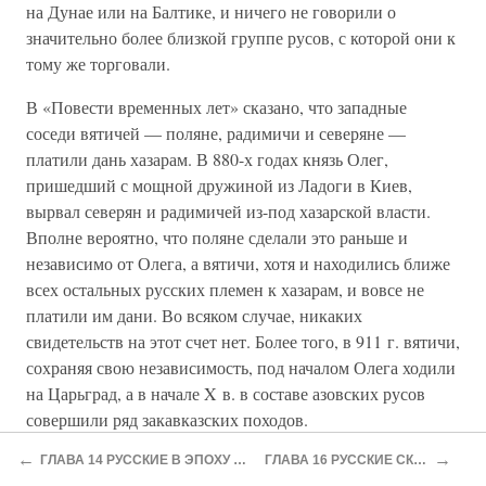
на Дунае или на Балтике, и ничего не говорили о
значительно более близкой группе русов, с которой они к
тому же торговали.
В «Повести временных лет» сказано, что западные
соседи вятичей — поляне, радимичи и северяне —
платили дань хазарам. В 880-х годах князь Олег,
пришедший с мощной дружиной из Ладоги в Киев,
вырвал северян и радимичей из-под хазарской власти.
Вполне вероятно, что поляне сделали это раньше и
независимо от Олега, а вятичи, хотя и находились ближе
всех остальных русских племен к хазарам, и вовсе не
платили им дани. Во всяком случае, никаких
свидетельств на этот счет нет. Более того, в 911 г. вятичи,
сохраняя свою независимость, под началом Олега ходили
на Царьград, а в начале X в. в составе азовских русов
совершили ряд закавказских походов.
←
→
Впоследствии Русь с переменным успехом билась с
ГЛАВА 14 РУССКИЕ В ЭПОХУ ВЕЛИКОГО ПЕРЕСЕЛЕНИЯ НАРОДОВ
ГЛАВА 16 РУССКИЕ СКАЗКИ О НАШЕСТВИИ ХАЗАР