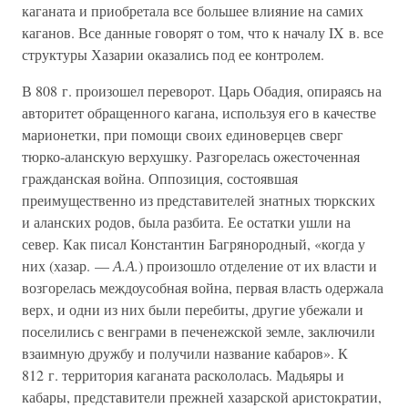
каганата и приобретала все большее влияние на самих
каганов. Все данные говорят о том, что к началу IX в. все
структуры Хазарии оказались под ее контролем.
В 808 г. произошел переворот. Царь Обадия, опираясь на
авторитет обращенного кагана, используя его в качестве
марионетки, при помощи своих единоверцев сверг
тюрко-аланскую верхушку. Разгорелась ожесточенная
гражданская война. Оппозиция, состоявшая
преимущественно из представителей знатных тюркских
и аланских родов, была разбита. Ее остатки ушли на
север. Как писал Константин Багрянородный, «когда у
них (хазар. —
А.А.
) произошло отделение от их власти и
возгорелась междоусобная война, первая власть одержала
верх, и одни из них были перебиты, другие убежали и
поселились с венграми в печенежской земле, заключили
взаимную дружбу и получили название кабаров». К
812 г. территория каганата раскололась. Мадьяры и
кабары, представители прежней хазарской аристократии,