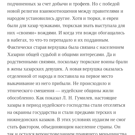
подчиненных за счет добычи и трофеев. Но с победой
новой религии взаимоотношения между правителями и
народом установились другие. Хотя и тюрки, и евреи
были для хазар чужаками, тюркская знать выступала для
них «своими» вождями. И когда эти вожди обогащались
в набегах, то что-то перепадало и их подданным.
Фактически старая верхушка была связана с населением
Хазарии общей судьбой и общими интересами. Да и
родственными связями, поскольку тюркские воины брали
в жены хазарских девушек. А новая верхушка оказалась
отделенной от народа и поставила на первое место
выкачивание из него прибыли. Не происходило и
этнического смешения — иудейские общины жили
обособленно. Как показал Л. Н. Гумилев, настоящие
хазары в период иудейского господства стали отселяться
на окраины государства и стали предками терских и
нижнедонских казаков. В этих условиях иудаизм не смог
стать фактором, объединяющим население страны. Он
так и остался вероисповеданием правящего меньшинства,