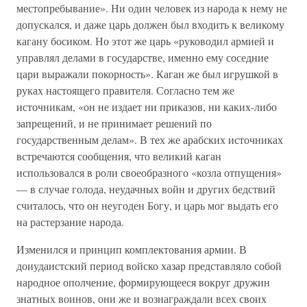
местопребывание». Ни один человек из народа к нему не
допускался, и даже царь должен был входить к великому
кагану босиком. Но этот же царь «руководил армией и
управлял делами в государстве, именно ему соседние
цари выражали покорность». Каган же был игрушкой в
руках настоящего правителя. Согласно тем же
источникам, «он не издает ни приказов, ни каких-либо
запрещений, и не принимает решений по
государственным делам». В тех же арабских источниках
встречаются сообщения, что великий каган
использовался в роли своеобразного «козла отпущения»
— в случае голода, неудачных войн и других бедствий
считалось, что он неугоден Богу, и царь мог выдать его
на растерзание народа.
Изменился и принцип комплектования армии. В
доиудаистский период войско хазар представляло собой
народное ополчение, формирующееся вокруг дружин
знатных воинов, они же и вознаграждали всех своих