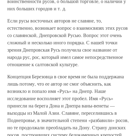
воинственности русов, о большой торговле, о наличии у
них больших городов и т. д.
Если русы восточных авторов не славяне, то,
естественно, возникает вопрос о взаимосвязях этих русов
со славянской, Днепровской Русью. Вопрос этот очень
сложный и несколько иного порядка. С нашей точки
зрения Днепровская Русь получила свое название от
народа рус, рос, который имел самое непосредственное
отношение к салтовской культуре.
Концепция Березовца в свое время не была поддержана
лишь потому, что ее автор не смог объяснить, как
возникло и попало имя «Русь» на Днепр. Наше
исследование восполняет этот пробел. Имя «Русь»
принесли на берега Дона и Днепра ваны-венеты —
выходцы из Малой Азии. Славяне, переселившись в
Поднепровье, в значительной степени «разбавили» росов,
но те продолжали преобладать на Дону. Страну донских
росов, построивших систему белокаменных крепостей,