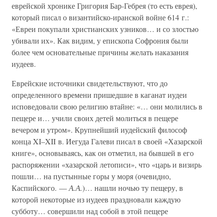
еврейской хронике Григория Бар-Гебрея (то есть еврея),
который писал о византийско-иранской войне 614 г.:
«Евреи покупали христианских узников… и со злостью
убивали их». Как видим, у епископа Софрония были
более чем основательные причины желать наказания
иудеев.
Еврейские источники свидетельствуют, что до
определенного времени пришедшие в каганат иудеи
исповедовали свою религию втайне: «… они молились в
пещере и… учили своих детей молиться в пещере
вечером и утром». Крупнейший иудейский философ
конца XI–XII в. Иегуда Галеви писал в своей «Хазарской
книге», основываясь, как он отметил, на бывшей в его
распоряжении «хазарской летописи», что «царь и визирь
пошли… на пустынные горы у моря (очевидно,
Каспийского. —
А.А.
)… нашли ночью ту пещеру, в
которой некоторые из иудеев праздновали каждую
субботу… совершили над собой в этой пещере