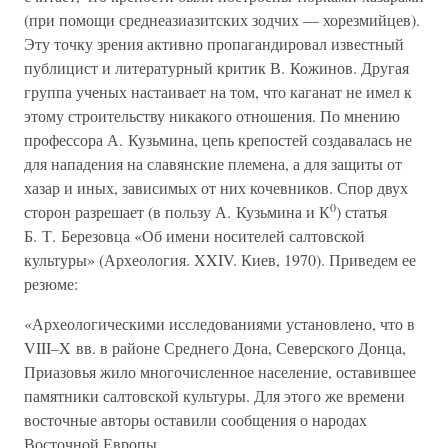
(при помощи среднеазиазитских зодчих — хорезмийцев).
Эту точку зрения активно пропагандировал известный
публицист и литературный критик В. Кожинов. Другая
группа ученых настаивает на том, что каганат не имел к
этому строительству никакого отношения. По мнению
профессора А. Кузьмина, цепь крепостей создавалась не
для нападения на славянские племена, а для защиты от
хазар и иных, зависимых от них кочевников. Спор двух
0
сторон разрешает (в пользу А. Кузьмина и К
) статья
Б. Т. Березовца «Об имени носителей салтовской
культуры» (Археология. XXIV. Киев, 1970). Приведем ее
резюме:
«Археологическими исследованиями установлено, что в
VIII–X вв. в районе Среднего Дона, Северского Донца,
Приазовья жило многочисленное население, оставившее
памятники салтовской культуры. Для этого же времени
восточные авторы оставили сообщения о народах
Восточной Европы.