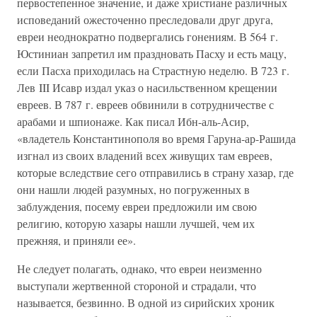
первостепенное значение, и даже христиане различных
исповеданий ожесточенно преследовали друг друга,
евреи неоднократно подвергались гонениям. В 564 г.
Юстиниан запретил им праздновать Пасху и есть мацу,
если Пасха приходилась на Страстную неделю. В 723 г.
Лев III Исавр издал указ о насильственном крещении
евреев. В 787 г. евреев обвинили в сотрудничестве с
арабами и шпионаже. Как писал Ибн-аль-Асир,
«владетель Константинополя во время Гаруна-ар-Рашида
изгнал из своих владений всех живущих там евреев,
которые вследствие сего отправились в страну хазар, где
они нашли людей разумных, но погруженных в
заблуждения, посему евреи предложили им свою
религию, которую хазары нашли лучшей, чем их
прежняя, и приняли ее».
Не следует полагать, однако, что евреи неизменно
выступали жертвенной стороной и страдали, что
называется, безвинно. В одной из сирийских хроник