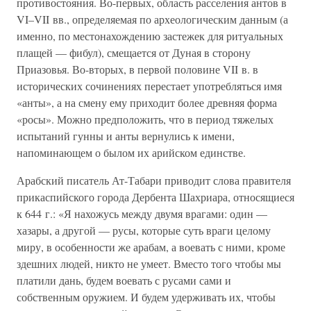
противостояния. Во-первых, область расселения антов в
VI–VII вв., определяемая по археологическим данным (а
именно, по местонахождению застежек для ритуальных
плащей — фибул), смещается от Дуная в сторону
Приазовья. Во-вторых, в первой половине VII в. в
исторических сочинениях перестает употребляться имя
«анты», а на смену ему приходит более древняя форма
«росы». Можно предположить, что в период тяжелых
испытаний гунны и анты вернулись к имени,
напоминающем о былом их арийском единстве.
Арабский писатель Ат-Табари приводит слова правителя
прикаспийского города Дербента Шахриара, относящиеся
к 644 г.: «Я нахожусь между двумя врагами: один —
хазары, а другой — русы, которые суть враги целому
миру, в особенности же арабам, а воевать с ними, кроме
здешних людей, никто не умеет. Вместо того чтобы мы
платили дань, будем воевать с русами сами и
собственным оружием. И будем удерживать их, чтобы