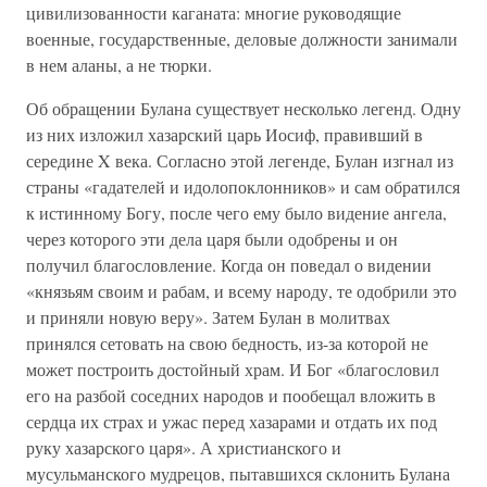
цивилизованности каганата: многие руководящие
военные, государственные, деловые должности занимали
в нем аланы, а не тюрки.
Об обращении Булана существует несколько легенд. Одну
из них изложил хазарский царь Иосиф, правивший в
середине X века. Согласно этой легенде, Булан изгнал из
страны «гадателей и идолопоклонников» и сам обратился
к истинному Богу, после чего ему было видение ангела,
через которого эти дела царя были одобрены и он
получил благословление. Когда он поведал о видении
«князьям своим и рабам, и всему народу, те одобрили это
и приняли новую веру». Затем Булан в молитвах
принялся сетовать на свою бедность, из-за которой не
может построить достойный храм. И Бог «благословил
его на разбой соседних народов и пообещал вложить в
сердца их страх и ужас перед хазарами и отдать их под
руку хазарского царя». А христианского и
мусульманского мудрецов, пытавшихся склонить Булана