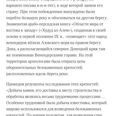
варианте письма в-н-н-тит), в ходе которой заняли его
страну. При этом побежденные вынуждены были
перейти большую реку и обосноваться на другом берегу.
Знаменитая арабо-персидская книга «Области мира от
востока к западу» («Худуд ал-Алем»), созданная в своей
основе в первой половине IX в., «помещает» этот народ
венендеров вблизи Азовского моря на правом берегу
Дона, а располагающийся севернее Донецкий кряж там
же поименован Венендерскими горами. На этой
территории археологами была открыта цепь
оборонительных белокаменных крепостей,
расположенных вдоль берега реки.
Приведем результаты исследования этих крепостей:
«Добыча камня, его доставка к месту строительства и
обработка являлись весьма трудоемкими процессами…
Особенно трудоемкой была добыча известняка, который
широко использовался для возведения белокаменных
крепостей. По нашим подсчетам, для возведения стен