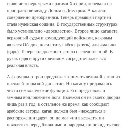
ставшие теперь ярыми врагами Хазарии, кочевали на
пространстве между Доном и Днестром. А каганат
совершенно преобразился. Теперь правящей партией
стала иудейская община. В государственных структурах
было установлено «двоевластие». Второе лицо каганата,
верховный судья и командующий войсками, каковым
являлся Обадия, носил титул «бек» (князь) или «малик»
(царь). Теперь эта должность стала наследственной. В
руках царя и других вельмож сосредоточилась вся
реальная власть.
А формально трон продолжал занимать великий каган из
прежней тюркской династии. Но кагану придавались
чисто символические функции. Его представляли
земным воплощением Бога. Выезжал он из своего дворца
лишь раз в год, в остальное же время, как сообщают
арабские авторы, каган должен был «находиться в
распоряжении царя», он не мог «ни выезжать, ни
появляться перед ближними и народом, ни покидать свое