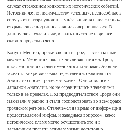
служат отражением конкретных исторических событий.
Историки же по преимуществу «слепцы», неспособные в
силу узости взора увидеть в мифе рациональное «зерно»,
открывающее подлинное знание совершившегося. В
данном же случае и выдумывать ничего не надо, все
сказано предельно ясно.
Конунг Меннон, проживавший в Трое, — это знатный
меониец. Меонийцы были в числе защитников Трои,
впоследствии их стали именовать лидийцами. Асов не
захватил вихрь массовых переселений, охвативший
Анатолию после Троянской войны. Они остались в
Западной Анатолии, но не ограничились владениями
только в ее пределах. Под предводительством Трора они
завоевали Фракию и стали господствовать во всем фрако-
троянском регионе. Отвлечемся на время от информации,
предоставляемой мифом, и зададимся вопросом, какое
историческое племя могло осуществить это и в
дальнейшем править этими землями достаточно