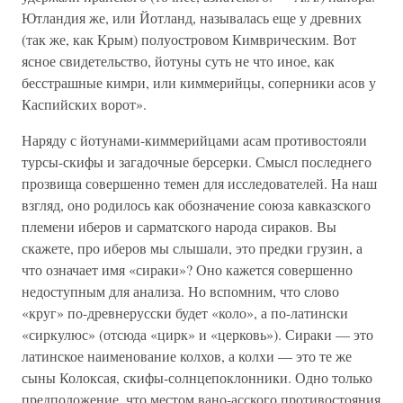
Ютландия же, или Йотланд, называлась еще у древних
(так же, как Крым) полуостровом Кимврическим. Вот
ясное свидетельство, йотуны суть не что иное, как
бесстрашные кимри, или киммерийцы, соперники асов у
Каспийских ворот».
Наряду с йотунами-киммерийцами асам противостояли
турсы-скифы и загадочные берсерки. Смысл последнего
прозвища совершенно темен для исследователей. На наш
взгляд, оно родилось как обозначение союза кавказского
племени иберов и сарматского народа сираков. Вы
скажете, про иберов мы слышали, это предки грузин, а
что означает имя «сираки»? Оно кажется совершенно
недоступным для анализа. Но вспомним, что слово
«круг» по-древнерусски будет «коло», а по-латински
«сиркулюс» (отсюда «цирк» и «церковь»). Сираки — это
латинское наименование колхов, а колхи — это те же
сыны Колоксая, скифы-солнцепоклонники. Одно только
предположение, что местом вано-асского противостояния