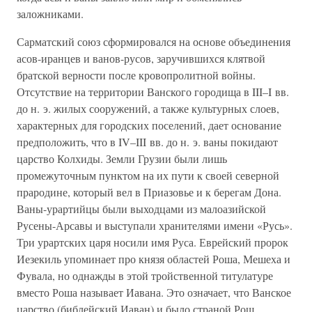
заложниками.
Сарматский союз сформировался на основе объединения
асов-иранцев и ванов-русов, заручившихся клятвой
братской верности после кровопролитной войны.
Отсутствие на территории Ванского городища в III–I вв.
до н. э. жилых сооружений, а также культурных слоев,
характерных для городских поселений, дает основание
предположить, что в IV–III вв. до н. э. ваны покидают
царство Колхиды. Земли Грузии были лишь
промежуточным пунктом на их пути к своей северной
прародине, который вел в Приазовье и к берегам Дона.
Ваны-урартийцы были выходцами из малоазийской
Русены-Арсавы и выступали хранителями имени «Русь».
Три урартских царя носили имя Руса. Еврейский пророк
Иезекиль упоминает про князя областей Роша, Мешеха и
Фувала, но однажды в этой тройственной титулатуре
вместо Роша называет Иавана. Это означает, что Ванское
царство (библейский Иаван) и было страной Рош