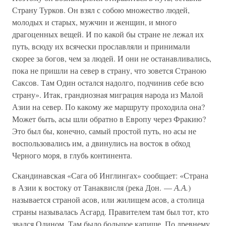
Страну Турков. Он взял с собою множество людей,
молодых и старых, мужчин и женщин, и много
драгоценных вещей. И по какой бы стране не лежал их
путь, всюду их всячески прославляли и принимали
скорее за богов, чем за людей. И они не останавливались,
пока не пришли на север в страну, что зовется Страною
Саксов. Там Один остался надолго, подчинив себе всю
страну». Итак, грандиозная миграция народа из Малой
Азии на север. По какому же маршруту проходила она?
Может быть, асы шли обратно в Европу через Фракию?
Это был бы, конечно, самый простой путь, но асы не
воспользовались им, а двинулись на восток в обход
Черного моря, в глубь континента.
Скандинавская «Сага об Инглингах» сообщает: «Страна
в Азии к востоку от Танаквисля (река Дон. —
А.А.
)
называется страной асов, или жилищем асов, а столица
страны называлась Асгард. Правителем там был тот, кто
звался Одином. Там было большое капище. По древнему