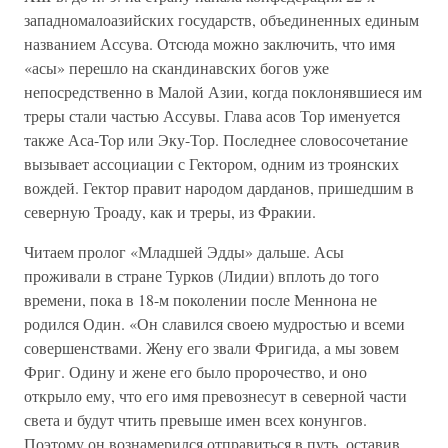
западномалоазийских государств, объединенных единым
названием Ассува. Отсюда можно заключить, что имя
«асы» перешло на скандинавских богов уже
непосредственно в Малой Азии, когда поклонявшиеся им
треры стали частью Ассувы. Глава асов Тор именуется
также Аса-Top или Эку-Тор. Последнее словосочетание
вызывает ассоциации с Гектором, одним из троянских
вождей. Гектор правит народом дарданов, пришедшим в
северную Троаду, как и треры, из Фракии.
Читаем пролог «Младшей Эдды» дальше. Асы
проживали в стране Турков (Лидии) вплоть до того
времени, пока в 18-м поколении после Меннона не
родился Один. «Он славился своею мудростью и всеми
совершенствами. Жену его звали Фригида, а мы зовем
Фриг. Одину и жене его было пророчество, и оно
открыло ему, что его имя превознесут в северной части
света и будут чтить превыше имен всех конунгов.
Поэтому он вознамерился отправиться в путь, оставив