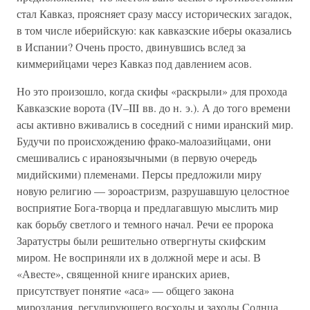
стал Кавказ, проясняет сразу массу исторических загадок,
в том числе иберийскую: как кавказские иберы оказались
в Испании? Очень просто, двинувшись вслед за
киммерийцами через Кавказ под давлением асов.
Но это произошло, когда скифы «раскрыли» для прохода
Кавказские ворота (IV–III вв. до н. э.). А до того времени
асы активно вживались в соседний с ними иранский мир.
Будучи по происхождению фрако-малоазийцами, они
смешивались с ираноязычными (в первую очередь
мидийскими) племенами. Персы предложили миру
новую религию — зороастризм, разрушавшую целостное
восприятие Бога-творца и предлагавшую мыслить мир
как борьбу светлого и темного начал. Речи ее пророка
Заратустры были решительно отвергнуты скифским
миром. Не восприняли их в должной мере и асы. В
«Авесте», священной книге иранских ариев,
присутствует понятие «аса» — общего закона
мироздания, регулирующего восходы и заходы Солнца,