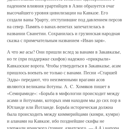
падением влияния урартийцев в Азии образуется очаг
высочайшего уровня цивилизации на Кавказе. Его
создали ваны Урарту, отступившие под давлением персов
на север. Память о ванах-венетах запечатлелась в
названии Сванетии. Сохранилась и грузинская народная
сказка с примечательным названием «Иван-заря».
А что же асы? Они пришли вслед за ванами в Закавказье,
но те (при поддержке скифов) надежно «прикрыли»
Кавказские ворота. Чтобы утвердиться в Закавказье, асам
пришлось воевать не только с ванами. Песни «Старшей
Эдды» передают, что неизменными врагами асов
являются великаны йотуны. А. C. Хомяков пишет в
«Семирамиде»: «Борьба в мифологии происходит между
асами и йотунами, которых имя находим мы до сих пор в
Ютланде или Йотланде. Борьба историческая должна
была происходить между киммерийцами (кимри, кумри)
и аланами на Кавказе, ибо позднейшие скифы не
удержали иранского (точнее, азиатского. —
А.А.
) напора.