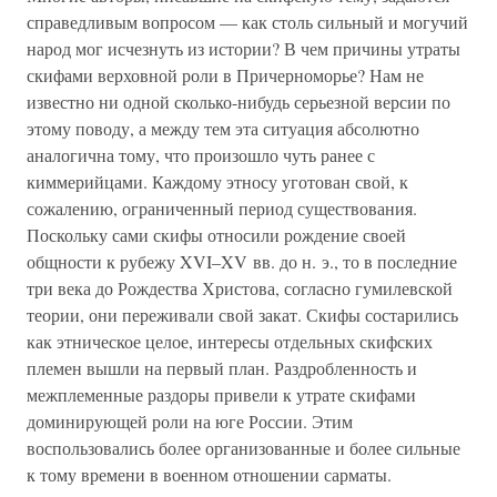
справедливым вопросом — как столь сильный и могучий
народ мог исчезнуть из истории? В чем причины утраты
скифами верховной роли в Причерноморье? Нам не
известно ни одной сколько-нибудь серьезной версии по
этому поводу, а между тем эта ситуация абсолютно
аналогична тому, что произошло чуть ранее с
киммерийцами. Каждому этносу уготован свой, к
сожалению, ограниченный период существования.
Поскольку сами скифы относили рождение своей
общности к рубежу XVI–XV вв. до н. э., то в последние
три века до Рождества Христова, согласно гумилевской
теории, они переживали свой закат. Скифы состарились
как этническое целое, интересы отдельных скифских
племен вышли на первый план. Раздробленность и
межплеменные раздоры привели к утрате скифами
доминирующей роли на юге России. Этим
воспользовались более организованные и более сильные
к тому времени в военном отношении сарматы.