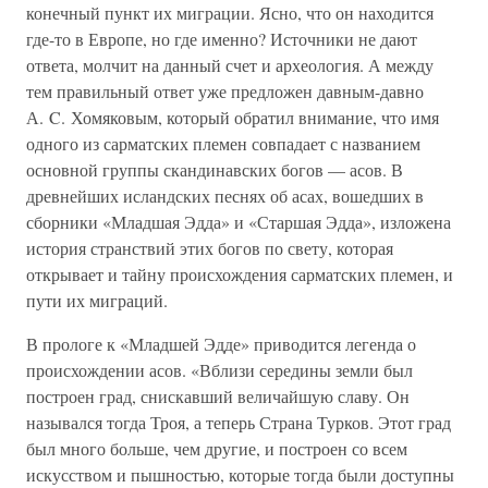
конечный пункт их миграции. Ясно, что он находится
где-то в Европе, но где именно? Источники не дают
ответа, молчит на данный счет и археология. А между
тем правильный ответ уже предложен давным-давно
А. C. Хомяковым, который обратил внимание, что имя
одного из сарматских племен совпадает с названием
основной группы скандинавских богов — асов. В
древнейших исландских песнях об асах, вошедших в
сборники «Младшая Эдда» и «Старшая Эдда», изложена
история странствий этих богов по свету, которая
открывает и тайну происхождения сарматских племен, и
пути их миграций.
В прологе к «Младшей Эдде» приводится легенда о
происхождении асов. «Вблизи середины земли был
построен град, снискавший величайшую славу. Он
назывался тогда Троя, а теперь Страна Турков. Этот град
был много больше, чем другие, и построен со всем
искусством и пышностью, которые тогда были доступны