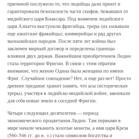
причиной послужило то, что лидийцы дали приют и
гарантировали безопасность части скифов, бежавших от
мидийского царя Киаксара. Под знаменем лидийского
царя Алиатта выступили фригийцы, треры (их называли
еще азиатские фракийцы), киммерийцы и ряд других
малоазийских народов. После пяти лет войны был
заключен мирный договор и определены границы
влияния двух держав. Важнейшим приобретением Лидии
стала территории Фригии. В связи с этим обратим
внимание, что женою Одина была женщина по имени
Фриг. Случайное совпадение? Нет, и еще раз нет! Просто
древнее предание хранит память, что асы (исторические
треры), участвуя в лидийско-мидийской войне, завоевали
для себя новые земли в соседней Фригии.
Четыре следующих десятилетия — период
экономического процветания Лидии. Там первыми в
мире начали чеканить золотые монеты, а имя царя Креза
(560–546 гг. до н. э.) стало символом богатства и