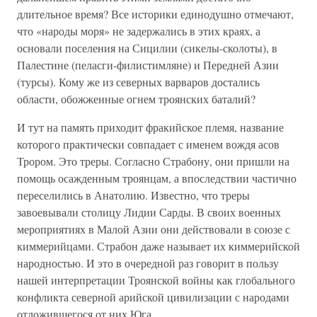
длительное время? Все историки единодушно отмечают,
что «народы моря» не задержались в этих краях, а
основали поселения на Сицилии (сикелы-сколоты), в
Палестине (пеласги-филистимляне) и Передней Азии
(турсы). Кому же из северных варваров достались
области, обожженные огнем троянских баталий?
И тут на память приходит фракийское племя, название
которого практически совпадает с именем вождя асов
Трором. Это треры. Согласно Страбону, они пришли на
помощь осажденным троянцам, а впоследствии частично
переселились в Анатолию. Известно, что треры
завоевывали столицу Лидии Сарды. В своих военных
мероприятиях в Малой Азии они действовали в союзе с
киммерийцами. Страбон даже называет их киммерийской
народностью. И это в очередной раз говорит в пользу
нашей интерпретации Троянской войны как глобального
конфликта северной арийской цивилизации с народами
отложившегося от них Юга.