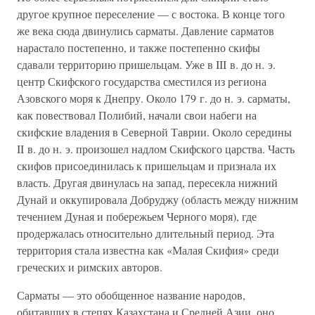
другое крупное переселение — с востока. В конце того
же века сюда двинулись сарматы. Давление сарматов
нарастало постепенно, и также постепенно скифы
сдавали территорию пришельцам. Уже в III в. до н. э.
центр Скифского государства сместился из региона
Азовского моря к Днепру. Около 179 г. до н. э. сарматы,
как повествовал Полибий, начали свои набеги на
скифские владения в Северной Таврии. Около середины
II в. до н. э. произошел надлом Скифского царства. Часть
скифов присоединилась к пришельцам и признала их
власть. Другая двинулась на запад, пересекла нижний
Дунай и оккупировала Добруджу (область между нижним
течением Дуная и побережьем Черного моря), где
продержалась относительно длительный период. Эта
территория стала известна как «Малая Скифия» среди
греческих и римских авторов.
Сарматы — это обобщенное название народов,
обитавших в степях Казахстана и Средней Азии, оно