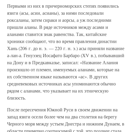
Первыми из них в причерноморских степях появились
язиги (асы, асии, асианы), за ними последовали
роксаланы, затем сираки и аорсы, а уж последними
пришли аланы. В ряде источников между асами и
аланами ставится знак равенства. Так, китайские
хроники сообщают, что во время правления династии
Хань (206 г. до н. э. — 220 г. н. э.) асы приняли название
а-лан-а. Генуэзец Иосафато Барбаро (XV в.), побывавший
на Дону и в Предкавказье, записал: «Название Алания
произошло от племен, именуемых аланами, которые на
их собственном языке называются «ас». В других
средневековых источниках асы упоминаются обычно
рядом с аланами, что указывает на их этническую
близость.
После пересечения Южной Руси в своем движении на
запад язиги осели более чем на два столетия на берегу
Черного моря между устьем Днестра и нижним Дунаем, в
области примерно соотносимой с той, что позднее стала