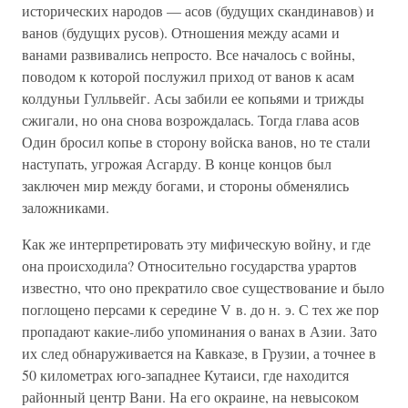
исторических народов — асов (будущих скандинавов) и
ванов (будущих русов). Отношения между асами и
ванами развивались непросто. Все началось с войны,
поводом к которой послужил приход от ванов к асам
колдуньи Гулльвейг. Асы забили ее копьями и трижды
сжигали, но она снова возрождалась. Тогда глава асов
Один бросил копье в сторону войска ванов, но те стали
наступать, угрожая Асгарду. В конце концов был
заключен мир между богами, и стороны обменялись
заложниками.
Как же интерпретировать эту мифическую войну, и где
она происходила? Относительно государства урартов
известно, что оно прекратило свое существование и было
поглощено персами к середине V в. до н. э. С тех же пор
пропадают какие-либо упоминания о ванах в Азии. Зато
их след обнаруживается на Кавказе, в Грузии, а точнее в
50 километрах юго-западнее Кутаиси, где находится
районный центр Вани. На его окраине, на невысоком