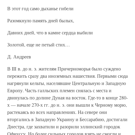
В этот год само дыханье гибели
Разомкнуло память дней былых,
Давних дней, что в камне сердца выбили
Золотой, еще не петый стих…
Д. Андреев
В III в. до н. э. жителям Причерноморья было суждено
пережить сразу два иноземных нашествия. Первыми сюда
нагрянули кельты, населявшие Центральную и Западную
Европу. Часть галльских племен снялась с места и
двинулась по долине Дуная на восток. Где-то в конце 280-
х — начале 270-х гг. до н. э. они вышли к Черному морю,
растекаясь во всех направлениях. На севере они
вторгались в Западную Украину и Бессарабию, достигали
Днестра, где захватили и разорили эллинский городок
Офиуссу. Но более сильных городов взять не смогли и,