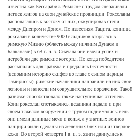
известна как Бессарабия. Римляне с трудом сдерживали
натиск язигов на свои дунайские провинции. Роксоланы
располагались к востоку от них, оккупировав степи
между Днепром и Доном. По известиям Тацита, конница
роксалан в количестве 9000 всадников вторглась в
римскую Мизию (область между нижним Дунаем и
Балканами) в 69 г. н. э. Сначала они имели успех и
истребили две римские когорты. Но когда победители
рассыпались для грабежа и предались беспечности
(вспомним историю скифов во главе с сыном царицы
Тамириссы), римские начальники направили на них свои
легионы и нанесли им сокрушительное поражение. Такой
развязке способствовало также наступившая оттепель.
Кони роксолан спотыкались, всадники падали и при
своем тяжелом вооружении с трудом поднимались: ведь
они имели длинные мечи и копья, а у знатных воинов
панцири были сделаны из железных блях или из твердой
кожи. Во второй четверти I в. н. э. язиги двинулись к