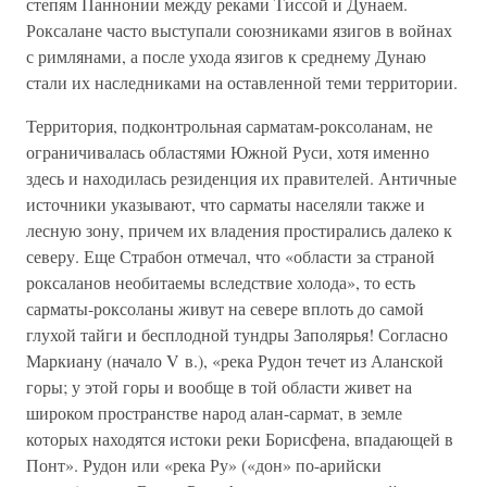
степям Паннонии между реками Тиссой и Дунаем.
Роксалане часто выступали союзниками язигов в войнах
с римлянами, а после ухода язигов к среднему Дунаю
стали их наследниками на оставленной теми территории.
Территория, подконтрольная сарматам-роксоланам, не
ограничивалась областями Южной Руси, хотя именно
здесь и находилась резиденция их правителей. Античные
источники указывают, что сарматы населяли также и
лесную зону, причем их владения простирались далеко к
северу. Еще Страбон отмечал, что «области за страной
роксаланов необитаемы вследствие холода», то есть
сарматы-роксоланы живут на севере вплоть до самой
глухой тайги и бесплодной тундры Заполярья! Согласно
Маркиану (начало V в.), «река Рудон течет из Аланской
горы; у этой горы и вообще в той области живет на
широком пространстве народ алан-сармат, в земле
которых находятся истоки реки Борисфена, впадающей в
Понт». Рудон или «река Ру» («дон» по-арийски