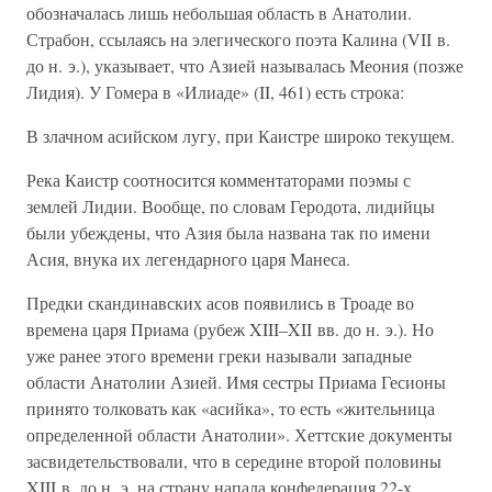
обозначалась лишь небольшая область в Анатолии.
Страбон, ссылаясь на элегического поэта Калина (VII в.
до н. э.), указывает, что Азией называлась Меония (позже
Лидия). У Гомера в «Илиаде» (II, 461) есть строка:
В злачном асийском лугу, при Каистре широко текущем.
Река Каистр соотносится комментаторами поэмы с
землей Лидии. Вообще, по словам Геродота, лидийцы
были убеждены, что Азия была названа так по имени
Асия, внука их легендарного царя Манеса.
Предки скандинавских асов появились в Троаде во
времена царя Приама (рубеж XIII–XII вв. до н. э.). Но
уже ранее этого времени греки называли западные
области Анатолии Азией. Имя сестры Приама Гесионы
принято толковать как «асийка», то есть «жительница
определенной области Анатолии». Хеттские документы
засвидетельствовали, что в середине второй половины
XIII в. до н. э. на страну напала конфедерация 22-х