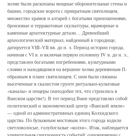
холме были раскопаны мощные оборонительные стены и
башни, городские ворота с привратным святилищем,
множество храмов и алтарей с богатыми приношениями,
бронзовые и терракотовые скульптуры, мраморные и
каменные архитектурные детали… Древнейший
археологический материал, найденный в городище,
датируется VIII–VII вв. до н. э. Период истории города,
начиная с VI в. и включая первую половину IV в. до н. э.,
представлен богатыми погребениями, культурными
слоями и находящимся на вершине холма деревянным П-
образным в плане святилищем. С ним были связаны
высеченные в скалистом грунте ритуально-культовые
«каналы» и пещеры (наподобие тех, что строились в
Ванском царстве!). В тот период Вани представлял собой
политический и экономический центр «Ванской земли»
— одной из административных единиц Колхидского
царства. По булыжным мостовым этого города ходили
светловолосые, голубоглазые «колхи». Итак, наблюдается
удивительная синхронность событий: одновременно с