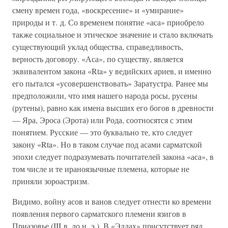
смену времен года, «воскресение» и «умирание»
природы и т. д. Со временем понятие «аса» приобрело
также социальное и этическое значение и стало включать
существующий уклад общества, справедливость,
верность договору. «Аса», по существу, является
эквивалентом закона «Rta» у ведийских ариев, и именно
его пытался «усовершенствовать» Заратустра. Ранее мы
предположили, что имя нашего народа росы, русены
(рутены), равно как имена высших его богов в древности
— Яра, Эроса (Эрота) или Рода, соотносятся с этим
понятием. Русские — это буквально те, кто следует
закону «Rta». Но в таком случае под асами сарматской
эпохи следует подразумевать почитателей закона «аса», в
том числе и те ираноязычные племена, которые не
приняли зороастризм.
Видимо, войну асов и ванов следует отнести ко времени
появления первого сарматского племени язигов в
Приазовье (III в. до н. э.). В «Эддах» присутствует ряд