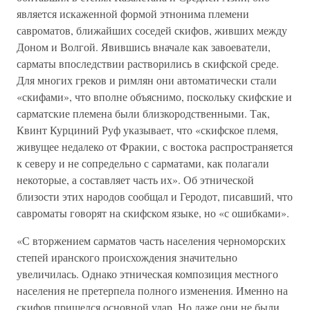
является искаженной формой этнонима племени
савроматов, ближайших соседей скифов, живших между
Доном и Волгой. Явившись вначале как завоеватели,
сарматы впоследствии растворились в скифской среде.
Для многих греков и римлян они автоматически стали
«скифами», что вполне объяснимо, поскольку скифские и
сарматские племена были близкородственными. Так,
Квинт Курциний Руф указывает, что «скифское племя,
живущее недалеко от Фракии, с востока распространяется
к северу и не сопредельно с сарматами, как полагали
некоторые, а составляет часть их». Об этнической
близости этих народов сообщал и Геродот, писавший, что
савроматы говорят на скифском языке, но «с ошибками».
«С вторжением сарматов часть населения черноморских
степей иранского происхождения значительно
увеличилась. Однако этническая композиция местного
населения не претерпела полного изменения. Именно на
скифов пришелся основной удар. Но даже они не были