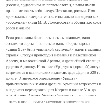
(Росией, с ударением на первом слоге!), а ваны имели
право именовать себя, следуя Иезекилю, росами. Имя
«роксоланы», следовательно, изначально выглядело как
«россоланы» (идея М. В. Ломоносова) и обозначало союз
росов и аланов.
Если роксоланы были племенем смешанным, вано-
асским, то аорсы — «чистые» ваны. Форма «арсы» —
«сыны Яра» была «визитной карточкой» ариев в дальних
странах. Отсюда происходит названия и палестинской
Арсену, и малоазийской Арсавы, и древнейшей столицы
урартов Арзишку. Название «Урарту» в форме «Урашту»
встречается в вавилонских надписях царя Дария в 520 г.
до н. э. Этническое определение «Урашту»
применительно к землям древней Армении встречается и
в надписях персидского царя Ксеркса в начале V в. до
н. э. Арсену, Арсава, Урашту (Арзишку) — топонимы,
указывающие путь возвращения сынов Яра (русов) на
←
→
Часть III ЯВЛЕНИЕ РУСИ
ГЛАВА 14 РУССКИЕ В ЭПОХУ ВЕЛИКОГО ПЕРЕСЕЛЕНИЯ НАРОДОВ
свою прародину.