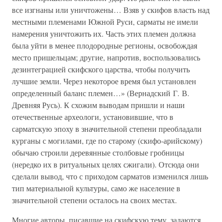
все изгнаны или уничтожены… Взяв у скифов власть над
местными племенами Южной Руси, сарматы не имели
намерения уничтожить их. Часть этих племен должна
была уйти в менее плодородные регионы, освобождая
место пришельцам; другие, напротив, воспользовались
дезинтеграцией скифского царства, чтобы получить
лучшие земли. Через некоторое время был установлен
определенный баланс племен…» (Вернадский Г. В.
Древняя Русь). К схожим выводам пришли и наши
отечественные археологи, установившие, что в
сарматскую эпоху в значительной степени преобладали
курганы с могилами, где по старому (скифо-арийскому)
обычаю строили деревянные столбовые гробницы
(нередко их в ритуальных целях сжигали). Отсюда они
сделали вывод, что с приходом сарматов изменился лишь
тип материальной культуры, само же население в
значительной степени осталось на своих местах.
Многие авторы, писавшие на скифскую тему, задаются