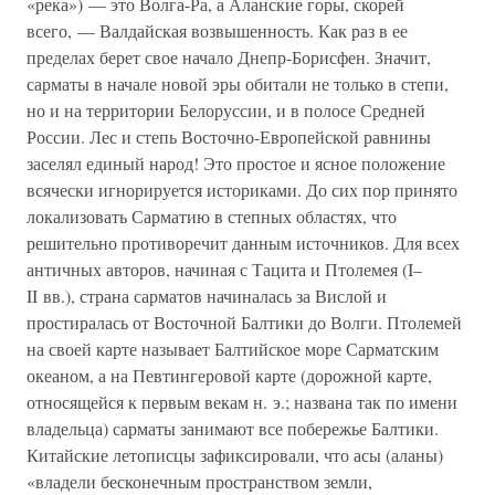
«река») — это Волга-Ра, а Аланские горы, скорей
всего, — Валдайская возвышенность. Как раз в ее
пределах берет свое начало Днепр-Борисфен. Значит,
сарматы в начале новой эры обитали не только в степи,
но и на территории Белоруссии, и в полосе Средней
России. Лес и степь Восточно-Европейской равнины
заселял единый народ! Это простое и ясное положение
всячески игнорируется историками. До сих пор принято
локализовать Сарматию в степных областях, что
решительно противоречит данным источников. Для всех
античных авторов, начиная с Тацита и Птолемея (I–
II вв.), страна сарматов начиналась за Вислой и
простиралась от Восточной Балтики до Волги. Птолемей
на своей карте называет Балтийское море Сарматским
океаном, а на Певтингеровой карте (дорожной карте,
относящейся к первым векам н. э.; названа так по имени
владельца) сарматы занимают все побережье Балтики.
Китайские летописцы зафиксировали, что асы (аланы)
«владели бесконечным пространством земли,