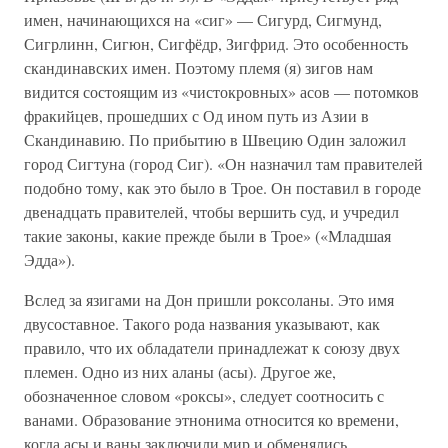
имен, начинающихся на «сиг» — Сигурд, Сигмунд,
Сигрлинн, Сигюн, Сигфёдр, Зигфрид. Это особенность
скандинавских имен. Поэтому племя (я) зигов нам
видится состоящим из «чистокровных» асов — потомков
фракийцев, прошедших с Од ином путь из Азии в
Скандинавию. По прибытию в Швецию Один заложил
город Сигтуна (город Сиг). «Он назначил там правителей
подобно тому, как это было в Трое. Он поставил в городе
двенадцать правителей, чтобы вершить суд, и учредил
такие законы, какие прежде были в Трое» («Младшая
Эдда»).
Вслед за язигами на Дон пришли роксоланы. Это имя
двусоставное. Такого рода названия указывают, как
правило, что их обладатели принадлежат к союзу двух
племен. Одно из них аланы (асы). Другое же,
обозначенное словом «роксы», следует соотносить с
ванами. Образование этнонима относится ко времени,
когда асы и ваны заключили мир и обменялись