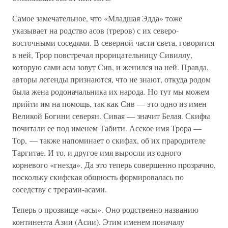
Самое замечательное, что «Младшая Эдда» тоже
указывает на родство асов (треров) с их северо-
восточными соседями. В северной части света, говорится
в ней, Трор повстречал прорицательницу Сивиллу,
которую сами асы зовут Сив, и женился на ней. Правда,
авторы легенды признаются, что не знают, откуда родом
была жена родоначальника их народа. Но тут мы можем
прийти им на помощь, так как Сив — это одно из имен
Великой Богини северян. Сивая — значит Белая. Скифы
почитали ее под именем Табити. Асское имя Трора —
Тор, — также напоминает о скифах, об их прародителе
Таргитае. И то, и другое имя выросли из одного
корневого «гнезда». Да это теперь совершенно прозрачно,
поскольку скифская общность формировалась по
соседству с трерами-асами.
Теперь о прозвище «асы». Оно родственно названию
континента Азии (Асии). Этим именем поначалу