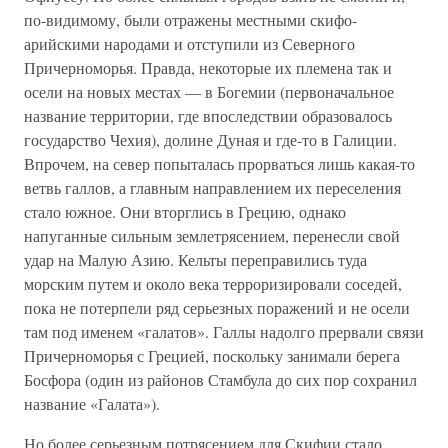
по-видимому, были отражены местными скифо-
арийскими народами и отступили из Северного
Причерноморья. Правда, некоторые их племена так и
осели на новых местах — в Богемии (первоначальное
название территории, где впоследствии образовалось
государство Чехия), долине Дуная и где-то в Галиции.
Впрочем, на север попыталась прорваться лишь какая-то
ветвь галлов, а главным направлением их переселения
стало южное. Они вторглись в Грецию, однако
напуганные сильным землетрясением, перенесли свой
удар на Малую Азию. Кельты переправились туда
морским путем и около века терроризировали соседей,
пока не потерпели ряд серьезных поражений и не осели
там под именем «галатов». Галлы надолго прервали связи
Причерноморья с Грецией, поскольку занимали берега
Босфора (один из районов Стамбула до сих пор сохранил
название «Галата»).
Но более серьезным потрясением для Скифии стало