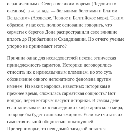
ограниченным с Севера великим морем» (Ледовитым
океаном), а «с запада — большими болотами и Блатом
Вендским» (Азовское, Черное и Балтийское моря). Таким
образом, у нас есть полное основание говорить, что
сарматы с берегов Дона распространили свое влияние
вплоть до Прибалтики и Скандинавии. Но отчего ученые
упорно не принимают этого?
Причина одна: для исследователей неясна этническая
принадлежность сарматов. Историки договорились
относить их к ираноязычным племенам, но это суть
обозначение одного непонятного феномена другим
именем. Из каких народов, известных историкам в
прежнее время, сложилась сарматская общность? Вот
вопрос, перед которым пасуют историки. В самом деле
если записывать их в наследники скифо-арийского мира,
то вроде бы будет слишком «жирно». Если же считать их
самостоятельной общностью, покинувшей
Причерноморье, то неведомой загадкой остается