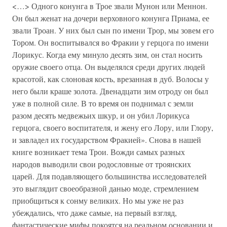
<…> Одного конунга в Трое звали Мунон или Меннон.
Он был женат на дочери верховного конунга Приама, ее
звали Троан. У них был сын по имени Трор, мы зовем его
Тором. Он воспитывался во Фракии у герцога по имени
Лорикус. Когда ему минуло десять зим, он стал носить
оружие своего отца. Он выделялся среди других людей
красотой, как слоновая кость, врезанная в дуб. Волосы у
него были краше золота. Двенадцати зим отроду он был
уже в полной силе. В то время он поднимал с земли
разом десять медвежьих шкур, и он убил Лорикуса
герцога, своего воспитателя, и жену его Лору, или Глору,
и завладел их государством Фракией». Снова в нашей
книге возникает тема Трои. Вожди самых разных
народов выводили свои родословные от троянских
царей. Для подавляющего большинства исследователей
это выглядит своеобразной данью моде, стремлением
приобщиться к сонму великих. Но мы уже не раз
убеждались, что даже самые, на первый взгляд,
фантастические мифы покоятся на реальном основании и