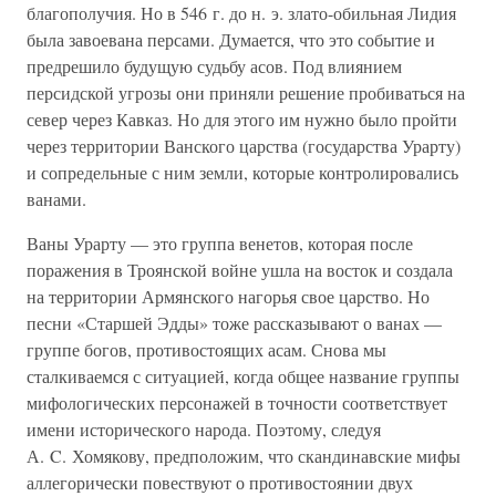
благополучия. Но в 546 г. до н. э. злато-обильная Лидия
была завоевана персами. Думается, что это событие и
предрешило будущую судьбу асов. Под влиянием
персидской угрозы они приняли решение пробиваться на
север через Кавказ. Но для этого им нужно было пройти
через территории Ванского царства (государства Урарту)
и сопредельные с ним земли, которые контролировались
ванами.
Ваны Урарту — это группа венетов, которая после
поражения в Троянской войне ушла на восток и создала
на территории Армянского нагорья свое царство. Но
песни «Старшей Эдды» тоже рассказывают о ванах —
группе богов, противостоящих асам. Снова мы
сталкиваемся с ситуацией, когда общее название группы
мифологических персонажей в точности соответствует
имени исторического народа. Поэтому, следуя
А. C. Хомякову, предположим, что скандинавские мифы
аллегорически повествуют о противостоянии двух