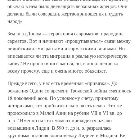
обычаю в нем было двенадцать верховных жрецов. Они
должны были совершать жертвоприношения и судить
народ».
Земли за Доном — территория савроматов, прародина
сарматов. Вот и начинают «прощупываться» связи между
лидийскими эмигрантами и сарматскими воинами. Но
вписывается ли эта миграция в реальную историческую
канву? Не просто вписывается, но, в дополнение ко
всему прочему, еще и очень многое объясняет.
Прежде всего, у нас есть временная «привязка». До
рождения Одина со времени Троянской войны сменилось
18 поколений асов. По условному счету, принятому
историками, это приблизительно шесть веков. Что же
происходило в Малой Азии на рубеже VII и VI вв. до
н. э.? Именно на этот момент приходится начало
возвышения Лидии. В 590 г. до н. э. разразилась
крупномасштабная война между Лидией и Мидией. Ее