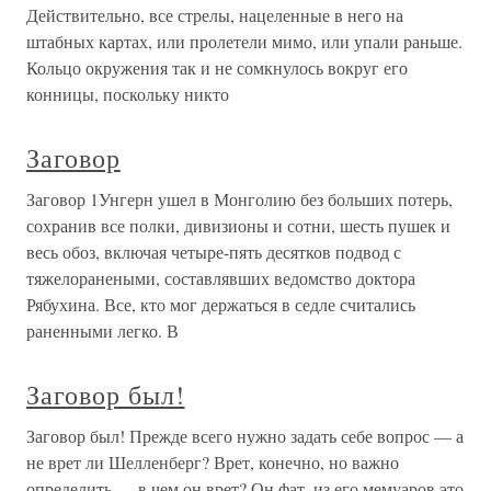
Действительно, все стрелы, нацеленные в него на
штабных картах, или пролетели мимо, или упали раньше.
Кольцо окружения так и не сомкнулось вокруг его
конницы, поскольку никто
Заговор
Заговор 1Унгерн ушел в Монголию без больших потерь,
сохранив все полки, дивизионы и сотни, шесть пушек и
весь обоз, включая четыре-пять десятков подвод с
тяжелоранеными, составлявших ведомство доктора
Рябухина. Все, кто мог держаться в седле считались
раненными легко. В
Заговор был!
Заговор был! Прежде всего нужно задать себе вопрос — а
не врет ли Шелленберг? Врет, конечно, но важно
определить — в чем он врет? Он фат, из его мемуаров это