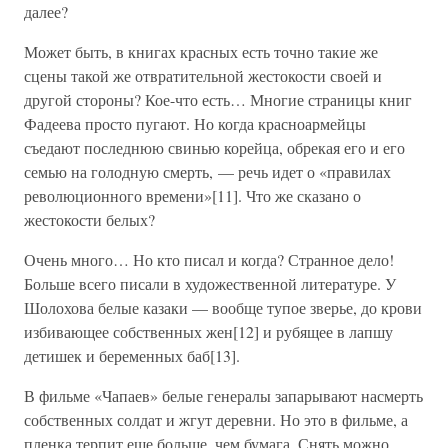
далее?
Может быть, в книгах красных есть точно такие же
сцены такой же отвратительной жестокости своей и
другой стороны? Кое-что есть… Многие страницы книг
Фадеева просто пугают. Но когда красноармейцы
съедают последнюю свинью корейца, обрекая его и его
семью на голодную смерть, — речь идет о «правилах
революционного времени»[11]. Что же сказано о
жестокости белых?
Очень много… Но кто писал и когда? Странное дело!
Больше всего писали в художественной литературе. У
Шолохова белые казаки — вообще тупое зверье, до крови
избивающее собственных жен[12] и рубящее в лапшу
детишек и беременных баб[13].
В фильме «Чапаев» белые генералы запарывают насмерть
собственных солдат и жгут деревни. Но это в фильме, а
пленка терпит еще больше, чем бумага. Снять можно