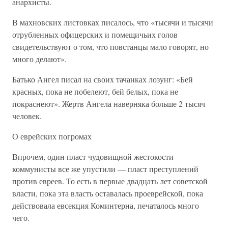
анархисты.
В махновских листовках писалось, что «тысячи и тысячи
отрубленных офицерских и помещичьих голов
свидетельствуют о том, что повстанцы мало говорят, но
много делают».
Батько Ангел писал на своих тачанках лозунг: «Бей
красных, пока не побелеют, бей белых, пока не
покраснеют». Жертв Ангела наверняка больше 2 тысяч
человек.
О еврейских погромах
Впрочем, один пласт чудовищной жестокости
коммунисты все же упустили — пласт преступлений
против евреев. То есть в первые двадцать лет советской
власти, пока эта власть оставалась проеврейской, пока
действовала евсекция Коминтерна, печаталось много
чего.