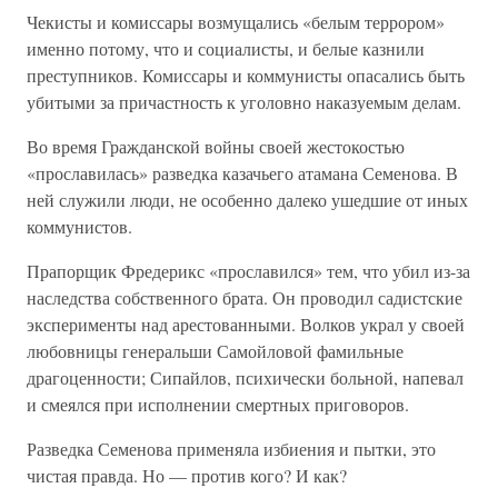
Чекисты и комиссары возмущались «белым террором»
именно потому, что и социалисты, и белые казнили
преступников. Комиссары и коммунисты опасались быть
убитыми за причастность к уголовно наказуемым делам.
Во время Гражданской войны своей жестокостью
«прославилась» разведка казачьего атамана Семенова. В
ней служили люди, не особенно далеко ушедшие от иных
коммунистов.
Прапорщик Фредерикс «прославился» тем, что убил из-за
наследства собственного брата. Он проводил садистские
эксперименты над арестованными. Волков украл у своей
любовницы генеральши Самойловой фамильные
драгоценности; Сипайлов, психически больной, напевал
и смеялся при исполнении смертных приговоров.
Разведка Семенова применяла избиения и пытки, это
чистая правда. Но — против кого? И как?