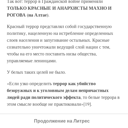
Так вот: террор в Гражданской войне применяли
ТОЛЬКО КРАСНЫЕ И АНАРХИСТЫ МАХНО И
РОГОВА (на Алтае)
.
Красный террор представлял собой государственную
политику, нацеленную на истребление определенных
слоев населения и запугивание остальных. Красные
сознательно уничтожали ведущий слой нации с тем,
чтобы на его место поставить низы общества,
управляемые ленинцами.
У белых таких целей не было.
террор как убийство
«Если узко определить
безоружных и к уголовным делам непричастных
людей ради политического эффекта
, то белые террора в
этом смысле вообще не практиковали»[19].
Красный террор был фактически частью режима
Продолжение на Литрес
геноцида.