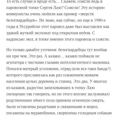
То есть случаи и вроде есть… Скажем, сожгли ведь в
паровозной топке Сергея Лазо? Сожгли! Эту историю
коммунисты очень любили как пример «зверств
белогвардейцев». Не знаю, как сейчас, но еще в 1980-е
годы в Уссурийске этот паровоз даже был выставлен как
эдакий жуткий экспонат под открытым небом. С
надписью: мол, в топке именно этого паровоза и сожгли.
Но только давайте уточним: белогвардейцы тут вообще
ни при чем. Это раз. А казаки… казаки поймали не
агитатора с чистыми глазами интеллигентного мальчика.
Попался матерый уголовник, отряд (или все-таки банда?)
которого прославилась как раз сожжением живьем
населения целых деревень и станиц. Это два. У многих
из казаков, радостно запихивавших в топку Лазо
(нехорошо так говорить, но он этого вполне заслуживал)
родственники обоего пола приняли огненную смерть,
были оставлены раздетыми и связанными в мороз,
посажены на муравейники, скормлены голодным собакам