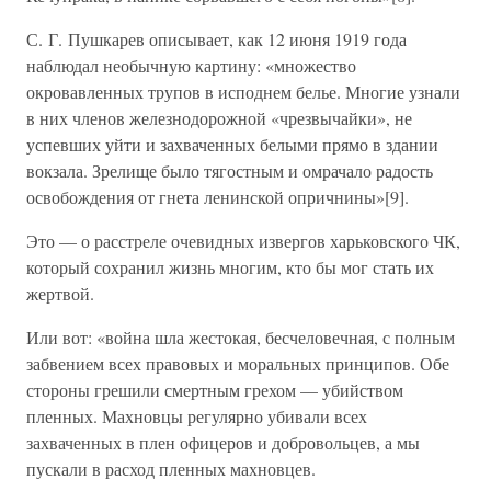
С. Г. Пушкарев описывает, как 12 июня 1919 года
наблюдал необычную картину: «множество
окровавленных трупов в исподнем белье. Многие узнали
в них членов железнодорожной «чрезвычайки», не
успевших уйти и захваченных белыми прямо в здании
вокзала. Зрелище было тягостным и омрачало радость
освобождения от гнета ленинской опричнины»[9].
Это — о расстреле очевидных извергов харьковского ЧК,
который сохранил жизнь многим, кто бы мог стать их
жертвой.
Или вот: «война шла жестокая, бесчеловечная, с полным
забвением всех правовых и моральных принципов. Обе
стороны грешили смертным грехом — убийством
пленных. Махновцы регулярно убивали всех
захваченных в плен офицеров и добровольцев, а мы
пускали в расход пленных махновцев.