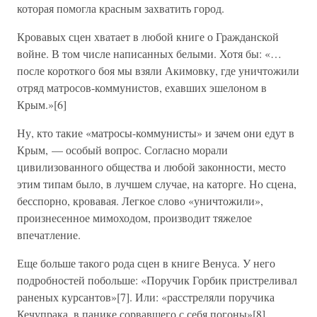
которая помогла красным захватить город.
Кровавых сцен хватает в любой книге о Гражданской
войне. В том числе написанных белыми. Хотя бы: «…
после короткого боя мы взяли Акимовку, где уничтожили
отряд матросов-коммунистов, ехавших эшелоном в
Крым.»[6]
Ну, кто такие «матросы-коммунисты» и зачем они едут в
Крым, — особый вопрос. Согласно морали
цивилизованного общества и любой законности, место
этим типам было, в лучшем случае, на каторге. Но сцена,
бесспорно, кровавая. Легкое слово «уничтожили»,
произнесенное мимоходом, производит тяжелое
впечатление.
Еще больше такого рода сцен в книге Венуса. У него
подробностей побольше: «Поручик Горбик пристреливал
раненых курсантов»[7]. Или: «расстреляли поручика
Кечупрака, в панике сорвавшего с себя погоны»[8].