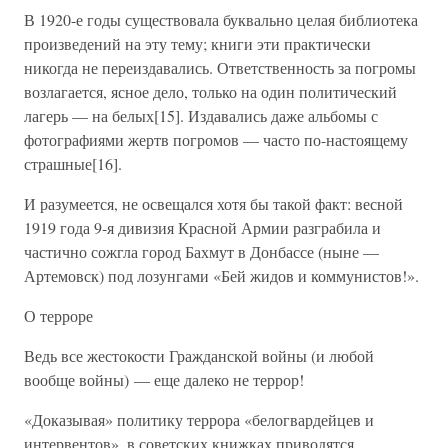
В 1920-е годы существовала буквально целая библиотека
произведений на эту тему; книги эти практически
никогда не переиздавались. Ответственность за погромы
возлагается, ясное дело, только на один политический
лагерь — на белых[15]. Издавались даже альбомы с
фотографиями жертв погромов — часто по-настоящему
страшные[16].
И разумеется, не освещался хотя бы такой факт: весной
1919 года 9-я дивизия Красной Армии разграбила и
частично сожгла город Бахмут в Донбассе (ныне —
Артемовск) под лозунгами «Бей жидов и коммунистов!».
О терроре
Ведь все жестокости Гражданской войны (и любой
вообще войны) — еще далеко не террор!
«Доказывая» политику террора «белогвардейцев и
интервентов», в советских книжках приводятся