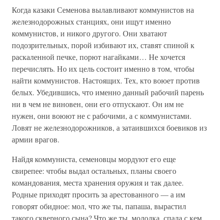
Когда казаки Семенова вылавливают коммунистов на
железнодорожных станциях, они ищут именно
коммунистов, и никого другого. Они хватают
подозрительных, порой избивают их, ставят спиной к
раскаленной печке, порют нагайками… Не хочется
перечислять. Но их цель состоит именно в том, чтобы
найти коммунистов. Настоящих. Тех, кто воюет против
белых. Убедившись, что именно данный рабочий парень
ни в чем не виновен, они его отпускают. Он им не
нужен, они воюют не с рабочими, а с коммунистами.
Ловят не железнодорожников, а затаившихся боевиков из
армии врагов.
Найдя коммуниста, семеновцы мордуют его еще
свирепее: чтобы выдал остальных, планы своего
командования, места хранения оружия и так далее.
Родные приходят просить за арестованного — а им
говорят обидное: мол, что же ты, папаша, вырастил
такого скверного сына? Что же ты, молодка, спала с кем