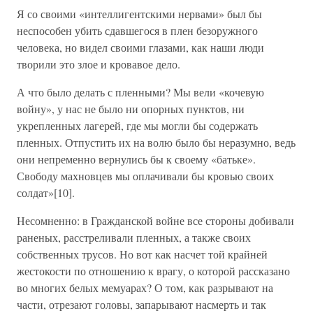
Я со своими «интеллигентскими нервами» был бы
неспособен убить сдавшегося в плен безоружного
человека, но видел своими глазами, как наши люди
творили это злое и кровавое дело.
А что было делать с пленными? Мы вели «кочевую
войну», у нас не было ни опорных пунктов, ни
укрепленных лагерей, где мы могли бы содержать
пленных. Отпустить их на волю было бы неразумно, ведь
они непременно вернулись бы к своему «батьке».
Свободу махновцев мы оплачивали бы кровью своих
солдат»[10].
Несомненно: в Гражданской войне все стороны добивали
раненых, расстреливали пленных, а также своих
собственных трусов. Но вот как насчет той крайней
жестокости по отношению к врагу, о которой рассказано
во многих белых мемуарах? О том, как разрывают на
части, отрезают головы, запарывают насмерть и так