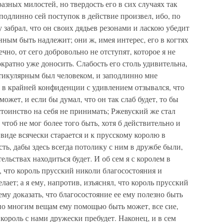
азных милостей, но твердость его в сих случаях так
н подлинно сей поступок в действие произвел, ибо, по
у забрал, что он своих дядьев резонами и ласкою убедит
нным быть надлежит; они ж, имея интерес, его в когтях
чно, от сего добровольно не отступят, которое я не
кратно уже доносить. Слабость его столь удивительна,
артикулярным был человеком, и заподлинно мне
 в крайней конфиденции с удивлением отзывался, что
ожет, и если бы думал, что он так слаб будет, то бы
тоинство на себя не принимать; Ржевуский же стал
тоб не мог более того быть, хотя б действительно и
виде всячески старается и к прусскому королю в
ть, дабы здесь всегда потолику с ним в дружбе были,
ельствах находиться будет. И об сем я с королем в
, что король прусский николи благосостояния и
ает; а я ему, напротив, изъяснял, что король прусский
ему доказать, что благосостояние ее ему полезно быть
 по многим вещам ему помощью быть может, все сие,
 король с нами дружески пребудет. Наконец, и в сем