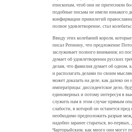
епископам, чтоб они не притесняли бо
подобные письма не имели никакого д
конфирмации привилегий православным
полное удовлетворение, стал колебатьс
Ввиду этих колебаний короля, которы
писал Репнину, что предложение Пото
заслуживает полного внимания; из пос
думает об удовлетворении русских тр
делам, что фамилия думает об одном, к
и располагать делами по своим мыслям
может доказать на деле, как далеко о
императрицы: диссидентское дело, буд
единоверных и потому интересуя в выс
служить нам в этом случае прямым оп
слабости, в которой он останется пред
необходимо предположить разрыв межд
надобно заранее стараться, во-первых,
Чарторыйским, как много они могут по