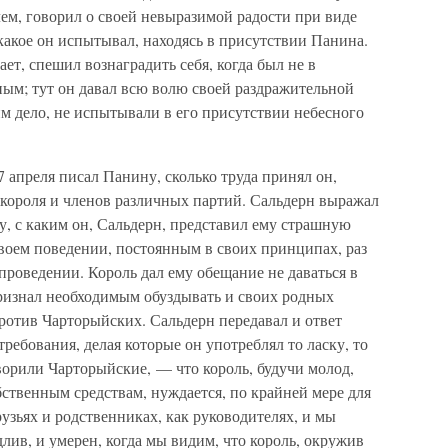
ем, говорил о своей невыразимой радости при виде
какое он испытывал, находясь в присутствии Панина.
ет, спешил вознаградить себя, когда был не в
ным; тут он давал всю волю своей раздражительной
им дело, не испытывали в его присутствии небесного
7 апреля писал Панину, сколько труда принял он,
 короля и членов различных партий. Сальдерн выражал
ну, с каким он, Сальдерн, представил ему страшную
воем поведении, постоянным в своих принципах, раз
роведении. Король дал ему обещание не даваться в
признал необходимым обуздывать и своих родных
против Чарторыйских. Сальдерн передавал и ответ
ребования, делая которые он употреблял то ласку, то
ворили Чарторыйские, — что король, будучи молод,
ственным средствам, нуждается, по крайней мере для
рузьях и родственниках, как руководителях, и мы
длив, и умерен, когда мы видим, что король, окружив