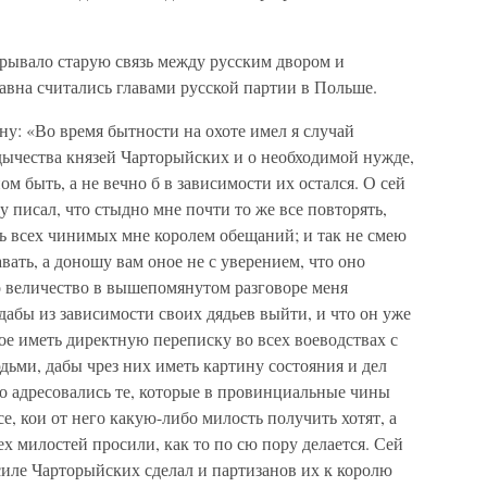
орывало старую связь между русским двором и
авна считались главами русской партии в Польше.
ну: «Во время бытности на охоте имел я случай
адычества князей Чарторыйских и о необходимой нужде,
ом быть, а не вечно б в зависимости их остался. О сей
ву писал, что стыдно мне почти то же все повторять,
ь всех чинимых мне королем обещаний; и так не смею
давать, а доношу вам оное не с уверением, что оно
го величество в вышепомянутом разговоре меня
 дабы из зависимости своих дядьев выйти, и что он уже
е иметь директную переписку во всех воеводствах с
ми, дабы чрез них иметь картину состояния и дел
о адресовались те, которые в провинциальные чины
е, кои от него какую-либо милость получить хотят, а
х милостей просили, как то по сю пору делается. Сей
силе Чарторыйских сделал и партизанов их к королю