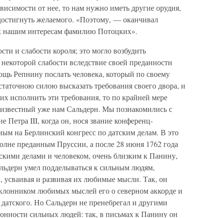
ависимости от нее, то нам нужно иметь другие орудия,
достигнуть желаемого. «Поэтому, — оканчивал
к нашим интересам фамилию Потоцких».
сти и слабости короля; это могло возбудить
л некоторой слабости вследствие своей преданности
ощь Репнину послать человека, который по своему
остаточною силою высказать требования своего двора, и
ких исполнить эти требования, то по крайней мере
л известный уже нам Сальдерн. Мы познакомились с
 Петра III, когда он, нося звание конференц-
ым на Берлинский конгресс по датским делам. В это
полне преданным Пруссии, а после 28 июня 1762 года
кими делами и человеком, очень близким к Панину,
альдерн умел подделываться к сильным людям,
, усваивая и развивая их любимые мысли. Так, он
клонником любимых мыслей его о северном аккорде и
 датского. Но Сальдерн не пренебрегал и другими
онности сильных людей: так, в письмах к Панину он