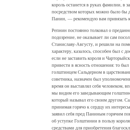
король останется в руках фамилии, в з
посредством которых можно было бы 
Панин, — рекомендую вам привязать 
Репнин постоянно толковал о преданно
подозрение, не оказывает ли сам посо
Станиславу-Августу, и решили на пом
характеру, казалось, способен был с д
если не заставить короля и Чарторыйс
привести в ясность отношения: то бы
голштинцем Сальдерном в царствование
советника, назначен был уполномоченн
время он выставлял себя человеком, в
мы видим его заведывающим голштинс
который называл его своим другом. С
принимая горячо к сердцу их интересы
заявил себя пред Паниным горячим по
об уступке Голштинии в пользу короля
средствами для приобретения благоскл