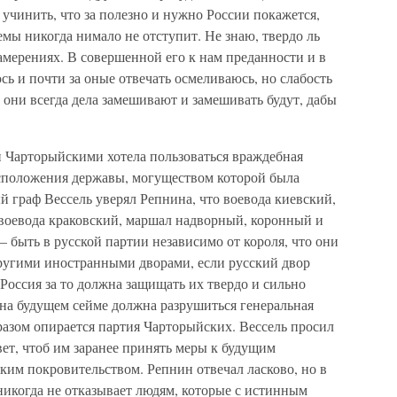
о учинить, что за полезно и нужно России покажется,
темы никогда нимало не отступит. Не знаю, твердо ль
амерениях. В совершенной его к нам преданности и в
ь и почти за оные отвечать осмеливаюсь, но слабость
а они всегда дела замешивают и замешивать будут, дабы
 Чарторыйскими хотела пользоваться враждебная
асположения державы, могуществом которой была
 граф Вессель уверял Репнина, что воевода киевский,
 воевода краковский, маршал надворный, коронный и
 быть в русской партии независимо от короля, что они
 другими иностранными дворами, если русский двор
 Россия за то должна защищать их твердо и сильно
 на будущем сейме должна разрушиться генеральная
разом опирается партия Чарторыйских. Вессель просил
вет, чтоб им заранее принять меры к будущим
ким покровительством. Репнин отвечал ласково, но в
никогда не отказывает людям, которые с истинным