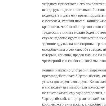
усердием прибегают к его покровитель
всегда руководили политикою России;
подождать и дать ему время подумать и
с Весселем, Репнин писал Панину: «Е
крайности, чтоб особо партию свою со
трудности учинить можно будет по ве
случае надобно будет и письменно их о
здешние друзья, на все стороны верте
оскорблением о сем cпocoбе говорю, и
который, конечно, предан нам, но на 
чрезмерной его слабости, коей мы стол
Репнин напрасно употребил выражени
противодействовать Чарторыйским, оп
успеха диссидентского дела. Конисски
в его пользу два мемориала польскому 
не хочет оказать ему удовлетворения,
Чарторыйский, канцлер литовский: он 
королевского универсала, а надобно т