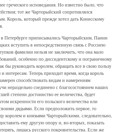
лее греческого исповедания. Но известно было, что
ействия; тот же Чарторыйский сопротивлялся
. Король, который прежде хотел дать Конисскому
я.
е в Петербурге приписывались Чарторыйским, Панин
цких вступить в непосредственную связь с Россиею
тупков фамилии нельзя не заключить, что она мало
ебований, особенно по диссидентскому и пограничному
ак бы руководить королем, обращать все в свою пользу
 и интересам. Теперь приходит время, когда король
н намерен способствовать видам и намерениям
учи нераздельно соединено с благосостоянием наших
шей степени достоинство ее величества, будет
ытом искренности его польского величества или
 своими дядьями. Если предположить первое, то
у королем и князьями Чарторыйскими, следовательно,
 доставить ему другую опору и, во-вторых, показать
терять, лишась русского покровительства. Если же