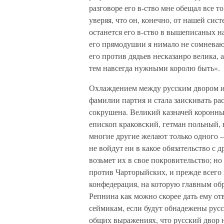
разговоре его в-ство мне обещал все т
уверяя, что он, конечно, от нашей сис
останется его в-ство в вышеписаных н
его прямодушии я нимало не сомневаюс
его против дядьев несказанро велика, 
тем навсегда нужными королю быть».
Охлаждением между русским двором и
фамилии партия и стала заискивать р
сокрушена. Великий казначей коронный
епископ краковский, гетман польный,
многие другие желают только одного —
не войдут ни в какое обязательство с
возьмет их в свое покровительство; но
против Чарторыйских, и прежде всего
конфедерация, на которую главным об
Репнина как можно скорее дать ему от
сеймикам, если будут обнадежены русс
общих выражениях, что русский двор 