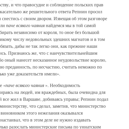
ству, и что правосудие и соблюдение польских прав
 касательно же решительного ответа Репнин просил
 снестись с своим двором. Извещая об этом разговоре
сли
паче всякого чаяния
найдемся мы в той самой
бирать независимо от короля, то оное без большой
ликому числу недовольных здешних магнатов и в том
бязать, дабы не так легко они, как прежние наши
лись. Признаюсь же, что с наичувствительнейшим
бо оный нанесет несказанное неудовольствие королю,
сию преданность, по несчастию, считать неможно по
ько уже доказательств имели».
е «
паче всякого чаяния
». Необходимость
ираясь на людей, им враждебных, была очевидна для
й все жил в Варшаве, добиваясь управы; Репнин подал
министерству, что сделал, заметив, что министерство
 а виновником этого нежелания оказывался
настаивал, что в этом деле не нужно издавать
олько разослать министерские письма по униатским