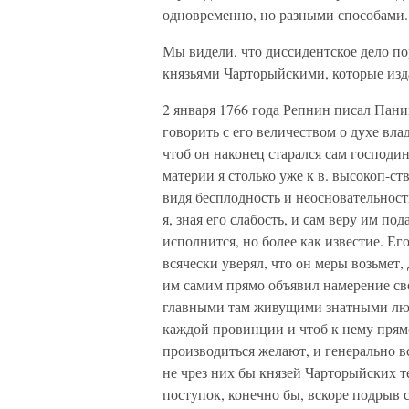
одновременно, но разными способами.
Мы видели, что диссидентское дело п
князьями Чарторыйскими, которые изд
2 января 1766 года Репнин писал Пани
говорить с его величеством о духе вл
чтоб он наконец старался сам господин
материи я столько уже к в. высокоп-ст
видя бесплодность и неосновательност
я, зная его слабость, и сам веру им по
исполнится, но более как известие. Е
всячески уверял, что он меры возьмет,
им самим прямо объявил намерение сво
главными там живущими знатными людь
каждой провинции и чтоб к нему прям
производиться желают, и генерально вс
не чрез них бы князей Чарторыйских те
поступок, конечно бы, вскоре подрыв 