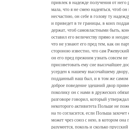
привлек в надежде получения от него р
мала, что я не смею надеяться, чтоб о
несчастию, он себе в голову ту надежд
и приведет в те границы, в коих подда
держат, чтоб самовластными быть, коне
оставил его величеству прямо и неодно
что не узнают его пред тем, как он п
стороною известно, что сам Ржевуский
он его пред прежним узнать совсем не м
присоветовать ему сие высочайшее дос
усерден к нашему высочайшему двору, ч
подданный наш был, и в том же самом 
доброе поведение здешний двор привес
поколику он с нами в дружеских обязат
разговоре говорил, который утверждал
некоторого активитета Польше не пожел
на то согласится, если Польша захочет 
может чрез союз с нею, в котором она
разумеется, поколь и сколько прусский