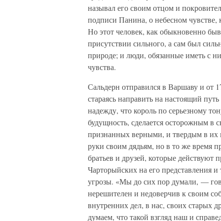
называл его своим отцом и покровител
подписи Панина, о небесном чувстве, 
Но этот человек, как обыкновенно быва
присутствии сильного, а сам был силь
природе; и люди, обязанные иметь с н
чувства.
Сальдерн отправился в Варшаву и от 1
стараясь направить на настоящий путь
надежду, что король по серьезному то
будущность, сделается осторожным в с
признанных верными, и твердым в их п
руки своим дядьям, но в то же время 
братьев и друзей, которые действуют 
Чарторыйских на его представления и т
угрозы. «Мы до сих пор думали, — го
нерешителен и недоверчив к своим соб
внутренних дел, в нас, своих старых д
думаем, что такой взгляд наш и справе