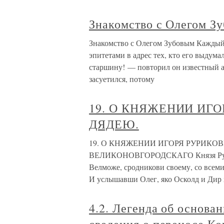
Знакомство с Олегом З
Знакомство с Олегом Зубовым Каждый
эпитетами в адрес тех, кто его выдума
старшину! — повторил он известный ар
засуетился, потому
19. О КНЯЖЕНИИ ИГ
ДЯДЕЮ.
19. О КНЯЖЕНИИ ИГОРЯ РУРИКО
ВЕЛИКОНОВГОРОДСКАГО Князя Рурика
Велможе, сродникови своему, со всем
И услышавши Олег, яко Осколд и Дир
4.2. Легенда об основа