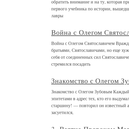
обратить внимание и на ту, которая 
первого учебника по истории, вышедш
лавры
Война с Олегом Святос
Война с Олегом Святославичем Вражда
братьями, Святославичами, но еще ху
себя от соединенных сил Святославичей
стремился посадить
Знакомство с Олегом З
Знакомство с Олегом Зубовым Каждый
эпитетами в адрес тех, кто его выдума
старшину! — повторил он известный ар
засуетился,