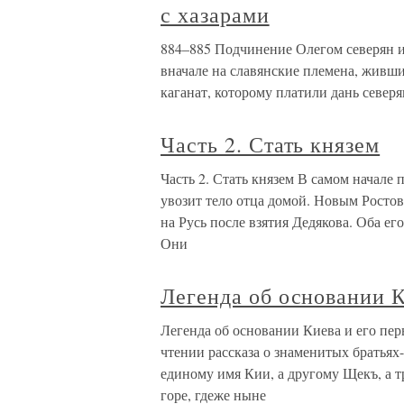
с хазарами
884–885 Подчинение Олегом северян и
вначале на славянские племена, живши
каганат, которому платили дань север
Часть 2. Стать князем
Часть 2. Стать князем В самом начале
увозит тело отца домой. Новым Ростов
на Русь после взятия Дедякова. Оба ег
Они
Легенда об основании К
Легенда об основании Киева и его пер
чтении рассказа о знаменитых братьях
единому имя Кии, а другому Щекъ, а т
горе, гдеже ныне