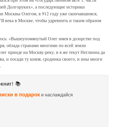
язей Долгоруких», а последующие историки
ии Москвы Олегом, в 912 году уже скончавшимся,
I века в Москве, чтобы удревнить и таким образом
лось: «Вышеупомянутый Олег имея в дозорстве под
ря, облада странами многими по всей земли
ег прииде на Москву-реку, в я же текут Неглинна да
ва, и посади ту князя, сродника своего, и ины многи
.
книг! 📚
писки в подарок
и наслаждайся