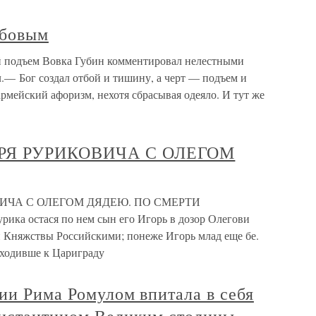
убовым
 подъем Вовка Губин комментировал нелестными
л.— Бог создал отбой и тишину, а черт — подъем и
мейский афоризм, нехотя сбрасывая одеяло. И тут же
ОРЯ РУРИКОВИЧА С ОЛЕГОМ
ВИЧА С ОЛЕГОМ ДЯДЕЮ. ПО СМЕРТИ
 остася по нем сын его Игорь в дозор Олегови
и Княжствы Российскими; понеже Игорь млад еще бе.
 ходивше к Цариграду
нии Рима Ромулом впитала в себя