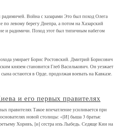
 радимичей. Война с хазарами Это был поход Олега
е по левому берегу Днепра, а потом на Хазарский
яне и радимичи. Поход этот был типичным набегом
 похода умирает Борис Ростовский. Дмитрий Борисович
ским князем становится Глеб Василькович. Он уезжает
о сына остаются в Орде, продолжая воевать на Кавказе.
иева и его первых правителях
вых правителях Такое впечатление усиливается при
-основателях новой столицы: «[И] быша 3 братья:
ретьему Хоривъ, [и] сестра ихъ Лыбедь. Седяще Кии на