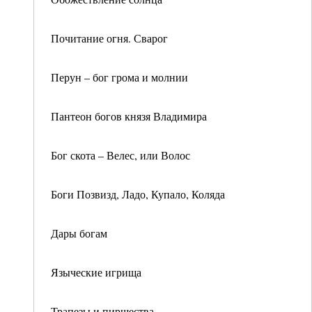
Почитание огня. Сварог
Перун – бог грома и молнии
Пантеон богов князя Владимира
Бог скота – Велес, или Волос
Боги Позвизд, Ладо, Купало, Коляда
Дары богам
Языческие игрища
Трапезы и пиршества