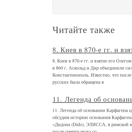
Читайте также
8. Киев в 870-е гг. и вз
8. Киев в 870-е гг. и взятие его Олег
в 860 г. Аскольд и Дир объединили си
Константинополь. Известно, что после 
русских была обращена в
11. Легенда об основа
11. Легенда об основании Карфагена 
обсудим историю основания Карфагена
«Дидона (Dido), ЭЛИССА, в римской 
после смерти мужа со