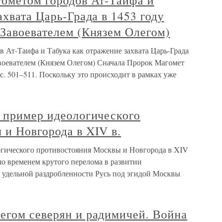
гометом городов Ат-Таифа и
ахвата Царь-Града в 1453 году
Завоевателем (Князем Олегом)
 Ат-Таифа и Табука как отражение захвата Царь-Града
авоевателем (Князем Олегом) Сначала Пророк Магомет
. 501–511. Поскольку это происходит в рамках уже
– пример идеологического
и Новгорода в XIV в.
огического противостояния Москвы и Новгорода в XIV
ло временем крутого перелома в развитии
а удельной раздробленности Русь под эгидой Москвы
егом северян и радимичей. Война