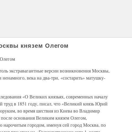
Москвы князем Олегом
 Олегом
столь экстравагантные версии возникновения Москвы,
 ненамного, века на два-три, «состарить» матушку-
следования «О Великих князьях, современных началу
 труд в 1851 году, писал, что «Великий князь Юрий
руким, во время шествия из Киева во Владимир
 после основания Великим князем Олегом,
 нарочитым городом, именуя сей город Москва, по
лся при этом на «Государственном акте 1, части