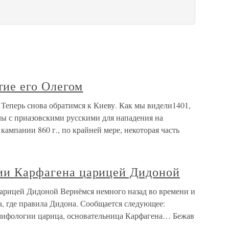
ятие его Олегом
ом Теперь снова обратимся к Киеву. Как мы видели1401,
лы с приазовскими русскими для нападения на
кампании 860 г., по крайней мере, некоторая часть
нии Карфагена царицей Дидоной
царицей Дидоной Вернёмся немного назад во времени и
, где правила Дидона. Сообщается следующее:
мифологии царица, основательница Карфагена… Бежав