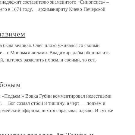
принадлежит составителю знаменитого «Синопсиса» –
его в 1674 году, – архимандриту Киево-Печерской
лавичем
 была великая. Олег плохо уживался со своими
же – с Мономаховичами. Владимир, дабы обезопасить
, пытался разделить их земли своими, то есть
убовым
 «Подъем!» Вовка Губин комментировал нелестными
л.— Бог создал отбой и тишину, а черт — подъем и
мейский афоризм, нехотя сбрасывая одеяло. И тут же