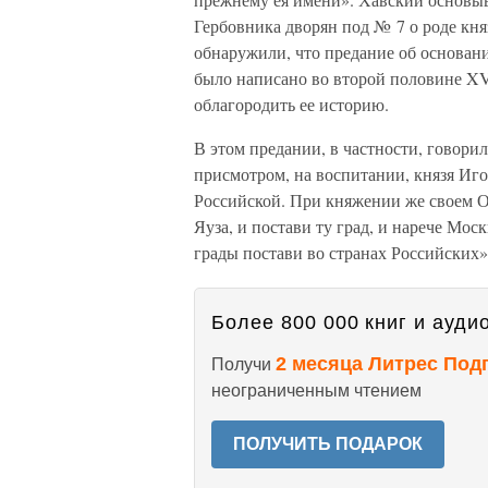
Гербовника дворян под № 7 о роде кн
обнаружили, что предание об основан
было написано во второй половине XVI
облагородить ее историю.
В этом предании, в частности, говори
присмотром, на воспитании, князя Иго
Российской. При княжении же своем Ол
Яуза, и постави ту град, и нарече Моск
грады постави во странах Российских»
Более 800 000 книг и аудио
2 месяца Литрес Под
Получи
неограниченным чтением
ПОЛУЧИТЬ ПОДАРОК