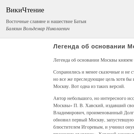
ВикиЧтение
Восточные славяне и нашествие Батыя
Балязин Вольдемар Николаевич
Легенда об основании 
Легенда об основании Москвы князем
Сохранились и менее сказочные и не 
но все же преследующие цель хотя бы и
Москву. Вот одна из таких версий.
Автор небольшого, но интересного ис
Москвы» П. В. Хавский, издавший свой
Владимирович, проименованный Долго
обновил первый Москву, запустевшую
блюстителем Игоревым, и учинил оную
прежнему ея имени». Хавский основыва