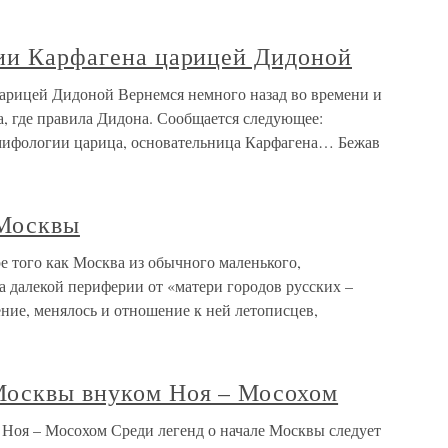
нии Карфагена царицей Дидоной
царицей Дидоной Вернемся немного назад во времени и
, где правила Дидона. Сообщается следующее:
мифологии царица, основательница Карфагена… Бежав
 Москвы
 того как Москва из обычного маленького,
а далекой периферии от «матери городов русских –
ение, менялось и отношение к ней летописцев,
Москвы внуком Ноя – Мосохом
Ноя – Мосохом Среди легенд о начале Москвы следует