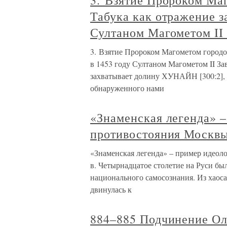
3. Взятие Пророком Ма
Табука как отражение з
Султаном Магометом II 
3. Взятие Пророком Магометом городов
в 1453 году Султаном Магометом II З
захватывает долину ХУНАЙН [300:2], с
обнаруженного нами
«Знаменская легенда» 
противостояния Москвы 
«Знаменская легенда» – пример идеол
в. Четырнадцатое столетие на Руси бы
национального самосознания. Из хаос
двинулась к
884–885 Подчинение Ол