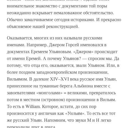
внимательное знакомство с документами той поры
неожиданно вскрывает немаловажное обстоятельство.
Обычно замалчиваемое сегодня историками. И прекрасно
объясняемое нашей реконструкцией.
Оказывается, многих из них называли русскими
именами. Например, Джером Горсей именовался в
документах Еремеем Ульяновым. «Джером» происходит
от имени Еремей. А почему Ульянов? — спросим мы. Да
потому, что отца его, оказывается, звали Ульяном. Или, в
более позднем западноевропейском произношении,
Вильямом. В далекие XIV–XVI века русское имя Ульян,
принесенное на туманные берега Альбиона вместе с
завоевателями «монголами» = великими, превратилось
потом в местном (островном) произношении в Вильям.
То есть в William. Которое, кстати, до сих пор
произносится у англичан как «Уильям». То есть все тот
же русский Ульян. Напомним, что звуки М и Н легко
переходили друг в друга.