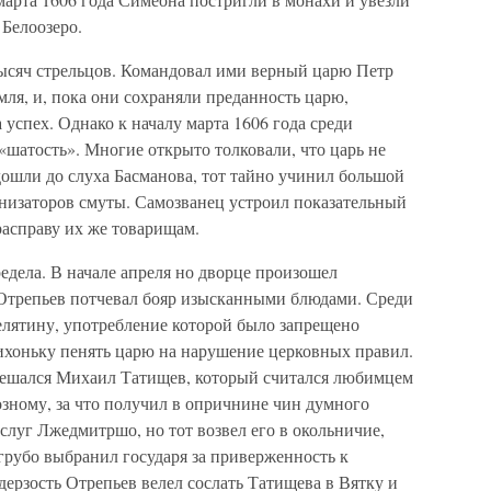
Белоозеро.
тысяч стрельцов. Командовал ими верный царю Петр
ля, и, пока они сохраняли преданность царю,
 успех. Однако к началу марта 1606 года среди
«шатость». Многие открыто толковали, что царь не
ошли до слуха Басманова, тот тайно учинил большой
ганизаторов смуты. Самозванец устроил показательный
расправу их же товарищам.
едела. В начале апреля но дворце произошел
Отрепьев потчевал бояр изысканными блюдами. Среди
елятину, употребление которой было запрещено
хоньку пенять царю на нарушение церковных правил.
 вмешался Михаил Татищев, который считался любимцем
зному, за что получил в опричнине чин думного
слуг Лжедмитршо, но тот возвел его в окольничие,
 грубо выбранил государя за приверженность к
дерзость Отрепьев велел сослать Татищева в Вятку и