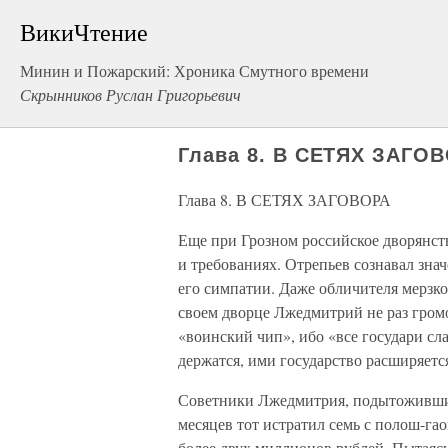
ВикиЧтение
Минин и Пожарский: Хроника Смутного времени
Скрынников Руслан Григорьевич
Глава 8. В СЕТЯХ ЗАГО
Глава 8. В СЕТЯХ ЗАГОВОРА
Еще при Грозном российское дворянст
и требованиях. Отрепьев сознавал зна
его симпатии. Даже обличителя мерзко
своем дворце Лжедмитрий не раз громо
«воинский чип», ибо «все государи с
держатся, ими государство расширяется
Советники Лжедмитрия, подытожившие 
месяцев тот истратил семь с полош-га
более двух миллионов рублей. Пытаясь