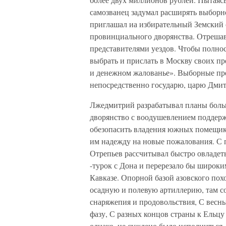
самозванец задумал расширять выборн
приглашал иа избирательный Земский 
провинциального дворянства. Отрешав
представителями уездов. Чтобы полнос
выбрать и прислать в Москву своих п
и денежном жалованье». Выборные пре
непосредственно государю, царю Дми
Лжедмитрий разрабатывал планы больш
дворянство с воодушевлением поддер
обезопасить владения южных помещик
им надежду на новые пожалования. С 
Отрепьев рассчитывал быстро овладет
-турок с Дона и перерезало бы широк
Кавказе. Опорной базой азовского пох
осадную и полевую артиллерию, там с
снаряжепия и продовольствия, С весн
фазу, С разных концов страны к Ельц
однако, не суждено было исполниться.