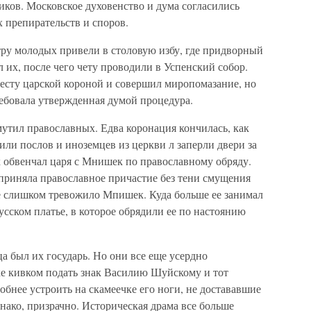
иков. Московское духовенство и дума согласились
 препирательств и споров.
тру молодых привели в столовую избу, где придворный
их, после чего чету проводили в Успенский собор.
есту царской короной и совершил миропомазание, но
требовала утвержденная думой процедура.
утил православных. Едва коронация кончилась, как
ли послов и иноземцев из церкви л заперли двери за
х обвенчал царя с Мнишек по православному обряду.
 приняла православное причастие без тени смущения
е слишком тревожило Мпишек. Куда больше ее занимал
усском платье, в которое обрядили ее по настоянию
а был их государь. Но они все еще усердно
е кивком подать знак Василию Шуйскому и тот
обнее устроить на скамеечке его ноги, не достававшие
нако, призрачно. Историческая драма все больше