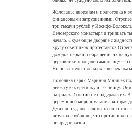
Жалованье дворянам и подготовка к в
финансовыми затруднениями, Отрепьев 
три тысячи рублей у Иосифо-Волоколам
Велозерского монастыря и тридцать ты
начало. Скудеющие дворяпе с жадност
кругу советпиков-протестантов Отреп
доходов церкви и обращения нх на ну
церковники прощали самозванцу его п
Но посягательство на их кошелек ока
Помолвка царя с Мариной Мнишек под
невесту как еретичку и язычницу. Они
патриарх Игнатий не поддержал их. В 
церемонией миропомазания, которая до
Дмитрию удалось сломить сопротивлени
иезуиты сообщили, что противники цар
не предан казни.