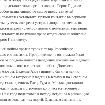
о-представнтотные органы дворян. Борис Годунов
собор назначенных им самим представителей
 пояыталея установить прямой контакт с выборными
тью учесть интересы уездных дворян, он велел, им
редставителей «с челобитными о поместном верстании
дставители получили право отдать свои челобитные
трию Ивановичу.
ой войны против турок и татар. Российское
жало его замыслы. Продвижение на юг.должно было
ов от продолжавшихся нападений кочевников и давало
помощью своего союзника - войска Донского -
ь Азовом. Падение Азова привело бы к изгнанию
им клином татарские владения в Крыму и на Северном
ода стала крепость Елец. Туда из Москвы доставили
оздали склады с огромным количеством военного
ы 1606 года подготовка к походу вступила в решающую
у шли отряды ратных людей. Замыслам самозванца,