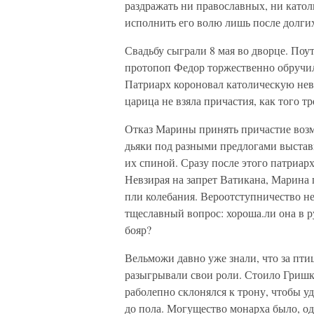
раздражать ни православных, ни катол
исполнить его волю лишь после долгих
Свадьбу сыграли 8 мая во дворце. Поу
протопоп Федор торжественно обручил 
Патриарх короновал католическую нев
царица не взяла причастия, как того 
Отказ Марины принять причастие возм
дьяки под разными предлогами выстави
их спиной. Сразу после этого патриар
Невзирая на запрет Ватикана, Марина
пли колебания. Вероотступничество н
тщеславный вопрос: хороша.ли она в р
бояр?
Вельможи давно уже знали, что за птиц
разыгрывали свои роли. Стоило Гришк
раболепно склонялся к трону, чтобы уд
до пола. Могущество монарха было, од