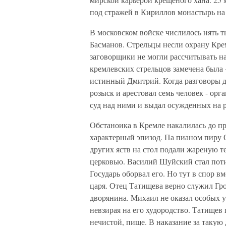
под стражей в Кириллов монастырь на 
В московском войске числилось нять 
Басманов. Стрельцы несли охрану Крем
заговорщики не могли рассчитывать на
кремлевских стрельцов замечена была 
истинный Дмитрий. Когда разговоры д
розыск и арестовал семь человек - ор
суд над ними и выдал осужденных на 
Обстаноика в Кремле накалилась до пр
характерный эпизод. Па пианом пиру 
других яств на стол подали жареную т
церковью. Василий Шуйский стал поти
Государь оборвал его. Но тут в спор
царя. Отец Татищева верно служил Гро
дворянина. Михаил не оказал особых у
невзирая на его худородство. Татищев
нечистой, пище. В наказание за такую 