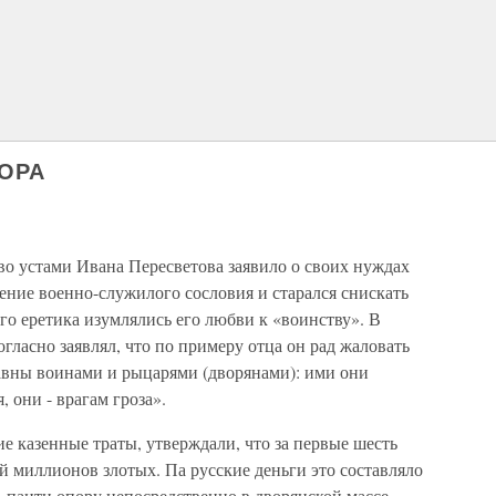
ВОРА
во устами Ивана Пересветова заявило о своих нуждах
чение военно-служилого сословия и старался снискать
го еретика изумлялись его любви к «воинству». В
гласно заявлял, что по примеру отца он рад жаловать
лавны воинами и рыцарями (дворянами): ими они
, они - врагам гроза».
казенные траты, утверждали, что за первые шесть
ой миллионов злотых. Па русские деньги это составляло
 паити опору непосредственно в дворянской массе,