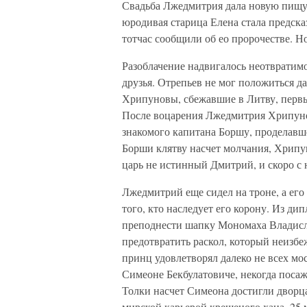
Свадьба Лжедмитрия дала новую пищу д
юродивая старица Елена стала предск
тотчас сообщили об ео пророчестве. Н
Разоблачение надвигалось неотвратимо.
друзья. Отрепьев не мог положиться д
Хрипуновы, сбежавшие в Литву, первы
После воцарения Лжедмитрия Хрипунов
знакомого капитана Боршу, проделавше
Борши клятву насчет молчания, Хрипун
царь не истинный Дмитрий, и скоро с 
Лжедмитрий еще сидел на троне, а его
того, кто наследует его корону. Из д
преподнести шапку Мономаха Владисл
предотвратить раскол, который неизб
принц удовлетворял далеко не всех м
Симеоне Бекбулатовиче, некогда посаж
Толки насчет Симеона достигли дворца
мирской карьерой крещеного хана. 25 