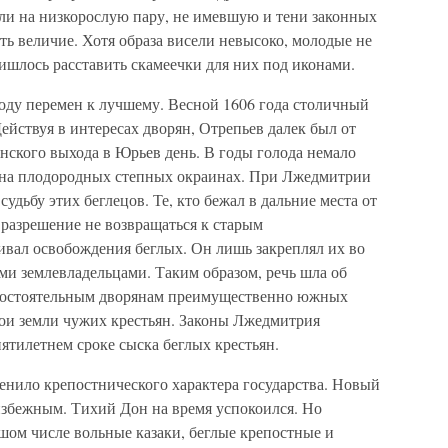
али на низкорослую пару, не имевшую и тени законных
ть величие. Хотя образа висели невысоко, молодые не
ишлось расставить скамеечки для них под иконами.
оду перемен к лучшему. Весной 1606 года столичный
ействуя в интересах дворян, Отрепьев далек был от
нского выхода в Юрьев день. В годы голода немало
я на плодородных степных окраинах. При Лжедмитрии
судьбу этих беглецов. Те, кто бежал в дальние места от
 разрешение не возвращаться к старым
ивал освобождения беглых. Он лишь закреплял их во
ыми землевладельцами. Таким образом, речь шла об
а состоятельным дворянам преимущественно южных
вои земли чужих крестьян. Законы Лжедмитрия
ятилетнем сроке сыска беглых крестьян.
енило крепостнического характера государства. Новый
избежным. Тихий Дон на время успокоился. Но
ьшом числе вольные казаки, беглые крепостные и