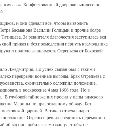
ив имя его». Конфискованный двор окольничего он
й.
щиков, и они сделали все, чтобы вызволить
 Петра Басманова Василии Голицын и прочие бояре
 Татищева. За ревнителя благочестия заступилась вся
свой приказ и без промедления пернуть крамольника
аружил полную зависимость Отрепьева от Боярской
ло Лжедмитрия. Но успех связан был с такими
алеко перекрыли военные выгоды. Брак Отрепьева с
уховенства, окончательно осложпил положение.
дновать в воскресенье 4 мая 1606 года. Но в
сь. В глубокой тайне жених просил у папы римского
щение Марины по православному обряду. Без
ь московской царицей. Ватикан отвечал царю
ое положение, Отрепьев решил соединить церемонию
й обряд понадобился самозванцу, чтобы не