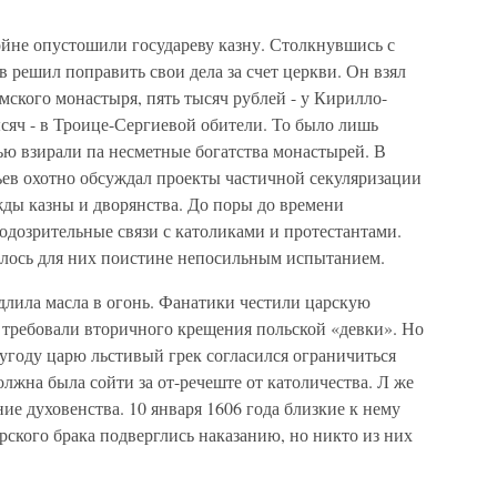
ойне опустошили государеву казну. Столкнувшись с
решил поправить свои дела за счет церкви. Он взял
ского монастыря, пять тысяч рублей - у Кирилло-
сяч - в Троице-Сергиевой обители. То было лишь
ью взирали па несметные богатства монастырей. В
ьев охотно обсуждал проекты частичной секуляризации
жды казны и дворянства. До поры до времени
одозрительные связи с католиками и протестантами.
залось для них поистине непосильным испытанием.
лила масла в огонь. Фанатики честили царскую
 требовали вторичного крещения польской «девки». Но
угоду царю льстивый грек согласился ограничиться
лжна была сойти за от-речеште от католичества. Л же
е духовенства. 10 января 1606 года близкие к нему
ского брака подверглись наказанию, но никто из них