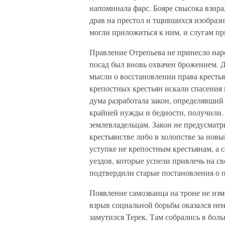
напоминала фарс. Бояре свысока взир
драв на престол и тщившихся изобрази
могли приложиться к ним, и слугам пр
Правление Отрепьева не принесло нар
посад был вновь охвачен брожением. Д
мысли о восстановлении права крестья
крепостных крестьян искали спасени
дума разработала закон, определявший 
крайней нужды и бедности, получили.
землевладельцам. Закон не предусматр
крестьянстве либо в холопстве за нов
уступке не крепостным крестьянам, 
уездов, которые успели привлечь на с
подтвердили старые постановления о п
Появление самозванца на троне не изм
взрыв социальной борьбы оказался не
замутился Терек. Там собрались в бол