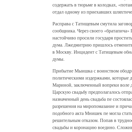
содержать в тюрьме в колодках, «пота
отдал одному из приехавших шляхтиче
Расправа с Татищевым смутила заговор
сообщника. Через своего «братапича»
настойчиво просили государя простить
дума. Лжедмитрию пришлось отменить 
в Москву. Инцидент с Татищевым обн
думы.
Прибытие Мыишка с воинством ободри
политическими издержками, которые д
Мариной, заключенный вопреки воле д
Царскую свадьбу предполагалось отпраз
назначенный день свадьба пе состояла
разрешения на миропомазание и прича
подобного акта Мнишек пе могла стат
решительным отказом. Попав в трудн
свадьбы и коронацию воедино. Сложны