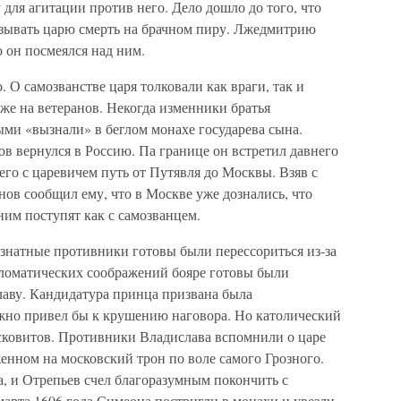
ля агитации против него. Дело дошло до того, что
азывать царю смерть на брачном пиру. Лжедмитрию
о он посмеялся над ним.
 О самозванстве царя толковали как враги, так и
аже на ветеранов. Некогда изменники братья
ми «вызнали» в беглом монахе государева сына.
 вернулся в Россию. Па границе он встретил давнего
го с царевичем путь от Путявля до Москвы. Взяв с
ов сообщил ему, что в Москве уже дознались, что
ним поступят как с самозванцем.
 знатные противники готовы были перессориться из-за
ипломатических соображений бояре готовы были
аву. Кандидатура принца призвана была
ежно привел бы к крушению наговора. Но католический
осковитов. Противники Владислава вспомнили о царе
енном на московский трон по воле самого Грозного.
, и Отрепьев счел благоразумным покончить с
марта 1606 года Симеона постригли в монахи и увезли