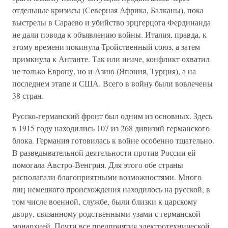
отдельные кризисы (Северная Африка, Балканы), пока
выстрелы в Сараево и убийство эрцгерцога Фердинанда
не дали повода к объявлению войны. Италия, правда, к
этому времени покинула Тройственный союз, а затем
примкнула к Антанте. Так или иначе, конфликт охватил
не только Европу, но и Азию (Япония, Турция), а на
последнем этапе и США. Всего в войну были вовлечены
38 стран.
Русско-германский фронт был одним из основных. Здесь
в 1915 году находились 107 из 268 дивизий германского
блока. Германия готовилась к войне особенно тщательно.
В разведывательной деятельности против России ей
помогала Австро-Венгрия. Для этого обе страны
располагали благоприятными возможностями. Много
лиц немецкого происхождения находилось на русской, в
том числе военной, службе, были близки к царскому
двору, связанному родственными узами с германской
монархией. Почти все предприятия электротехнической