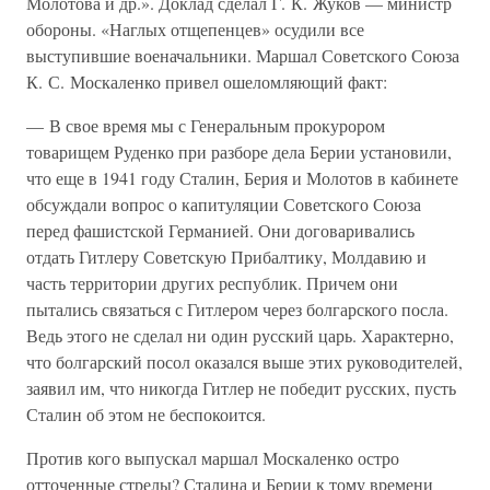
Молотова и др.». Доклад сделал Г. К. Жуков — министр
обороны. «Наглых отщепенцев» осудили все
выступившие военачальники. Маршал Советского Союза
К. С. Москаленко привел ошеломляющий факт:
— В свое время мы с Генеральным прокурором
товарищем Руденко при разборе дела Берии установили,
что еще в 1941 году Сталин, Берия и Молотов в кабинете
обсуждали вопрос о капитуляции Советского Союза
перед фашистской Германией. Они договаривались
отдать Гитлеру Советскую Прибалтику, Молдавию и
часть территории других республик. Причем они
пытались связаться с Гитлером через болгарского посла.
Ведь этого не сделал ни один русский царь. Характерно,
что болгарский посол оказался выше этих руководителей,
заявил им, что никогда Гитлер не победит русских, пусть
Сталин об этом не беспокоится.
Против кого выпускал маршал Москаленко остро
отточенные стрелы? Сталина и Берии к тому времени