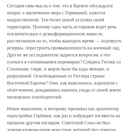
Сегодня сама мысль о том, что в Кремле обсуждался
вопрос о заключении мира с Германией, кажется
кощунственной. Тем более ценой уступки своей
территории. Поэтому одна часть историков ведет речь
исключительно о дезинформационном замысле,
рассчитанном на то, чтобы выиграть время — подтянуть
резервы, перестроить промышленность на военный лад.
Другие же исследователи задаются вопросом: а что
плохого в готовившемся перемирии? Сойдись Гитлер со
Сталиным, гляди, и жертв было бы куда меньше, и
разрушений. Освобожденные от Гитлера страны
Восточной Европы? Они, как выяснилось, вздохнули с
облегчением, дождавшись наконец ухода со своей земли
московских освободителей.
Новое мышление, к которому призывал нас архитектор
перестройки Горбачев, как раз и побуждает взглянуть на
прошлое другим взглядом. Советский Союз не был
этаким кровожадным монстром, который бессловесно