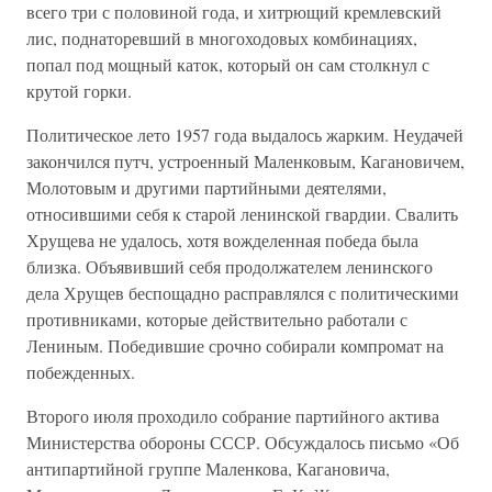
всего три с половиной года, и хитрющий кремлевский
лис, поднаторевший в многоходовых комбинациях,
попал под мощный каток, который он сам столкнул с
крутой горки.
Политическое лето 1957 года выдалось жарким. Неудачей
закончился путч, устроенный Маленковым, Кагановичем,
Молотовым и другими партийными деятелями,
относившими себя к старой ленинской гвардии. Свалить
Хрущева не удалось, хотя вожделенная победа была
близка. Объявивший себя продолжателем ленинского
дела Хрущев беспощадно расправлялся с политическими
противниками, которые действительно работали с
Лениным. Победившие срочно собирали компромат на
побежденных.
Второго июля проходило собрание партийного актива
Министерства обороны СССР. Обсуждалось письмо «Об
антипартийной группе Маленкова, Кагановича,