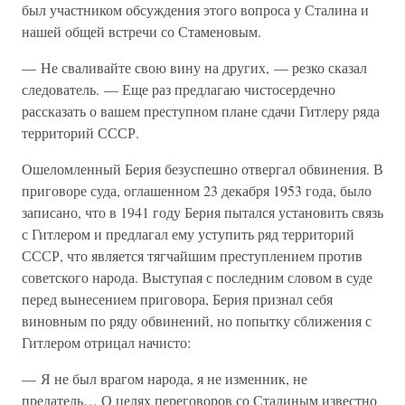
был участником обсуждения этого вопроса у Сталина и
нашей общей встречи со Стаменовым.
— Не сваливайте свою вину на других, — резко сказал
следователь. — Еще раз предлагаю чистосердечно
рассказать о вашем преступном плане сдачи Гитлеру ряда
территорий СССР.
Ошеломленный Берия безуспешно отвергал обвинения. В
приговоре суда, оглашенном 23 декабря 1953 года, было
записано, что в 1941 году Берия пытался установить связь
с Гитлером и предлагал ему уступить ряд территорий
СССР, что является тягчайшим преступлением против
советского народа. Выступая с последним словом в суде
перед вынесением приговора, Берия признал себя
виновным по ряду обвинений, но попытку сближения с
Гитлером отрицал начисто:
— Я не был врагом народа, я не изменник, не
предатель… О целях переговоров со Сталиным известно