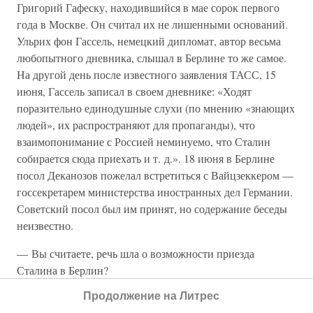
Григорий Гафеску, находившийся в мае сорок первого
года в Москве. Он считал их не лишенными оснований.
Ульрих фон Гассель, немецкий дипломат, автор весьма
любопытного дневника, слышал в Берлине то же самое.
На другой день после известного заявления ТАСС, 15
июня, Гассель записал в своем дневнике: «Ходят
поразительно единодушные слухи (по мнению «знающих
людей», их распространяют для пропаганды), что
взаимопонимание с Россией неминуемо, что Сталин
собирается сюда приехать и т. д.». 18 июня в Берлине
посол Деканозов пожелал встретиться с Вайцзеккером —
госсекретарем министерства иностранных дел Германии.
Советский посол был им принят, но содержание беседы
неизвестно.
— Вы считаете, речь шла о возможности приезда
Сталина в Берлин?
Продолжение на Литрес
— Не исключаю. Правда, сам госсекретарь утверждал,