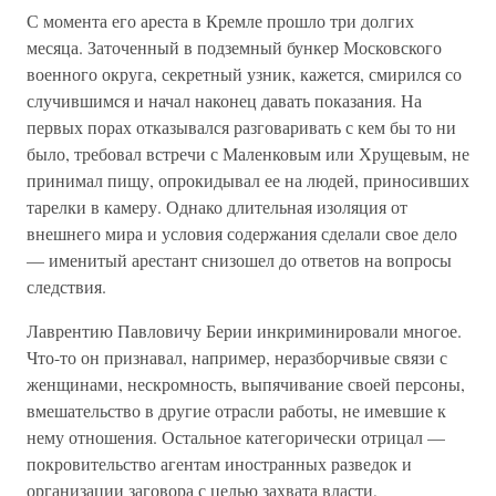
С момента его ареста в Кремле прошло три долгих
месяца. Заточенный в подземный бункер Московского
военного округа, секретный узник, кажется, смирился со
случившимся и начал наконец давать показания. На
первых порах отказывался разговаривать с кем бы то ни
было, требовал встречи с Маленковым или Хрущевым, не
принимал пищу, опрокидывал ее на людей, приносивших
тарелки в камеру. Однако длительная изоляция от
внешнего мира и условия содержания сделали свое дело
— именитый арестант снизошел до ответов на вопросы
следствия.
Лаврентию Павловичу Берии инкриминировали многое.
Что-то он признавал, например, неразборчивые связи с
женщинами, нескромность, выпячивание своей персоны,
вмешательство в другие отрасли работы, не имевшие к
нему отношения. Остальное категорически отрицал —
покровительство агентам иностранных разведок и
организации заговора с целью захвата власти,