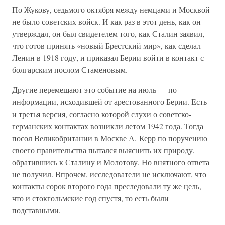
По Жукову, седьмого октября между немцами и Москвой
не было советских войск. И как раз в этот день, как он
утверждал, он был свидетелем того, как Сталин заявил,
что готов принять «новый Брестский мир», как сделал
Ленин в 1918 году, и приказал Берии войти в контакт с
болгарским послом Стаменовым.
Другие перемещают это событие на июль — по
информации, исходившей от арестованного Берии. Есть
и третья версия, согласно которой слухи о советско-
германских контактах возникли летом 1942 года. Тогда
посол Великобритании в Москве А. Керр по поручению
своего правительства пытался выяснить их природу,
обратившись к Сталину и Молотову. Но внятного ответа
не получил. Впрочем, исследователи не исключают, что
контакты сорок второго года преследовали ту же цель,
что и стокгольмские год спустя, то есть были
подставными.