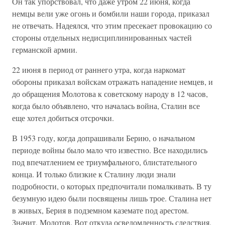
Он так упорствовал, что даже утром 22 июня, когда
немцы вели уже огонь и бомбили наши города, приказал
не отвечать. Надеялся, что этим пресекает провокацию со
стороны отдельных недисциплинированных частей
германской армии.
22 июня в период от раннего утра, когда наркомат
обороны приказал войскам отражать нападение немцев, и
до обращения Молотова к советскому народу в 12 часов,
когда было объявлено, что началась война, Сталин все
еще хотел добиться отсрочки.
В 1953 году, когда допрашивали Берию, о начальном
периоде войны было мало что известно. Все находились
под впечатлением ее триумфального, блистательного
конца. И только близкие к Сталину люди знали
подробности, о которых предпочитали помалкивать. В ту
безумную идею были посвящены лишь трое. Сталина нет
в живых, Берия в подземном каземате под арестом.
Значит, Молотов. Вот откуда осведомленность следствия.