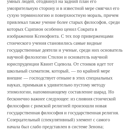
умных людей, отодвинул на задний план его
умозрительную сторону и в известной мере смягчил его
сухую терминологию и поверхностную мораль, причем
привлекал также учение более старых философов, среди
которых Сципион особенно ценил Сократа в
изображении Ксенофонта. С тех пор приверженцами
стоического учения становились самые видные
государственные деятели и ученые, среди них основатель
научной филологии Стилон и основатель научной
юриспруденции Квинт Сцевола. От стоиков идет тот
школьный схематизм, который, — по крайней мере
внешне — господствует отныне в этих специальных
науках, примыкая к удивительно пустому методу
этимологии, напоминающему составление шарад. Но
бесконечно важнее следующее: из слияния стоической
философии с римской религией произошли новая
государственная философия и государственная религия.
Созерцательный (спекулятивный) элемент с самого
начала был слабо представлен в системе Зенона;