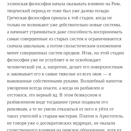
эллинская философия начала оказывать влияние на Рим,
творческий период ее тоже был уже далеко позади.
Греческая философия пришла к той стадии, когда не
только не возникают уже действительно новые системы,
а начинает утрачиваться даже способность воспринимать
самые совершенные из старых систем и ограничиваются
сначала школьным, а потом схоластическим изложением
менее совершенных систем предков. Итак, на этой стадии
философия уже не углубляет и не освобождает
человеческий ум, а, напротив, делает его поверхностным
и заковывает его в самые тяжелые из всех оков — в
выкованные собственными руками. Волшебный напиток
умозрения всегда опасен, а когда он разбавлен и
отстоялся, это верный яд. В этом безвкусном и
разбавленном виде тогдашние греки подавали его
римлянам, а те не умели отказаться от него и уйти от
таких учителей к старым мастерам. Платон и Аристотель,
не говоря уже о досократовских мудрецах, не оказали
существенного влияния на римское образование, хотя их