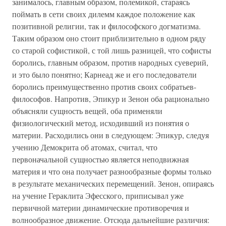
занималось, главным образом, полемикой, стараясь
поймать в сети своих дилемм каждое положение как
позитивной религии, так и философского догматизма.
Таким образом оно стоит приблизительно в одном ряду
со старой софистикой, с той лишь разницей, что софисты
боролись, главным образом, против народных суеверий,
и это было понятно; Карнеад же и его последователи
боролись преимущественно против своих собратьев-
философов. Напротив, Эпикур и Зенон оба рационально
объясняли сущность вещей, оба применяли
физиологический метод, исходивший из понятия о
материи. Расходились они в следующем: Эпикур, следуя
учению Демокрита об атомах, считал, что
первоначальной сущностью является неподвижная
материя и что она получает разнообразные формы только
в результате механических перемещений. Зенон, опираясь
на учение Гераклита Эфесского, приписывал уже
первичной материи динамические противоречия и
волнообразное движение. Отсюда дальнейшие различия: