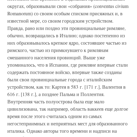
округах, образовывали свои «собрания» (conventus civium
Romanorum) со своим особым списком присяжных и, в
известной мере, со своим городским устройством.
Правда, рано или поздно эти провинциальные римляне,
обычно, возвращались в Италию; однако постепенно из
них образовывалось крепкое ядро, состоявшее частью из
римского, частью из примкнувшего к римлянам
смешанного населения провинций. Выше уже
упоминалось, что в Испании, где римляне впервые стали
содержать постоянное войско, впервые также созданы
были свои провинциальные города с италийским
устройством, как то: Картея в 583 г. [171 г.], Валентия в
616 г. [138 г.], а позднее Пальма и Поллентия.
Внутренняя часть полуострова была еще мало
цивилизована, так например, область ваккеев еще долгое
время после этого считалась одним из самых
негостеприимных и неприятных мест для образованного
италика. Однако авторы того времени и надписи на