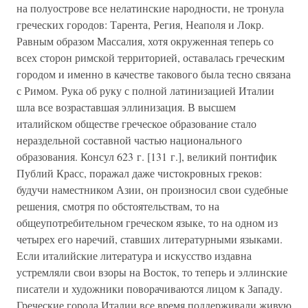
на полуострове все нелатинские народности, не тронула
греческих городов: Тарента, Регия, Неаполя и Локр.
Равным образом Массалия, хотя окруженная теперь со
всех сторон римской территорией, оставалась греческим
городом и именно в качестве такового была тесно связана
с Римом. Рука об руку с полной латинизацией Италии
шла все возраставшая эллинизация. В высшем
италийском обществе греческое образование стало
нераздельной составной частью национального
образования. Консул 623 г. [131 г.], великий понтифик
Публий Красс, поражал даже чистокровных греков:
будучи наместником Азии, он произносил свои судебные
решения, смотря по обстоятельствам, то на
общеупотребительном греческом языке, то на одном из
четырех его наречий, ставших литературными языками.
Если италийские литература и искусство издавна
устремляли свои взоры на Восток, то теперь и эллинские
писатели и художники поворачиваются лицом к Западу.
Греческие города Италии все время поддерживали живую