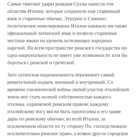
Самые тяжелые удары реакция Суллы нанесла тем
областям Италии, которые сохранили еще старинный
язык и старинные обычаи, Этрурии и Самнию;
политическое нивелирование Италии навязало им также
официальный латинский язык и низвело старинные
местные языки на уровень исчезающих народных
наречий. На всем пространстве римского государства ни
одна национальность не имеет уже возможности хотя бы
бороться с римской и греческой.
Зато латинская национальность переживает самый
решительный подъем, внешний и внутренний. Со
времени союзнической войны любой участок италийской
земли мог стать полной собственностью каждого
италика, охраняемой римским правом; каждому
италийскому богу могли быть приносимы в его храме
дары по римскому обычаю; во всей Италии, за
исключением области по ту сторону По, господствовало
исключительно римское право, а всякое другое городское