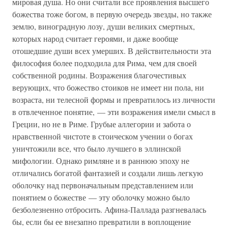
мировая душа. Но они считали все проявления высшего
божества тоже богом, в первую очередь звезды, но также
землю, виноградную лозу, души великих смертных,
которых народ считает героями, и даже вообще
отошедшие души всех умерших. В действительности эта
философия более подходила для Рима, чем для своей
собственной родины. Возражения благочестивых
верующих, что божество стоиков не имеет ни пола, ни
возраста, ни телесной формы и превратилось из личности
в отвлеченное понятие, — эти возражения имели смысл в
Греции, но не в Риме. Грубые аллегории и забота о
нравственной чистоте в стоическом учении о богах
уничтожили все, что было лучшего в эллинской
мифологии. Однако римляне и в раннюю эпоху не
отличались богатой фантазией и создали лишь легкую
оболочку над первоначальным представлением или
понятием о божестве — эту оболочку можно было
безболезненно отбросить. Афина-Паллада разгневалась
бы, если бы ее внезапно превратили в воплощение