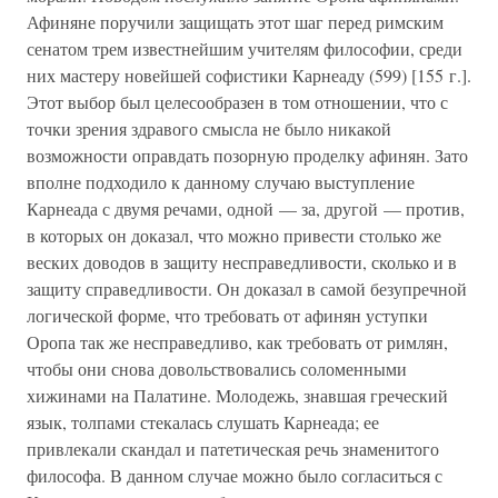
Афиняне поручили защищать этот шаг перед римским
сенатом трем известнейшим учителям философии, среди
них мастеру новейшей софистики Карнеаду (599) [155 г.].
Этот выбор был целесообразен в том отношении, что с
точки зрения здравого смысла не было никакой
возможности оправдать позорную проделку афинян. Зато
вполне подходило к данному случаю выступление
Карнеада с двумя речами, одной — за, другой — против,
в которых он доказал, что можно привести столько же
веских доводов в защиту несправедливости, сколько и в
защиту справедливости. Он доказал в самой безупречной
логической форме, что требовать от афинян уступки
Оропа так же несправедливо, как требовать от римлян,
чтобы они снова довольствовались соломенными
хижинами на Палатине. Молодежь, знавшая греческий
язык, толпами стекалась слушать Карнеада; ее
привлекали скандал и патетическая речь знаменитого
философа. В данном случае можно было согласиться с