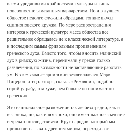
всеми уродливыми крайностями культуры и лишь
поверхностно замазанным варварством. Но и в лучшем
обществе недолго служили образцами тонкие вкусы
сципионовского кружка. По мере распространения
интереса к греческой культуре масса общества все
решительнее обращалась не к классической литературе, а
к последним самым фривольным произведениям
греческого духа. Вместо того, чтобы вносить эллинский
дух в римскую жизнь, перенимали у греков только
развлечения, по возможности не заставляющие работать
ум. В этом смысле арпинский землевладелец Марк
Цицерон, отец оратора, сказал: «Римлянин, подобно
сирийцу-рабу, тем хуже, чем больше он понимает по-
гречески».
Это национальное разложение так же безотрадно, как и
вся эпоха, но, как и вся эпоха, оно имеет важное значение
и чревато последствиями. Круг народов, который мы
привыкли называть древним миром, переходит от