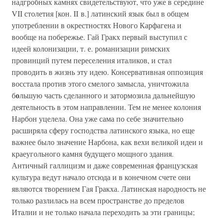
надгробных камнях свидетельствуют, что уже в середине
VII столетия [кон. II в.] латинский язык был в общем
употреблении в окрестностях Нового Карфагена и
вообще на побережье. Гай Гракх первый выступил с
идеей колонизации, т. е. романизации римских
провинций путем переселения италиков, и стал
проводить в жизнь эту идею. Консервативная оппозиция
восстала против этого смелого замысла, уничтожила
о
б
льшую часть сделанного и затормозила дальнейшую
деятельность в этом направлении. Тем не менее колония
Нарбон уцелела. Она уже сама по себе значительно
расширяла сферу господства латинского языка, но еще
важнее было значение Нарбона, как вехи великой идеи и
краеугольного камня будущего мощного здания.
Античный галлицизм и даже современная французская
культура ведут начало отсюда и в конечном счете они
являются творением Гая Гракха. Латинская народность не
только разлилась на всем пространстве до пределов
Италии и не только начала переходить за эти границы;