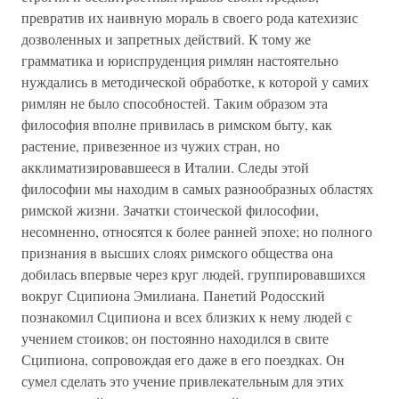
превратив их наивную мораль в своего рода катехизис
дозволенных и запретных действий. К тому же
грамматика и юриспруденция римлян настоятельно
нуждались в методической обработке, к которой у самих
римлян не было способностей. Таким образом эта
философия вполне привилась в римском быту, как
растение, привезенное из чужих стран, но
акклиматизировавшееся в Италии. Следы этой
философии мы находим в самых разнообразных областях
римской жизни. Зачатки стоической философии,
несомненно, относятся к более ранней эпохе; но полного
признания в высших слоях римского общества она
добилась впервые через круг людей, группировавшихся
вокруг Сципиона Эмилиана. Панетий Родосский
познакомил Сципиона и всех близких к нему людей с
учением стоиков; он постоянно находился в свите
Сципиона, сопровождая его даже в его поездках. Он
сумел сделать это учение привлекательным для этих