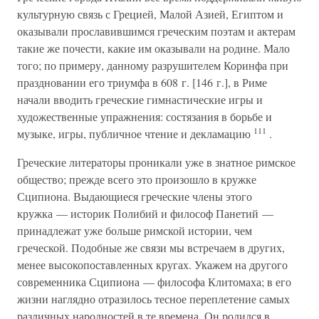
культурную связь с Грецией, Малой Азией, Египтом и
оказывали прославившимся греческим поэтам и актерам
такие же почести, какие им оказывали на родине. Мало
того; по примеру, данному разрушителем Коринфа при
праздновании его триумфа в 608 г. [146 г.], в Риме
начали вводить греческие гимнастические игры и
художественные упражнения: состязания в борьбе и
111
музыке, игры, публичное чтение и декламацию
.
Греческие литераторы проникали уже в знатное римское
общество; прежде всего это произошло в кружке
Сципиона. Выдающиеся греческие члены этого
кружка — историк Полибий и философ Панетий —
принадлежат уже больше римской истории, чем
греческой. Подобные же связи мы встречаем в других,
менее высокопоставленных кругах. Укажем на другого
современника Сципиона — философа Клитомаха; в его
жизни наглядно отразилось тесное переплетение самых
различных народностей в те времена. Он родился в