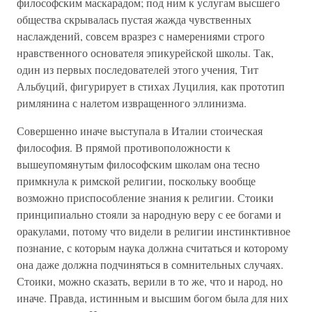
философским маскарадом; под ним к услугам высшего
общества скрывалась пустая жажда чувственных
наслаждений, совсем вразрез с намерениями строго
нравственного основателя эпикурейской школы. Так,
один из первых последователей этого учения, Тит
Альбуций, фигурирует в стихах Луцилия, как прототип
римлянина с налетом извращенного эллинизма.
Совершенно иначе выступала в Италии стоическая
философия. В прямой противоположности к
вышеупомянутым философским школам она тесно
примкнула к римской религии, поскольку вообще
возможно приспособление знания к религии. Стоики
принципиально стояли за народную веру с ее богами и
оракулами, потому что видели в религии инстинктивное
познание, с которым наука должна считаться и которому
она даже должна подчиняться в сомнительных случаях.
Стоики, можно сказать, верили в то же, что и народ, но
иначе. Правда, истинным и высшим богом была для них