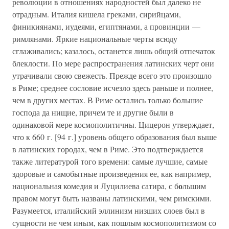
революции в отношениях народностей был далеко не
отрадным. Италия кишела греками, сирийцами,
финикиянами, иудеями, египтянами, а провинции —
римлянами. Яркие национальные черты всюду
сглаживались; казалось, останется лишь общий отпечаток
блеклости. По мере распространения латинских черт они
утрачивали свою свежесть. Прежде всего это произошло
в Риме; среднее сословие исчезло здесь раньше и полнее,
чем в других местах. В Риме остались только большие
господа да нищие, причем те и другие были в
одинаковой мере космополитичны. Цицерон утверждает,
что к 660 г. [94 г.] уровень общего образования был выше
в латинских городах, чем в Риме. Это подтверждается
также литературой того времени: самые лучшие, самые
здоровые и самобытные произведения ее, как например,
о
национальная комедия и Луцилиева сатира, с б
льшим
правом могут быть названы латинскими, чем римскими.
Разумеется, италийский эллинизм низших слоев был в
сущности не чем иным, как пошлым космополитизмом со