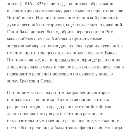
эпохе (I, 816—823); еще тогда эллинское образование
высших кругов потихоньку расшатывало веру отцов, еще
Энний ввел в Италии толкование эллинской религии в
духе аллегорий и историзма, еще тогда сенат, одолевший
Ганнибала, должен был одобрить перенесение в Рим
малоазийского культа Кибелы и принять самые
энергичные меры против других, еще худших суеверий, а
именно, против эксцессов, связанных с культом Вакха.
Но точно так же, как в предыдущем периоде революция
лишь назревала в умах и еще не разразилась на деле, так и
переворот в религии произошел по существу лишь в
эпоху Гракхов и Суллы.
Остановимся сначала на том направлении, которое
опиралось на эллинизм. Эллинская нация, которая
расцвела и отцвела гораздо раньше италийской, уже
давно прошла эпоху веры и с тех пор развивает
исключительно умозрение и размышление; уже давно у
нее не было религии, а была только философия. Но когда