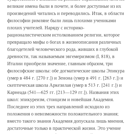
великие имена были в почете, и более доступные из их
произведений читались и переводились. Итак, в области
философии римляне были лишь плохими учениками
плохих учителей. Наряду с историко-
рационалистическим истолкованием религии, которое
превращало мифы о богах в жизнеописания различных
благодетелей человеческого рода, живших в глубокой
древности, так называемым эвгемеризмом (I, 818), в
Италии приобрели значение, главным образом, три
философские школы: обе догматические школы Эпикура
(умер в 484 г. [270 г.]) и Зенона (умер в 491 г. [263 г.]) и
скептическая школа Аркезилая (умер в 513 г. [241 г.]) и
Карнеада (541—625 гг. [213—129 гг.]). Названия этих
школ: эпикуреизм, стоицизм и новейшая Академия.
Последнее из этих трех направлений исходило из
положения о невозможности положительного знания;
вместо такого знания Академия допускала лишь мнения,
достаточные только в практической жизни. Это учение