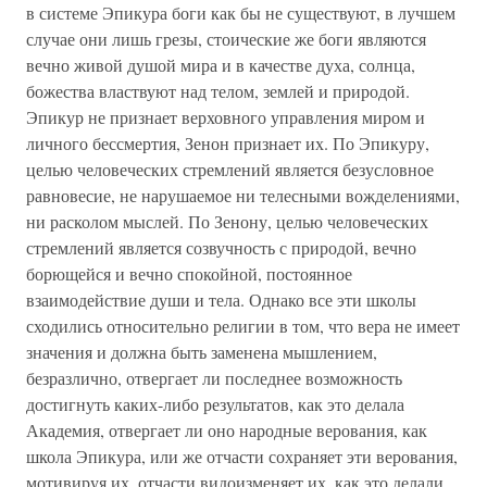
в системе Эпикура боги как бы не существуют, в лучшем
случае они лишь грезы, стоические же боги являются
вечно живой душой мира и в качестве духа, солнца,
божества властвуют над телом, землей и природой.
Эпикур не признает верховного управления миром и
личного бессмертия, Зенон признает их. По Эпикуру,
целью человеческих стремлений является безусловное
равновесие, не нарушаемое ни телесными вожделениями,
ни расколом мыслей. По Зенону, целью человеческих
стремлений является созвучность с природой, вечно
борющейся и вечно спокойной, постоянное
взаимодействие души и тела. Однако все эти школы
сходились относительно религии в том, что вера не имеет
значения и должна быть заменена мышлением,
безразлично, отвергает ли последнее возможность
достигнуть каких-либо результатов, как это делала
Академия, отвергает ли оно народные верования, как
школа Эпикура, или же отчасти сохраняет эти верования,
мотивируя их, отчасти видоизменяет их, как это делали