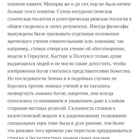
понятия памяти; Минерва же и до сих пор не была ничем
больше этого понятия. Супер-натуралистическая
стоическая теология и аллегорическая римская теология в
общем сходились в своих результатах. Иногда философы
вынуждены были признавать отдельные положения
жреческого учения сомнительными или ложными; так
например, стоики отвергали учение об обоготворении,
видели в Геркулесе, Касторе и Поллуксе только души
выдающихся людей и не могли также допустить, чтобы
изображения богов считались представителями божества.
Но последователи Зенона и в подобных случаях не
боролись против ложных учений и не пытались
низвергнуть ложных богов; напротив, они всегда
относились со вниманием и уважением даже к слабым
сторонам местных религий. Склонность стоиков к
казуистической морали и к рациональному толкованию
специальных наук тоже была в духе римлян, тем более
что римляне того времени уже перестали придерживаться
строгих и бесхитростных нравов своих предков,