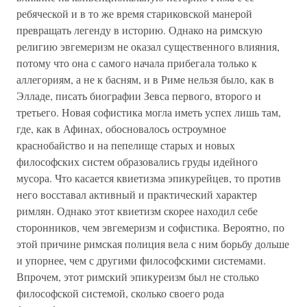
ребяческой и в то же время стариковской манерой
превращать легенду в историю. Однако на римскую
религию эвгемеризм не оказал существенного влияния,
потому что она с самого начала прибегала только к
аллегориям, а не к басням, и в Риме нельзя было, как в
Элладе, писать биографии Зевса первого, второго и
третьего. Новая софистика могла иметь успех лишь там,
где, как в Афинах, обосновалось остроумное
краснобайство и на пепелище старых и новых
философских систем образовались груды идейного
мусора. Что касается квиетизма эпикурейцев, то против
него восставал активный и практический характер
римлян. Однако этот квиетизм скорее находил себе
сторонников, чем эвгемеризм и софистика. Вероятно, по
этой причине римская полиция вела с ним борьбу дольше
и упорнее, чем с другими философскими системами.
Впрочем, этот римский эпикуреизм был не столько
философской системой, сколько своего рода