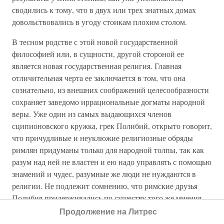
сводились к тому, что в двух или трех знатных домах
довольствовались в угоду стоикам плохим столом.
В тесном родстве с этой новой государственной
философией или, в сущности, другой стороной ее
является новая государственная религия. Главная
отличительная черта ее заключается в том, что она
сознательно, из внешних соображений целесообразности
сохраняет заведомо иррациональные догматы народной
веры. Уже один из самых выдающихся членов
сципионовского кружка, грек Полибий, открыто говорит,
что причудливые и неуклюжие религиозные обряды
римлян придуманы только для народной толпы, так как
разум над ней не властен и ею надо управлять с помощью
знамений и чудес, разумные же люди не нуждаются в
религии. Не подлежит сомнению, что римские друзья
Полибия придерживались по существу того же мнения,
хотя они и не противопоставляли науку религии таким
Продолжение на Литрес
грубым и пошлым образом. Ни Лелий, ни Сципион