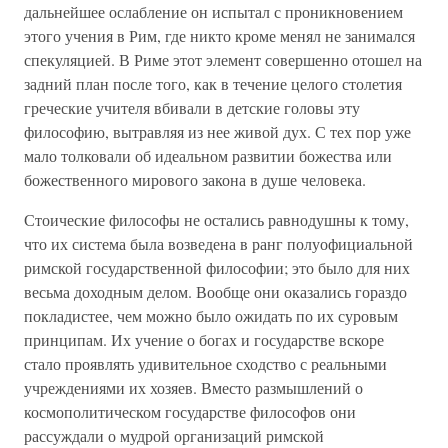
дальнейшее ослабление он испытал с проникновением
этого учения в Рим, где никто кроме менял не занимался
спекуляцией. В Риме этот элемент совершенно отошел на
задний план после того, как в течение целого столетия
греческие учителя вбивали в детские головы эту
философию, вытравляя из нее живой дух. С тех пор уже
мало толковали об идеальном развитии божества или
божественного мирового закона в душе человека.
Стоические философы не остались равнодушны к тому,
что их система была возведена в ранг полуофициальной
римской государственной философии; это было для них
весьма доходным делом. Вообще они оказались гораздо
покладистее, чем можно было ожидать по их суровым
принципам. Их учение о богах и государстве вскоре
стало проявлять удивительное сходство с реальными
учреждениями их хозяев. Вместо размышлений о
космополитическом государстве философов они
рассуждали о мудрой организаций римской