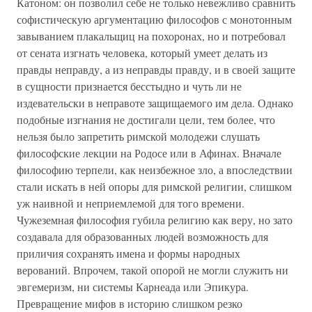
Катоном: он позволил себе не только невежливо сравнить
софистическую аргументацию философов с монотонным
завыванием плакальщиц на похоронах, но и потребовал
от сената изгнать человека, который умеет делать из
правды неправду, а из неправды правду, и в своей защите
в сущности признается бесстыдно и чуть ли не
издевательски в неправоте защищаемого им дела. Однако
подобные изгнания не достигали цели, тем более, что
нельзя было запретить римской молодежи слушать
философские лекции на Родосе или в Афинах. Вначале
философию терпели, как неизбежное зло, а впоследствии
стали искать в ней опоры для римской религии, слишком
уж наивной и неприемлемой для того времени.
Чужеземная философия губила религию как веру, но зато
создавала для образованных людей возможность для
приличия сохранять имена и формы народных
верований. Впрочем, такой опорой не могли служить ни
эвгемеризм, ни системы Карнеада или Эпикура.
Превращение мифов в историю слишком резко