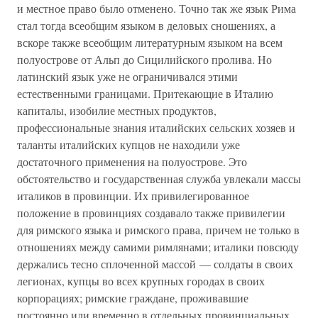
и местное право было отменено. Точно так же язык Рима
стал тогда всеобщим языком в деловых сношениях, а
вскоре также всеобщим литературным языком на всем
полуострове от Альп до Сицилийского пролива. Но
латинский язык уже не ограничивался этими
естественными границами. Притекающие в Италию
капиталы, изобилие местных продуктов,
профессиональные знания италийских сельских хозяев и
таланты италийских купцов не находили уже
достаточного применения на полуострове. Это
обстоятельство и государственная служба увлекали массы
италиков в провинции. Их привилегированное
положение в провинциях создавало также привилегии
для римского языка и римского права, причем не только в
отношениях между самими римлянами; италики повсюду
держались тесно сплоченной массой — солдаты в своих
легионах, купцы во всех крупных городах в своих
корпорациях; римские граждане, проживавшие
постоянно или временно в отдельных провинциальных