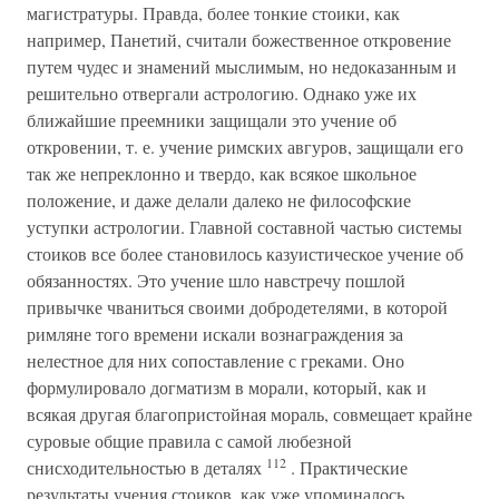
магистратуры. Правда, более тонкие стоики, как
например, Панетий, считали божественное откровение
путем чудес и знамений мыслимым, но недоказанным и
решительно отвергали астрологию. Однако уже их
ближайшие преемники защищали это учение об
откровении, т. е. учение римских авгуров, защищали его
так же непреклонно и твердо, как всякое школьное
положение, и даже делали далеко не философские
уступки астрологии. Главной составной частью системы
стоиков все более становилось казуистическое учение об
обязанностях. Это учение шло навстречу пошлой
привычке чваниться своими добродетелями, в которой
римляне того времени искали вознаграждения за
нелестное для них сопоставление с греками. Оно
формулировало догматизм в морали, который, как и
всякая другая благопристойная мораль, совмещает крайне
суровые общие правила с самой любезной
112
снисходительностью в деталях
. Практические
результаты учения стоиков, как уже упоминалось,