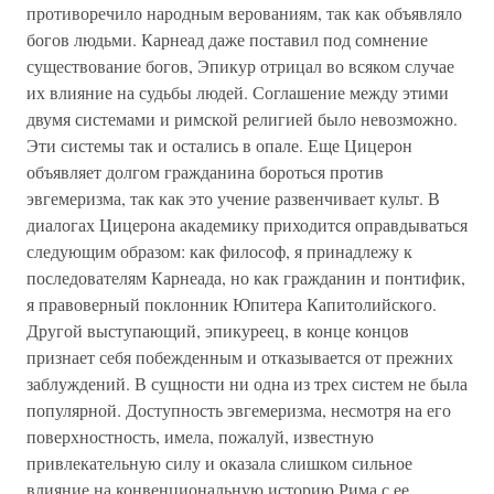
противоречило народным верованиям, так как объявляло
богов людьми. Карнеад даже поставил под сомнение
существование богов, Эпикур отрицал во всяком случае
их влияние на судьбы людей. Соглашение между этими
двумя системами и римской религией было невозможно.
Эти системы так и остались в опале. Еще Цицерон
объявляет долгом гражданина бороться против
эвгемеризма, так как это учение развенчивает культ. В
диалогах Цицерона академику приходится оправдываться
следующим образом: как философ, я принадлежу к
последователям Карнеада, но как гражданин и понтифик,
я правоверный поклонник Юпитера Капитолийского.
Другой выступающий, эпикуреец, в конце концов
признает себя побежденным и отказывается от прежних
заблуждений. В сущности ни одна из трех систем не была
популярной. Доступность эвгемеризма, несмотря на его
поверхностность, имела, пожалуй, известную
привлекательную силу и оказала слишком сильное
влияние на конвенциональную историю Рима с ее