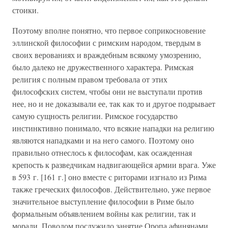
стоики.
Поэтому вполне понятно, что первое соприкосновение
эллинской философии с римским народом, твердым в
своих верованиях и враждебным всякому умозрению,
было далеко не дружественного характера. Римская
религия с полным правом требовала от этих
философских систем, чтобы они не выступали против
нее, но и не доказывали ее, так как то и другое подрывает
самую сущность религии. Римское государство
инстинктивно понимало, что всякие нападки на религию
являются нападками и на него самого. Поэтому оно
правильно отнеслось к философам, как осажденная
крепость к разведчикам надвигающейся армии врага. Уже
в 593 г. [161 г.] оно вместе с риторами изгнало из Рима
также греческих философов. Действительно, уже первое
значительное выступление философии в Риме было
формальным объявлением войны как религии, так и
морали. Поводом послужило занятие Оропа афинянами.