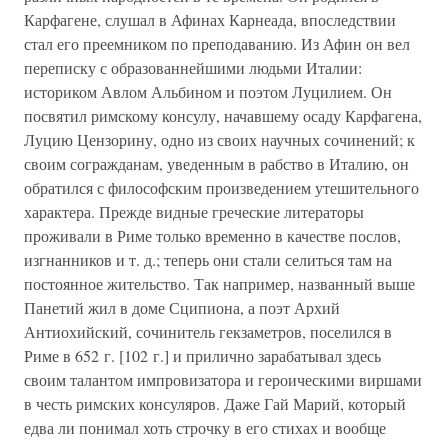
Карфагене, слушал в Афинах Карнеада, впоследствии
стал его преемником по преподаванию. Из Афин он вел
переписку с образованнейшими людьми Италии:
историком Авлом Альбином и поэтом Луцилием. Он
посвятил римскому консулу, начавшему осаду Карфагена,
Луцию Цензорину, одно из своих научных сочинений; к
своим согражданам, уведенным в рабство в Италию, он
обратился с философским произведением утешительного
характера. Прежде видные греческие литераторы
проживали в Риме только временно в качестве послов,
изгнанников и т. д.; теперь они стали селиться там на
постоянное жительство. Так например, названный выше
Панетий жил в доме Сципиона, а поэт Архий
Антиохийский, сочинитель гекзаметров, поселился в
Риме в 652 г. [102 г.] и прилично зарабатывал здесь
своим талантом импровизатора и героическими виршами
в честь римских консуляров. Даже Гай Марий, который
едва ли понимал хоть строчку в его стихах и вообще