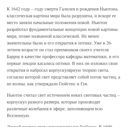
К 1642 году – году смерти Галилея и рождения Ньютона,
классическая картина мира была разрушена, и вскоре ее
место заняли начальные положения новой. Ньютон
разработал фундаментальные концепции новой картины
мира, позже названной классической. Не менее
значительны были и его открытия в оптике. Уже в 26-
летнем возрасте он стал преемником своего учителя
Барроу в качестве профессора кафедры математики, и его
первые лекции касались оптики. В них он изложил свои
открытия и набросал корпускулярную теорию света,
согласно которой свет представляет собой поток частиц, а
не волны, как утверждали Гюйгенс и Гук.
Ньютон считал свет истечением неких световых частиц –
корпускул разного размера, которые производят
различные колебания в эфире, заполняющем всю
Вселенную.
Другой теории света придерживался Гюйгенс. В 1690