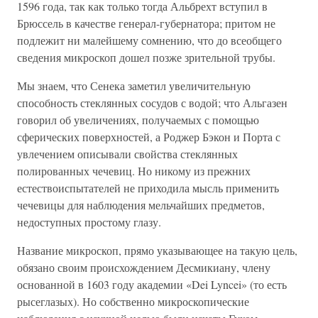
1596 года, так как только тогда Альбрехт вступил в
Брюссель в качестве генерал-губернатора; притом не
подлежит ни малейшему сомнению, что до всеобщего
сведения микроскоп дошел позже зрительной трубы.
Мы знаем, что Сенека заметил увеличительную
способность стеклянных сосудов с водой; что Альгазен
говорил об увеличениях, получаемых с помощью
сферических поверхностей, а Роджер Бэкон и Порта с
увлечением описывали свойства стеклянных
полированных чечевиц. Но никому из прежних
естествоиспытателей не приходила мысль применить
чечевицы для наблюдения мельчайших предметов,
недоступных простому глазу.
Название микроскоп, прямо указывающее на такую цель,
обязано своим происхождением Десмикиану, члену
основанной в 1603 году академии «Dei Lyncei» (то есть
рысеглазых). Но собственно микроскопические