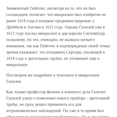
Знаменитый Гюйгенс, несмотря на то, что он был
голландцем, полагает, что микроскоп был изобретен не
ранее 1618 года и впервые продемонстрирован у
Дреббеля в Англии в 1621 году. Однако Галилей уже в
1612 году послал микроскоп в дар королю Сигизмунду
польскому, но это, очевидно, не вызвало ничьего
внимания, так как Гюйгенс в подтверждение своей точки
зрения указывает, что итальянец Сиртури, писавший в
1618 году о зрительных трубах, не упоминает еще о
микроскопе.
Поговорим же подробнее о телескопе и микроскопе
Галилея.
Как только профессор физики и военного дела Галилео
Галилей узнал о появлении нового прибора – зрительной
трубы, он сразу решил применить его для
астрономических наблюдений. Он уже в то время был
убежденным последователем Коперника. Он в это время