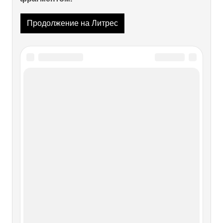
Продолжение на Литрес
Читайте также
Восстания 30-х годов XVII века
Восстания 30-х годов XVII века В начале семнадцатого
века Речь Посполитая была в зените своего могущества,
под властью польского короля были огромные
пространства от Германии до Смоленска. И, несомненно,
жемчужиной в польской короне были земли Малороссии.
Порабощенный
Песни XVII века