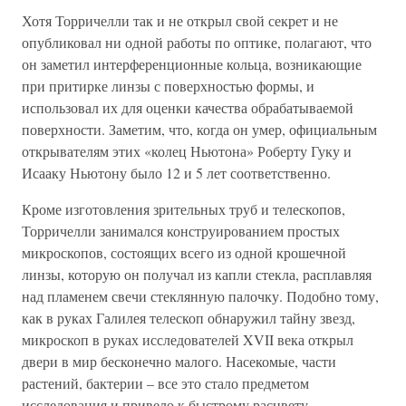
Хотя Торричелли так и не открыл свой секрет и не
опубликовал ни одной работы по оптике, полагают, что
он заметил интерференционные кольца, возникающие
при притирке линзы с поверхностью формы, и
использовал их для оценки качества обрабатываемой
поверхности. Заметим, что, когда он умер, официальным
открывателям этих «колец Ньютона» Роберту Гуку и
Исааку Ньютону было 12 и 5 лет соответственно.
Кроме изготовления зрительных труб и телескопов,
Торричелли занимался конструированием простых
микроскопов, состоящих всего из одной крошечной
линзы, которую он получал из капли стекла, расплавляя
над пламенем свечи стеклянную палочку. Подобно тому,
как в руках Галилея телескоп обнаружил тайну звезд,
микроскоп в руках исследователей XVII века открыл
двери в мир бесконечно малого. Насекомые, части
растений, бактерии – все это стало предметом
исследования и привело к быстрому расцвету