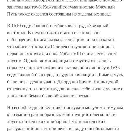
зрительных труб. Кажущийся туманностью Млечный
Путь также оказался состоящим из отдельных звезд.
В 1610 году Галилей опубликовал труд «Звездный
вестник». В нем он сжато и ясно излагал свои
наблюдения. Книга вызвала сенсацию, и надо сказать,
что многие открытия Галилея получили признание в
церковных кругах, а папа Урбан VIII считал его своим
другом. Однако доминиканцы и иезуиты оказались
сильнее папского покровительства: по их доносу в 1633
году Галилей был предан суду инквизиции в Риме и чуть
было не разделил участь Джордано Бруно. Лишь ценой
отречения от своих взглядов он спас себе жизнь; учение о
движении Земли было объявлено ересью.
Но его «Звездный вестник» послужил могучим стимулом
к созданию разнообразных конструкций телескопов и
других оптических приборов. Путем логических
рассуждений он сам пришел к выводу о необходимости