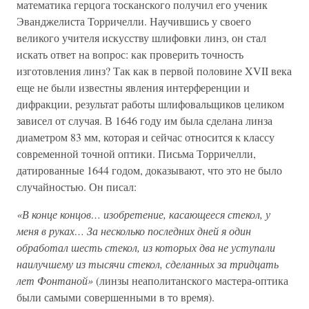
математика герцога тосканского получил его ученик
Эванджелиста Торричелли. Научившись у своего
великого учителя искусству шлифовки линз, он стал
искать ответ на вопрос: как проверить точность
изготовления линз? Так как в первой половине XVII века
еще не были известны явления интерференции и
дифракции, результат работы шлифовальщиков целиком
зависел от случая. В 1646 году им была сделана линза
диаметром 83 мм, которая и сейчас относится к классу
современной точной оптики. Письма Торричелли,
датированные 1644 годом, доказывают, что это не было
случайностью. Он писал:
«В конце концов… изобретение, касающееся стекол, у
меня в руках… За несколько последних дней я один
обработал шесть стекол, из которых два не уступали
наилучшему из тысячи стекол, сделанных за тридцать
лет Фонтаной»
(линзы неаполитанского мастера-оптика
были самыми совершенными в то время).