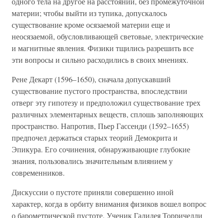
одного тела на другое на расстоянии, без промежуточной
материи; чтобы выйти из тупика, допускалось
существование кроме осязаемой материи еще и
неосязаемой, обусловливающей световые, электрические
и магнитные явления. Физики тщились разрешить все
эти вопросы и сильно расходились в своих мнениях.
Рене Декарт (1596–1650), сначала допускавший
существование пустого пространства, впоследствии
отверг эту гипотезу и предположил существование трех
различных элементарных веществ, сплошь заполняющих
пространство. Напротив, Пьер Гассенди (1592–1655)
предпочел держаться старых теорий Демокрита и
Эпикура. Его сочинения, обнаруживающие глубокие
знания, пользовались значительным влиянием у
современников.
Дискуссии о пустоте приняли совершенно иной
характер, когда в орбиту внимания физиков вошел вопрос
о барометрической пустоте. Ученик Галилея Торричелли