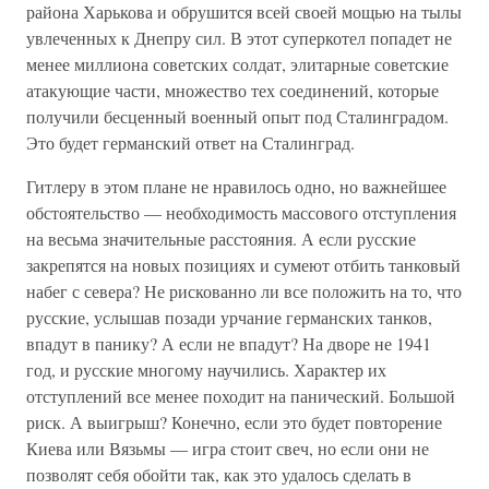
района Харькова и обрушится всей своей мощью на тылы
увлеченных к Днепру сил. В этот суперкотел попадет не
менее миллиона советских солдат, элитарные советские
атакующие части, множество тех соединений, которые
получили бесценный военный опыт под Сталинградом.
Это будет германский ответ на Сталинград.
Гитлеру в этом плане не нравилось одно, но важнейшее
обстоятельство — необходимость массового отступления
на весьма значительные расстояния. А если русские
закрепятся на новых позициях и сумеют отбить танковый
набег с севера? Не рискованно ли все положить на то, что
русские, услышав позади урчание германских танков,
впадут в панику? А если не впадут? На дворе не 1941
год, и русские многому научились. Характер их
отступлений все менее походит на панический. Большой
риск. А выигрыш? Конечно, если это будет повторение
Киева или Вязьмы — игра стоит свеч, но если они не
позволят себя обойти так, как это удалось сделать в