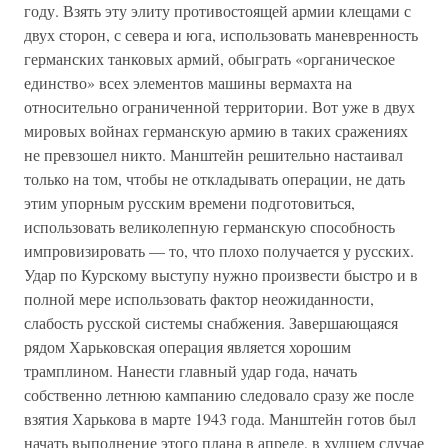
году. Взять эту элиту противостоящей армии клещами с
двух сторон, с севера и юга, использовать маневренность
германских танковых армий, обыграть «органическое
единство» всех элементов машины вермахта на
относительно ограниченной территории. Вот уже в двух
мировых войнах германскую армию в таких сражениях
не превзошел никто. Манштейн решительно настаивал
только на том, чтобы не откладывать операции, не дать
этим упорным русским времени подготовиться,
использовать великолепную германскую способность
импровизировать — то, что плохо получается у русских.
Удар по Курскому выступу нужно произвести быстро и в
полной мере использовать фактор неожиданности,
слабость русской системы снабжения. Завершающаяся
рядом Харьковская операция является хорошим
трамплином. Нанести главный удар года, начать
собственно летнюю кампанию следовало сразу же после
взятия Харькова в марте 1943 года. Манштейн готов был
начать выполнение этого плана в апреле, в худшем случае