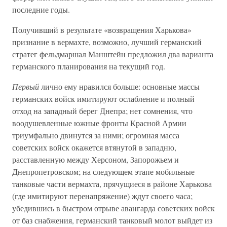
последние годы.
Получивший в результате «возвращения Харькова»
признание в вермахте, возможно, лучший германский
стратег фельдмаршал Манштейн предложил два варианта
германского планирования на текущий год.
Первый
лично ему нравился больше: основные массы
германских войск имитируют ослабление и полный
отход на западный берег Днепра; нет сомнения, что
воодушевленные южные фронты Красной Армии
триумфально двинутся за ними; огромная масса
советских войск окажется втянутой в западню,
расставленную между Херсоном, Запорожьем и
Днепропетровском; на следующем этапе мобильные
танковые части вермахта, прячущиеся в районе Харькова
(где имитируют перенапряжение) ждут своего часа;
убедившись в быстром отрыве авангарда советских войск
от баз снабжения, германский танковый молот выйдет из