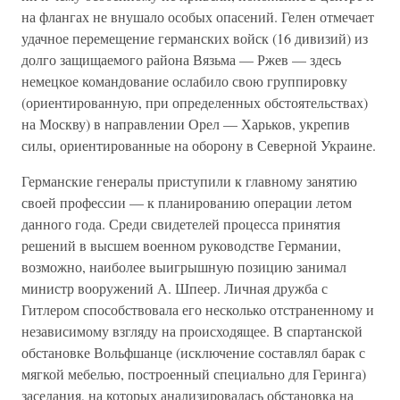
на флангах не внушало особых опасений. Гелен отмечает
удачное перемещение германских войск (16 дивизий) из
долго защищаемого района Вязьма — Ржев — здесь
немецкое командование ослабило свою группировку
(ориентированную, при определенных обстоятельствах)
на Москву) в направлении Орел — Харьков, укрепив
силы, ориентированные на оборону в Северной Украине.
Германские генералы приступили к главному занятию
своей профессии — к планированию операции летом
данного года. Среди свидетелей процесса принятия
решений в высшем военном руководстве Германии,
возможно, наиболее выигрышную позицию занимал
министр вооружений А. Шпеер. Личная дружба с
Гитлером способствовала его несколько отстраненному и
независимому взгляду на происходящее. В спартанской
обстановке Вольфшанце (исключение составлял барак с
мягкой мебелью, построенный специально для Геринга)
заседания, на которых анализировалась обстановка на