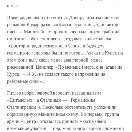
в мае.
Идею радикально отступить к Днепру, а затем нанести
решающий удар разделял фактически лишь один автор
идеи — Манштейн. У прочих военачальников сработал
инстинкт собственничества, отдавать колоссальные
территории ради возможного успеха в будущем
германские генералы были не готовы. Атака на Курск на
этом фоне выглядела менее авантюрной, менее
рискованной. Цайцлер: «По меньшей мере, она (атака на
Курск. —
А.У.
) не создаст такого напряжения на
резервные силы».
Гитлер избрал
второй
вариант (названный им
«Цитаделью», а Сталиным — «Германским
Сталинградом»). Несколько обстоятельств усложнили
обрисованную Манштейном схему. Во-первых, группа
армий «Центр» отказалась принять максимально
возможное участие — она, мол, занята своими сложными