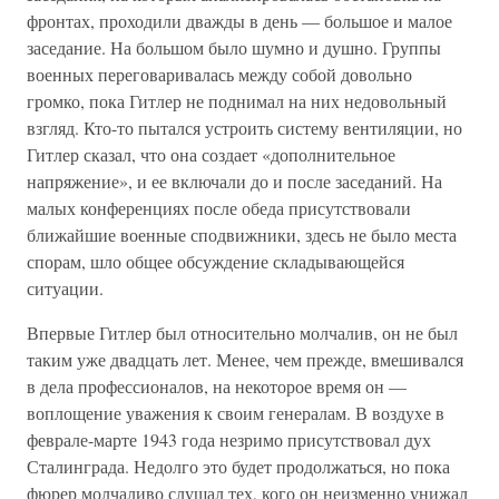
фронтах, проходили дважды в день — большое и малое
заседание. На большом было шумно и душно. Группы
военных переговаривалась между собой довольно
громко, пока Гитлер не поднимал на них недовольный
взгляд. Кто-то пытался устроить систему вентиляции, но
Гитлер сказал, что она создает «дополнительное
напряжение», и ее включали до и после заседаний. На
малых конференциях после обеда присутствовали
ближайшие военные сподвижники, здесь не было места
спорам, шло общее обсуждение складывающейся
ситуации.
Впервые Гитлер был относительно молчалив, он не был
таким уже двадцать лет. Менее, чем прежде, вмешивался
в дела профессионалов, на некоторое время он —
воплощение уважения к своим генералам. В воздухе в
феврале-марте 1943 года незримо присутствовал дух
Сталинграда. Недолго это будет продолжаться, но пока
фюрер молчаливо слушал тех, кого он неизменно унижал