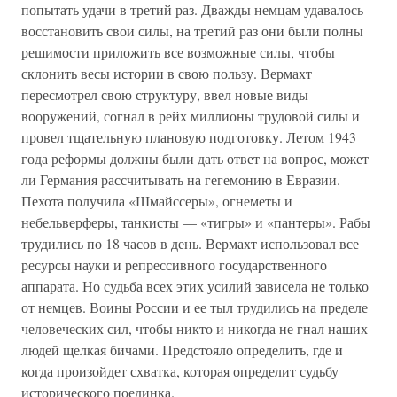
попытать удачи в третий раз. Дважды немцам удавалось
восстановить свои силы, на третий раз они были полны
решимости приложить все возможные силы, чтобы
склонить весы истории в свою пользу. Вермахт
пересмотрел свою структуру, ввел новые виды
вооружений, согнал в рейх миллионы трудовой силы и
провел тщательную плановую подготовку. Летом 1943
года реформы должны были дать ответ на вопрос, может
ли Германия рассчитывать на гегемонию в Евразии.
Пехота получила «Шмайссеры», огнеметы и
небельверферы, танкисты — «тигры» и «пантеры». Рабы
трудились по 18 часов в день. Вермахт использовал все
ресурсы науки и репрессивного государственного
аппарата. Но судьба всех этих усилий зависела не только
от немцев. Воины России и ее тыл трудились на пределе
человеческих сил, чтобы никто и никогда не гнал наших
людей щелкая бичами. Предстояло определить, где и
когда произойдет схватка, которая определит судьбу
исторического поединка.