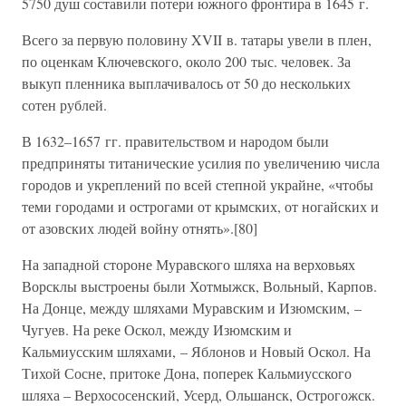
5750 душ составили потери южного фронтира в 1645 г.
Всего за первую половину XVII в. татары увели в плен,
по оценкам Ключевского, около 200 тыс. человек. За
выкуп пленника выплачивалось от 50 до нескольких
сотен рублей.
В 1632–1657 гг. правительством и народом были
предприняты титанические усилия по увеличению числа
городов и укреплений по всей степной украйне, «чтобы
теми городами и острогами от крымских, от ногайских и
от азовских людей войну отнять».[80]
На западной стороне Муравского шляха на верховьях
Ворсклы выстроены были Хотмыжск, Вольный, Карпов.
На Донце, между шляхами Муравским и Изюмским, –
Чугуев. На реке Оскол, между Изюмским и
Кальмиусским шляхами, – Яблонов и Новый Оскол. На
Тихой Сосне, притоке Дона, поперек Кальмиусского
шляха – Верхососенский, Усерд, Ольшанск, Острогожск.