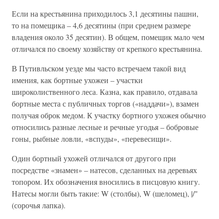
Если на крестьянина приходилось 3,1 десятины пашни,
то на помещика – 4,6 десятины (при среднем размере
владения около 35 десятин). В общем, помещик мало чем
отличался по своему хозяйству от крепкого крестьянина.
В Путивльском уезде мы часто встречаем такой вид
имения, как бортные ухожеи – участки
широколиственного леса. Казна, как правило, отдавала
бортные места с публичных торгов («наддачи»), взамен
получая оброк медом. К участку бортного ухожея обычно
относились разные лесные и речные угодья – бобровые
гоны, рыбные ловли, «вспуды», «перевесищи».
Один бортный ухожей отличался от другого при
посредстве «знамен» – натесов, сделанных на деревьях
топором. Их обозначения вносились в писцовую книгу.
Натесы могли быть такие: W (столбы), W (шеломец), |/"
(сорочья лапка).