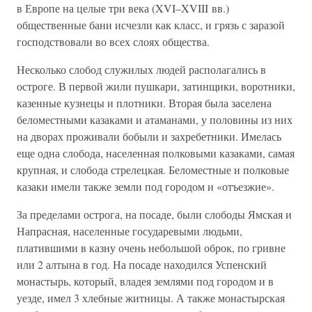
в Европе на целые три века (XVI–XVIII вв.)
общественные бани исчезли как класс, и грязь с заразой
господствовали во всех слоях общества.
Несколько слобод служилых людей располагались в
остроге. В первой жили пушкари, затинщики, воротники,
казенные кузнецы и плотники. Вторая была заселена
беломестными казаками и атаманами, у половины из них
на дворах проживали бобыли и захребетники. Имелась
еще одна слобода, населенная полковыми казаками, самая
крупная, и слобода стрелецкая. Беломестные и полковые
казаки имели также земли под городом и «отъезжие».
За пределами острога, на посаде, были слободы Ямская и
Напрасная, населенные государевыми людьми,
платившими в казну очень небольшой оброк, по гривне
или 2 алтына в год. На посаде находился Успенский
монастырь, который, владея землями под городом и в
уезде, имел 3 хлебные житницы. А также монастырская