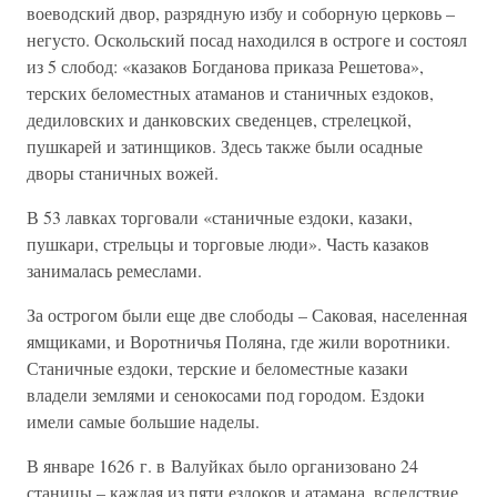
воеводский двор, разрядную избу и соборную церковь –
негусто. Оскольский посад находился в остроге и состоял
из 5 слобод: «казаков Богданова приказа Решетова»,
терских беломестных атаманов и станичных ездоков,
дедиловских и данковских сведенцев, стрелецкой,
пушкарей и затинщиков. Здесь также были осадные
дворы станичных вожей.
В 53 лавках торговали «станичные ездоки, казаки,
пушкари, стрельцы и торговые люди». Часть казаков
занималась ремеслами.
За острогом были еще две слободы – Саковая, населенная
ямщиками, и Воротничья Поляна, где жили воротники.
Станичные ездоки, терские и беломестные казаки
владели землями и сенокосами под городом. Ездоки
имели самые большие наделы.
В январе 1626 г. в Валуйках было организовано 24
станицы – каждая из пяти ездоков и атамана, вследствие