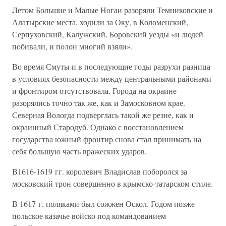
Летом Большие и Малые Ногаи разоряли Темниковские и
Алатырские места, ходили за Оку, в Коломенский,
Серпуховский, Калужский, Боровский уезды «и людей
побивали, и полон многий взяли».
Во время Смуты и в последующие годы разрухи разница
в условиях безопасности между центральными районами
и фронтиром отсутствовала. Города на окраине
разорялись точно так же, как и Замосковном крае.
Северная Вологда подверглась такой же резне, как и
окраинный Стародуб. Однако с восстановлением
государства южный фронтир снова стал принимать на
себя большую часть вражеских ударов.
В1616-1619 гг. королевич Владислав поборолся за
московский трон совершенно в крымско-татарском стиле.
В 1617 г. поляками был сожжен Оскол. Годом позже
польское казачье войско под командованием