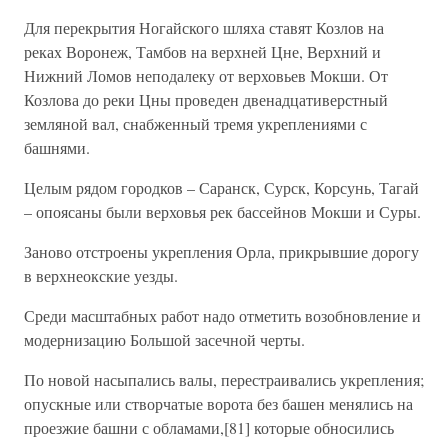
Для перекрытия Ногайского шляха ставят Козлов на
реках Воронеж, Тамбов на верхней Цне, Верхний и
Нижний Ломов неподалеку от верховьев Мокши. От
Козлова до реки Цны проведен двенадцативерстный
земляной вал, снабженный тремя укреплениями с
башнями.
Целым рядом городков – Саранск, Сурск, Корсунь, Тагай
– опоясаны были верховья рек бассейнов Мокши и Суры.
Заново отстроены укрепления Орла, прикрывшие дорогу
в верхнеокские уезды.
Среди масштабных работ надо отметить возобновление и
модернизацию Большой засечной черты.
По новой насыпались валы, перестраивались укрепления;
опускные или створчатые ворота без башен менялись на
проезжие башни с обламами,[81] которые обносились