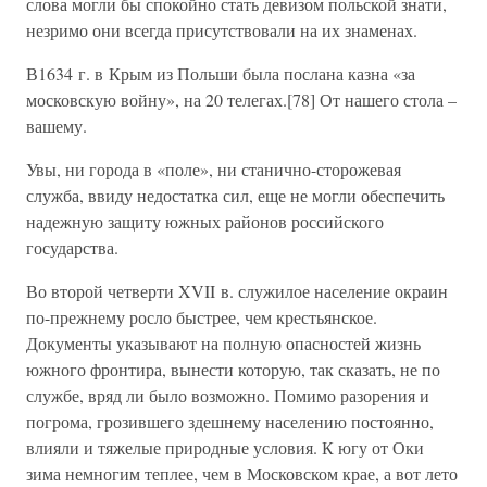
слова могли бы спокойно стать девизом польской знати,
незримо они всегда присутствовали на их знаменах.
В1634 г. в Крым из Польши была послана казна «за
московскую войну», на 20 телегах.[78] От нашего стола –
вашему.
Увы, ни города в «поле», ни станично-сторожевая
служба, ввиду недостатка сил, еще не могли обеспечить
надежную защиту южных районов российского
государства.
Во второй четверти XVII в. служилое население окраин
по-прежнему росло быстрее, чем крестьянское.
Документы указывают на полную опасностей жизнь
южного фронтира, вынести которую, так сказать, не по
службе, вряд ли было возможно. Помимо разорения и
погрома, грозившего здешнему населению постоянно,
влияли и тяжелые природные условия. К югу от Оки
зима немногим теплее, чем в Московском крае, а вот лето