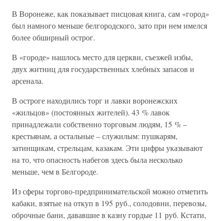
В Воронеже, как показывает писцовая книга, сам «город»
был намного меньше белгородского, зато при нем имелся
более обширный острог.
В «городе» нашлось место для церкви, съезжей избы,
двух житниц для государственных хлебных запасов и
арсенала.
В остроге находились торг и лавки воронежских
«жильцов» (постоянных жителей). 43 % лавок
принадлежали собственно торговым людям, 15 % –
крестьянам, а остальные – служилым: пушкарям,
затинщикам, стрельцам, казакам. Эти цифры указывают
на то, что опасность набегов здесь была несколько
меньше, чем в Белгороде.
Из сферы торгово-предпринимательской можно отметить
кабаки, взятые на откуп в 195 руб., солодовни, перевозы,
оброчные бани, дававшие в казну гордые 11 руб. Кстати,