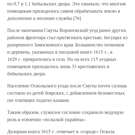
по 0,7 и 1,1 бобыльских двора. Это означало, что многим
помещикам приходилось самим обрабатывать землю в
дополнение к несению службы.[76]
После окончания Смуты Воронежский уезд ранее других
районов фронтира стал притягивать крестьян, бегущих из
разоренного Замосковного края. Большинство починков
и деревень, указанных в писцовой книге 1615 г., к
1629 г. превратились в села. Но на всех 115 уездных
помещиков приходилось лишь 33 крестьянских и
бобыльских двора.
Население Оскольского уезда после Смуты почти сплошь
состояло из детей боярских, с добавлением беломестных
(не платящих подати) казаков.
Таким образом, служилое сословие сохранило ведущую
роль в освоении «польской украйны».
Дозорная книга 1615 г. отмечает в «городе» Оскола