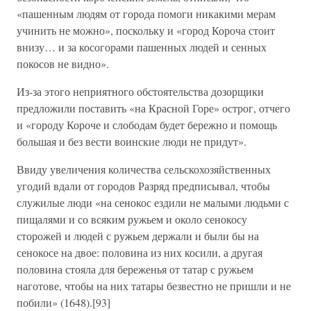
«пашенным людям от города помоги никакими мерам
учинить не можно», поскольку и «город Короча стоит
внизу… и за косогорами пашенных людей и сенных
покосов не видно».
Из-за этого неприятного обстоятельства дозорщики
предложили поставить «на Красной Горе» острог, отчего
и «городу Короче и слободам будет бережно и помощь
большая и без вести воинские люди не придут».
Ввиду увеличения количества сельскохозяйственных
угодий вдали от городов Разряд предписывал, чтобы
служилые люди «на сенокос ездили не малыми людьми с
пищалями и со всяким ружьем и около сенокосу
сторожей и людей с ружьем держали и были бы на
сенокосе на двое: половина из них косили, а другая
половина стояла для береженья от татар с ружьем
наготове, чтобы на них татары безвестно не пришли и не
побили» (1648).[93]