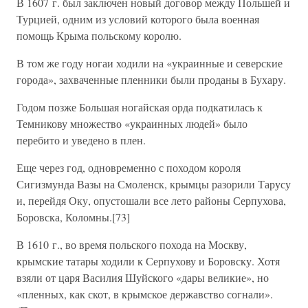
В 1607 г. был заключен новый договор между Польшей и
Турцией, одним из условий которого была военная
помощь Крыма польскому королю.
В том же году ногаи ходили на «украинные и северские
города», захваченные пленники были проданы в Бухару.
Годом позже Большая ногайская орда подкатилась к
Темникову множество «украинных людей» было
перебито и уведено в плен.
Еще через год, одновременно с походом короля
Сигизмунда Вазы на Смоленск, крымцы разорили Тарусу
и, перейдя Оку, опустошали все лето районы Серпухова,
Боровска, Коломны.[73]
В 1610 г., во время польского похода на Москву,
крымские татары ходили к Серпухову и Боровску. Хотя
взяли от царя Василия Шуйского «дары великие», но
«пленных, как скот, в крымское державство согнали».