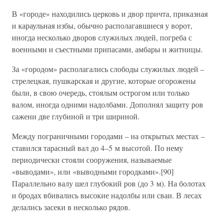
В «городе» находились церковь и двор причта, приказная
и караульная избы, обычно располагавшиеся у ворот,
иногда несколько дворов служилых людей, погреба с
военными и съестными припасами, амбары и житницы.
За «городом» располагались слободы служилых людей –
стрелецкая, пушкарская и другие, которые огорожены
были, в свою очередь, стоялым острогом или только
валом, иногда одними надолбами. Дополнял защиту ров
сажени две глубиной и три шириной.
Между пограничными городами – на открытых местах –
ставился тарасный вал до 4–5 м высотой. По нему
периодически стояли сооружения, называемые
«выводами», или «выводными городками».[90]
Параллельно валу шел глубокий ров (до 3 м). На болотах
и бродах вбивались высокие надолбы или сваи. В лесах
делались засеки в несколько рядов.