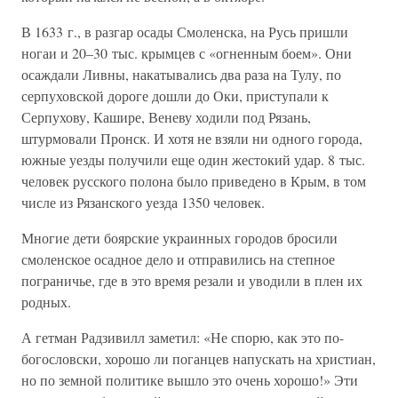
В 1633 г., в разгар осады Смоленска, на Русь пришли
ногаи и 20–30 тыс. крымцев с «огненным боем». Они
осаждали Ливны, накатывались два раза на Тулу, по
серпуховской дороге дошли до Оки, приступали к
Серпухову, Кашире, Веневу ходили под Рязань,
штурмовали Пронск. И хотя не взяли ни одного города,
южные уезды получили еще один жестокий удар. 8 тыс.
человек русского полона было приведено в Крым, в том
числе из Рязанского уезда 1350 человек.
Многие дети боярские украинных городов бросили
смоленское осадное дело и отправились на степное
пограничье, где в это время резали и уводили в плен их
родных.
А гетман Радзивилл заметил: «Не спорю, как это по-
богословски, хорошо ли поганцев напускать на христиан,
но по земной политике вышло это очень хорошо!» Эти