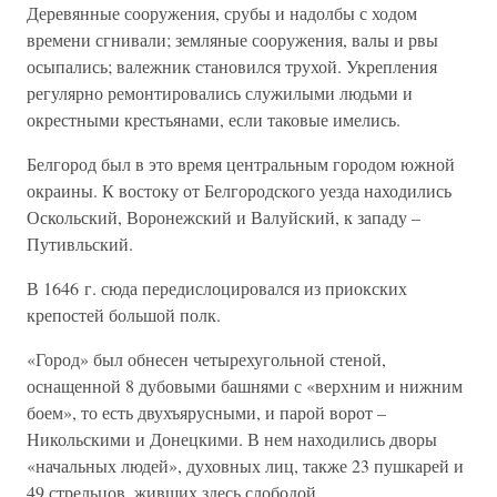
Деревянные сооружения, срубы и надолбы с ходом
времени сгнивали; земляные сооружения, валы и рвы
осыпались; валежник становился трухой. Укрепления
регулярно ремонтировались служилыми людьми и
окрестными крестьянами, если таковые имелись.
Белгород был в это время центральным городом южной
окраины. К востоку от Белгородского уезда находились
Оскольский, Воронежский и Валуйский, к западу –
Путивльский.
В 1646 г. сюда передислоцировался из приокских
крепостей большой полк.
«Город» был обнесен четырехугольной стеной,
оснащенной 8 дубовыми башнями с «верхним и нижним
боем», то есть двухъярусными, и парой ворот –
Никольскими и Донецкими. В нем находились дворы
«начальных людей», духовных лиц, также 23 пушкарей и
49 стрельцов, живших здесь слободой.