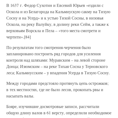
В 1637 г. Федор Сухотин и Евсевий Юрьев «ездили с
Оскола и из Белагорода на Кальмиускую сакму на Тихую
Сосну и на Усерд» и к устью Тихой Сосны, в низовья
Оскола, на реку Валуйку, в долину реки Сейм, а также к
верховьям Ворскла и Пела – «того места смотрети и
чертити».[84]
По результатам того смотрения-черчения было
запланировано построить ряд городов для усиления
контроля над шляхами: Муравским – на левой стороне
Донца; Изюмским – на реке Тихая Сосна у Терновского
леса; Кальмиусским – у впадения Усерда в Тихую Сосну.
Между городами предстояло протянуть цепь острожков;
в тех местностях, где не было лесов, прокопать рвы и
насыпать валы.
Бояре, изучившие досмотровые записи, рассчитали
общую длину валов в 61 версту, определили необходимое