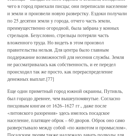
чего в город приехали писцы; они переписали население
и земли и произвели новую разверстку. Ездоки получали
по 25 десятин земли у города, отчего часть земли,
преимущественно огородной, была забрана у конных
стрельцов. Безусловно, стрельцы потеряли часть
вложенного труда. Но видеть в этом произвол
правительства нельзя. Для центра было главным
поддержание возможностей для несения службы. Земля
не рассматривалась как собственность, и ее передел
происходил так же просто, как перераспределение
денежных выплат.[77]
Еще один приметный город южной окраины, Путивль,
был гораздо древнее, чем вышеупомянутые. Согласно
писцовым книгам от 1626–1627 гг., даже после
«литовского разорения» здесь имелось посадское
население, платящее оброк – 60 дворов. Оброк оно само
разверстывало между собой «по животом и промыслом».
Посадским людям также надлежало давать подводы для