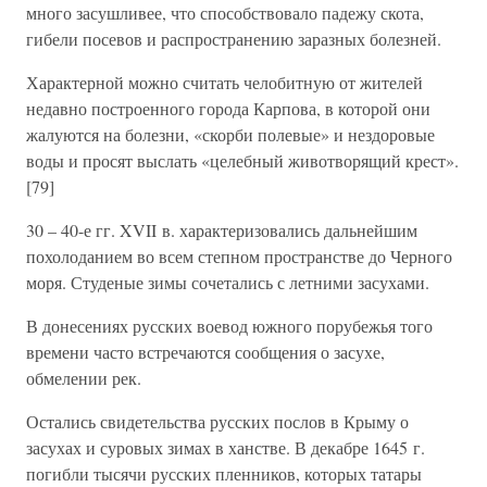
много засушливее, что способствовало падежу скота,
гибели посевов и распространению заразных болезней.
Характерной можно считать челобитную от жителей
недавно построенного города Карпова, в которой они
жалуются на болезни, «скорби полевые» и нездоровые
воды и просят выслать «целебный животворящий крест».
[79]
30 – 40-е гг. XVII в. характеризовались дальнейшим
похолоданием во всем степном пространстве до Черного
моря. Студеные зимы сочетались с летними засухами.
В донесениях русских воевод южного порубежья того
времени часто встречаются сообщения о засухе,
обмелении рек.
Остались свидетельства русских послов в Крыму о
засухах и суровых зимах в ханстве. В декабре 1645 г.
погибли тысячи русских пленников, которых татары