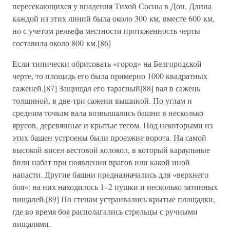
пересекающихся у впадения Тихой Сосны в Дон. Длина
каждой из этих линий была около 300 км, вместе 600 км,
но с учетом рельефа местности протяженность черты
составила около 800 км.[86]
Если типически обрисовать «город» на Белгородской
черте, то площадь его была примерно 1000 квадратных
саженей.[87] Защищал его тарасный[88] вал в сажень
толщиной, в две-три сажени вышиной. По углам и
средним точкам вала возвышались башни в несколько
ярусов, деревянные и крытые тесом. Под некоторыми из
этих башен устроены были проезжие ворота. На самой
высокой висел вестовой колокол, в который караульные
били набат при появлении врагов или какой иной
напасти. Другие башни предназначались для «верхнего
боя»: на них находилось 1–2 пушки и несколько затинных
пищалей.[89] По стенам устраивались крытые площадки,
где во время боя располагались стрельцы с ручными
пищалями.