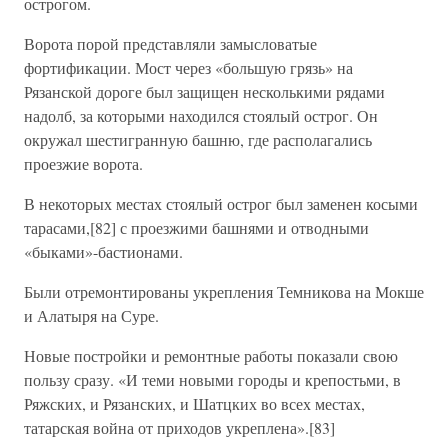
острогом.
Ворота порой представляли замысловатые
фортификации. Мост через «большую грязь» на
Рязанской дороге был защищен несколькими рядами
надолб, за которыми находился стоялый острог. Он
окружал шестигранную башню, где располагались
проезжие ворота.
В некоторых местах стоялый острог был заменен косыми
тарасами,[82] с проезжими башнями и отводными
«быками»-бастионами.
Были отремонтированы укрепления Темникова на Мокше
и Алатыря на Суре.
Новые постройки и ремонтные работы показали свою
пользу сразу. «И теми новыми городы и крепостьми, в
Ряжских, и Рязанских, и Шатцких во всех местах,
татарская война от приходов укреплена».[83]