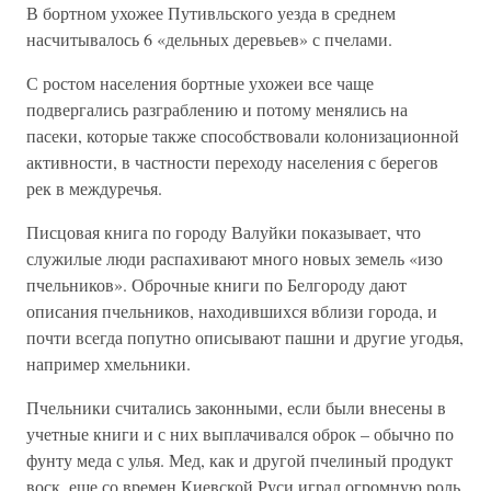
В бортном ухожее Путивльского уезда в среднем
насчитывалось 6 «дельных деревьев» с пчелами.
С ростом населения бортные ухожеи все чаще
подвергались разграблению и потому менялись на
пасеки, которые также способствовали колонизационной
активности, в частности переходу населения с берегов
рек в междуречья.
Писцовая книга по городу Валуйки показывает, что
служилые люди распахивают много новых земель «изо
пчельников». Оброчные книги по Белгороду дают
описания пчельников, находившихся вблизи города, и
почти всегда попутно описывают пашни и другие угодья,
например хмельники.
Пчельники считались законными, если были внесены в
учетные книги и с них выплачивался оброк – обычно по
фунту меда с улья. Мед, как и другой пчелиный продукт
воск, еще со времен Киевской Руси играл огромную роль