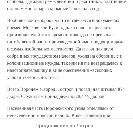
слобода, где жили ремесленники и работники, платившие
старцам монастыря скромные 2 алтына в год.
Вообще слово «оброк» часто встречается в документах
времен Московской Руси, однако налог на русских
производителей того времени никогда не превышал
пятой-шестой части произведенной ими продукции даже
в самых изобильных местностях. Да и львиная доля
собранных государством налогов, уходя на оборонные и
колонизационные нужды, так или иначе возвращалась к
налогоплательщику в виде обеспечения «всеобщих
условий безопасности»…
Всего Воронеж («город», острог и посад) насчитывал 874
двора. Служилым принадлежало 78,4 % дворов.
Населенная часть Воронежского уезда отделялась от
ненаселенной полосой надолб. Колья ставились за
наружным краем рва в один, два, три ряда, иногда с
Продолжение на Литрес
наметами, то есть для маскировки засыпались землей с