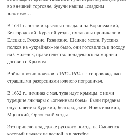
во внешней торговле, будучи нашим «сладким
золотом»…
В 1631 г. ногаи и крымцы нападали на Воронежский,
Белгородский, Курский уезды, их загоны проникали в
Елецкие, Ряжские, Рязанские, Шацкие места. Русских
полков на «украйнах» не было, они готовились к походу
на Смоленск; правительство понадеялось на мирный
договор с Крымом.
Война против поляков в 1632–1634 гг. сопровождалась
страшными разорениями южного пограничья.
В 1632 г., начиная с мая, туда идут крымцы, с ними
турецкие янычары с «огненным боем». Были преданы
опустошению Курский, Белгородский, Новосильский,
Мценский, Орловский уезды.
Это привело к задержке русского похода на Смоленск,
который начался не весной, а в октябре.