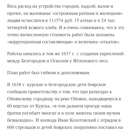
Весь расход на устройство городов, надолб, валов и
прочее, на жалованье «острожным ратным и жилецким»
людям исчислялся в 111574 руб. 15 алтын и в 24 тыс.
четвертей всякого хлеба. И я очень сомневаюсь, что в эту
точно вычисленную стоимость работ была заложена
«коррупционная составляющая» и величина «откатов».
Работы начались в том же 1637 г. с создания укреплений
между Белгородом и Осколом у Яблонового леса.
План работ был гибким и дополняемым.
В 1638 г. курские и белгородские дети боярские
сообщали правительству о том, что при разъездах к
Обоянскому городищу на реке Обояни, находящемуся в
60 верстах от Курска, «в том дальнем проезде наша
братия погибает многие и в поле животы своим мучим
безвыходно». И воевода Иван Колотовский с отрядом в
600 стрельцов и детей боярских оперативно поставил на