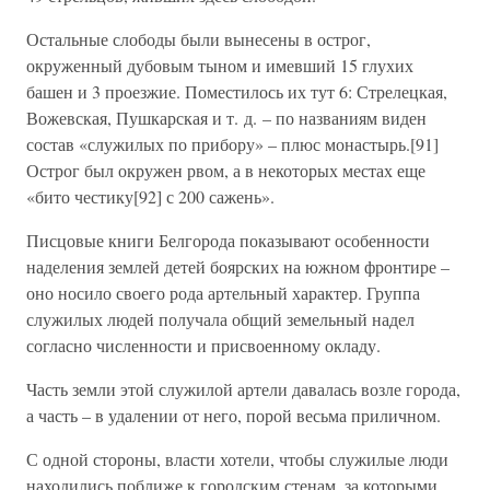
Остальные слободы были вынесены в острог,
окруженный дубовым тыном и имевший 15 глухих
башен и 3 проезжие. Поместилось их тут 6: Стрелецкая,
Вожевская, Пушкарская и т. д. – по названиям виден
состав «служилых по прибору» – плюс монастырь.[91]
Острог был окружен рвом, а в некоторых местах еще
«бито честику[92] с 200 сажень».
Писцовые книги Белгорода показывают особенности
наделения землей детей боярских на южном фронтире –
оно носило своего рода артельный характер. Группа
служилых людей получала общий земельный надел
согласно численности и присвоенному окладу.
Часть земли этой служилой артели давалась возле города,
а часть – в удалении от него, порой весьма приличном.
С одной стороны, власти хотели, чтобы служилые люди
находились поближе к городским стенам, за которыми