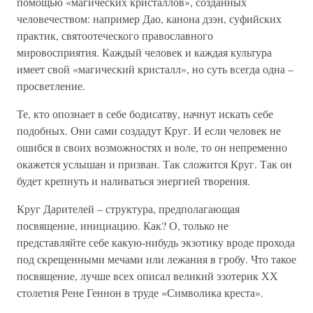
помощью «магических кристаллов», созданных
человечеством: например Дао, канона дзэн, суфийских
практик, святоотеческого православного
мировосприятия. Каждый человек и каждая культура
имеет свой «магический кристалл», но суть всегда одна –
просветление.
Те, кто опознает в себе бодисатву, начнут искать себе
подобных. Они сами создадут Круг. И если человек не
ошибся в своих возможностях и воле, то он непременно
окажется услышан и призван. Так сложится Круг. Так он
будет крепнуть и наливаться энергией творения.
Круг Дарителей – структура, предполагающая
посвящение, инициацию. Как? О, только не
представляйте себе какую-нибудь экзотику вроде прохода
под скрещенными мечами или лежания в гробу. Что такое
посвящение, лучше всех описал великий эзотерик ХХ
столетия Рене Геннон в труде «Символика креста».