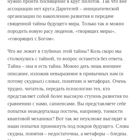
нужно пройти посвящение в круг пилотов. Так что вне
ассоциации нет круга Дарителей – инициатической
организации по накоплению развития и передаче
священной тайны будущего мира. Только так и можно
породить новую расу люденов, «творящих миры»,
«говорящих с Богом».
Что же лежит в глубинах этой тайны? Коль скоро мы
столкнулись с тайной, то вопрос останется без ответа.
Тайна – она и есть тайна. Можно дать лишь внешнее
описание, изложив невыразимое в привычных нам (и
потому скудных) словах, понятиях и метафорах. Очень
трудно, читатель, передать психологию тех, кто
представляет собой более высокую ступень развития по
сравнению с нами, сапиенсами. Вы представляете себе
попытки неандертальца постичь, например, тонкости
квантовой механики? Вот так же неуклюже выглядят и
наши попытки проникнуть под покров будущего. Слова
скудны, понятия – недостаточны, а метафоры – бледны.