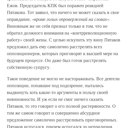
Ежов. Председатель КПК был поражен реакцией
Пятакова. Тот заявил, что ничего не может сказать в свое
оправдание,
«кроме голых опровержений на словах»
.
Виновным же он себя признал только в том, что не
обратил должного внимания на «контрреволюционную
работу» своей жены. С целью искупить эту вину Пятаков
предложил дать ему самолично расстрелять всех
оппозиционеров, которых приговорят к высшей мере на
будущем процессе. Он даже был готов расстрелять
собственную супругу.
Такое поведение не могло не настораживать. Все деятели
оппозиции, попавшие под подозрение, пытались
выдвинуть хоть какие-то аргументы в пользу своей
невиновности. И уж если не смог ничего сказать
Пятаков, то это говорит о его полной растерянности. О
том же самом говорит и совершенно абсурдное
предложение самолично расстреливать приговоренных.
Пятаков испугался, причем испугался до неприличия.