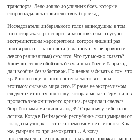
транспорта. Дело дошло до уличных боев, которые
сопровождались строительством баррикад.
Исследователи либерального толка единодушны в том,
что ноябрьская транспортная забастовка была сугубо
экстремистским мероприятием, которое лишний раз
подтвердило — крайности (в данном случае правого и
левого радикализма) сходятся. Что тут можно сказать?
Конечно, лучше обойтись без уличных боев и баррикад,
да и вообще без забастовок. Но нельзя забывать о том, что
крайности социального протеста часто вызваны
эгоизмом сильных мира сего. И разве не экстремизмом
следует считать ту политику, которая загнала Германию в
пропасть экономического кризиса, разорила и сделала
безработными миллионы людей? Странная у либералов
логика. Когда в Веймарской республике люди умирали от
голода на улицах — это экстремизмом не считается. Как
же, умирали-то при демократии… А когда
последовательные социалисты пытались положить конец