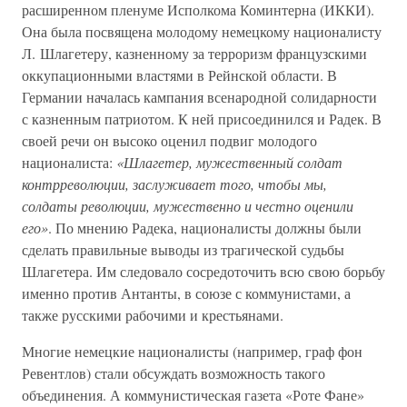
расширенном пленуме Исполкома Коминтерна (ИККИ).
Она была посвящена молодому немецкому националисту
Л. Шлагетеру, казненному за терроризм французскими
оккупационными властями в Рейнской области. В
Германии началась кампания всенародной солидарности
с казненным патриотом. К ней присоединился и Радек. В
своей речи он высоко оценил подвиг молодого
националиста:
«Шлагетер, мужественный солдат
контрреволюции, заслуживает того, чтобы мы,
солдаты революции, мужественно и честно оценили
его»
. По мнению Радека, националисты должны были
сделать правильные выводы из трагической судьбы
Шлагетера. Им следовало сосредоточить всю свою борьбу
именно против Антанты, в союзе с коммунистами, а
также русскими рабочими и крестьянами.
Многие немецкие националисты (например, граф фон
Ревентлов) стали обсуждать возможность такого
объединения. А коммунистическая газета «Роте Фане»