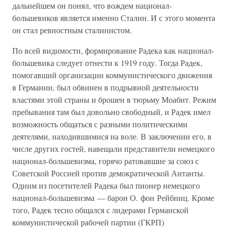
дальнейшем он понял, что вождем национал-
большевиков является именно Сталин. И с этого момента
он стал ревностным сталинистом.
По всей видимости, формирование Радека как национал-
большевика следует отнести к 1919 году. Тогда Радек,
помогавший организации коммунистического движения
в Германии, был обвинен в подрывной деятельности
властями этой страны и брошен в тюрьму Моабит. Режим
пребывания там был довольно свободный, и Радек имел
возможность общаться с разными политическими
деятелями, находившимися на воле. В заключении его, в
числе других гостей, навещали представители немецкого
национал-большевизма, горячо ратовавшие за союз с
Советской Россией против демократической Антанты.
Одним из посетителей Радека был пионер немецкого
национал-большевизма — барон О. фон Рейбниц. Кроме
того, Радек тесно общался с лидерами Германской
коммунистической рабочей партии (ГКРП)