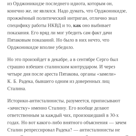
из Орджоникидзе последнего идиота, которым он,
конечно же, не являлся. Надо думать, что Орджоникидзе,
прожжённый политический интриган, отлично знал
как
специфику работы НКВД и то,
оно выбивает
показания. Его вряд ли мог убедить сам факт дачи
Пятаковым показаний. Но было в них нечто, что
Орджоникидзе вполне убедило.
Но это произойдет в декабре, а в сентябре Серго был
страшно взбешен сталинским контрударом. И через
четыре дня после ареста Пятакова, органы «замели»
К. Б. Радека, бывшего одним из доверенных лиц
Сталина.
Историки-антисталинисты, разумеется, приписывают
«зачистку» именно Сталину. Его вообще делают
ответственным за каждый чих, произошедший в 30-х
годах. Но вот какого-либо внятного объяснения — зачем
Сталин репрессировал Радека? — антисталинисты не