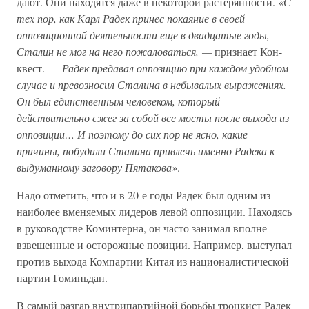
дают. Они находятся даже в некоторой растерянности.
«С
тех пор, как Карл Радек принес покаяние в своей
оппозиционной деятельности еще в двадцатые годы,
Сталин не мог на него пожаловаться, —
признает Кон-
квест. —
Радек предавал оппозицию при каждом удобном
случае и превозносил Сталина в небывалых выражениях.
Он был единственным человеком, который
действительно сжег за собой все мосты после выхода из
оппозиции… И поэтому до сих пор не ясно, какие
причины, побудили Сталина привлечь именно Радека к
выдуманному заговору Пятакова»
.
Надо отметить, что и в 20-е годы Радек был одним из
наиболее вменяемых лидеров левой оппозиции. Находясь
в руководстве Коминтерна, он часто занимал вполне
взвешенные и осторожные позиции. Например, выступал
против выхода Компартии Китая из националистической
партии Гоминьдан.
В самый разгар внутрипартийной борьбы троцкист Радек