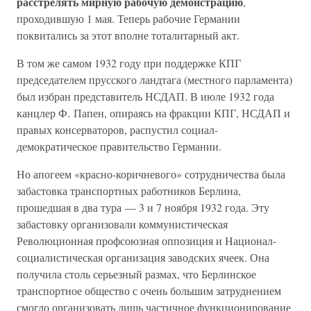
расстрелять мирную рабочую демонстрацию
,
проходившую 1 мая. Теперь рабочие Германии
поквитались за этот вполне тоталитарный акт.
В том же самом 1932 году при поддержке КПГ
председателем прусского ландтага (местного парламента)
был избран представитель НСДАП. В июле 1932 года
канцлер Ф. Папен, опираясь на фракции КПГ, НСДАП и
правых консерваторов, распустил социал-
демократическое правительство Германии.
Но апогеем «красно-коричневого» сотрудничества была
забастовка транспортных работников Берлина,
прошедшая в два тура — 3 и 7 ноября 1932 года. Эту
забастовку организовали коммунистическая
Революционная профсоюзная оппозиция и Национал-
социалистическая организация заводских ячеек. Она
получила столь серьезный размах, что Берлинское
транспортное общество с очень большим затруднением
смогло организовать лишь частичное функционирование