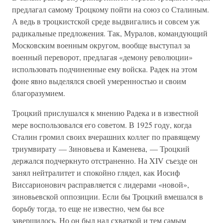
предлагал самому Троцкому пойти на союз со Сталиным.
А ведь в троцкистской среде выдвигались и совсем уж
радикальные предложения. Так, Муралов, командующий
Московским военным округом, вообще выступал за
военный переворот, предлагая «демону революции»
использовать подчиненные ему войска. Радек на этом
фоне явно выделялся своей умеренностью и своим
благоразумием.
Троцкий прислушался к мнению Радека и в известной
мере воспользовался его советом. В 1925 году, когда
Сталин громил своих вчерашних коллег по правящему
триумвирату — Зиновьева и Каменева, — Троцкий
держался подчеркнуто отстраненно. На XIV съезде он
занял нейтралитет и спокойно глядел, как Иосиф
Виссарионович расправляется с лидерами «новой»,
зиновьевской оппозиции. Если бы Троцкий вмешался в
борьбу тогда, то еще не известно, чем бы все
завершилось. Но он был над схваткой и тем самым