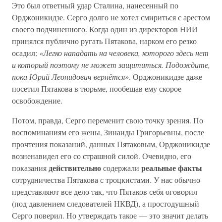
Это был ответный удар Сталина, нанесенный по
Орджоникидзе. Серго долго не хотел смириться с арестом
своего подчиненного. Когда один из директоров НИИ
принялся публично ругать Пятакова, нарком его резко
осадил:
«Легко нападать на человека, которого здесь нет
и который поэтому не может защититься. Подождите,
пока Юрий Леонидович вернётся»
. Орджоникидзе даже
посетил Пятакова в тюрьме, пообещав ему скорое
освобождение.
Потом, правда, Серго переменит свою точку зрения. По
воспоминаниям его жены, Зинаиды Григорьевны, после
прочтения показаний, данных Пятаковым, Орджоникидзе
возненавидел его со страшной силой. Очевидно, его
действительно
реальные факты
показания
содержали
сотрудничества Пятакова с троцкистами. У нас обычно
представляют все дело так, что Пятаков себя оговорил
(под давлением следователей НКВД), а простодушный
Серго поверил. Но утверждать такое — это значит делать