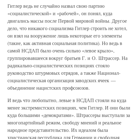
Гитлер ведь не случайно назвал свою партию
«социалистической» и «рабочей», он понял, куда
двигались массы после Первой мировой войны. Другое
дело, что никакого социализма Гитлер строить не хотел,
он взял на вооружение лишь некоторые его элементы
(такие, как активная социальная политика). Но ведь в
самой НСДАП было очень сильно «левое крыло»,
группировавшееся вокруг братьев Г. и О. Штрассер. На
радикально-социалистических позициях стояло
руководство штурмовых отрядов, а также Национал-
социалистическая организация заводских ячеек —
объединение нацистских профсоюзов.
И ведь что любопытно, левые в НСДАП стояли на куда
менее экстремистских позициях, чем Гитлер. И они были
куда большими «демократами». Штрассеры выступали за
многопартийный режим, свободу мнений и реальное
народное представительство. Их идеалом была
христианская республика для Германии и свободная