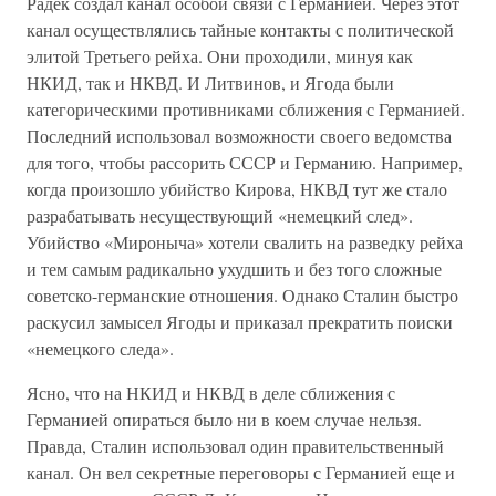
Радек создал канал особой связи с Германией. Через этот
канал осуществлялись тайные контакты с политической
элитой Третьего рейха. Они проходили, минуя как
НКИД, так и НКВД. И Литвинов, и Ягода были
категорическими противниками сближения с Германией.
Последний использовал возможности своего ведомства
для того, чтобы рассорить СССР и Германию. Например,
когда произошло убийство Кирова, НКВД тут же стало
разрабатывать несуществующий «немецкий след».
Убийство «Мироныча» хотели свалить на разведку рейха
и тем самым радикально ухудшить и без того сложные
советско-германские отношения. Однако Сталин быстро
раскусил замысел Ягоды и приказал прекратить поиски
«немецкого следа».
Ясно, что на НКИД и НКВД в деле сближения с
Германией опираться было ни в коем случае нельзя.
Правда, Сталин использовал один правительственный
канал. Он вел секретные переговоры с Германией еще и