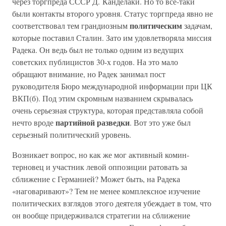
через торгпреда СССР Д. Канделаки. Но то все-таки
были контакты второго уровня. Статус торгпреда явно не
политическим
соответствовал тем грандиозным
задачам,
которые поставил Сталин. Зато им удовлетворяла миссия
Радека. Он ведь был не только одним из ведущих
советских публицистов 30-х годов. На это мало
обращают внимание, но Радек занимал пост
руководителя Бюро международной информации при ЦК
ВКП(б). Под этим скромным названием скрывалась
очень серьезная структура, которая представляла собой
партийной разведки
нечто вроде
. Вот это уже был
серьезный политический уровень.
Возникает вопрос, но как же мог активный комин-
терновец и участник левой оппозиции ратовать за
сближение с Германией? Может быть, на Радека
«наговаривают»? Тем не менее комплексное изучение
политических взглядов этого деятеля убеждает в том, что
он вообще придерживался стратегии на сближение