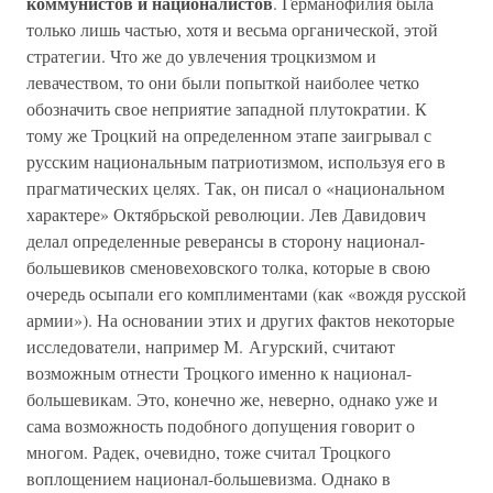
коммунистов и националистов
. Германофилия была
только лишь частью, хотя и весьма органической, этой
стратегии. Что же до увлечения троцкизмом и
левачеством, то они были попыткой наиболее четко
обозначить свое неприятие западной плутократии. К
тому же Троцкий на определенном этапе заигрывал с
русским национальным патриотизмом, используя его в
прагматических целях. Так, он писал о «национальном
характере» Октябрьской революции. Лев Давидович
делал определенные реверансы в сторону национал-
большевиков сменовеховского толка, которые в свою
очередь осыпали его комплиментами (как «вождя русской
армии»). На основании этих и других фактов некоторые
исследователи, например М. Агурский, считают
возможным отнести Троцкого именно к национал-
большевикам. Это, конечно же, неверно, однако уже и
сама возможность подобного допущения говорит о
многом. Радек, очевидно, тоже считал Троцкого
воплощением национал-большевизма. Однако в