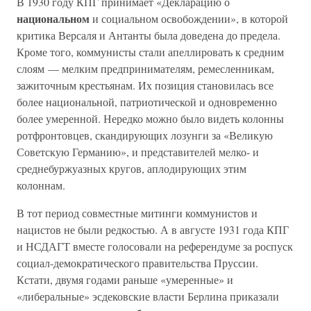
В 1930 году КПГ принимает «Декларацию о
национальном
и социальном освобождении», в которой
критика Версаля и Антанты была доведена до предела.
Кроме того, коммунисты стали апеллировать к средним
слоям — мелким предпринимателям, ремесленникам,
зажиточным крестьянам. Их позиция становилась все
более национальной, патриотической и одновременно
более умеренной. Нередко можно было видеть колонны
ротфронтовцев, скандирующих лозунги за «Великую
Советскую Германию», и представителей мелко- и
среднебуржуазных кругов, аплодирующих этим
колоннам.
В тот период совместные митинги коммунистов и
нацистов не были редкостью. А в августе 1931 года КПГ
и НСДАГТ вместе голосовали на референдуме за роспуск
социал-демократического правительства Пруссии.
Кстати, двумя годами раньше «умеренные» и
«либеральные» эсдековские власти Берлина приказали