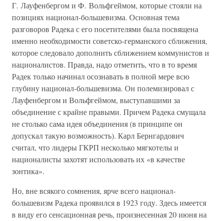
Г. Лауфенбергом и Ф. Вольфгеймом, которые стояли на
позициях национал-большевизма. Основная тема
разговоров Радека с его посетителями была посвящена
именно необходимости советско-германского сближения,
которое следовало дополнить сближением коммунистов и
националистов. Правда, надо отметить, что в то время
Радек только начинал осознавать в полной мере всю
глубину национал-большевизма. Он полемизировал с
Лауфенбергом и Вольфгеймом, выступавшими за
объединение с крайне правыми. Причем Радека смущала
не столько сама идея объединения (в принципе он
допускал такую возможность). Карл Бернгардович
считал, что лидеры ГКРП несколько мягкотелы и
националисты захотят использовать их «в качестве
зонтика».
Но, вне всякого сомнения, ярче всего национал-
большевизм Радека проявился в 1923 году. Здесь имеется
в виду его сенсационная речь, произнесенная 20 июня на