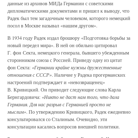
данные из архивов МИДа Германии с советскими
дипломатическими документами и пришел к выводу, что
Радек был тем загадочным человеком, которого немецкий
посол в Москве называл «нашим другом».
В 1934 году Радек издал брошюру «Подготовка борьбы за
новый передел мира». В ней он обильно цитировал
Г. фон Секта, немецкого генерала, бывшего убежденным
сторонником союза с Россией. Приведу одну из цитат
фон Секта:
«Германии крайне нужны дружественные
отношения с СССР»
. Наличие у Радека прогерманских
настроений подтверждает и «невозвращенец»
В. Кривицкий. Он приводит следующие слова Карла
Бернгардовича:
«Никто не даст нам того, что дала
Германия. Для нас разрыв с Германией просто не
мыслим»
. По утверждению Кривицкого, Радек ежедневно
консультировался со Сталиным. Очевидно, эти
консультации касались вопросов внешней политики.