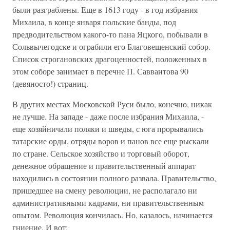
были разграблены. Еще в 1613 году - в год избрания
Михаила, в конце января польские банды, под
предводительством какого-то пана Яцкого, побывали в
Сольвычегодске и ограбили его Благовещенский собор.
Список строгановских драгоценностей, положенных в
этом соборе занимает в перечне П. Савваитова 90
(девяносто!) страниц.
В других местах Московской Руси было, конечно, никак
не лучше. На западе - даже после избрания Михаила, -
еще хозяйничали поляки и шведы, с юга прорывались
татарские орды, отряды воров и панов все еще рыскали
по стране. Сельское хозяйство и торговый оборот,
денежное обращение и правительственный аппарат
находились в состоянии полного развала. Правительство,
пришедшее на смену революции, не располагало ни
административными кадрами, ни правительственным
опытом. Революция кончилась. Но, казалось, начинается
гниение. И вот: