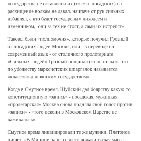
«государства не оставлял и их (то есть посадских) на
расхищение волкам не давал, наипаче от рук сильных
избавлял, а кто будет государевым лиходеем и
изменником, -они за тех не стоят, а сами их истребят».
Таковы были «полномочия», которые получил Грозный
от посадских людей Москвы, или - в переводе на
современный язык - от столичного пролетариата.
«Сильных людей» Грозный пощипал основательно: это
по убожеству марксистских шпаргалок называется
«классово-дворянским государством».
Когда в Смутное время, Шуйский дал боярству какую-то
конституционную «запись» - посадская, мужицкая,
«пролетарская» Москва снова подняла свой голос против
«записи» - «того искони в Московском Царстве не
важивалось».
Смутное время ликвидировали те же мужики. Платонов
пишет: «В Минине нашла своего вожака тяглая масса -