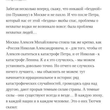
Забегая несколько вперед, скажу, что никакой «бездной»
(по Пушкину) в Москве и не пахло. И что после Петра,
который нас от этой «бездны» якобы спас, проблемы о
нехватке водки не возникало вовсе: была проблема
нехватки людей…
Москва Алексея Михайловича стояла так же крепко, как
«Россия Николая Александровича, и - для того, чтобы от
Алексея скатиться к катастрофе Петра, и от Николая - к
катастрофе Ленина.
К а к
это случилось, - мы можем
установить довольно точно. Но отчего не случилось
ничего лучшего, - мы объяснить не можем: тут
начинается иррациональное в истории: ряд
катастрофических случайностей, громоздясь одна над
другою, дают прорыв темным силам страны. А темные
силы - они существуют всегда и везде… В каждую эпоху,
в каждой нации и в каждом человеке. Это о них Тютчев
сказал: