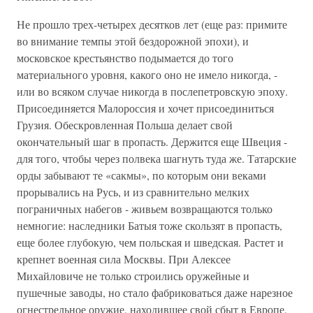
Не прошло трех-четырех десятков лет (еще раз: примите
во внимание темпы этой бездорожной эпохи), и
московское крестьянство подымается до того
материального уровня, какого оно не имело никогда, -
или во всяком случае никогда в послепетровскую эпоху.
Присоединяется Малороссия и хочет присоединиться
Грузия. Обескровленная Польша делает свой
окончательный шаг в пропасть. Держится еще Швеция -
для того, чтобы через полвека шагнуть туда же. Татарские
орды забывают те «сакмы», по которым они веками
прорывались на Русь, и из сравнительно мелких
пограничных набегов - живьем возвращаются только
немногие: наследники Батыя тоже скользят в пропасть,
еще более глубокую, чем польская и шведская. Растет и
крепнет военная сила Москвы. При Алексее
Михайловиче не только строились оружейные и
пушечные заводы, но стало фабриковаться даже нарезное
огнестрельное оружие, находившее свой сбыт в Европе,