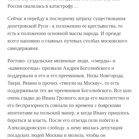
Россия свалилась в катастрофу…
Сейчас я перейду к последнему штриху существования
допетровской Руси - к положению ее крестьянства, то
есть к положению основной массы народа. И прежде
всего напомню о главных путевых столбах московского
самодержавия.
Ростово- суздальские мизинные люди, «смерды» и
«каменосечцы» призвали Андрея Боголюбского и
поддержали и его и его преемников. Низы Новгорода,
Твери, Рязани и прочих «тянули на Москву», то есть
поддерживали тех же преемников Боголюбского, Все шло
очень гладко до Ивана Грозного, когда его малолетство и
его беспризорность совпали по времени с боярскими
аппетитами на польский манер, и когда Ивану пришлось
бороться за власть. После его отъезда (или побега) в
Александровскую слободу, к нему явилась депутация
посадских людей Москвы и молила, чтобы он