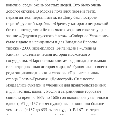
конечно, среди очень богатых людей. Это было очень
дорогое оружие. В Москве появился первый театр,
первая аптека, первая газета, на Дону был построен
первый русский корабль - «Орел», у которого петровский
ботик впоследствии безо всякого зазрения совести украл
звание «Дедушки русского флота». «Соборное Уложение»
было издано в невиданном и для Западной Европы
тираже - 2.000 экземпляров. Была издана «Степная
Книга» - систематическая история московского
государства, «Царственная книга» - одиннадцатитомная
иллюстрированная история мира, «Азбуковник» - своего
рода энциклопедический словарь, «Правительница»
старца Эразма-Ермолая, «Домострой» Сильвестра.
Издавались буквари и учебники для правительственных
и для частных школ… Росли и заграничные торговые
связи: за время с 1669 по 1686 год вывоз льна увеличился
вдвое (с 67 до 137 тысяч пудов), вывоз конопли больше
чем втрое (с 187 до 655 тысяч пудов). В 1671 г. через