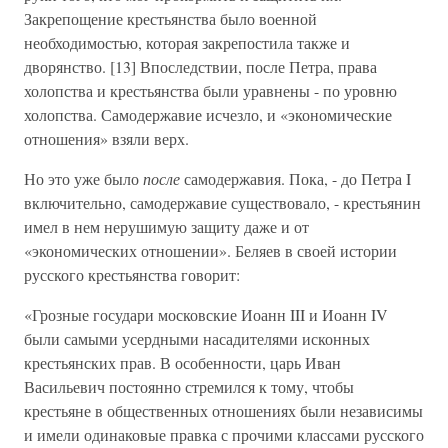
Закрепощение крестьянства было военной
необходимостью, которая закрепостила также и
дворянство. [13] Впоследствии, после Петра, права
холопства и крестьянства были уравнены - по уровню
холопства. Самодержавие исчезло, и «экономические
отношения» взяли верх.
Но это уже было
после
самодержавия. Пока, - до Петра I
включительно, самодержавие существовало, - крестьянин
имел в нем нерушимую защиту даже и от
«экономических отношении». Беляев в своей истории
русского крестьянства говорит:
«Грозные государи московские Иоанн III и Иоанн IV
были самыми усердными насадителями исконных
крестьянских прав. В особенности, царь Иван
Васильевич постоянно стремился к тому, чтобы
крестьяне в общественных отношениях были независимы
и имели одинаковые правка с прочими классами русского