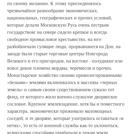
по своему желанию. К этому присоединялось
чрезвычайное разнообразие экономических,
национальных, географических и прочих условий,
которые делали Московскую Русь очень пестрым
государством: на севере сидело крепкое и всегда
свободное промысловое крестьянство, на юге
разбойничали гулящие люди, прорвавшиеся на Дон, на
западе были старые торговые центры Новгорода
Великого и его пригородов, на востоке - полудикие или
вовсе дикие племена мордвы, черемисов и прочих.
Монастырское хозяйство своими привилегированными
«белыми» землями вклинивалось в массивы «черных
земель» и самым своим существованием сужало тот
фонд, от которого жило военно-служилое дворянское
сословие. Крупное землевладение, хотя бы и поместного
характера, экономически прижимало маломощных
соседей, и те дворяне, которые ухитрялись оставаться «в
нетях», то есть от военной службы как-то уклониться,
всяческими способами прибирали к рукам земли