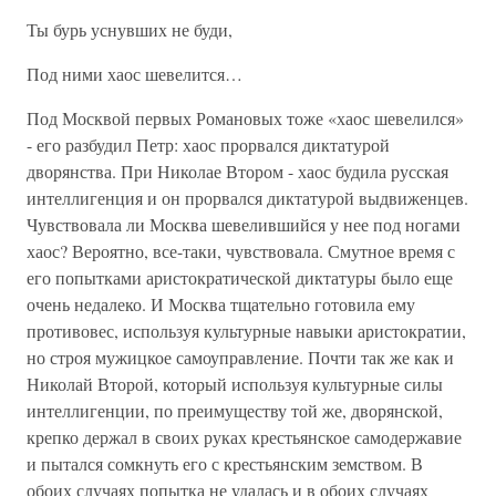
Ты бурь уснувших не буди,
Под ними хаос шевелится…
Под Москвой первых Романовых тоже «хаос шевелился»
- его разбудил Петр: хаос прорвался диктатурой
дворянства. При Николае Втором - хаос будила русская
интеллигенция и он прорвался диктатурой выдвиженцев.
Чувствовала ли Москва шевелившийся у нее под ногами
хаос? Вероятно, все-таки, чувствовала. Смутное время с
его попытками аристократической диктатуры было еще
очень недалеко. И Москва тщательно готовила ему
противовес, используя культурные навыки аристократии,
но строя мужицкое самоуправление. Почти так же как и
Николай Второй, который используя культурные силы
интеллигенции, по преимуществу той же, дворянской,
крепко держал в своих руках крестьянское самодержавие
и пытался сомкнуть его с крестьянским земством. В
обоих случаях попытка не удалась и в обоих случаях