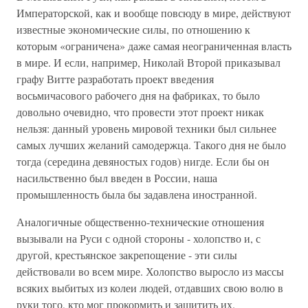
Императорской, как и вообще повсюду в мире, действуют
известные экономические силы, по отношению к
которым «ограничена» даже самая неограниченная власть
в мире. И если, например, Николай Второй приказывал
графу Витте разработать проект введения
восьмичасового рабочего дня на фабриках, то было
довольно очевидно, что провести этот проект никак
нельзя: данный уровень мировой техники был сильнее
самых лучших желаний самодержца. Такого дня не было
тогда (середина девяностых годов) нигде. Если бы он
насильственно был введен в России, наша
промышленность была бы задавлена иностранной.
Аналогичные общественно-технические отношения
вызывали на Руси с одной стороны - холопство и, с
другой, крестьянское закрепощение - эти силы
действовали во всем мире. Холопство выросло из массы
всяких выбитых из колеи людей, отдавших свою волю в
руки того, кто мог прокормить и защитить их.