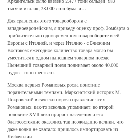
Архангельск было ввезено 2.477 тонн сельдей, 683
тысячи иголок, 28.000 стоп бумаги…
Для сравнения этого товарооборота с
западноевропейским, я приведу оценку проф. Зомбарта о
приблизительно одновременном товарообороте всей
Европы с Италией, и через Италию - с Ближним
Востоком: ежегодное количество товара могло бы
уместиться в одном нынешнем товарном поезде.
Нынешний товарный поезд поднимает около 40.000
пудов - тонн шестьсот.
Москва первых Романовых росла поистине
поразительными темпами. Марксистский историк М.
Покровский в сячески пороча правление этих
Романовых, как-то вскользь упоминает: во второй
половине XVII века прирост населения и его
благосостояние оказались так неожиданно велики, что
даже водки не хватало: пришлось импортировать из
Лифляндии.