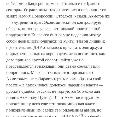
войсками и бандеровскими карателями из «Правого
сектора». Отражением атаки коломойских неонацистов
занята Армия Новороссии, Стрелков, казаки. Ахметов же
— внутренний враг. Экономически он контролирует
область, но теперь у него нет никакой политической
поддержки: в Киеве его бизнес уже поделили между
собой неонацисты-олигархи из хунты, там он лишний;
правительство ДНР отказалось присягать олигарху, а
старых купленных на корню депутатов после того, как
дело приняло крутой оборот, найти уже не
представляется возможным, они давно сбежали или
попрятались; Москва отказывается торговаться с
Ахметовым, не собираясь терять таким образом свой
престиж в глазах новой донецкой народной власти —
русские судьбой русских не торгуются (это ясно дал
понять Ахметову Путин). И вот Ахметов в трудном
положении: у него еще есть экономическая власть,
прикормленный им салариат и оплаченная армия, но
больше нет никакой (важно — НИКАКОЙ вообще!)