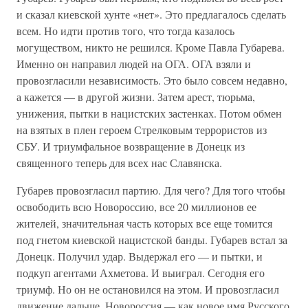
и сказал киевской хунте «нет». Это предлагалось сделать
всем. Но идти против того, что тогда казалось
могуществом, никто не решился. Кроме Павла Губарева.
Именно он направил людей на ОГА. ОГА взяли и
провозгласили независимость. Это было совсем недавно,
а кажется — в другой жизни. Затем арест, тюрьма,
унижения, пытки в нацистских застенках. Потом обмен
на взятых в плен героем Стрелковым террористов из
СБУ. И триумфальное возвращение в Донецк из
священного теперь для всех нас Славянска.
Губарев провозгласил партию. Для чего? Для того чтобы
освободить всю Новороссию, все 20 миллионов ее
жителей, значительная часть которых все еще томится
под гнетом киевской нацистской банды. Губарев встал за
Донецк. Получил удар. Выдержал его — и пытки, и
подкуп агентами Ахметова. И выиграл. Сегодня его
триумф. Но он не остановился на этом. И провозгласил
движение дальше. Новороссия — как новое имя Русского