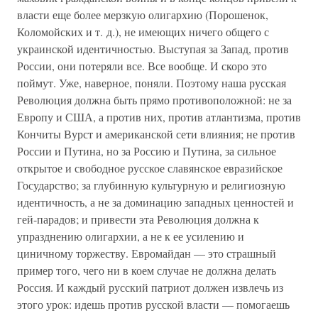
власти еще более мерзкую олигархию (Порошенок,
Коломойских и т. д.), не имеющих ничего общего с
украинской идентичностью. Выступая за Запад, против
России, они потеряли все. Все вообще. И скоро это
поймут. Уже, наверное, поняли. Поэтому наша русская
Революция должна быть прямо противоположной: не за
Европу и США, а против них, против атлантизма, против
Кончиты Вурст и американской сети влияния; не против
России и Путина, но за Россию и Путина, за сильное
открытое и свободное русское славянское евразийское
Государство; за глубинную культурную и религиозную
идентичность, а не за доминацию западных ценностей и
гей-парадов; и привести эта Революция должна к
упразднению олигархии, а не к ее усилению и
циничному торжеству. Евромайдан — это страшный
пример того, чего ни в коем случае не должна делать
Россия. И каждый русский патриот должен извлечь из
этого урок: идешь против русской власти — помогаешь