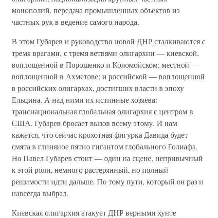
монополий, передача промышленных объектов из
частных рук в ведение самого народа.
В этом Губарев и руководство новой ДНР сталкиваются с
тремя врагами, с тремя ветвями олигархии — киевской,
воплощенной в Порошенко и Коломойском; местной —
воплощенной в Ахметове; и российской — воплощенной
в российских олигархах, достигших власти в эпоху
Ельцина. А над ними их истинные хозяева:
транснациональная глобальная олигархия с центром в
США. Губарев бросает вызов всему этому. И нам
кажется, что сейчас крохотная фигурка Давида будет
смята в глиняное пятно гигантом глобального Голиафа.
Но Павел Губарев стоит — один на сцене, непривычный
к этой роли, немного растерянный, но полный
решимости идти дальше. По тому пути, который он раз и
навсегда выбрал.
Киевская олигархия атакует ДНР верными хунте