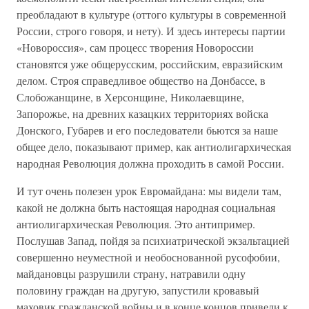
преобладают в культуре (оттого культуры в современной
России, строго говоря, и нету). И здесь интересы партии
«Новороссия», сам процесс творения Новороссии
становятся уже общерусским, российским, евразийским
делом. Строя справедливое общество на Донбассе, в
Слобожанщине, в Херсонщине, Николаевщине,
Запорожье, на древних казацких территориях войска
Донского, Губарев и его последователи бьются за наше
общее дело, показывают пример, как антиолигархическая
народная Революция должна проходить в самой России.
И тут очень полезен урок Евромайдана: мы видели там,
какой не должна быть настоящая народная социальная
антиолигархическая Революция. Это антипример.
Послушав Запад, пойдя за психиатрической экзальтацией
совершенно неуместной и необоснованной русофобии,
майдановцы разрушили страну, натравили одну
половину граждан на другую, запустили кровавый
маховик гражданской войны и в конце концов привели к