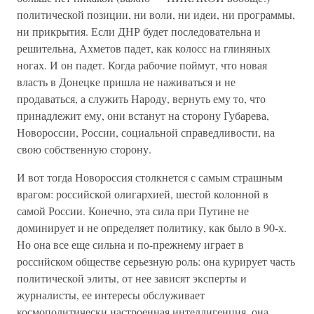
политической позиции, ни воли, ни идеи, ни программы,
ни прикрытия. Если ДНР будет последовательна и
решительна, Ахметов падет, как колосс на глиняных
ногах. И он падет. Когда рабочие поймут, что новая
власть в Донецке пришла не наживаться и не
продаваться, а служить Народу, вернуть ему то, что
принадлежит ему, они встанут на сторону Губарева,
Новороссии, России, социальной справедливости, на
свою собственную сторону.
И вот тогда Новороссия столкнется с самым страшным
врагом: российской олигархией, шестой колонной в
самой России. Конечно, эта сила при Путине не
доминирует и не определяет политику, как было в 90-х.
Но она все еще сильна и по-прежнему играет в
российском обществе серьезную роль: она курирует часть
политической элиты, от нее зависят эксперты и
журналисты, ее интересы обслуживает
космополитически настроенная интеллигенция, она