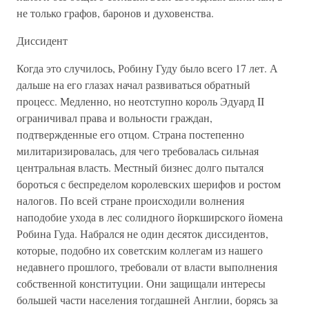
не только графов, баронов и духовенства.
Диссидент
Когда это случилось, Робину Гуду было всего 17 лет. А
дальше на его глазах начал развиваться обратный
процесс. Медленно, но неотступно король Эдуард II
ограничивал права и вольности граждан,
подтвержденные его отцом. Страна постепенно
милитаризировалась, для чего требовалась сильная
центральная власть. Местный бизнес долго пытался
бороться с беспределом королевских шерифов и ростом
налогов. По всей стране происходили волнения
наподобие ухода в лес солидного йоркширского йомена
Робина Гуда. Набрался не один десяток диссидентов,
которые, подобно их советским коллегам из нашего
недавнего прошлого, требовали от власти выполнения
собственной конституции. Они защищали интересы
большей части населения тогдашней Англии, борясь за