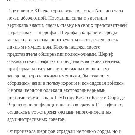
Еще в конце XI века королевская власть в Англии стала
почти абсолютной. Норманны сильно укрепили
вертикаль власти, сделав ставку на своих представителей
в графствах — шерифов. Шерифа избирали из среды
мелкого дворянства, он отвечал за свою деятельность
личным имуществом. Король наделял своего
представителя обширными полномочиями. Шериф
созывал совет графства и председательствовал на нем,
при формальном участии присяжных вершил суд,
заведовал королевскими имениями, был главным
сборщиком дани в пользу короны и командовал войском.
Иногда шерифов облекали экстраординарными
полномочиями. Так, в 1130 году Ричард Бассе и Обри де
Вэр исполняли функции шерифов сразу в 11 графствах,
оставаясь в то же время членами многочисленных
административных советов.
От произвола шерифов страдали не только лорды, но и