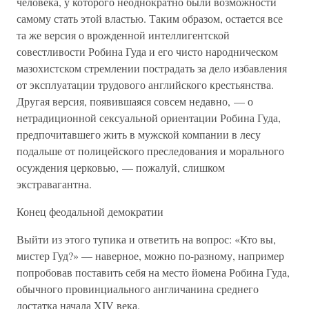
человека, у которого неоднократно были возможности
самому стать этой властью. Таким образом, остается все
та же версия о врожденной интеллигентской
совестливости Робина Гуда и его чисто народническом
мазохистском стремлении пострадать за дело избавления
от эксплуатации трудового английского крестьянства.
Другая версия, появившаяся совсем недавно, — о
нетрадиционной сексуальной ориентации Робина Гуда,
предпочитавшего жить в мужской компании в лесу
подальше от полицейского преследования и морального
осуждения церковью, — пожалуй, слишком
экстравагантна.
Конец феодальной демократии
Выйти из этого тупика и ответить на вопрос: «Кто вы,
мистер Гуд?» — наверное, можно по-разному, например
попробовав поставить себя на место йомена Робина Гуда,
обычного провинциального англичанина среднего
достатка начала XIV века.