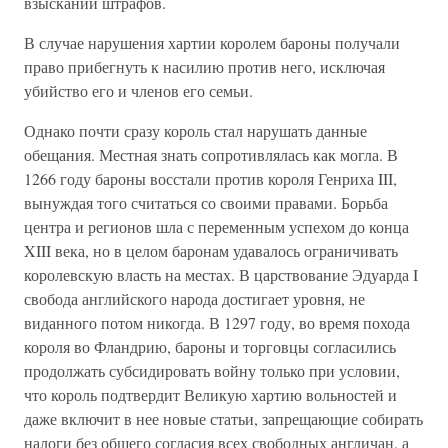
взыскании штрафов.
В случае нарушения хартии королем бароны получали
право прибегнуть к насилию против него, исключая
убийство его и членов его семьи.
Однако почти сразу король стал нарушать данные
обещания. Местная знать сопротивлялась как могла. В
1266 году бароны восстали против короля Генриха III,
вынуждая того считаться со своими правами. Борьба
центра и регионов шла с переменным успехом до конца
XIII века, но в целом баронам удавалось ограничивать
королевскую власть на местах. В царствование Эдуарда I
свобода английского народа достигает уровня, не
виданного потом никогда. В 1297 году, во время похода
короля во Фландрию, бароны и торговцы согласились
продолжать субсидировать войну только при условии,
что король подтвердит Великую хартию вольностей и
даже включит в нее новые статьи, запрещающие собирать
налоги без общего согласия всех свободных англичан, а