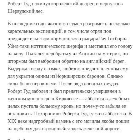
Роберт Гуд покинул королевский дворец и вернулся в
Шервудский лес.
В последние годы жизни он сумел разгромить несколько
карательных экспедиций, в том числе отряд под
предводительством норманнского рыцаря Гая Гисборна.
Убил-таки ноттингемского шерифа и выставил его голову
на колу. Пытался перебраться из Англии на материк, но
штормом был выброшен обратно на английский берег.
Выдержал осаду в замке, любезно предоставленном ему
для укрытия одним из йоркширских баронов. Однако
силы были неравными. После ряда военных неудач
Роберт Гуд заболел и был предательски умерщвлен в
женском монастыре в Кирклессе — аббатиса в лечебных
целях пустила больному кровь, но почему-то забыла ее
остановить. Похоронили Роберта Гуда у стен аббатства. В
XIX веке надгробный камень с его могилы якобы пошел
на щебенку для строившейся здесь железной дороги.