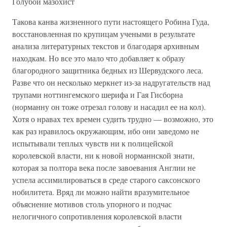
Голубой мазохист
Такова канва жизненного пути настоящего Робина Гуда,
восстановленная по крупицам учеными в результате
анализа литературных текстов и благодаря архивным
находкам. Но все это мало что добавляет к образу
благородного защитника бедных из Шервудского леса.
Разве что он несколько меркнет из-за надругательств над
трупами ноттингемского шерифа и Гая Гисборна
(норманну он тоже отрезал голову и насадил ее на кол).
Хотя о нравах тех времен судить трудно — возможно, это
как раз нравилось окружающим, ибо они заведомо не
испытывали теплых чувств ни к полицейской
королевской власти, ни к новой норманнской знати,
которая за полтора века после завоевания Англии не
успела ассимилироваться в среде старого саксонского
нобилитета. Вряд ли можно найти вразумительное
объяснение мотивов столь упорного и подчас
нелогичного сопротивления королевской власти