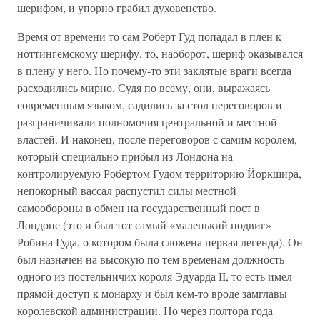
шерифом, и упорно грабил духовенство.
Время от времени то сам Роберт Гуд попадал в плен к
ноттингемскому шерифу, то, наоборот, шериф оказывался
в плену у него. Но почему-то эти заклятые враги всегда
расходились мирно. Судя по всему, они, выражаясь
современным языком, садились за стол переговоров и
разграничивали полномочия центральной и местной
властей. И наконец, после переговоров с самим королем,
который специально прибыл из Лондона на
контролируемую Робертом Гудом территорию Йоркшира,
непокорный вассал распустил силы местной
самообороны в обмен на государственный пост в
Лондоне (это и был тот самый «маленький подвиг»
Робина Гуда, о котором была сложена первая легенда). Он
был назначен на высокую по тем временам должность
одного из постельничих короля Эдуарда II, то есть имел
прямой доступ к монарху и был кем-то вроде замглавы
королевской администрации. Но через полтора года