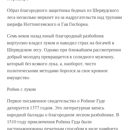
Образ благородного защитника бедных из Шервудского
леса несколько меркнет из-за надругательств над трупами
шерифа Ноттингемского и Гая Гисборна.
Семь веков назад юный благородный разбойник
виртуозно владел луком и наводил страх на богачей в
Шервудском лесу. Однако при ближайшем рассмотрении
добрый молодец превращается в солидного мужчину,
который без всякого лука, а, наоборот, чисто
политическими методами боролся за свое кровное
имущество.
Робин с луком
Первое письменное свидетельство о Робине Гуде
датируется 1377 годом. Это литературная запись
народной баллады о благородном лесном разбойнике. В
1510 году приключения Робина Гуда были
растиражированы печатным способом в виде памфлета