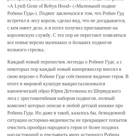
«A Lytell Geste of Robyn Hood» («Маленький подвиг
Робина Гуда»). Подвиг заключался в том, что Робин Гуд
встретил в лесу короля, сделал вид, что не догадывается,
с кем имеет дело, и в итоге получил приглашение на
королевскую службу. С тех пор не перестают появляться
все новые версии маленьких и больших подвигов
вольного стрелка.
Каждый новый переписчик легенды о Робине Гуде, а с
некоторых пор каждый новый кинорежиссер вносил в
свою версию о Робине Гуде собственное видение героя. В
итоге в мировой культуре выкристаллизовался
канонический образ Юрия Деточкина из Шервудского
леса с хрестоматийным набором подвигов, полный
комплект которых описан в любой детской книжке про
Робина Гуда. Но даже в такой, казалось бы, безнадежной
ситуации историки-медиевисты не прекращают попыток
очистить прообраз народного героя от более поздних
напластований и предъявить миру истинного Робина