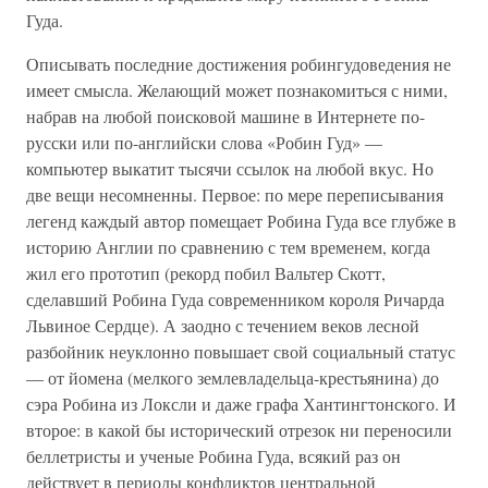
Гуда.
Описывать последние достижения робингудоведения не
имеет смысла. Желающий может познакомиться с ними,
набрав на любой поисковой машине в Интернете по-
русски или по-английски слова «Робин Гуд» —
компьютер выкатит тысячи ссылок на любой вкус. Но
две вещи несомненны. Первое: по мере переписывания
легенд каждый автор помещает Робина Гуда все глубже в
историю Англии по сравнению с тем временем, когда
жил его прототип (рекорд побил Вальтер Скотт,
сделавший Робина Гуда современником короля Ричарда
Львиное Сердце). А заодно с течением веков лесной
разбойник неуклонно повышает свой социальный статус
— от йомена (мелкого землевладельца-крестьянина) до
сэра Робина из Локсли и даже графа Хантингтонского. И
второе: в какой бы исторический отрезок ни переносили
беллетристы и ученые Робина Гуда, всякий раз он
действует в периоды конфликтов центральной