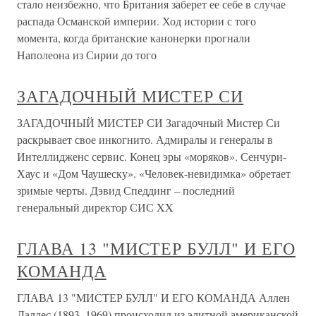
стало неизбежно, что Британия заберет ее себе в случае
распада Османской империи. Ход истории с того
момента, когда британские канонерки прогнали
Наполеона из Сирии до того
ЗАГАДОЧНЫЙ МИСТЕР СИ
ЗАГАДОЧНЫЙ МИСТЕР СИ Загадочный Мистер Си
раскрывает свое инкогнито. Адмиралы и генералы в
Интеллидженс сервис. Конец эры «моряков». Сенчури-
Хаус и «Дом Чаушеску». «Человек-невидимка» обретает
зримые черты. Дэвид Спеддинг – последний
генеральный директор СИС XX
ГЛАВА 13 "МИСТЕР БУЛЛ" И ЕГО
КОМАНДА
ГЛАВА 13 "МИСТЕР БУЛЛ" И ЕГО КОМАНДА Аллен
Даллес (1893–1969) происходил из элитной американской