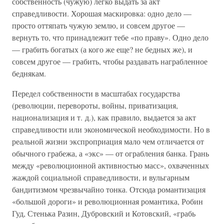
собственность (чужую) легко выдать за акт
справедливости. Хорошая маскировка: одно дело —
просто оттяпать чужую землю, и совсем другое —
вернуть то, что принадлежит тебе «по праву». Одно дело
— грабить богатых (а кого же еще? не бедных же), и
совсем другое — грабить, чтобы раздавать награбленное
беднякам.
Передел собственности в масштабах государства
(революции, перевороты, войны, приватизация,
национализация и т. д.), как правило, выдается за акт
справедливости или экономической необходимости. Но в
реальной жизни экспроприация мало чем отличается от
обычного грабежа, а «экс» — от ограбления банка. Грань
между «революционной активностью масс», охваченных
жаждой социальной справедливости, и вульгарным
бандитизмом чрезвычайно тонка. Отсюда романтизация
«большой дороги» и революционная романтика, Робин
Гуд, Стенька Разин, Дубровский и Котовский, «грабь