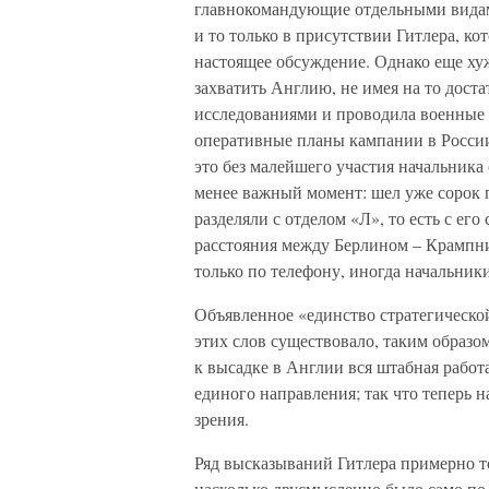
главнокомандующие отдельными видам
и то только в присутствии Гитлера, к
настоящее обсуждение. Однако еще хуже
захватить Англию, не имея на то дост
исследованиями и проводила военные 
оперативные планы кампании в России,
это без малейшего участия начальника
менее важный момент: шел уже сорок 
разделяли с отделом «Л», то есть с ег
расстояния между Берлином – Крампни
только по телефону, иногда начальники
Объявленное «единство стратегическо
этих слов существовало, таким образом
к высадке в Англии вся штабная работ
единого направления; так что теперь 
зрения.
Ряд высказываний Гитлера примерно т
насколько двусмысленно было само по с