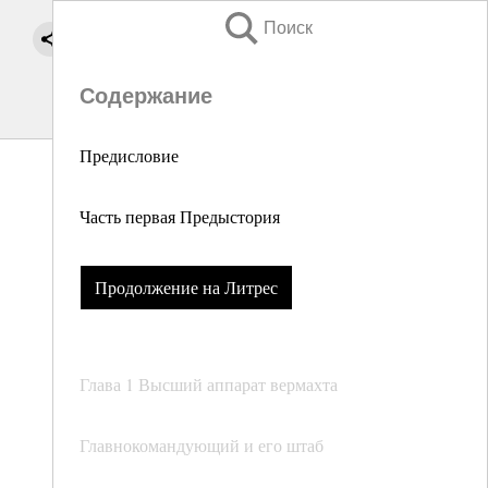
Поиск
Содержание
Предисловие
Часть первая Предыстория
Продолжение на Литрес
Глава 1 Высший аппарат вермахта
Главнокомандующий и его штаб