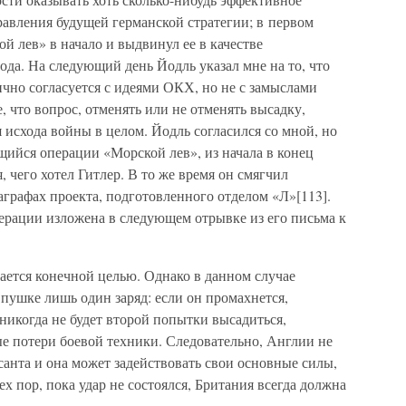
равления будущей германской стратегии; в первом
й лев» в начало и выдвинул ее в качестве
ода. На следующий день Йодль указал мне на то, что
ично согласуется с идеями ОКХ, но не с замыслами
е, что вопрос, отменять или не отменять высадку,
исхода войны в целом. Йодль согласился со мной, но
ющийся операции «Морской лев», из начала в конец
, чего хотел Гитлер. В то же время он смягчил
графах проекта, подготовленного отделом «Л»[113].
ерации изложена в следующем отрывке из его письма к
ается конечной целью. Однако в данном случае
 пушке лишь один заряд: если он промахнется,
 никогда не будет второй попытки высадиться,
е потери боевой техники. Следовательно, Англии не
санта и она может задействовать свои основные силы,
ех пор, пока удар не состоялся, Британия всегда должна