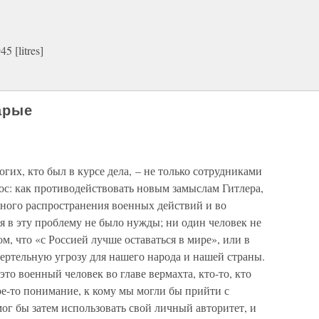
 [litres]
арые
гих, кто был в курсе дела, – не только сотрудниками
ос: как противодействовать новым замыслам Гитлера,
ьного распространения военных действий и во
ся в эту проблему не было нужды; ни один человек не
м, что «с Россией лучше оставаться в мире», или в
мертельную угрозу для нашего народа и нашей страны.
это военный человек во главе вермахта, кто-то, кто
ое-то понимание, к кому мы могли бы прийти с
мог бы затем использовать свой личный авторитет, и