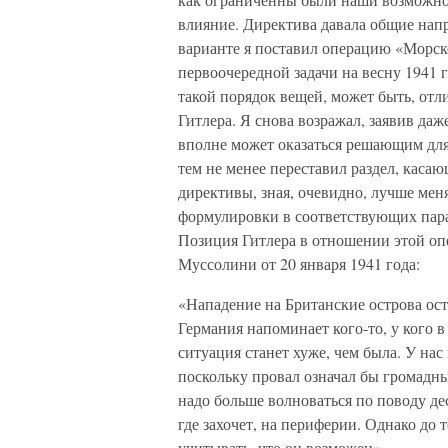
влияние. Директива давала общие нап
варианте я поставил операцию «Морско
первоочередной задачи на весну 1941 г
такой порядок вещей, может быть, отл
Гитлера. Я снова возражал, заявив даж
вполне может оказаться решающим для 
тем не менее переставил раздел, каса
директивы, зная, очевидно, лучше меня
формулировки в соответствующих пара
Позиция Гитлера в отношении этой оп
Муссолини от 20 января 1941 года:
«Нападение на Британские острова ост
Германия напоминает кого-то, у кого в
ситуация станет хуже, чем была. У нас
поскольку провал означал бы громадны
надо больше волноваться по поводу де
где захочет, на периферии. Однако до т
учитывать, что он возможен».