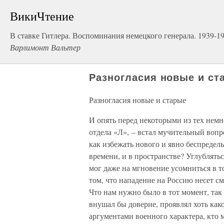
ВикиЧтение
В ставке Гитлера. Воспоминания немецкого генерала. 1939-1945
Варлимонт Вальтер
Разногласия новые и ст
Разногласия новые и старые
И опять перед некоторыми из тех немно
отдела «Л», – встал мучительный вопр
как избежать нового и явно беспредел
времени, и в пространстве? Углублять
мог даже на мгновение усомниться в то
том, что нападение на Россию несет с
Что нам нужно было в тот момент, так 
внушал бы доверие, проявлял хоть как
аргументами военного характера, кто 