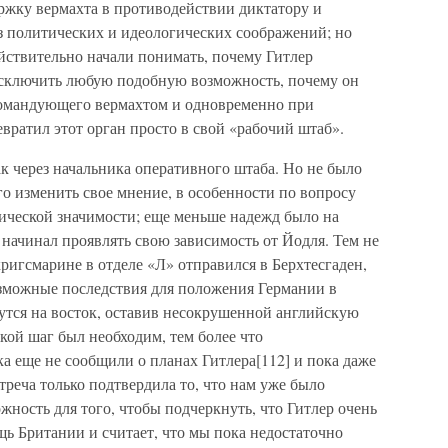
ржку вермахта в противодействии диктатору и
з политических и идеологических соображений; но
ействительно начали понимать, почему Гитлер
исключить любую подобную возможность, почему он
командующего вермахтом и одновременно при
ратил этот орган просто в свой «рабочий штаб».
ак через начальника оперативного штаба. Но не было
о изменить свое мнение, в особенности по вопросу
гической значимости; еще меньше надежд было на
 начинал проявлять свою зависимость от Йодля. Тем не
кригсмарине в отделе «Л» отправился в Берхтесгаден,
зможные последствия для положения Германии в
утся на восток, оставив несокрушенной английскую
кой шаг был необходим, тем более что
 еще не сообщили о планах Гитлера[112] и пока даже
треча только подтвердила то, что нам уже было
жность для того, чтобы подчеркнуть, что Гитлер очень
ь Британии и считает, что мы пока недостаточно