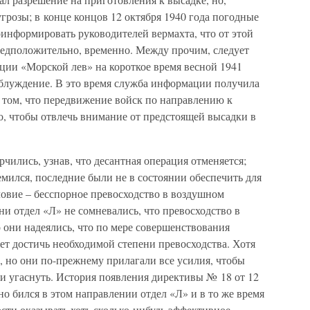
угрозы; в конце концов 12 октября 1940 года погодные
информировать руководителей вермахта, что от этой
редположительно, временно. Между прочим, следует
ации «Морской лев» на короткое время весной 1941
аблуждение. В это время служба информации получила
 том, что передвижение войск по направлению к
о, чтобы отвлечь внимание от предстоящей высадки в
чились, узнав, что десантная операция отменяется;
емился, последние были не в состоянии обеспечить для
ловие – бесспорное превосходство в воздушном
и отдел «Л» не сомневались, что превосходство в
 они надеялись, что по мере совершенствования
т достичь необходимой степени превосходства. Хотя
, но они по-прежнему прилагали все усилия, чтобы
ии угаснуть. История появления директивы № 18 от 12
но бился в этом направлении отдел «Л» и в то же время
ти оказывать хоть сколько-нибудь эффективное