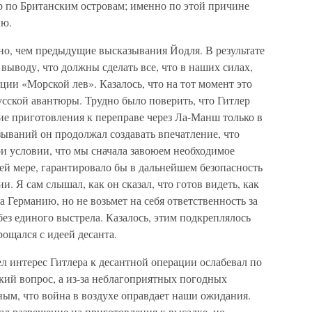
 по Британским островам; именно по этой причине
ию.
ьно, чем предыдущие высказывания Йодля. В результате
выводу, что должны сделать все, что в наших силах,
ции «Морской лев». Казалось, что на тот момент это
сской авантюры. Трудно было поверить, что Гитлер
ие приготовления к переправе через Ла-Манш только в
азываний он продолжал создавать впечатление, что
ри условии, что мы сначала завоюем необходимое
ней мере, гарантировало бы в дальнейшем безопасность
и. Я сам слышал, как он сказал, что готов видеть, как
 Германию, но не возьмет на себя ответственность за
без единого выстрела. Казалось, этим подкреплялось
рощался с идеей десанта.
 интерес Гитлера к десантной операции ослабевал по
ский вопрос, а из-за неблагоприятных погодных
ным, что война в воздухе оправдает наши ожидания.
ал разрешение на приготовления к высадке, но,