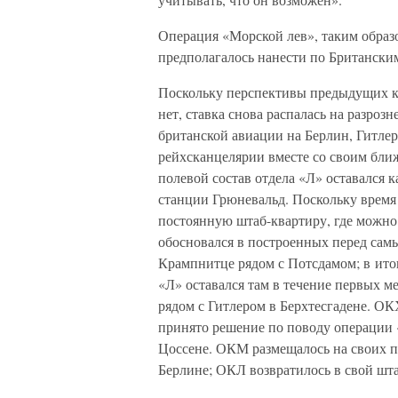
Операция «Морской лев», таким образо
предполагалось нанести по Британски
Поскольку перспективы предыдущих к
нет, ставка снова распалась на разроз
британской авиации на Берлин, Гитлер 
рейхсканцелярии вместе со своим бл
полевой состав отдела «Л» оставался к
станции Грюневальд. Поскольку время
постоянную штаб-квартиру, где можно 
обосновался в построенных перед сам
Крампнитце рядом с Потсдамом; в итог
«Л» оставался там в течение первых м
рядом с Гитлером в Берхтесгадене. ОК
принято решение по поводу операции «
Цоссене. ОКМ размещалось на своих 
Берлине; ОКЛ возвратилось в свой шт