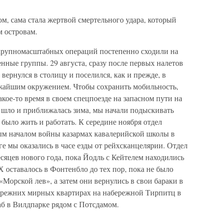
м, сама стала жертвой смертельного удара, который
м островам.
рупномасштабных операций постепенно сходили на
ненные группы. 29 августа, сразу после первых налетов
вернулся в столицу и поселился, как и прежде, в
ижайшим окружением. Чтобы сохранить мобильность,
акое-то время в своем спецпоезде на запасном пути на
 шло и приближалась зима, мы начали подыскивать
было жить и работать. К середине ноября отдел
ым началом войны казармах кавалерийской школы в
е мы оказались в часе езды от рейхсканцелярии. Отдел
есяцев нового года, пока Йодль с Кейтелем находились
Х оставалось в Фонтенбло до тех пор, пока не было
Морской лев», а затем они вернулись в свои бараки в
прежних мирных квартирах на набережной Тирпитц в
аб в Вилдпарке рядом с Потсдамом.