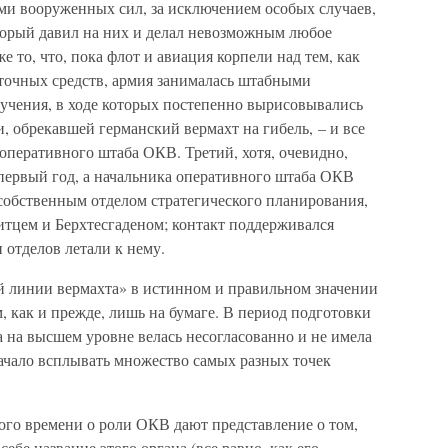
и вооруженных сил, за исключением особых случаев,
оторый давил на них и делал невозможным любое
 то, что, пока флот и авиация корпели над тем, как
аточных средств, армия занималась штабными
учения, в ходе которых постепенно вырисовывались
 обрекавшей германский вермахт на гибель, – и все
 оперативного штаба ОКВ. Третий, хотя, очевидно,
первый год, а начальника оперативного штаба ОКВ
о собственным отделом стратегического планирования,
тцем и Берхтесгаденом; контакт поддерживался
 отделов летали к нему.
й линии вермахта» в истинном и правильном значении
, как и прежде, лишь на бумаге. В период подготовки
а на высшем уровне велась несогласованно и не имела
начало всплывать множество самых разных точек
ого времени о роли ОКВ дают представление о том,
ебе название этого органа (все равно, как его