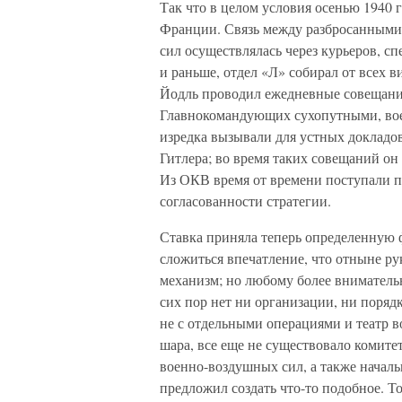
Так что в целом условия осенью 1940 г
Франции. Связь между разбросанными
сил осуществлялась через курьеров, 
и раньше, отдел «Л» собирал от всех 
Йодль проводил ежедневные совещания
Главнокомандующих сухопутными, во
изредка вызывали для устных докладо
Гитлера; во время таких совещаний о
Из ОКВ время от времени поступали п
согласованности стратегии.
Ставка приняла теперь определенную 
сложиться впечатление, что отныне ру
механизм; но любому более внимательн
сих пор нет ни организации, ни поряд
не с отдельными операциями и театр в
шара, все еще не существовало комите
военно-воздушных сил, а также начал
предложил создать что-то подобное. То