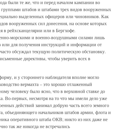
ода были те же, что и перед началом кампании во
 группами штабов и штабами трех видов вооруженных
специально выделенных офицеров или чиновников. Как
видов вооруженных сил донесения, на основе которых
 в рейхсканцелярии или в Бергхофе.
енно-морскими и военно-воздушными силами лишь
в или для получения инструкций и информации от
н часто обсуждал текущую политическую обстановку.
исьменные директивы, чтобы уверить всех в
форму, и у стороннего наблюдателя вполне могло
ководство вермахта – это хорошо отлаженный
ому человеку было ясно, что в верховной ставке до
ка. Во-первых, несмотря на то что мы имели дело уже
оенных действий занимал добрую часть всего земного
та, объединяющего начальников штабов армии, флота и
ьника оперативного штаба ОКВ; никто из них даже не
чно так же никогда не встречались