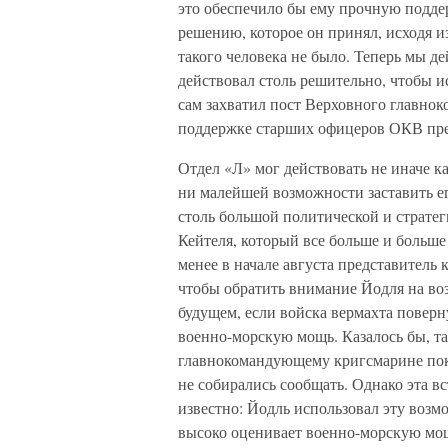
это обеспечило бы ему прочную подде
решению, которое он принял, исходя и
такого человека не было. Теперь мы д
действовал столь решительно, чтобы 
сам захватил пост Верховного главно
поддержке старших офицеров ОКВ прев
Отдел «Л» мог действовать не иначе к
ни малейшей возможности заставить ег
столь большой политической и страте
Кейтеля, который все больше и больше
менее в начале августа представитель 
чтобы обратить внимание Йодля на во
будущем, если войска вермахта поверн
военно-морскую мощь. Казалось бы, та
главнокомандующему кригсмарине пока
не собирались сообщать. Однако эта вс
известно: Йодль использовал эту возмо
высоко оценивает военно-морскую мощ