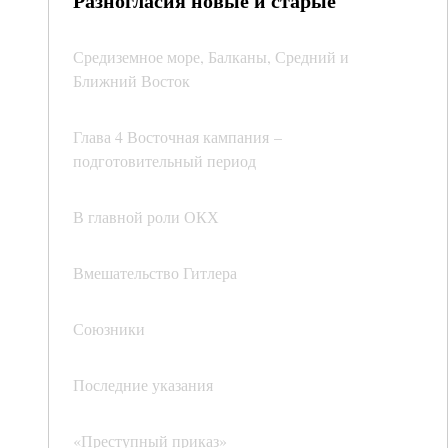
Разногласия новые и старые
Средиземное море, Балканы, Средний и
Ближний Восток
Глава 4 Восточная кампания –
подготовительный период
В главной роли ОКХ
Вмешательство Гитлера
Союзники
Последние указания
«Преступный приказ»