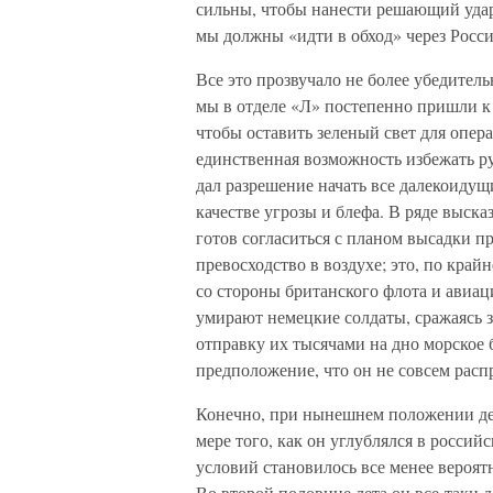
сильны, чтобы нанести решающий удар
мы должны «идти в обход» через Росс
Все это прозвучало не более убедител
мы в отделе «Л» постепенно пришли к 
чтобы оставить зеленый свет для опера
единственная возможность избежать ру
дал разрешение начать все далекоидущ
качестве угрозы и блефа. В ряде выск
готов согласиться с планом высадки п
превосходство в воздухе; это, по край
со стороны британского флота и авиаци
умирают немецкие солдаты, сражаясь за
отправку их тысячами на дно морское 
предположение, что он не совсем расп
Конечно, при нынешнем положении дел
мере того, как он углублялся в россий
условий становилось все менее вероят
Во второй половине лета он все-таки д