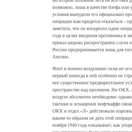
возможно, лишь в качестве блефа или 
условия вынудили его официально про
операции нам придется отказаться – п
заметить, что он воскресил идею опер
года в целях введения противника в з
приказ широко распространять слухи о
России предпринимается лишь для тог
Англии.
Флот и военно-воздушные силы не огор
первый никогда к ней особенно не стр
нее существенное предварительное ус
пространстве над проливом. Ни ОКХ, н
воздухе абсолютно необходимо; однако
тактики и оснащения люфтваффе сможе
ОКХ и отдел «Л» действовали порознь
каким-то образом не дать этой операц
ноября 1940 года показывает, как упор
как ограниченны были наши возможнос