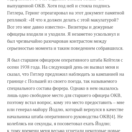
выпущенной ОКВ. Хотя под ней и стояла подпись
Гитлера, Геринг отреагировал на этот документ памятной
репликой: «И что я должен делать с этой макулатурой?
Все это мне давно известно». Визитеры и дежурные
офицеры входили и уходили. Я незаметно ускользнул и
был чрезвычайно разочарован контрастом между
серьезностью момента и таким поведением собравшихся.
Я был старшим офицером оперативного штаба Кейтеля с
осени 1938 года. На следующий день он вызвал меня и
сказал, что Гитлер предложил наблюдать за кампанией на
границе с Польшей из своего поезда, так называемого
специального состава фюрера. Однако в нем оказалось
лишь одно свободное место для старшего офицера ОКВ,
поэтому встал вопрос, кому это место предоставить – мне
или генерал-майору Йодлю, который вернулся в качестве
начальника штаба оперативного руководства ОКВ[4]. Не
колеблясь ни секунды, я посоветовал ехать Йодлю;
к тому времени меня весьма угнетали некоторые новые