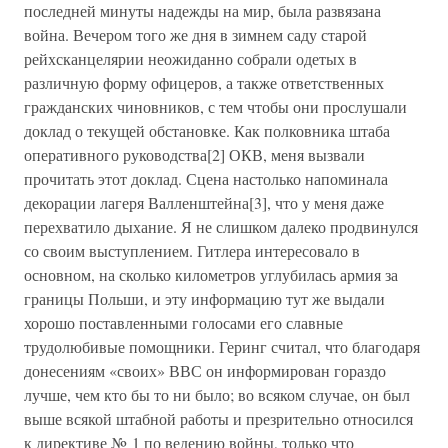
последней минуты надежды на мир, была развязана
война. Вечером того же дня в зимнем саду старой
рейхсканцелярии неожиданно собрали одетых в
различную форму офицеров, а также ответственных
гражданских чиновников, с тем чтобы они прослушали
доклад о текущей обстановке. Как полковника штаба
оперативного руководства[2] ОКВ, меня вызвали
прочитать этот доклад. Сцена настолько напоминала
декорации лагеря Валленштейна[3], что у меня даже
перехватило дыхание. Я не слишком далеко продвинулся
со своим выступлением. Гитлера интересовало в
основном, на сколько километров углубилась армия за
границы Польши, и эту информацию тут же выдали
хорошо поставленными голосами его славные
трудолюбивые помощники. Геринг считал, что благодаря
донесениям «своих» ВВС он информирован гораздо
лучше, чем кто бы то ни было; во всяком случае, он был
выше всякой штабной работы и презрительно относился
к директиве № 1 по ведению войны, только что