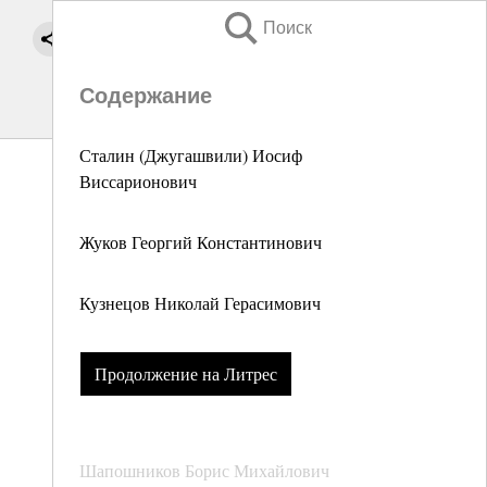
Поиск
Содержание
Сталин (Джугашвили) Иосиф
Виссарионович
Жуков Георгий Константинович
Кузнецов Николай Герасимович
Продолжение на Литрес
Шапошников Борис Михайлович