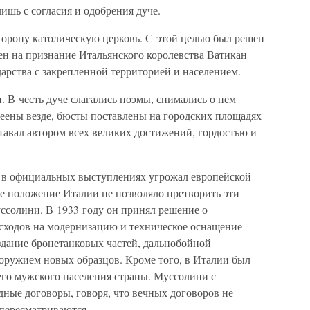
ишь с согласия и одобрения дуче.
орону католическую церковь. С этой целью был решен
ен на признание Итальянского королевства Ватикан
дарства с закрепленной территорией и населением.
. В честь дуче слагались поэмы, снимались о нем
еены везде, бюсты поставлены на городских площадях
дставал автором всех великих достижений, гордостью и
о в официальных выступлениях угрожал европейской
ое положение Италии не позволяло претворить эти
ссолини. В 1933 году он принял решение о
сходов на модернизацию и техническое оснащение
здание бронетанковых частей, дальнобойной
оружием новых образцов. Кроме того, в Италии был
его мужского населения страны. Муссолини с
ные договоры, говоря, что вечных договоров не
 пересматриваются.