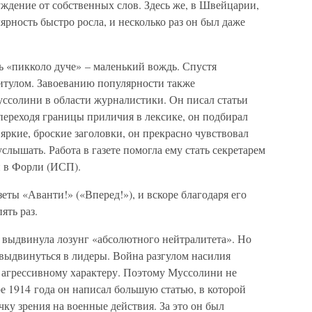
уждение от собственных слов. Здесь же, в Швейцарии,
ярность быстро росла, и несколько раз он был даже
ь «пикколо дуче» – маленький вождь. Спустя
 титулом. Завоеванию популярности также
ссолини в области журналистики. Он писал статьи
переходя границы приличия в лексике, он подбирал
ркие, броские заголовки, он прекрасно чувствовал
услышать. Работа в газете помогла ему стать секретарем
и в Форли (ИСП).
еты «Аванти!» («Вперед!»), и вскоре благодаря его
ять раз.
выдвинула лозунг «абсолютного нейтралитета». Но
 выдвинуться в лидеры. Война разгулом насилия
о агрессивному характеру. Поэтому Муссолини не
е 1914 года он написал большую статью, в которой
ку зрения на военные действия. За это он был