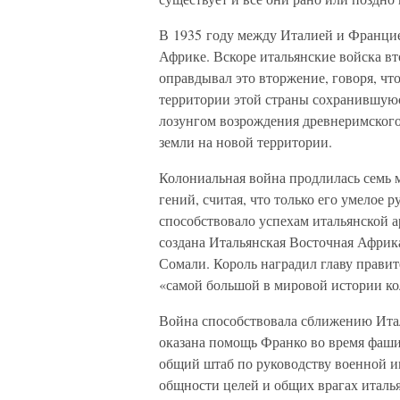
В 1935 году между Италией и Францие
Африке. Вскоре итальянские войска в
оправдывал это вторжение, говоря, чт
территории этой страны сохранившуюс
лозунгом возрождения древнеримского
земли на новой территории.
Колониальная война продлилась семь 
гений, считая, что только его умелое
способствовало успехам итальянской а
создана Итальянская Восточная Африка
Сомали. Король наградил главу правит
«самой большой в мировой истории ко
Война способствовала сближению Ита
оказана помощь Франко во время фаши
общий штаб по руководству военной ин
общности целей и общих врагах италь