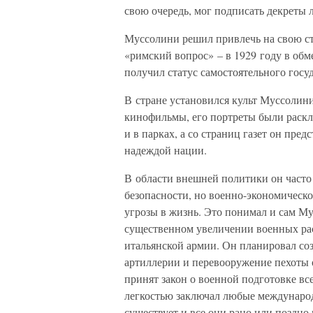
свою очередь, мог подписать декреты л
Муссолини решил привлечь на свою ст
«римский вопрос» – в 1929 году в обм
получил статус самостоятельного госу
В стране установился культ Муссолини
кинофильмы, его портреты были раскл
и в парках, а со страниц газет он пре
надеждой нации.
В области внешней политики он част
безопасности, но военно-экономическ
угрозы в жизнь. Это понимал и сам Му
существенном увеличении военных ра
итальянской армии. Он планировал со
артиллерии и перевооружение пехоты 
принят закон о военной подготовке вс
легкостью заключал любые международ
существует и все они рано или поздно