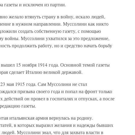
ра газеты и исключен из партии.
вно желало втянуть страну в войну, искало людей,
нение в нужном направлении. Муссолини как никто
дложили создать собственную газету, с помощью
му войны. Муссолини ухватился за это предложение,
ность продолжить работу, но и средство начать борьбу
вышел 15 ноября 1914 года. Основной темой газеты
орая сделает Италию великой державой.
23 мая 1915 года. Сам Муссолини не стал
ождался призыва своего года и попал на фронт только
 действий он провел в госпиталях и отпусках, а после
 редакцию газеты.
тая итальянская армия вернулась на родину.
статей, в которых выразил желания и надежды бывших
х людей. Муссолини знал, что для захвата власти в