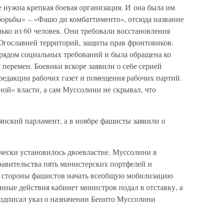
е нужна крепкая боевая организация. И она была им
 борьбы» – «Фашо ди комбаттименто», отсюда название
лько из 60 человек. Они требовали восстановления
Югославией территорий, защиты прав фронтовиков.
рядом социальных требований и была обращена ко
перемен. Боевики вскоре заявили о себе серией
редакции рабочих газет и помещения рабочих партий.
ой» власти, а сам Муссолини не скрывал, что
ьянский парламент, а в ноябре фашисты заявили о
чески установилось двоевластие. Муссолини в
равительства пять министерских портфелей и
о стороны фашистов начать всеобщую мобилизацию
енные действия кабинет министров подал в отставку, а
одписал указ о назначении Бенито Муссолини