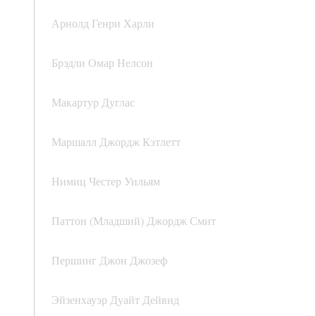
Арнолд Генри Харли
Брэдли Омар Нелсон
Макартур Дуглас
Маршалл Джордж Кэтлетт
Нимиц Честер Уильям
Паттон (Младший) Джордж Смит
Першинг Джон Джозеф
Эйзенхауэр Дуайт Дейвид