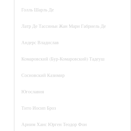
Голль Шарль Де
Латр Де Тассиньи Жан Мари Габриель Де
Андерс Владислав
Комаровский (Бур-Комаровский) Тадеуш
Сосновский Казимир
Югославия
Тито Иосип Броз
Арним Ханс Юрген Теодор Фон