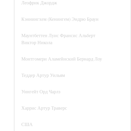
Леофрик Джордж
Кэннингхем (Кенингем) Эндрю Браун
Маунтбеттен Луис Франсис Альберт
Виктор Никола
Монтгомери Аламейнский Бернард Лоу
Теддер Артур Уильям
Уингейт Орд Чарлз
Харрис Артур Траверс
США