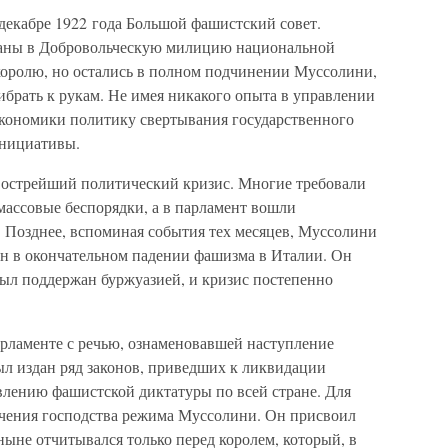
декабре 1922 года Большой фашистский совет.
ваны в Добровольческую милицию национальной
королю, но остались в полном подчинении Муссолини,
ибрать к рукам. Не имея никакого опыта в управлении
 экономики политику свертывания государственного
инициативы.
я острейший политический кризис. Многие требовали
 массовые беспорядки, а в парламент вошли
Позднее, вспоминая события тех месяцев, Муссолини
рен в окончательном падении фашизма в Италии. Он
 был поддержан буржуазией, и кризис постепенно
арламенте с речью, ознаменовавшей наступление
ыл издан ряд законов, приведших к ликвидации
влению фашистской диктатуры по всей стране. Для
очения господства режима Муссолини. Он присвоил
ныне отчитывался только перед королем, который, в