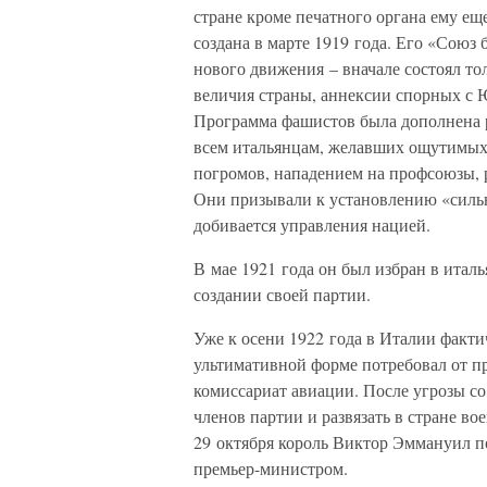
стране кроме печатного органа ему ещ
создана в марте 1919 года. Его «Союз
нового движения – вначале состоял то
величия страны, аннексии спорных с 
Программа фашистов была дополнена 
всем итальянцам, желавших ощутимых 
погромов, нападением на профсоюзы, 
Они призывали к установлению «сильн
добивается управления нацией.
В мае 1921 года он был избран в итал
создании своей партии.
Уже к осени 1922 года в Италии факти
ультимативной форме потребовал от п
комиссариат авиации. После угрозы с
членов партии и развязать в стране во
29 октября король Виктор Эммануил п
премьер-министром.