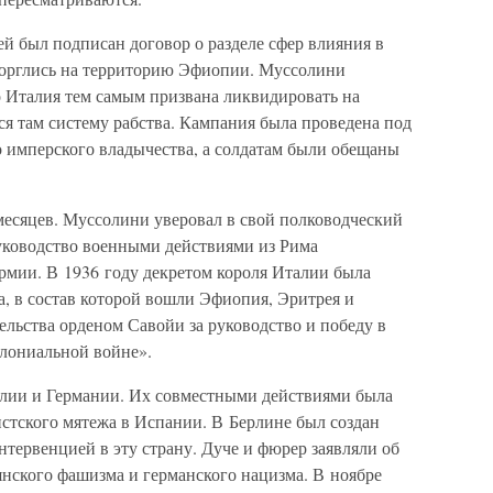
й был подписан договор о разделе сфер влияния в
торглись на территорию Эфиопии. Муссолини
о Италия тем самым призвана ликвидировать на
я там систему рабства. Кампания была проведена под
 имперского владычества, а солдатам были обещаны
месяцев. Муссолини уверовал в свой полководческий
 руководство военными действиями из Рима
рмии. В 1936 году декретом короля Италии была
, в состав которой вошли Эфиопия, Эритрея и
ельства орденом Савойи за руководство и победу в
лониальной войне».
лии и Германии. Их совместными действиями была
стского мятежа в Испании. В Берлине был создан
тервенцией в эту страну. Дуче и фюрер заявляли об
янского фашизма и германского нацизма. В ноябре