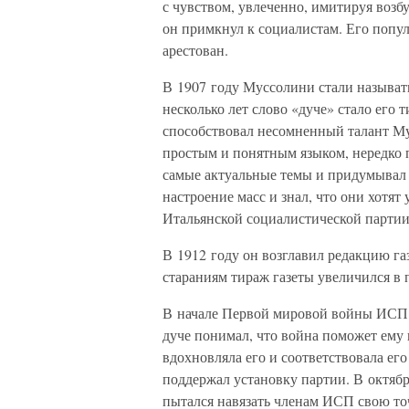
с чувством, увлеченно, имитируя возб
он примкнул к социалистам. Его попул
арестован.
В 1907 году Муссолини стали называт
несколько лет слово «дуче» стало его
способствовал несомненный талант Му
простым и понятным языком, нередко 
самые актуальные темы и придумывал я
настроение масс и знал, что они хотят 
Итальянской социалистической парти
В 1912 году он возглавил редакцию газ
стараниям тираж газеты увеличился в п
В начале Первой мировой войны ИСП 
дуче понимал, что война поможет ему
вдохновляла его и соответствовала ег
поддержал установку партии. В октябр
пытался навязать членам ИСП свою точ