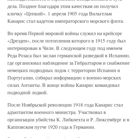
дела. Позднее благодаря этим качествам он получил
кличку «Цепкий». 1 апреля 1905 года Вильгельм
Канарис стал кадетом императорского морского флота.
Во время Первой мировой войны служил на крейсере
«Дрезден», после потопления которого в 1915 году был
интернирован в Чили. В следующем году под именем
Реда Розаса был заслан германской разведкой в Испанию,
где организовал наблюдение за Гибралтаром и снабжение
немецких подводных лодок с территории Испании и
Португалии, собирал информацию о военно-морских
силах Антанты. В конце войны Канарис командовал
подводной лодкой.
После Ноябрьской революции 1918 года Канарис стал
адъютантом военного министра. Участвовал в
организации убийства К. Либкнехта и Р. Люксембург и в
Капповском путче 1920 года в Германии.