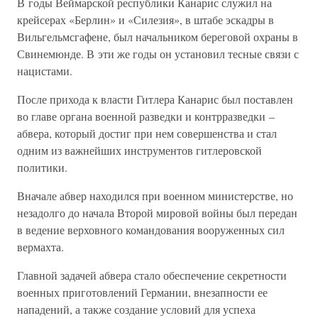
В годы Веймарской республики Канарис служил на
крейсерах «Берлин» и «Силезия», в штабе эскадры в
Вильгельмсгафене, был начальником береговой охраны в
Свинемюнде. В эти же годы он установил тесные связи с
нацистами.
После прихода к власти Гитлера Канарис был поставлен
во главе органа военной разведки и контрразведки –
абвера, который достиг при нем совершенства и стал
одним из важнейших инструментов гитлеровской
политики.
Вначале абвер находился при военном министерстве, но
незадолго до начала Второй мировой войны был передан
в ведение верховного командования вооруженных сил
вермахта.
Главной задачей абвера стало обеспечение секретности
военных приготовлений Германии, внезапности ее
нападений, а также создание условий для успеха