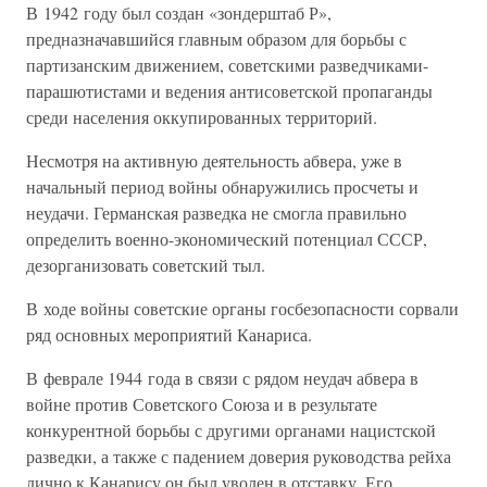
В 1942 году был создан «зондерштаб Р»,
предназначавшийся главным образом для борьбы с
партизанским движением, советскими разведчиками-
парашютистами и ведения антисоветской пропаганды
среди населения оккупированных территорий.
Несмотря на активную деятельность абвера, уже в
начальный период войны обнаружились просчеты и
неудачи. Германская разведка не смогла правильно
определить военно-экономический потенциал СССР,
дезорганизовать советский тыл.
В ходе войны советские органы госбезопасности сорвали
ряд основных мероприятий Канариса.
В феврале 1944 года в связи с рядом неудач абвера в
войне против Советского Союза и в результате
конкурентной борьбы с другими органами нацистской
разведки, а также с падением доверия руководства рейха
лично к Канарису он был уволен в отставку. Его