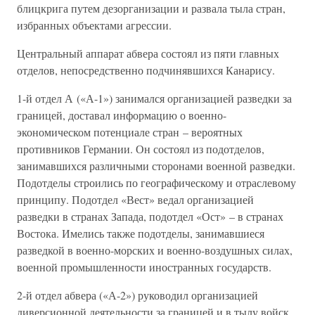
блицкрига путем дезорганизации и развала тыла стран,
избранных объектами агрессии.
Центральный аппарат абвера состоял из пяти главных
отделов, непосредственно подчинявшихся Канарису.
1-й отдел А («А-1») занимался организацией разведки за
границей, доставал информацию о военно-
экономическом потенциале стран – вероятных
противников Германии. Он состоял из подотделов,
занимавшихся различными сторонами военной разведки.
Подотделы строились по географическому и отраслевому
принципу. Подотдел «Вест» ведал организацией
разведки в странах Запада, подотдел «Ост» – в странах
Востока. Имелись также подотделы, занимавшиеся
разведкой в военно-морских и военно-воздушных силах,
военной промышленности иностранных государств.
2-й отдел абвера («А-2») руководил организацией
диверсионной деятельности за границей и в тылу войск