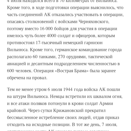
4 июля находился всего в 70 километрах от Вильнюса.
Кроме того, в ходе подготовки операции выяснилось, что
часть соединений АК отказались участвовать в операции,
опасаясь столкновений с войсками Черняховского,
поэтому вместо 16 000 бойцов для участия в операции
имелось чуть более 4000 солдат и офицеров, которым
противостоял 17-тысячный немецкий гарнизон
Вильнюса. Кроме того, германское командование города
располагало 60 танками, 270 орудиями, тактической
авиацией и десантным подразделением численностью в
600 человек. Операция «Вострая Брама» была заранее
обречена на провал.
Тем не менее утром 6 июля 1944 года войска АК пошли
на штурм Вильнюса. Немцы встретили их шквалом огня,
и все атаки поляков потонули в крови солдат Армии
крайовой. Через сутки Крижановский прекратил
бессмысленное истребление своих людей, отдав приказ
отходить на исходные позиции. В тот же день, 7 июля,