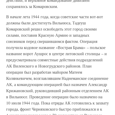
действий, и верховное командование дивизией
сохранялось за Комаровским.
В начале лета 1944 года, когда советские части вот-вот
должны были достигнуть Вильнюса, Тадеуш
Комаровский решил освободить этот город своими
силами, поставив Красную Армию и западных
союзников перед свершившимся фактом. Операция
получила кодовое название «Вострая Брама» – польское
название ворот Аушрос в центре литовский столицы – и
предусматривала совместные действия подразделений
АК Виленского и Новогрудского районов. План
операции был разработан майором Матеем
Колянкевичем, возглавлявшим Наднеманское соединение
АК, а командующим операцией был назначен Александр
Крижановский, руководивший районным отделением АК
в Вильнюсе. Проведение операции было назначено на
10 июля 1944 года. Пока отряды АК готовились к захвату
города, фронт Черняховского быстро приближался и к