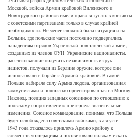
Учитывая разрыв дипломатических отношений с
Москвой, войска Армии крайовой Виленского и
Новогрудского районов имели право вступать в контакты
с советскими партизанами только в случае крайней
необходимости. Не менее сложной была ситуация и на
Волыни, где польские части постоянно подвергались
нападениям отрядов Украинской повстанческой армии,
созданных из членов ОУН. Украинские националисты,
рассчитывавшие получить независимость из рук
нацистов, получали из Берлина оружие, которое они
использовали в борьбе с Армией крайовой. В самой
Польше набирала силу Армия людова, организованная
коммунистами и полностью ориентированная на Москву.
Наконец, позиция западных союзников по отношению к
польскому сопротивлению претерпела значительные
изменения. Союзное командование, понимая, что Польша
будет освобождена советскими войсками, в августе
1943 года отказалось привлечь Армию крайову к
совместным операциям и посоветовало полякам искать