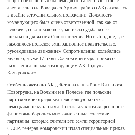
территорию, он был бы немедленно арестован. После
ареста генерала Ровецкого Армия крайова (АК) оказалась
в крайне затруднительном положении. Должность
командующего была очень ответственной, так как от
человека, ее занимающего, зависела судьба всего
польского движения Сопротивления. Но в Лондоне, где
находилось польское эмиграционное правительство,
руководившее движением Сопротивления, колебались
недолго, и уже 17 июля Сосновский издал приказ о
назначении новым командующим АК Тадеуша
Комаровского.
Особенно активно АК действовала в районе Вильнюса,
Новогрудка, на Волыни и в Полесье, где польские
партизанские отряды вели настоящую войну с
немецкими оккупантами. Поскольку в том же регионе с
фашистами боролись многочисленные советские
партизаны, которые считали эти земли территорией
СССР, генерал Комаровский издал специальный приказ.