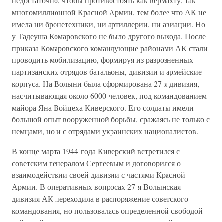
недостаточно, чтобы противостоять как вермахту, так
многомиллионной Красной Армии, тем более что АК не
имела ни бронетехники, ни артиллерии, ни авиации. Но
у Тадеуша Комаровского не было другого выхода. После
приказа Комаровского командующие районами АК стали
проводить мобилизацию, формируя из разрозненных
партизанских отрядов батальоны, дивизии и армейские
корпуса. На Волыни была сформирована 27-я дивизия,
насчитывающая около 6000 человек, под командованием
майора Яна Войцеха Киверского. Его солдаты имели
большой опыт вооруженной борьбы, сражаясь не только с
немцами, но и с отрядами украинских националистов.
В конце марта 1944 года Киверский встретился с
советским генералом Сергеевым и договорился о
взаимодействии своей дивизии с частями Красной
Армии. В оперативных вопросах 27-я Волынская
дивизия АК переходила в распоряжение советского
командования, но пользовалась определенной свободой