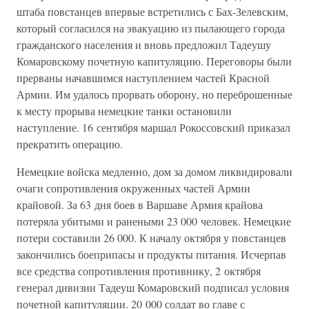
штаба повстанцев впервые встретились с Бах-Зелевским,
который согласился на эвакуацию из пылающего города
гражданского населения и вновь предложил Тадеушу
Комаровскому почетную капитуляцию. Переговоры были
прерваны начавшимся наступлением частей Красной
Армии. Им удалось прорвать оборону, но переброшенные
к месту прорыва немецкие танки остановили
наступление. 16 сентября маршал Рокоссовский приказал
прекратить операцию.
Немецкие войска медленно, дом за домом ликвидировали
очаги сопротивления окруженных частей Армии
крайовой. За 63 дня боев в Варшаве Армия крайова
потеряла убитыми и ранеными 23 000 человек. Немецкие
потери составили 26 000. К началу октября у повстанцев
закончились боеприпасы и продукты питания. Исчерпав
все средства сопротивления противнику, 2 октября
генерал дивизии Тадеуш Комаровский подписал условия
почетной капитуляции. 20 000 солдат во главе с