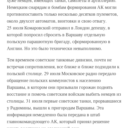
хуже немцев, имеющих танки, самолеты и артиллерию.
Немецким снарядам и бомбам формирования АК могли
противопоставить только несколько десятков пулеметов,
около двухсот автоматов, винтовки и свою отвагу.
25 июля Комаровский отправил в Лондон депешу, в
которой попросил сбросить в Варшаву отдельную
польскую парашютную бригаду, сформированную в
Англии. Но это было технически невыполнимо.
Тем временем советские танковые дивизии, почти не
встречая сопротивления, все ближе и ближе подходили к
польской столице. 29 июля Московское радио передало
обращение польских коммунистов к населению
Варшавы, в котором они призывали горожан поднять
восстание и помочь советским войскам выбить немцев из
столицы. 31 июля первые советские танки, прорвавшиеся
у Радимины, вышли к пригородам Варшавы. Эта
информация немедленно была передана в штаб
главнокомандующего АК, который принял решение