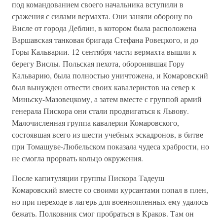
под командованием своего начальника вступили в
сражения с силами вермахта. Они заняли оборону по
Висле от города Деблин, в котором была расположена
Варшавская танковая бригада Стефана Ровецкого, и до
Горы Кальварии. 12 сентября части вермахта вышли к
берегу Вислы. Польская пехота, оборонявшая Гору
Кальварию, была полностью уничтожена, и Комаровский
был вынужден отвести своих кавалеристов на север к
Миньску-Мазовецкому, а затем вместе с группой армий
генерала Пискора они стали продвигаться к Львову.
Малочисленная группа кавалерии Комаровского,
состоявшая всего из шести учебных эскадронов, в битве
при Томашуве-Любельском показала чудеса храбрости, но
не смогла прорвать кольцо окружения.
После капитуляции группы Пискора Тадеуш
Комаровский вместе со своими курсантами попал в плен,
но при переходе в лагерь для военнопленных ему удалось
бежать. Полковник смог пробраться в Краков. Там он