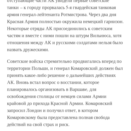
отступающие части АК увидели первые советские
танки – к городу прорвалась 5-я гвардейская танковая
армия генерал-лейтенанта Ротмистрова. Через два дня
Красная Армия полностью окружила немецкий гарнизон.
Некоторые отряды АК присоединились к советским
частям и вместе с ними пошли на штурм Вильнюса, хотя
отношения между АК и русскими солдатами нельзя было
назвать дружескими.
Советские войска стремительно продвигались вперед по
территории Польши, и генерал Комаровский должен был
принять какое-либо решение о дальнейших действиях
АК. Вновь встал вопрос о восстании, которое
планировалось организовать в Варшаве, для
освобождения столицы от немцев силами Армии
крайовой до прихода Красной Армии. Комаровский
запросил Лондон и получил ответ, в котором
Комаровскому была предоставлена полная свобода
действий на свой страх и риск.