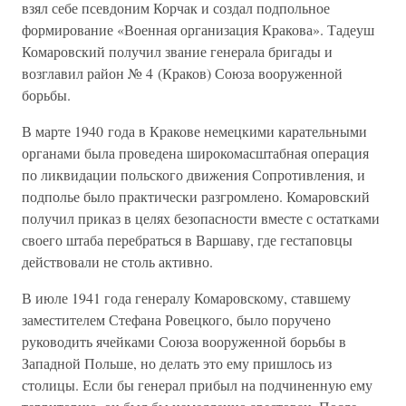
взял себе псевдоним Корчак и создал подпольное
формирование «Военная организация Кракова». Тадеуш
Комаровский получил звание генерала бригады и
возглавил район № 4 (Краков) Союза вооруженной
борьбы.
В марте 1940 года в Кракове немецкими карательными
органами была проведена широкомасштабная операция
по ликвидации польского движения Сопротивления, и
подполье было практически разгромлено. Комаровский
получил приказ в целях безопасности вместе с остатками
своего штаба перебраться в Варшаву, где гестаповцы
действовали не столь активно.
В июле 1941 года генералу Комаровскому, ставшему
заместителем Стефана Ровецкого, было поручено
руководить ячейками Союза вооруженной борьбы в
Западной Польше, но делать это ему пришлось из
столицы. Если бы генерал прибыл на подчиненную ему