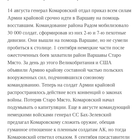
14 августа генерал Комаровский отдал приказ всем силам
Армии крайовой срочно идти в Варшаву на помощь
восставшим. Командование района Радом мобилизовало
30 000 солдат, сформировав из них 2-ю и 7-ю пехотные
дивизии. Они вышли на помощь Варшаве, но не сумели
пробиться к столице. 1 сентября немецкие части после
ожесточенных боев захватили район Варшавы Старо
Място. За день до этого Великобритания и США
объявили Армию крайову составной частью польских
вооруженных сил, подчинявшихся союзному
командованию. Теперь на солдат Армии крайовой
распространялось действие всех конвенций о законах
войны. Потеряв Старо Място, Комаровский начал
подумывать о капитуляции. Еще в августе командующий
немецкими войсками генерал СС Бах-Зелевский
предлагал Комаровскому сложить оружие, обещав
гуманное отношение к пленным солдатам АК, но тогда
Комаровский ответил отказом. 8 сентября представители