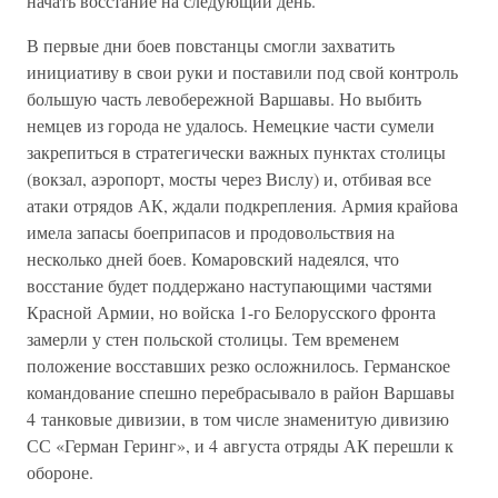
начать восстание на следующий день.
В первые дни боев повстанцы смогли захватить
инициативу в свои руки и поставили под свой контроль
большую часть левобережной Варшавы. Но выбить
немцев из города не удалось. Немецкие части сумели
закрепиться в стратегически важных пунктах столицы
(вокзал, аэропорт, мосты через Вислу) и, отбивая все
атаки отрядов АК, ждали подкрепления. Армия крайова
имела запасы боеприпасов и продовольствия на
несколько дней боев. Комаровский надеялся, что
восстание будет поддержано наступающими частями
Красной Армии, но войска 1-го Белорусского фронта
замерли у стен польской столицы. Тем временем
положение восставших резко осложнилось. Германское
командование спешно перебрасывало в район Варшавы
4 танковые дивизии, в том числе знаменитую дивизию
СС «Герман Геринг», и 4 августа отряды АК перешли к
обороне.