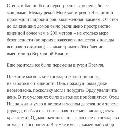
Стены и башни были перестроены, заменены более
мощными. Между рекой Москвой и рекой Неглинной
проложили широкий ров, выложенный камнем. От стен
до ближайших домов было расчищено пространство
шириной более чем в 200 метров – не столько мера
безопасности (во время вражеского нашествия посады
все равно сжигали), сколько зримое обособление
вместилища Верховной Власти.
Еще разительнее были перемены внутри Кремля.
Прежние московские государи жили попросту,
не заботясь о пышности. Она, пожалуй, была даже
небезопасна, поскольку могла побудить Орду увеличить
дань. В тех условиях было выгоднее прибедняться. Отец
Ивана жил и умер в ветхом и тесном деревянном тереме
(правда, он был слеп и все равно не мог наслаждаться
красотами). Однако начинать полагалось не с государева
дома, а с Господнего. В замке имелся каменный собор