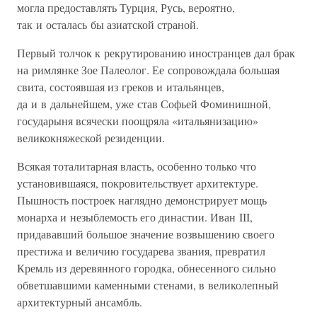
могла предоставлять Турция, Русь, вероятно,
так и осталась бы азиатской страной.
Первый толчок к рекрутированию иностранцев дал брак
на римлянке Зое Палеолог. Ее сопровождала большая
свита, состоявшая из греков и итальянцев,
да и в дальнейшем, уже став Софьей Фоминишной,
государыня всячески поощряла «итальянизацию»
великокняжеской резиденции.
Всякая тоталитарная власть, особенно только что
установившаяся, покровительствует архитектуре.
Пышность построек наглядно демонстрирует мощь
монарха и незыблемость его династии. Иван III,
придававший большое значение возвышению своего
престижа и величию государева звания, превратил
Кремль из деревянного городка, обнесенного сильно
обветшавшими каменными стенами, в великолепный
архитектурный ансамбль.