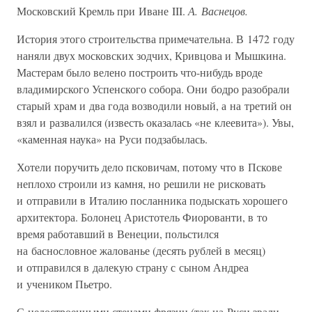
Московский Кремль при Иване III.
А. Васнецов.
История этого строительства примечательна. В 1472 году
наняли двух московских зодчих, Кривцова и Мышкина.
Мастерам было велено построить что-нибудь вроде
владимирского Успенского собора. Они бодро разобрали
старый храм и два года возводили новый, а на третий он
взял и развалился (известь оказалась «не клеевита»). Увы,
«каменная наука» на Руси подзабылась.
Хотели поручить дело псковичам, потому что в Пскове
неплохо строили из камня, но решили не рисковать
и отправили в Италию посланника подыскать хорошего
архитектора. Болонец Аристотель Фиорованти, в то
время работавший в Венеции, польстился
на баснословное жалованье (десять рублей в месяц)
и отправился в далекую страну с сыном Андреа
и учеником Пьетро.
С недостроенными стенами фрязин (так на Руси звали