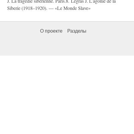
J. La tragedie siberienne. Paris.8. Legras J. L’agonie de la
Siberie (1918–1920). — «Le Monde Slave»
О проекте
Разделы