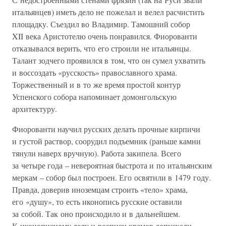
итальянцев) иметь дело не пожелал и велел расчистить
площадку. Съездил во Владимир. Тамошний собор
XII века Аристотелю очень понравился. Фиорованти
отказывался верить, что его строили не итальянцы.
Талант зодчего проявился в том, что он сумел ухватить
и воссоздать «русскость» православного храма.
Торжественный и в то же время простой контур
Успенского собора напоминает домонгольскую
архитектуру.
Фиорованти научил русских делать прочные кирпичи
и густой раствор, соорудил подъемник (раньше камни
тянули наверх вручную). Работа закипела. Всего
за четыре года – невероятная быстрота и по итальянским
меркам – собор был построен. Его освятили в 1479 году.
Правда, доверив иноземцам строить «тело» храма,
его «душу», то есть иконопись русские оставили
за собой. Так оно происходило и в дальнейшем.
К иконописному делу и росписи храмов допускали