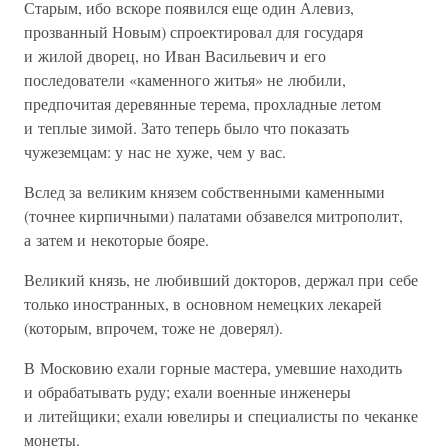
Старым, ибо вскоре появился еще один Алевиз,
прозванный Новым) спроектировал для государя
и жилой дворец, но Иван Васильевич и его
последователи «каменного житья» не любили,
предпочитая деревянные терема, прохладные летом
и теплые зимой. Зато теперь было что показать
чужеземцам: у нас не хуже, чем у вас.
Вслед за великим князем собственными каменными
(точнее кирпичными) палатами обзавелся митрополит,
а затем и некоторые бояре.
Великий князь, не любивший докторов, держал при себе
только иностранных, в основном немецких лекарей
(которым, впрочем, тоже не доверял).
В Московию ехали горные мастера, умевшие находить
и обрабатывать руду; ехали военные инженеры
и литейщики; ехали ювелиры и специалисты по чеканке
монеты.