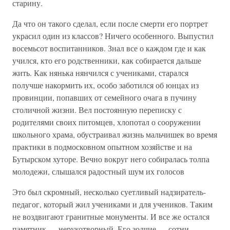
старину.
Да что он такого сделал, если после смерти его портрет
украсил один из классов? Ничего особенного. Выпустил
восемьсот воспитанников. Знал все о каждом где и как
учился, кто его родственники, как собирается дальше
жить. Как нянька нянчился с учениками, старался
получше накормить их, особо заботился об юнцах из
провинции, попавших от семейного очага в пучину
столичной жизни. Вел постоянную переписку с
родителями своих питомцев, хлопотал о сооружении
школьного храма, обустраивал жизнь мальчишек во время
практики в подмосковном опытном хозяйстве и на
Бутырском хуторе. Вечно вокруг него собиралась толпа
молодежи, слышался радостный шум их голосов
Это был скромный, несколько суетливый надзиратель-
педагог, который жил учениками и для учеников. Таким
не воздвигают гранитные монументы. И все же остался
памятник — нерукотворный. Его зодчие — сотни