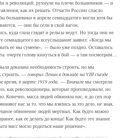
ойн и революций, рухнули на плечи большевиков — и
тавления, как их решать. Отчасти Россию спасло
бы большевики в апреле семнадцатого могли хотя бы
ываются, — они бы сели в свой вагон,
ь, куда глаза глядят и рельсы ведут. Но тогда они не
сте семнадцатого во всеуслышание заявил: «Когда мы
овать ее мы сумеем», — было уже поздно. Оставалось
рта: очертя голову кинуться в бой — а там посмотрим…
была доказана необходимость строить, но мы
к строить, —
говорил Ленин в докладе на VIII съезде
 время, в марте 1919 года.
— Вначале мы смотрели
но, как революционеры, которые проповедовали, но
ло. Конечно, масса людей обвиняла нас, и до сих пор
няют нас за то, что мы взялись за это дело, не зная,
смешное обвинение людей мертвых. Как будто можно
анее, как ее делать до конца! Как будто это знание
пыта масс могло родиться наше решение».