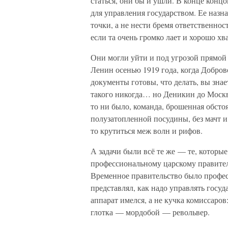
статься, они бы и ушли. В конце конц
для управления государством. Ее наз
точки, а не нести бремя ответственност
если та очень громко лает и хорошо хва
Они могли уйти и под угрозой прямой 
Ленин осенью 1919 года, когда Добров
документы готовы, что делать, вы знает
такого никогда… но Деникин до Москвы
то ни было, команда, брошенная обст
полузатопленной посудины, без мачт и
то крутиться меж волн и рифов.
А задачи были всё те же — те, которы
профессиональному царскому правитель
Временное правительство было профес
представлял, как надо управлять госу
аппарат имелся, а не кучка комиссаров
глотка — мордобой — револьвер.