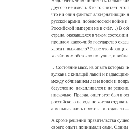
Надо очень четко понимать: большеви
другого не имели. Кто-то считает, чт
что ни один фантаст-альтернативщик 
русской армии, победоносной войне 
Российской империи не в счёт…) В о
страна, оказавшаяся в таком состояни
прошлом какое-либо государство оказ
хаоса и выживало? Разве что Франция
хозяйством обстояло получше, и война
…Состояние масс, из опыта которых и
вулкана с кипящей лавой и падающими
между обливанием лавы водой и подры
безусловно, накапливался и на решения
нисколько. Правда, опыт этот был в 
российского народа не хотела отдават
а меньшая часть и хотела, и отдавала —
А кроме решений правительства сущес
своего опыта принимали сами. Одним 