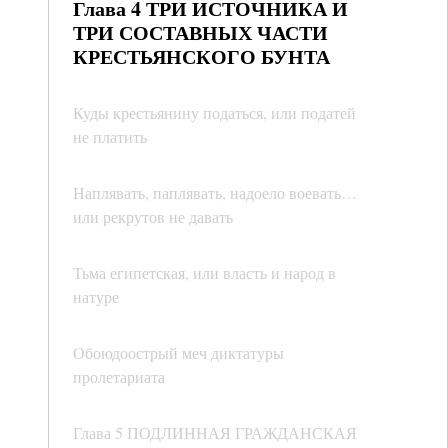
Глава 4 ТРИ ИСТОЧНИКА И
ТРИ СОСТАВНЫХ ЧАСТИ
КРЕСТЬЯНСКОГО БУНТА
Куды крестьянину податься, или податей
не платить
Наплявать, паплявать, надоело воевать…
или рекрутов не давать
Тьма египетская, или власть и народ в
натуре
Обоюдоострый меч диктатуры
пролетариата
Глава 5 ПОДЛИННАЯ ГРАЖДАНСКАЯ