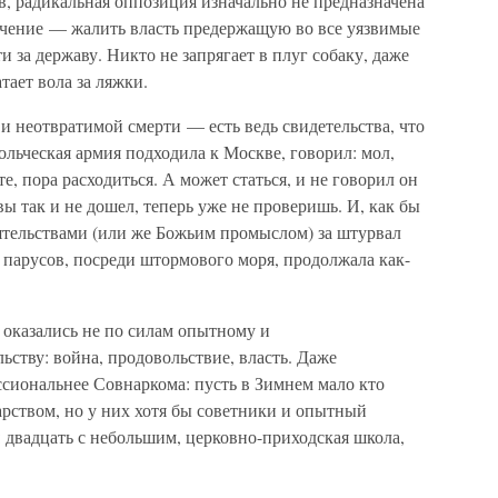
ов, радикальная оппозиция изначально не предназначена
начение — жалить власть предержащую во все уязвимые
и за державу. Никто не запрягает в плуг собаку, даже
тает вола за ляжки.
и неотвратимой смерти — есть ведь свидетельства, что
ольческая армия подходила к Москве, говорил: мол,
е, пора расходиться. А может статься, и не говорил он
 так и не дошел, теперь уже не проверишь. И, как бы
оятельствами (или же Божьим промыслом) за штурвал
 парусов, посреди штормового моря, продолжала как-
е оказались не по силам опытному и
ству: война, продовольствие, власть. Даже
сиональнее Совнаркома: пусть в Зимнем мало кто
дарством, но у них хотя бы советники и опытный
: двадцать с небольшим, церковно-приходская школа,