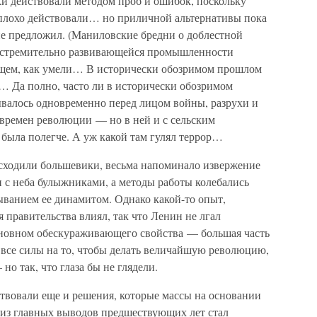
ки действовали методом проб и ошибок, поскольку
о плохо действовали… но приличной альтернативы пока
не предложил. (Маниловские бредни о доблестной
и стремительно развивающейся промышленности
бщем, как умели… В исторически обозримом прошлом
и… Да полно, часто ли в исторически обозримом
ывалось одновременно перед лицом войны, разрухи и
 времен революции — но в ней и с сельским
 была полегче. А уж какой там гулял террор…
сходили большевики, весьма напоминало извержение
 с неба булыжниками, а методы работы колебались
ванием ее динамитом. Однако какой-то опыт,
 правительства влиял, так что Ленин не лгал
основном обескураживающего свойства — большая часть
ь все силы на то, чтобы делать величайшую революцию,
 но так, что глаза бы не глядели.
твовали еще и решения, которые массы на основании
из главных выводов предшествующих лет стал