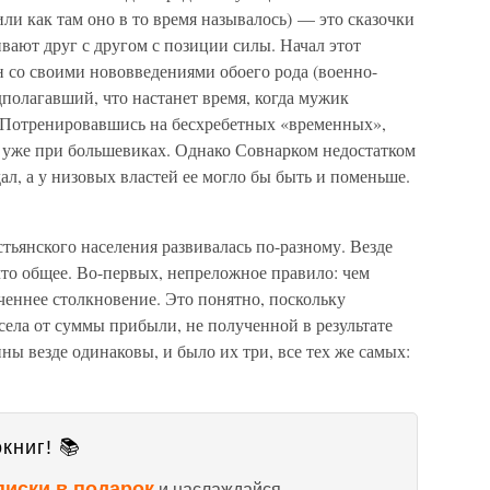
ли как там оно в то время называлось) — это сказочки
ивают друг с другом с позиции силы. Начал этот
со своими нововведениями обоего рода (военно-
полагавший, что настанет время, когда мужик
о. Потренировавшись на бесхребетных «временных»,
с уже при большевиках. Однако Совнарком недостатком
ал, а у низовых властей ее могло бы быть и поменьше.
стьянского населения развивалась по-разному. Везде
что общее. Во-первых, непреложное правило: чем
оченнее столкновение. Это понятно, поскольку
ела от суммы прибыли, не полученной в результате
ы везде одинаковы, и было их три, все тех же самых:
книг! 📚
писки в подарок
и наслаждайся