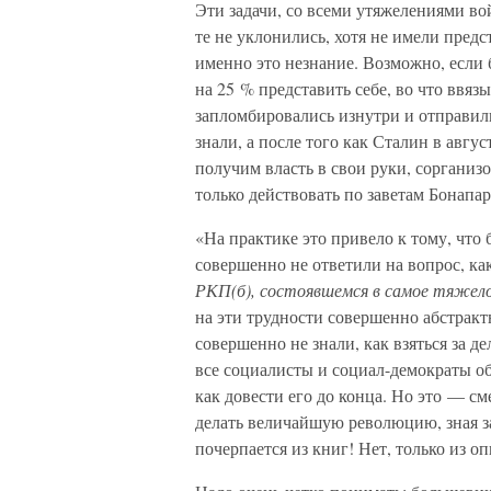
Эти задачи, со всеми утяжелениями в
те не уклонились, хотя не имели предс
именно это незнание. Возможно, если 
на 25 % представить себе, во что ввяз
запломбировались изнутри и отправилис
знали, а после того как Сталин в авгу
получим власть в свои руки, сорганиз
только действовать по заветам Бонапа
«На практике это привело к тому, что 
совершенно не ответили на вопрос, ка
РКП(б), состоявшемся в самое тяжелое
на эти трудности совершенно абстракт
совершенно не знали, как взяться за де
все социалисты и социал-демократы обви
как довести его до конца. Но это — 
делать величайшую революцию, зная зар
почерпается из книг! Нет, только из о