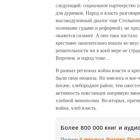
следующий: социальное партнерство (и
для дурачков. Народ и власть разговар
высокодуховный диалог еще Столыпин 
полевыми судами и реформой), не пред
окажется сильнее. А оно таки настал
крестьяне окончательно вошли во вку
решительности ни в коей мере не страд
Впрочем, и народ тоже…
В разных регионах война власти и кре
были свои нюансы. Но имелось и кое-
богаче, хлебороднее район, тем ожест
активность повстанцев напрямую завис
хлебной монополии. Во-вторых, причин
война, хлеб власть.
Более 800 000 книг и аудио
2 месяца Литрес Под
Получи