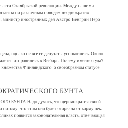
ые части Октябрьской революции. Между нашими
Антанты по различным поводам неоднократно
н, министр иностранных дел Австро-Венгрии Перо
ена, однако не все ее депутаты успокоились. Около
кадеты, отправились в Выборг. Почему именно туда?
 княжества Финляндского, о своеобразном статусе
ОКРАТИЧЕСКОГО БУНТА
БУНТА Надо думать, что дерьмократия своей
ко потому, что этим она будет оторвана от кормушек.
убликах появится законодательная власть, отвечающая