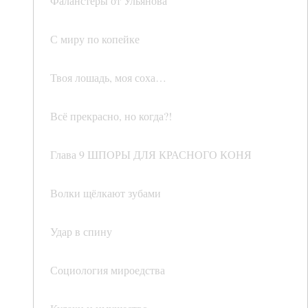
Фаланстеры от Ульянова
С миру по копейке
Твоя лошадь, моя соха…
Всё прекрасно, но когда?!
Глава 9 ШПОРЫ ДЛЯ КРАСНОГО КОНЯ
Волки щёлкают зубами
Удар в спину
Социология мироедства