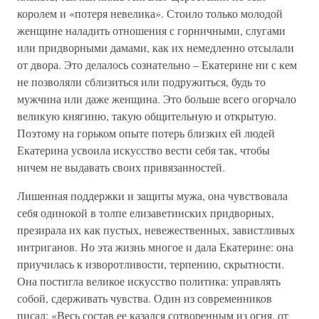
королем и «потеря невелика». Стоило только молодой
женщине наладить отношения с горничными, слугами
или придворными дамами, как их немедленно отсылали
от двора. Это делалось сознательно – Екатерине ни с кем
не позволяли сблизиться или подружиться, будь то
мужчина или даже женщина. Это больше всего огорчало
великую княгиню, такую общительную и открытую.
Поэтому на горьком опыте потерь близких ей людей
Екатерина усвоила искусство вести себя так, чтобы
ничем не выдавать своих привязанностей.
Лишенная поддержки и защиты мужа, она чувствовала
себя одинокой в толпе елизаветинских придворных,
презирала их как пустых, невежественных, завистливых
интриганов. Но эта жизнь многое и дала Екатерине: она
приучилась к изворотливости, терпению, скрытности.
Она постигла великое искусство политика: управлять
собой, сдерживать чувства. Один из современников
писал: «Весь состав ее казался сотворенным из огня, от