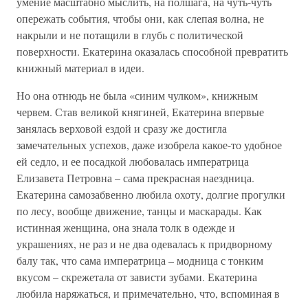
умение масштабно мыслить, на полшага, на чуть-чуть
опережать события, чтобы они, как слепая волна, не
накрыли и не потащили в глубь с политической
поверхности. Екатерина оказалась способной превратить
книжный материал в идеи.
Но она отнюдь не была «синим чулком», книжным
червем. Став великой княгиней, Екатерина впервые
занялась верховой ездой и сразу же достигла
замечательных успехов, даже изобрела какое-то удобное
ей седло, и ее посадкой любовалась императрица
Елизавета Петровна – сама прекрасная наездница.
Екатерина самозабвенно любила охоту, долгие прогулки
по лесу, вообще движение, танцы и маскарады. Как
истинная женщина, она знала толк в одежде и
украшениях, не раз и не два одевалась к придворному
балу так, что сама императрица – модница с тонким
вкусом – скрежетала от зависти зубами. Екатерина
любила наряжаться, и примечательно, что, вспоминая в