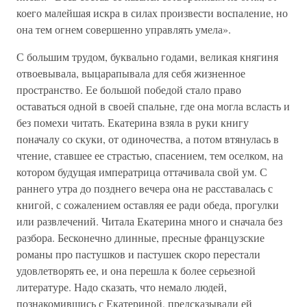
коего малейшая искра в силах произвести воспаление, но
она тем огнем совершенно управлять умела».
С большим трудом, буквально годами, великая княгиня
отвоевывала, выцарапывала для себя жизненное
пространство. Ее большой победой стало право
оставаться одной в своей спальне, где она могла всласть и
без помехи читать. Екатерина взяла в руки книгу
поначалу со скуки, от одиночества, а потом втянулась в
чтение, ставшее ее страстью, спасением, тем оселком, на
котором будущая императрица оттачивала свой ум. С
раннего утра до позднего вечера она не расставалась с
книгой, с сожалением оставляя ее ради обеда, прогулки
или развлечений. Читала Екатерина много и сначала без
разбора. Бесконечно длинные, пресные французские
романы про пастушков и пастушек скоро перестали
удовлетворять ее, и она перешла к более серьезной
литературе. Надо сказать, что немало людей,
познакомившись с Екатериной, предсказывали ей