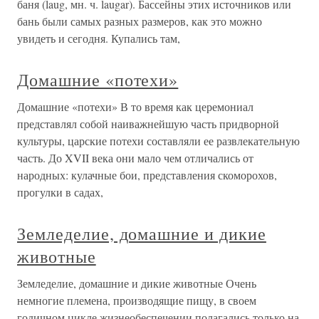
баня (laug, мн. ч. laugar). Бассейны этих источников или
бань были самых разных размеров, как это можно
увидеть и сегодня. Купались там,
Домашние «потехи»
Домашние «потехи» В то время как церемониал
представлял собой наиважнейшую часть придворной
культуры, царские потехи составляли ее развлекательную
часть. До XVII века они мало чем отличались от
народных: кулачные бои, представления скоморохов,
прогулки в садах,
Земледелие, домашние и дикие
животные
Земледелие, домашние и дикие животные Очень
немногие племена, производящие пищу, в своем
годичном цикле жизнеобеспечении полагались только на