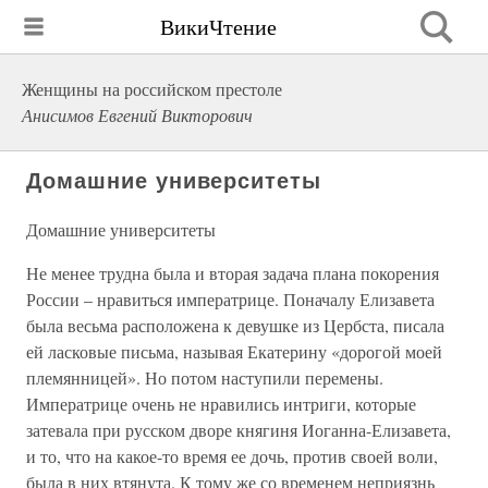
ВикиЧтение
Женщины на российском престоле
Анисимов Евгений Викторович
Домашние университеты
Домашние университеты
Не менее трудна была и вторая задача плана покорения
России – нравиться императрице. Поначалу Елизавета
была весьма расположена к девушке из Цербста, писала
ей ласковые письма, называя Екатерину «дорогой моей
племянницей». Но потом наступили перемены.
Императрице очень не нравились интриги, которые
затевала при русском дворе княгиня Иоганна-Елизавета,
и то, что на какое-то время ее дочь, против своей воли,
была в них втянута. К тому же со временем неприязнь