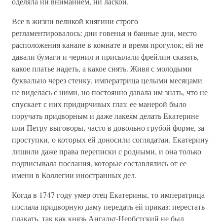
оделяла ни вниманием, ни лаской.
Все в жизни великой княгини строго
регламентировалось: дни говенья и банные дни, место
расположения канапе в комнате и время прогулок; ей не
давали бумаги и чернил и присылали фрейлин сказать,
какое платье надеть, а какое снять. Живя с молодыми
буквально через стенку, императрица целыми месяцами
не виделась с ними, но постоянно давала им знать, что не
спускает с них придирчивых глаз: ее манерой было
поручать придворным и даже лакеям делать Екатерине
или Петру выговоры, часто в довольно грубой форме, за
проступки, о которых ей доносили соглядатаи. Екатерину
лишили даже права переписки с родными, и она только
подписывала послания, которые составлялись от ее
имени в Коллегии иностранных дел.
Когда в 1747 году умер отец Екатерины, то императрица
послала придворную даму передать ей приказ: перестать
плакать, так как князь Ангальт-Цербстский не был