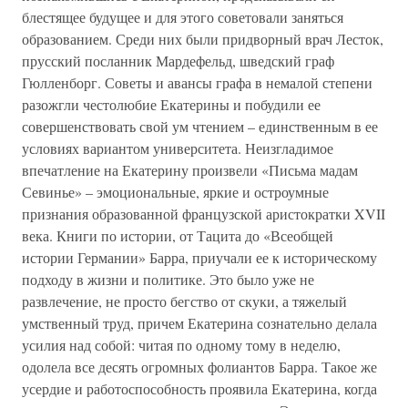
блестящее будущее и для этого советовали заняться
образованием. Среди них были придворный врач Лесток,
прусский посланник Мардефельд, шведский граф
Гюлленборг. Советы и авансы графа в немалой степени
разожгли честолюбие Екатерины и побудили ее
совершенствовать свой ум чтением – единственным в ее
условиях вариантом университета. Неизгладимое
впечатление на Екатерину произвели «Письма мадам
Севинье» – эмоциональные, яркие и остроумные
признания образованной французской аристократки XVII
века. Книги по истории, от Тацита до «Всеобщей
истории Германии» Барра, приучали ее к историческому
подходу в жизни и политике. Это было уже не
развлечение, не просто бегство от скуки, а тяжелый
умственный труд, причем Екатерина сознательно делала
усилия над собой: читая по одному тому в неделю,
одолела все десять огромных фолиантов Барра. Такое же
усердие и работоспособность проявила Екатерина, когда