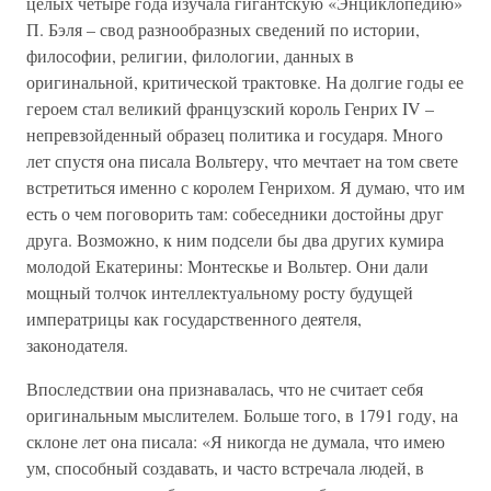
целых четыре года изучала гигантскую «Энциклопедию»
П. Бэля – свод разнообразных сведений по истории,
философии, религии, филологии, данных в
оригинальной, критической трактовке. На долгие годы ее
героем стал великий французский король Генрих IV –
непревзойденный образец политика и государя. Много
лет спустя она писала Вольтеру, что мечтает на том свете
встретиться именно с королем Генрихом. Я думаю, что им
есть о чем поговорить там: собеседники достойны друг
друга. Возможно, к ним подсели бы два других кумира
молодой Екатерины: Монтескье и Вольтер. Они дали
мощный толчок интеллектуальному росту будущей
императрицы как государственного деятеля,
законодателя.
Впоследствии она признавалась, что не считает себя
оригинальным мыслителем. Больше того, в 1791 году, на
склоне лет она писала: «Я никогда не думала, что имею
ум, способный создавать, и часто встречала людей, в