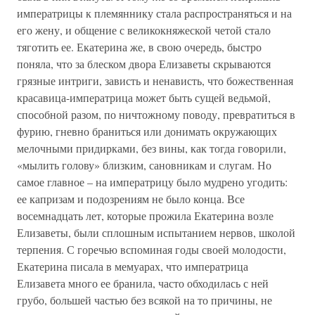
императрицы к племяннику стала распространяться и на
его жену, и общение с великокняжеской четой стало
тяготить ее. Екатерина же, в свою очередь, быстро
поняла, что за блеском двора Елизаветы скрываются
грязные интриги, зависть и ненависть, что божественная
красавица-императрица может быть сущей ведьмой,
способной разом, по ничтожному поводу, превратиться в
фурию, гневно браниться или донимать окружающих
мелочными придирками, без вины, как тогда говорили,
«мылить голову» близким, сановникам и слугам. Но
самое главное – на императрицу было мудрено угодить:
ее капризам и подозрениям не было конца. Все
восемнадцать лет, которые прожила Екатерина возле
Елизаветы, были сплошным испытанием нервов, школой
терпения. С горечью вспоминая годы своей молодости,
Екатерина писала в мемуарах, что императрица
Елизавета много ее бранила, часто обходилась с ней
грубо, большей частью без всякой на то причины, не